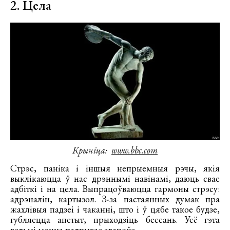
2. Цела
Крыніца:
www.bbc.com
Стрэс, паніка і іншыя непрыемныя рэчы, якія
выклікаюцца ў нас дрэннымі навінамі, даюць свае
адбіткі і на цела. Выпрацоўваюцца гармоны стрэсу:
адрэналін, картызол. З-за пастаянных думак пра
жахлівыя падзеі і чаканні, што і ў цябе такое будзе,
губляецца апетыт, прыходзіць бессань. Усё гэта
вельмі моцна падрывае здароўе.