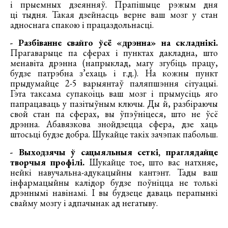
і прыемных дзеянняў. Прапішыце рэжым дня
ці тыдня. Такая дзейнасць верне ваш мозг у стан
адноснага спакою і працаздольнасці.
- Разбіванне свайго ўсё «дрэнна» на складнікі.
Прагаварыце па сферах і пунктах дакладна, што
менавіта дрэнна (напрыклад, магу згубіць працу,
будзе патрэбна з’ехаць і г.д.). На кожны пункт
прыдумайце 2-5 варыянтаў паляпшэння сітуацыі.
Гэта таксама супакоіць ваш мозг і прымусіць яго
папрацаваць у пазітыўным ключы. Ды й, разбіраючы
свой стан па сферах, вы ўпэўніцеся, што не ўсё
дрэнна. Абавязкова знойдзецца сфера, дзе хаць
штосьці будзе добра. Шукайце такіх зачэпак пабольш.
- Выходзячы ў сацыяльныя сеткі, праглядайце
творчыя профілі.
Шукайце тое, што вас натхняе,
нейкі навучальна-адукацыйны кантэнт. Тады ваш
інфармацыйны калідор будзе поўніцца не толькі
дрэннымі навінамі. І вы будзеце даваць перапынкі
свайму мозгу і адпачынак ад негатыву.