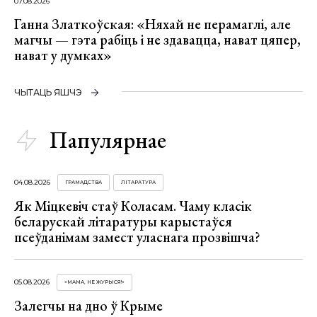
07.08.2026
Ганна Златкоўская: «Няхай не перамаглі, але
магчы — гэта рабіць і не здавацца, нават цяпер,
нават у думках»
ЧЫТАЦЬ ЯШЧЭ
Папулярнае
04.08.2026
ГРАМАДСТВА
ЛІТАРАТУРА
Як Міцкевіч стаў Коласам. Чаму класік
беларускай літаратуры карыстаўся
псеўданімам замест уласнага прозвішча?
05.08.2026
«МАМА, НЕ ЖУРЫСЯ!»
Залегчы на дно ў Крыме