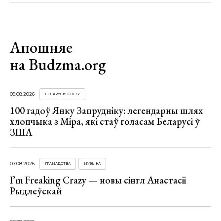
Апошняе
на Budzma.org
09.08.2026
БЕЛАРУСЫ СВЕТУ
100 гадоў Янку Запрудніку: легендарны шлях
хлопчыка з Міра, які стаў голасам Беларусі ў
ЗША
07.08.2026
ГРАМАДСТВА
МУЗЫКА
I’m Freaking Crazy — новы сінгл Анастасіі
Рыдлеўскай