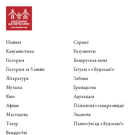
Навіны
Сармат
Калумністыка
Разумняты
Гісторыя
Беларуская мова
Гісторыя за 5 хвілін
Гатуем з «Будзьма!»
Літаратура
Забавы
Музыка
Грамадства
Кіно
Адукацыя
Афіша
Псіхалогія і самаразвіццё
Мастацтва
Экалогія
Тэатр
Паштоўкі ад «Будзьма!»
Вандроўкі