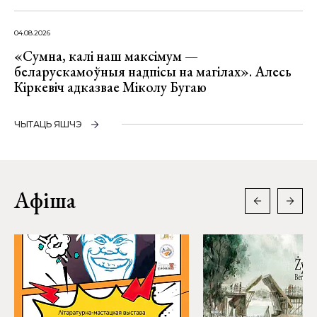
04.08.2026
«Сумна, калі наш максімум —
беларускамоўныя надпісы на магілах». Алесь
Кіркевіч адказвае Міколу Бугаю
ЧЫТАЦЬ ЯШЧЭ
Афіша