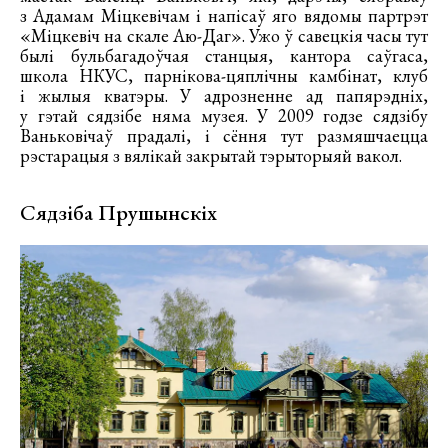
з Адамам Міцкевічам і напісаў яго вядомы партрэт
«Міцкевіч на скале Аю-Даг». Ужо ў савецкія часы тут
былі бульбагадоўчая станцыя, кантора саўгаса,
школа НКУС, парнікова-цяплічны камбінат, клуб
і жылыя кватэры. У адрозненне ад папярэдніх,
у гэтай сядзібе няма музея. У 2009 годзе сядзібу
Ваньковічаў прадалі, і сёння тут размяшчаецца
рэстарацыя з вялікай закрытай тэрыторыяй вакол.
Сядзіба Прушынскіх