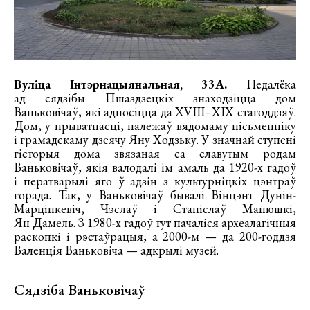
Вуліца Інтэрнацыянальная, 33А.
Недалёка
ад сядзібы Пшаздзецкіх знаходзіцца дом
Ваньковічаў, які адносіцца да XVIII–XIX стагоддзяў.
Дом, у прыватнасці, належаў вядомаму пісьменніку
і грамадскаму дзеячу Яну Ходзьку. У значнай ступені
гісторыя дома звязаная са славутым родам
Ваньковічаў, якія валодалі ім амаль да 1920-х гадоў
і ператварылі яго ў адзін з культурніцкіх цэнтраў
горада. Так, у Ваньковічаў бывалі Вінцэнт Дунін-
Марцінкевіч, Чэслаў і Станіслаў Манюшкі,
Ян Дамель. З 1980-х гадоў тут пачаліся археалагічныя
раскопкі і рэстаўрацыя, а 2000-м — да 200-годдзя
Валенція Ваньковіча — адкрылі музей.
Сядзіба Ваньковічаў