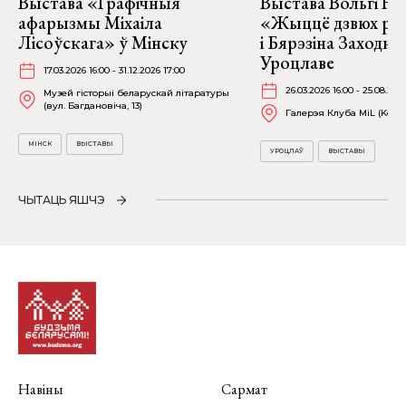
Выстава «Графічныя
Выстава Вольгі На
афарызмы Міхаіла
«Жыццё дзвюх рэк
Лісоўскага» ў Мінску
і Бярэзіна Заходня
Уроцлаве
17.03.2026 16:00 - 31.12.2026 17:00
26.03.2026 16:00 - 25.08.202
Музей гісторыі беларускай літаратуры
(вул. Багдановіча, 13)
Галерэя Клуба MiL (Kościu
МІНСК
ВЫСТАВЫ
УРОЦЛАЎ
ВЫСТАВЫ
ЧЫТАЦЬ ЯШЧЭ
Навіны
Сармат