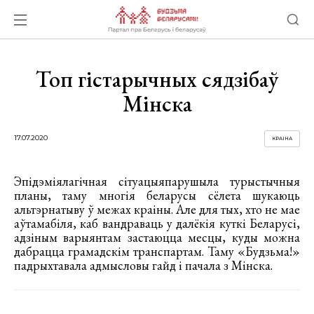
Топ гістарычных сядзібаў
Мінска
17.07.2020
КРАІНА
Эпідэміялагічная сітуацыяпарушыла турыстычныя
планы, таму многія беларусы сёлета шукаюць
альтэрнатыву ў межах краіны. Але для тых, хто не мае
аўтамабіля, каб вандраваць у далёкія куткі Беларусі,
адзіным варыянтам застаюцца месцы, куды можна
дабрацца грамадскім транспартам. Таму «Будзьма!»
падрыхтавала адмысловы гайд і пачала з Мінска.