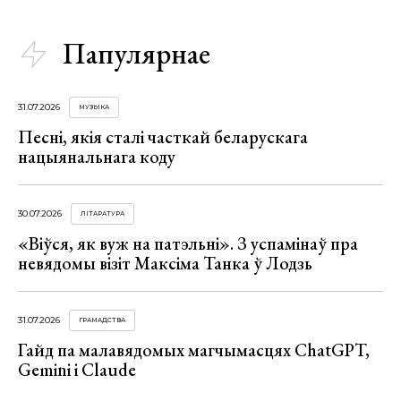
Папулярнае
31.07.2026
МУЗЫКА
Песні, якія сталі часткай беларускага
нацыянальнага коду
30.07.2026
ЛІТАРАТУРА
«Віўся, як вуж на патэльні». З успамінаў пра
невядомы візіт Максіма Танка ў Лодзь
31.07.2026
ГРАМАДСТВА
Гайд па малавядомых магчымасцях ChatGPT,
Gemini і Claude