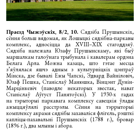
Праезд Чыжэўскіх, 8/2, 10.
Сядзіба Прушынскіх,
сёння больш вядомая, як Лошыцкі сядзібна-паркавы
комплекс, адносіцца да XVIII–XIX стагоддзяў.
Сядзіба належала Юзафу Прушынскаму, які быў
маршалкам галоўнага трыбунала і кавалерам ордэна
Белага Арла. Можна казаць, што гэтае месца
з’яўлялася яшчэ адным з культурніцкіх цэнтраў
Мінска, дзе бывалі Ежы Чапскі, Эдвард Вайніловіч,
Юзаф Пешка, Станіслаў Манюшка, Вінцэнт Дунін-
Марцінкевіч (паводле некаторых звестак, нават
Станіслаў Аўгуст Панятоўскі). У 1930-х гадах
на тэрыторыі паркавага комплексу савецкія ўлады
ажыццяўлялі расстрэлы. Сёння на тэррыторыі
комплексу акрамя сядзібы захаваліся флігель, рэшткі
капліцы-пахавальні Прушынскіх (1788 г.), бровар
(1896 г.), два млыны і абора.