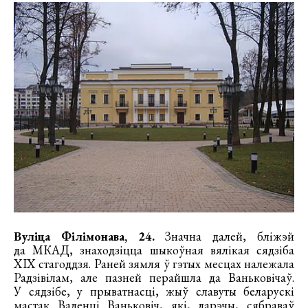
Вуліца Філімонава, 24.
Значна далей, бліжэй
да МКАД, знаходзіцца шыкоўная вялікая сядзіба
XIX стагоддзя. Раней зямля ў гэтых месцах належала
Радзівілам, але пазней перайшла да Ваньковічаў.
У сядзібе, у прыватнасці, жыў славуты беларускі
мастак Валенці Ваньковіч, які, дарэчы, сябраваў