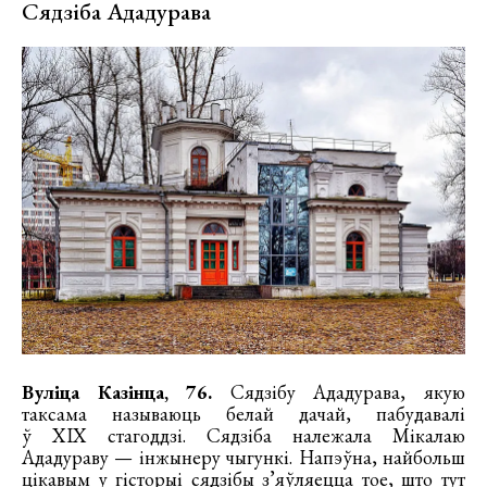
Сядзіба Ададурава
Вуліца Казінца, 76.
Сядзібу Ададурава, якую
таксама называюць белай дачай, пабудавалі
ў XIX стагоддзі. Сядзіба належала Мікалаю
Ададураву — інжынеру чыгункі. Напэўна, найбольш
цікавым у гісторыі сядзібы з’яўляецца тое, што тут