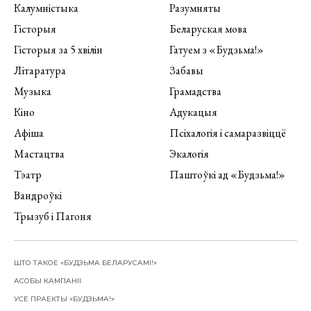
Калумністыка
Разумняты
Гісторыя
Беларуская мова
Гісторыя за 5 хвілін
Гатуем з «Будзьма!»
Літаратура
Забавы
Музыка
Грамадства
Кіно
Адукацыя
Афіша
Псіхалогія і самаразвіццё
Мастацтва
Экалогія
Тэатр
Паштоўкі ад «Будзьма!»
Вандроўкі
Трызуб і Пагоня
ШТО ТАКОЕ «БУДЗЬМА БЕЛАРУСАМІ!»
АСОБЫ КАМПАНІІ
УСЕ ПРАЕКТЫ «БУДЗЬМА!»