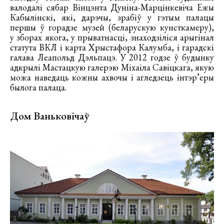
валодалі сябар Вінцэнта Дуніна-Марцінкевіча Ежы
Кабылінскі, які, дарэчы, зрабіў у гэтым палацы
першы ў горадзе музей (беларускую кунсткамеру),
у зборах якога, у прыватнасці, знаходзіліся арыгінал
статута ВКЛ і карта Хрыстафора Калумба, і гарадскі
галава Леапольд Дэльпацэ. У 2012 годзе ў будынку
адкрылі Мастацкую галерэю Міхаіла Савіцкага, якую
можа наведаць кожны ахвочы і агледзець інтэр’еры
былога палаца.
Дом Ваньковічаў