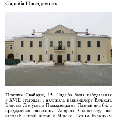
Сядзіба Пшаздзецкіх
Плошча Свабоды, 15.
Сядзіба была пабудаваная
ў XVIII стагоддзі і належала падканцлеру Вялікага
Княства Літоўскага Пшаздзецкаму. Пазней яна была
прададзеная шляхціцу Андрэю Станкевічу, які
валодаў сеткай аптэк у Мінску. Потым будынкам