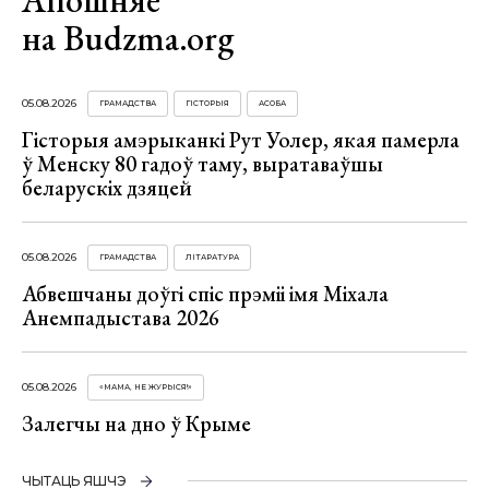
Апошняе
на Budzma.org
05.08.2026
ГРАМАДСТВА
ГІСТОРЫЯ
АСОБА
Гісторыя амэрыканкі Рут Уолер, якая памерла
ў Менску 80 гадоў таму, выратаваўшы
беларускіх дзяцей
05.08.2026
ГРАМАДСТВА
ЛІТАРАТУРА
Абвешчаны доўгі спіс прэміі імя Міхала
Анемпадыстава 2026
05.08.2026
«МАМА, НЕ ЖУРЫСЯ!»
Залегчы на дно ў Крыме
ЧЫТАЦЬ ЯШЧЭ