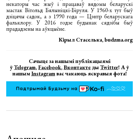
некаторы час жыў і працаваў вядомы беларускі
мастак Вітольд Бялыніцкі-Біруля. У 1960-х тут быў
дзіцячы садок, а з 1990 года — Цэнтр беларускага
фальклору. У 2016 годзе будынак сядзібы быў
прададзены на аўкцыёне.
Кірыл Стаселька, budzma.org
Сачыце за нашымі публікацыямі
ў
Telegram
,
Facebook
,
Вконтакте
ды
Twitter
! А ў
нашым
Instagram
вас чакаюць яскравыя фота!