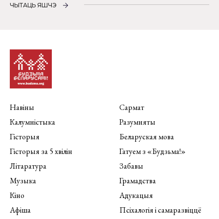
ЧЫТАЦЬ ЯШЧЭ
Навіны
Сармат
Калумністыка
Разумняты
Гісторыя
Беларуская мова
Гісторыя за 5 хвілін
Гатуем з «Будзьма!»
Літаратура
Забавы
Музыка
Грамадства
Кіно
Адукацыя
Афіша
Псіхалогія і самаразвіццё