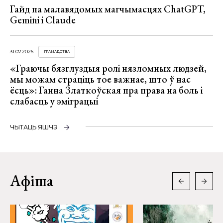
Гайд па малавядомых магчымасцях ChatGPT,
Gemini і Claude
31.07.2026
ГРАМАДСТВА
«Граючы бязглуздыя ролі нязломных людзей,
мы можам страціць тое важнае, што ў нас
ёсць»: Ганна Златкоўская пра права на боль і
слабасць у эміграцыі
ЧЫТАЦЬ ЯШЧЭ
Афіша