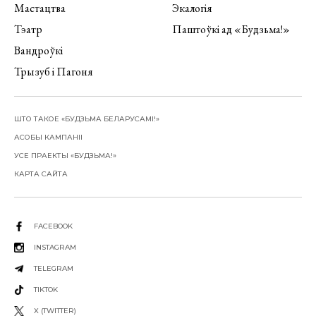
Мастацтва
Экалогія
Тэатр
Паштоўкі ад «Будзьма!»
Вандроўкі
Трызуб і Пагоня
ШТО ТАКОЕ «БУДЗЬМА БЕЛАРУСАМІ!»
АСОБЫ КАМПАНІІ
УСЕ ПРАЕКТЫ «БУДЗЬМА!»
КАРТА САЙТА
FACEBOOK
INSTAGRAM
TELEGRAM
TIKTOK
X (TWITTER)