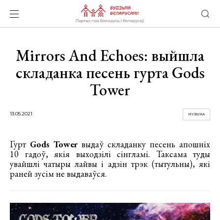
Mirrors And Echoes: выйшла
складанка песень гурта Gods
Tower
13.05.2021
МУЗЫКА
Гурт
Gods Tower
выдаў складанку песень апошніх
10 гадоў, якія выходзілі сінгламі. Таксама туды
увайшлі чатыры лайвы і адзін трэк (тытульны), які
раней зусім не выдаваўся.