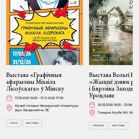
Выстава «Графічныя
Выстава Вольгі На
афарызмы Міхаіла
«Жыццё дзвюх рэк
Лісоўскага» ў Мінску
і Бярэзіна Заходня
Уроцлаве
17.03.2026 16:00 - 31.12.2026 17:00
26.03.2026 16:00 - 25.08.202
Музей гісторыі беларускай літаратуры
(вул. Багдановіча, 13)
Галерэя Клуба MiL (Kościu
МІНСК
ВЫСТАВЫ
УРОЦЛАЎ
ВЫСТАВЫ