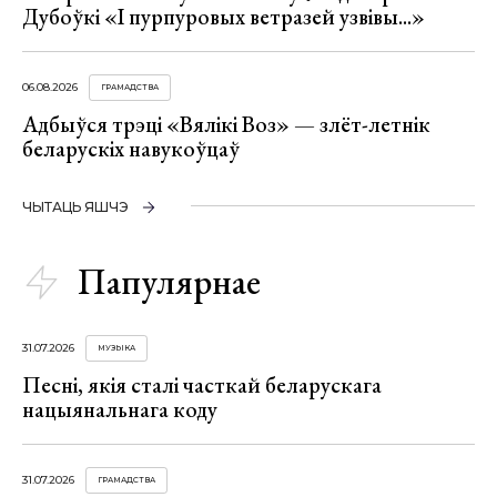
Дубоўкі «І пурпуровых ветразей узвівы...»
06.08.2026
ГРАМАДСТВА
Адбыўся трэці «Вялікі Воз» — злёт-летнік
беларускіх навукоўцаў
ЧЫТАЦЬ ЯШЧЭ
Папулярнае
31.07.2026
МУЗЫКА
Песні, якія сталі часткай беларускага
нацыянальнага коду
31.07.2026
ГРАМАДСТВА