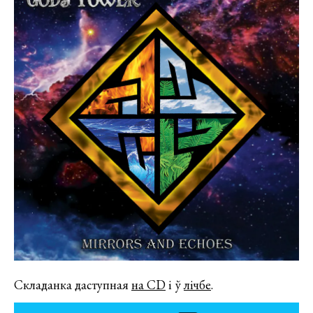
Складанка даступная
на CD
і ў
лічбе
.