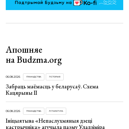
Апошняе
на Budzma.org
06.08.2026
ГРАМАДСТВА
ГІСТОРЫЯ
Забраць маёмасць у беларусаў. Схема
Кацярыны ІІ
06.08.2026
ГРАМАДСТВА
ЛІТАРАТУРА
Ініцыятыва «Непаслухмяныя дзеці
кастрычніка» агучыла паэму Уладзіміра