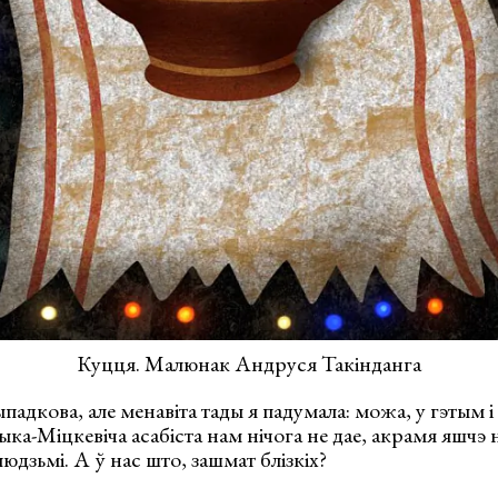
Куцця. Малюнак Андруся Такінданга
падкова, але менавіта тады я падумала: можа, у гэтым і
ыка-Міцкевіча асабіста нам нічога не дае, акрамя яшчэ 
юдзьмі. А ў нас што, зашмат блізкіх?