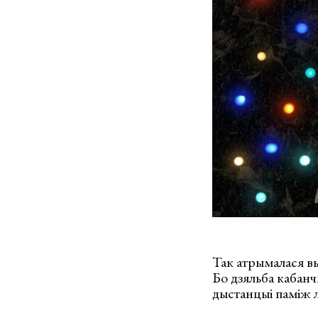
Так атрымалася вы
Бо дзяльба кабанч
дыстанцыі паміж л