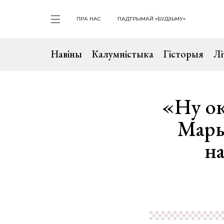
ПРА НАС
ПАДТРЫМАЙ «БУДЗЬМУ»
Навіны
Калумністыка
Гісторыя
Лі
«Ну ок
Мары
н