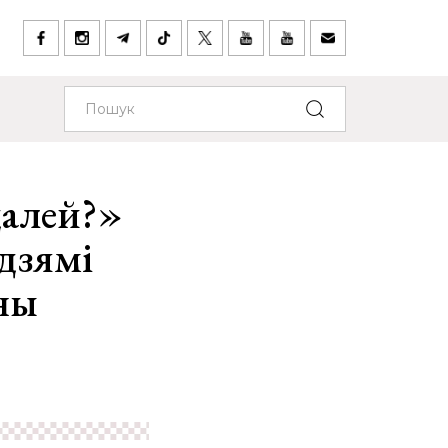
далей?»
дзямі
ны