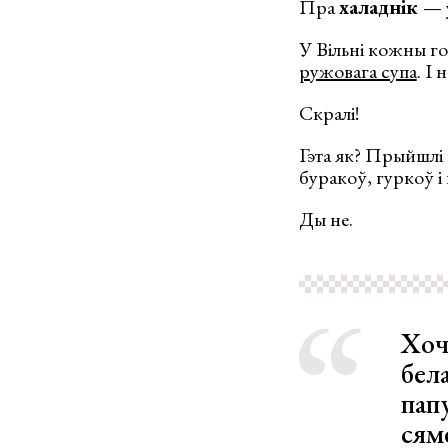
Пра
халаднік
— 
У Вільні кожны го
ружовага супа
. І 
Скралі!
Гэта як? Прыйшлі 
буракоў, гуркоў і 
Ды не.
Хоч
бела
пап
сям