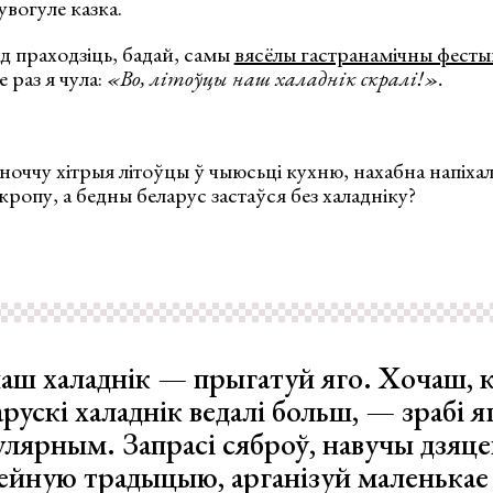
увогуле казка.
д праходзіць, бадай, самы
вясёлы гастранамічны фесты
не раз я чула:
«Во, літоўцы наш халаднік скралі!».
ноччу хітрыя літоўцы ў чыюсьці кухню, нахабна напіхал
кропу, а бедны беларус застаўся без халадніку?
аш халаднік —
прыгатуй яго
. Хочаш, 
рускі халаднік ведалі больш, — зрабі я
улярным. Запрасі сяброў, навучы дзяцей
ейную традыцыю, арганізуй маленькае 