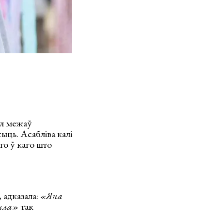
ал межаў
ць. Асабліва калі
то ў каго што
, адказала:
«Яна
ыла»
так