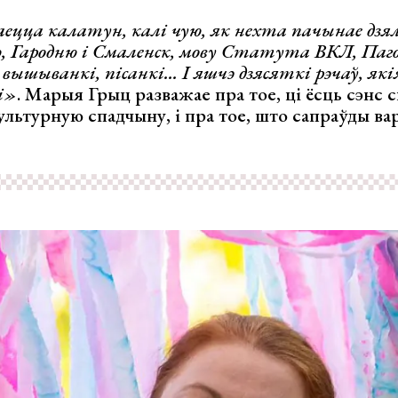
ецца калатун, калі чую, як нехта пачынае дзял
, Гародню і Смаленск, мову Статута ВКЛ, Паг
 вышыванкі, пісанкі... І яшчэ дзясяткі рэчаў, як
мі»
. Марыя Грыц разважае пра тое, ці ёсць сэнс 
ультурную спадчыну, і пра тое, што сапраўды ва