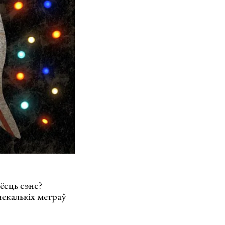
 ёсць сэнс?
некалькіх метраў