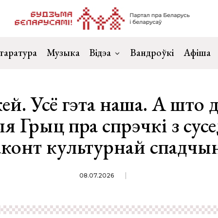
таратура
Музыка
Відэа
Вандроўкі
Афіша
ей. Усё гэта наша. А што 
я Грыц пра спрэчкі з сусе
аконт культурнай спадчы
08.07.2026