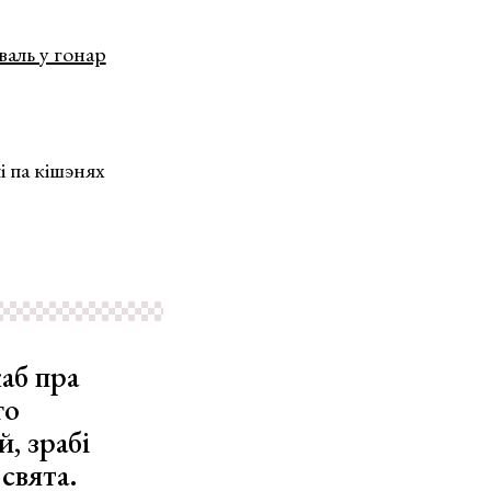
валь у гонар
і па кішэнях
каб пра
го
, зрабі
свята.