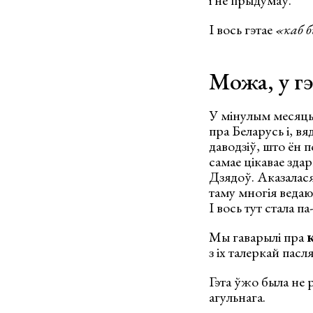
І вось гэтае
«каб 
Можа, у гэ
У мінулым месяцы 
пра Беларусь і, вя
даводзіў, што ён п
самае цікавае здар
Дзядоў. Аказалася
таму многія ведаю
І вось тут стала п
Мы гаварылі пра
з іх талеркай пасл
Гэта ўжо была не р
агульнага.