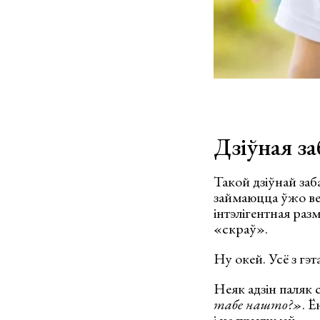
Дзіўная за
Такой дзіўнай заб
займаюцца ўжо вел
інтэлігентная раз
«скраў».
Ну окей. Усё з гэт
Неяк адзін паляк 
табе нашто?»
. Ё
і не прыдумаў.