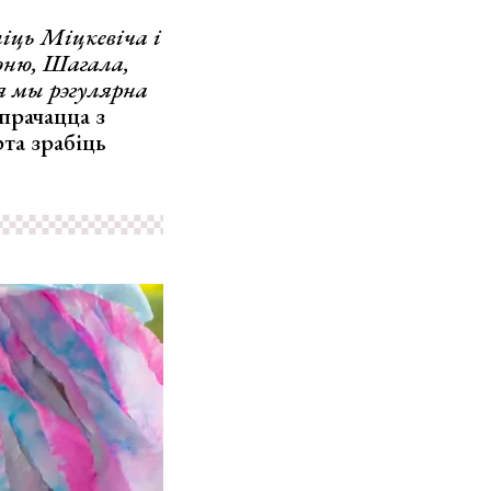
іць Міцкевіча і
оню, Шагала,
ія мы рэгулярна
спрачацца з
рта зрабіць