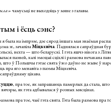
была»
чамусьці не выходзіць у мяне з галавы.
тым і ёсць сэнс?
я была на імпрэзе, дзе сярод іншага мая знаёмая расп
дома ж, зачапіла
Міцкевіча
. Паднялася сапраўдная бур
ольскі, нехта — што беларускі. І гэта яшчэ нікога з Літ
ылася пазней, калі эмоцыі сціхлі і размова нечакана па
, што ў Польшчы гэтае свята ўжо даўно не жыве ў нар
ць пра яго менавіта з паэмы Міцкевіча.
а-сапраўднаму цікава.
куццю
, пра тое, як запрашаюць памерлых да стала, што
я вячэры, як гэта адбывалася ў розных мясцінах.
азмова пра тое, чыё гэта свята. Гэта была размова пра т