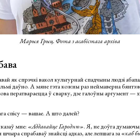
Марыя Грыц. Фота з асабістага архіва
бава
авай як спрэчкі вакол культурнай спадчыны людзі абап
ьмі даўно. А мяне гэта кожны раз неймаверна бянтэжы
мова ператвараецца ў сварку, дзе галоўны аргумент — х
ага спісу — вашае. А што далей?
сказаў мне:
«Аддавайце Гародню»
. Я, не доўга думаючы
н шчыра спрабаваў знайсці адказ, але лепшага за «
каб б