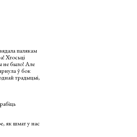
авядала палякам
а! Хтосьці
вы не было! Але
вярнула ў бок
однай традыцыі,
 рабіць
ое, як шмат у нас