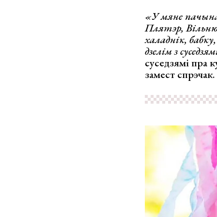
«У мяне пачына
Плятэр, Вільню
халаднік, бабку,
дзелім з суседзя
суседзямі пра к
замест спрэчак.