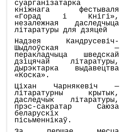
суарганізатарка
кніжнага фестываля
«Горад і Кнігі»,
незалежная даследчыца
літаратуры для дзяцей
Надзея Кандрусевіч-
Шыдлоўская —
перакладчыца шведскай
дзіцячай літаратуры,
дырэктарка выдавецтва
«Коска».
Ціхан Чарнякевіч —
літаратурны крытык,
даследчык літаратуры,
прэс-сакратар Саюза
беларускіх
пісьменнікаў.
За першае месца