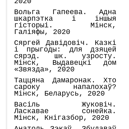
2020
Вольга Гапеева. Адна
шкарпэтка і іншыя
гісторыі. Мінск,
Галіяфы, 2020
Сяргей Давідовіч. Казкі
і прыгоды: для дзяцей
сярэд. шк. узросту.
Мінск, Выдавецкі дом
«Звязда», 2020
Таццяна Дамаронак. Хто
сароку напалохаў?
Мінск, Беларусь, 2020
Васіль Жуковіч.
Ласкавае сонейка.
Мінск, Кнігазбор, 2020
Анатоль Зэкаў. Збудаваў