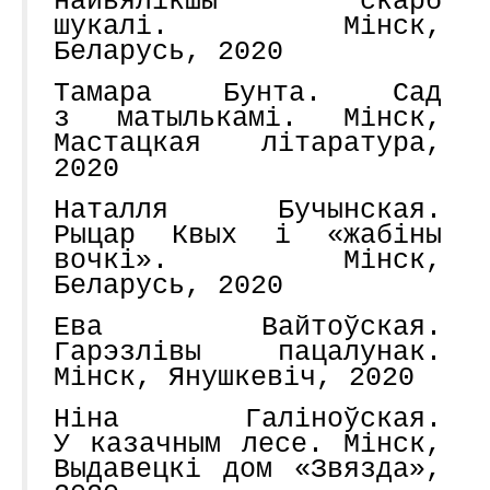
найвялікшы скарб
шукалі. Мінск,
Беларусь, 2020
Тамара Бунта. Сад
з матылькамі. Мінск,
Мастацкая літаратура,
2020
Наталля Бучынская.
Рыцар Квых і «жабіны
вочкі». Мінск,
Беларусь, 2020
Ева Вайтоўская.
Гарэзлівы пацалунак.
Мінск, Янушкевіч, 2020
Ніна Галіноўская.
У казачным лесе. Мінск,
Выдавецкі дом «Звязда»,