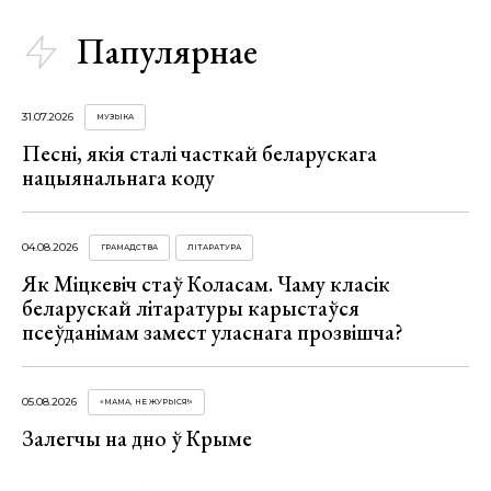
Папулярнае
31.07.2026
МУЗЫКА
Песні, якія сталі часткай беларускага
нацыянальнага коду
04.08.2026
ГРАМАДСТВА
ЛІТАРАТУРА
Як Міцкевіч стаў Коласам. Чаму класік
беларускай літаратуры карыстаўся
псеўданімам замест уласнага прозвішча?
05.08.2026
«МАМА, НЕ ЖУРЫСЯ!»
Залегчы на дно ў Крыме