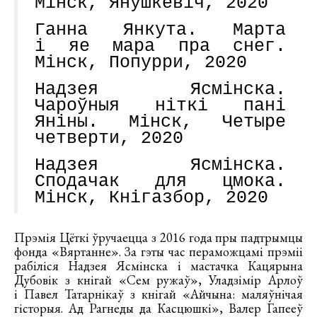
Мінск, Янушкевіч, 2020
Ганна Янкута. Марта
і яе мара пра снег.
Мінск, Попурри, 2020
Надзея Ясмінска.
Чароўныя ніткі пані
Яніны. Мінск, Четыре
четверти, 2020
Надзея Ясмінска.
Сподачак для цмока.
Мінск, Кнігазбор, 2020
Прэмія Цёткі ўручаецца з 2016 года пры падтрымцы
фонда «Вяртанне». За гэты час пераможцамі прэміі
рабіліся Надзея Ясмінска і мастачка Кацярына
Дубовік з кнігай «Сем ружаў», Уладзімір Арлоў
і Павел Татарнікаў з кнігай «Айчына: маляўнічая
гісторыя. Ад Рагнеды да Касцюшкі», Валер Гапееў