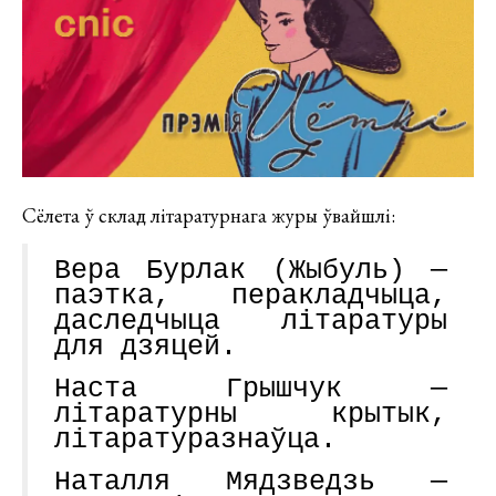
Сёлета ў склад літаратурнага журы ўвайшлі:
Вера Бурлак (Жыбуль) —
паэтка, перакладчыца,
даследчыца літаратуры
для дзяцей.
Наста Грышчук —
літаратурны крытык,
літаратуразнаўца.
Наталля Мядзведзь —