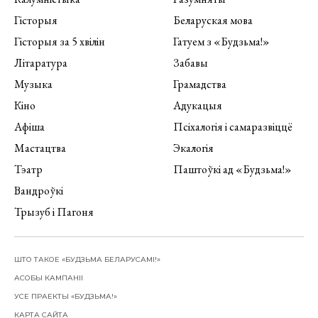
Гісторыя
Беларуская мова
Гісторыя за 5 хвілін
Гатуем з «Будзьма!»
Літаратура
Забавы
Музыка
Грамадства
Кіно
Адукацыя
Афіша
Псіхалогія і самаразвіццё
Мастацтва
Экалогія
Тэатр
Паштоўкі ад «Будзьма!»
Вандроўкі
Трызуб і Пагоня
ШТО ТАКОЕ «БУДЗЬМА БЕЛАРУСАМІ!»
АСОБЫ КАМПАНІІ
УСЕ ПРАЕКТЫ «БУДЗЬМА!»
КАРТА САЙТА