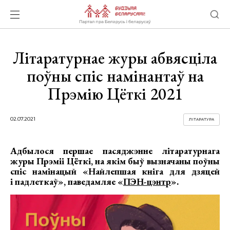
Літаратурнае журы абвясціла
поўны спіс намінантаў на
Прэмію Цёткі 2021
02.07.2021
ЛІТАРАТУРА
Адбылося першае пасяджэнне літаратурнага
журы Прэміі Цёткі, на якім быў вызначаны поўны
спіс намінацый «Найлепшая кніга для дзяцей
і падлеткаў», паведамляе «
ПЭН-цэнтр
».