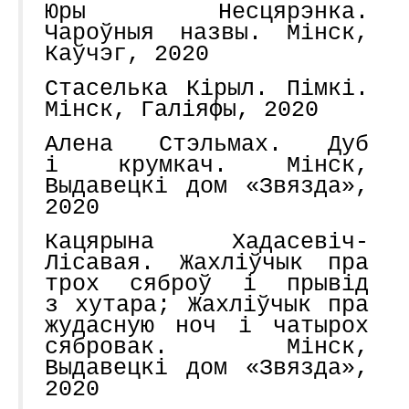
Юры Несцярэнка.
Чароўныя назвы. Мінск,
Каўчэг, 2020
Стаселька Кірыл. Пімкі.
Мінск, Галіяфы, 2020
Алена Стэльмах. Дуб
і крумкач. Мінск,
Выдавецкі дом «Звязда»,
2020
Кацярына Хадасевіч-
Лісавая. Жахліўчык пра
трох сяброў і прывід
з хутара; Жахліўчык пра
жудасную ноч і чатырох
сябровак. Мінск,
Выдавецкі дом «Звязда»,
2020