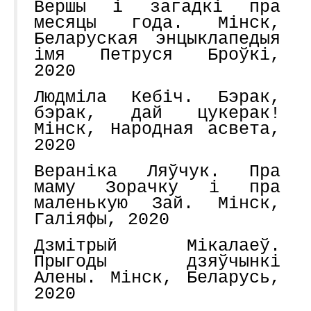
Вершы і загадкі пра
месяцы года. Мінск,
Беларуская энцыклапедыя
імя Петруся Броўкі,
2020
Людміла Кебіч. Бэрак,
бэрак, дай цукерак!
Мінск, Народная асвета,
2020
Вераніка Ляўчук. Пра
маму Зорачку і пра
маленькую Зай. Мінск,
Галіяфы, 2020
Дзмітрый Мікалаеў.
Прыгоды дзяўчынкі
Алены. Мінск, Беларусь,
2020