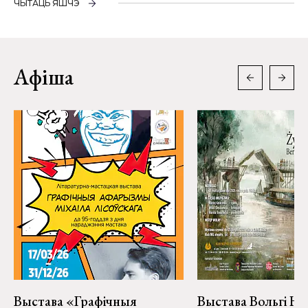
ЧЫТАЦЬ ЯШЧЭ
Афіша
Выстава «Графічныя
Выстава Вольгі На