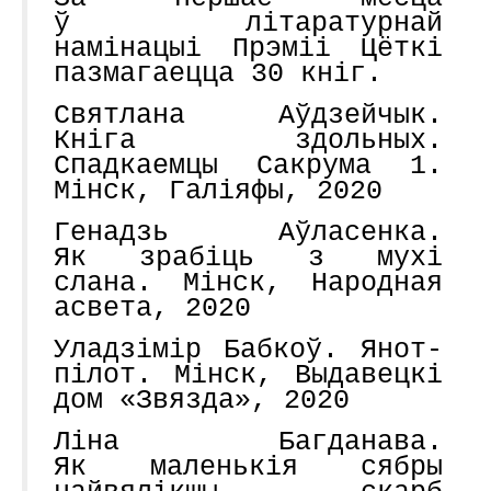
ў літаратурнай
намінацыі Прэміі Цёткі
пазмагаецца 30 кніг.
Святлана Аўдзейчык.
Кніга здольных.
Спадкаемцы Сакрума 1.
Мінск, Галіяфы, 2020
Генадзь Аўласенка.
Як зрабіць з мухі
слана. Мінск, Народная
асвета, 2020
Уладзімір Бабкоў. Янот-
пілот. Мінск, Выдавецкі
дом «Звязда», 2020
Ліна Багданава.
Як маленькія сябры