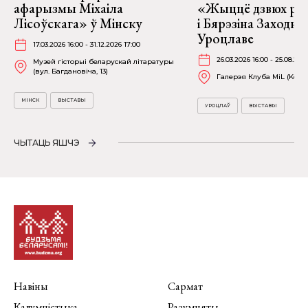
афарызмы Міхаіла
«Жыццё дзвюх рэк
Лісоўскага» ў Мінску
і Бярэзіна Заходня
Уроцлаве
17.03.2026 16:00 - 31.12.2026 17:00
26.03.2026 16:00 - 25.08.202
Музей гісторыі беларускай літаратуры
(вул. Багдановіча, 13)
Галерэя Клуба MiL (Kościu
МІНСК
ВЫСТАВЫ
УРОЦЛАЎ
ВЫСТАВЫ
ЧЫТАЦЬ ЯШЧЭ
Навіны
Сармат
Калумністыка
Разумняты