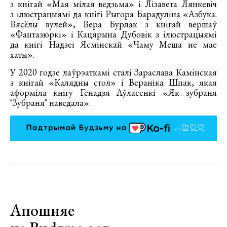
з кнігай «Мая мілая ведзьма» і Лізавета Лянкевіч
з ілюстрацыямі да кнігі Рыгора Барадуліна «Азбука.
Вясёлы вулей», Вера Бурлак з кнігай вершаў
«Фантазюркі» і Кацярына Дубовік з ілюстрацыямі
да кнігі Надзеі Ясмінскай «Чаму Меша не мае
хаты».
У 2020 годзе лаўрэаткамі сталі Зараслава Камінская
з кнігай «Калядны стол» і Вераніка Шпак, якая
аформіла кнігу Генадзя Аўласенкі «Як зубраня
"Зубраня" наведала».
Апошняе