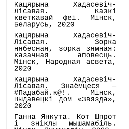
Кацярына Хадасевіч-
Лісавая. Казкі
кветкавай феі. Мінск,
Беларусь, 2020
Кацярына Хадасевіч-
Лісавая. Зорка
нябесная, зорка зямная:
казачная аповесць.
Мінск, Народная асвета,
2020
Кацярына Хадасевіч-
Лісавая. Знаёмцеся —
#Падабай.к@!. Мінск,
Выдавецкі дом «Звязда»,
2020
Ганна Янкута. Кот Шпрот
і зніклы мышамабіль.