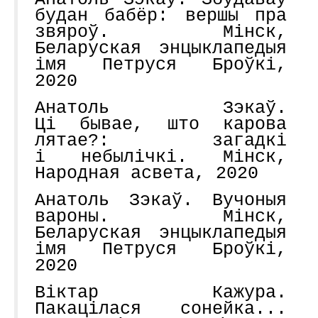
будан бабёр: вершы пра
звяроў. Мінск,
Беларуская энцыклапедыя
імя Петруся Броўкі,
2020
Анатоль Зэкаў.
Ці бывае, што карова
лятае?: загадкі
і небылічкі. Мінск,
Народная асвета, 2020
Анатоль Зэкаў. Вучоныя
вароны. Мінск,
Беларуская энцыклапедыя
імя Петруся Броўкі,
2020
Віктар Кажура.
Пакацілася сонейка...