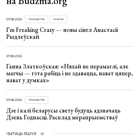
на Budzma.org
07.08.2026
ГРАМАДСТВА
МУЗЫКА
I’m Freaking Crazy — новы сінгл Анастасіі
Рыдлеўскай
07.08.2026
Ганна Златкоўская: «Няхай не перамаглі, але
магчы — гэта рабіць і не здавацца, нават цяпер,
нават у думках»
07.08.2026
ГРАМАДСТВА
Дзе і калі беларусы свету будуць адзначаць
Дзень Годнасці. Расклад мерапрыемстваў
ЧЫТАЦЬ ЯШЧЭ