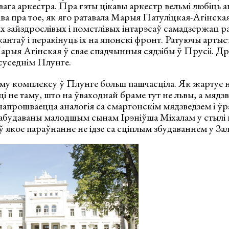
га аркестра. Пра гэты цікавы аркестр вельмі любіць а
іва пра тое, як яго ратавала Марыя Патуліцкая-Агінска
х зайздрослівых і помстлівых інтарэсаў самадзержац ра
антаў і перакінуць іх на японскі фронт. Ратуючы артыст
арыя Агінская ў свае спадчынныя сядзібы ў Прусіі. Д
 суседнім Плунге.
му комплексу ў Плунге больш пашчасціла. Як жартуе 
і не таму, што на ўваходнай браме тут не львы, а мядзв
 і напрошваецца аналогія са смаргонскім мядзведзем і ў
 пабудаваны малодшым сынам Ірэніўша Міхалам у стылі
ў якое параўнанне не ідзе са сціплым збудаваннем у Зал