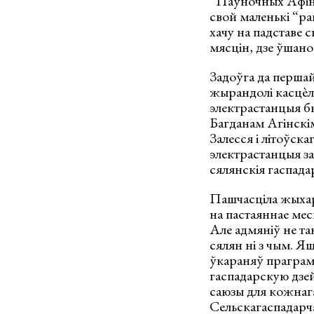
“Паўночных Афінаў
свой маленькі “рай
хачу на падставе 
мясцін, дзе ўшано
Задоўга да першай
жырандолі касцѐла
электрастанцыя б
Багданам Агінскім
Залесся і літоўска
электрастанцыя заб
сялянскія гаспадар
Пашчасціла жыхар
на пастаяннае ме
Але адмяніў не та
сялян ні з чым. Я
ўкараняў праграм
гаспадарскую дзей
саюзы для кожнага
Сельскагаспадарча