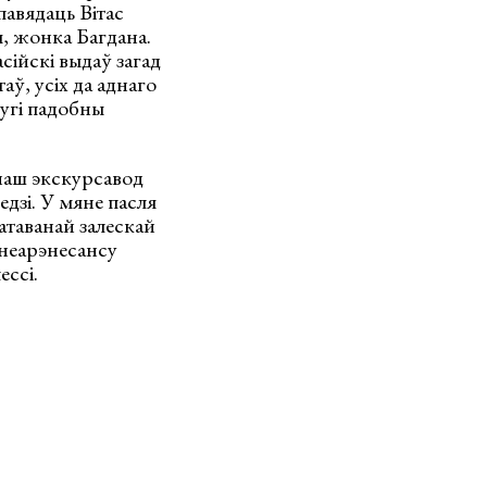
павядаць Вітас
я, жонка Багдана.
сійскі выдаў загад
аў, усіх да аднаго
ругі падобны
наш экскурсавод
едзі. У мяне пасля
ратаванай залескай
 неарэнесансу
ессі.