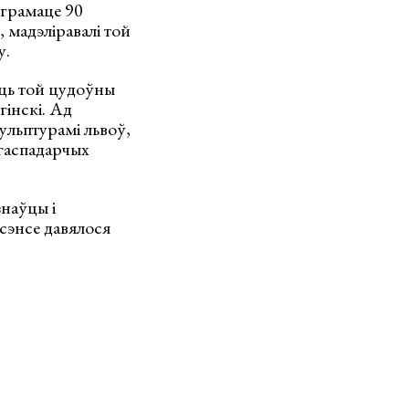
 грамаце 90
 мадэліравалі той
у.
ыць той цудоўны
гінскі. Ад
кульптурамі львоў,
 гаспадарчых
наўцы і
сэнсе давялося