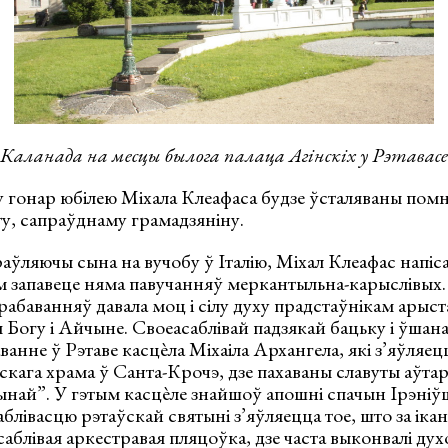
Каланада на месцы былога палаца Агінскіх у Рэтавасе
 у гонар юбілею Міхала Клеафаса будзе ўсталяваны помн
у, сапраўднаму грамадзяніну.
раўляючы сына на вучобу ў Італію, Міхал Клеафас напіса
 запавеце няма павучанняў меркантыльна-карыслівых. 
абаванняў давала моц і сілу духу прадстаўнікам арыста
я Богу і Айчыне. Своеасаблівай падзякай бацьку і ўшан
аванне ў Рэтаве касцѐла Міхаіла Архангела, які з’яўля
кага храма ў Санта-Крочэ, дзе пахаваны славуты аўтар
ынай”. У гэтым касцѐле знайшоў апошні спачын Ірэніўш 
блівасцю рэтаўскай святыні з’яўляецца тое, што за іка
аблівая аркестравая пляцоўка, дзе часта выконвалі ду