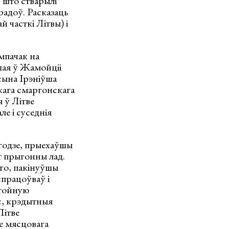
 што стварылі
радоў. Расказаць
 часткі Літвы) і
ямпачак на
шая ў Жамойціі
сына Ірэніўша
кага смаргонскага
я ў Літве
ле і суседнія
 годзе, прыехаўшы
т прыгонны лад.
яго, пакінуўшы
спрацоўваў і
стойную
с, крэдытныя
Літве
е мясцовага