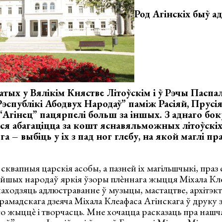
Род Агінскіх быў а
атых у Вялікім Княстве Літоўскім і ў Рэчы Паспал
Рэспублікі Абодвух Народаў” паміж Расіяй, Прусі
“Агінец” пацярпелі больш за іншых. З аднаго бо
ся абагаціцца за кошт яснавяльможных літоўскіх 
ога – выбіць у іх з пад ног глебу, на якой маглі п
 сквапныя царскія асобы, а пазней іх магільшчыкі, праз 
тэйшых народаў яркія ўзоры плѐннага жыцця Міхала Кле
аходзяць адлюстраванне ў музыцы, мастацтве, архітэк
 грамадскага дзеяча Міхала Клеафаса Агінскага ў друку
о жыццѐ і творчасць. Мне хочацца расказаць пра нашч