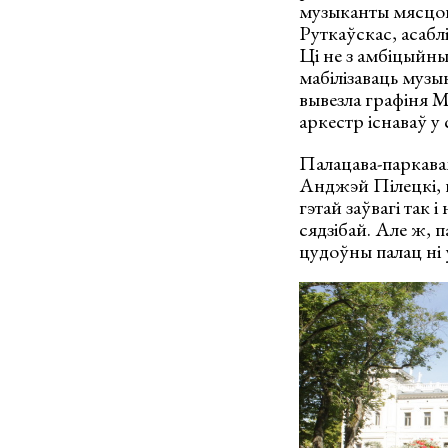
музыканты мясцова
Руткаўскас, асабл
Ці не з амбіцыйны
мабілізаваць музык
вывезла графіня М
аркестр існаваў у
Палацава-паркава
Анджэй Пілецкі, ц
гэтай заўвагі так
сядзібай. Але ж,
цудоўны палац ні 