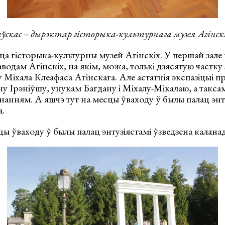
ўскас – дырэктар гісторыка-культурнага музея Агінскі
цца гісторыка-культурны музей Агінскіх. У першай зале
даводам Агінскіх, на якім, можа, толькі дзясятую частк
у Міхала Клеафаса Агінскага. Але астатнія экспазіцыі 
у Ірэніўшу, унукам Багдану і Міхалу-Мікалаю, а таксам
кананням. А яшчэ тут на месцы ўваходу ў былы палац энт
а.
цы ўваходу ў былы палац энтузіястамі ўзведзена каланад