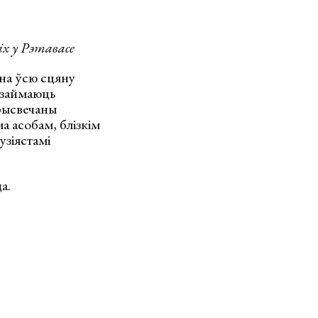
х у Рэтавасе
 на ўсю сцяну
у займаюць
прысвечаны
а асобам, блізкім
узіястамі
а.