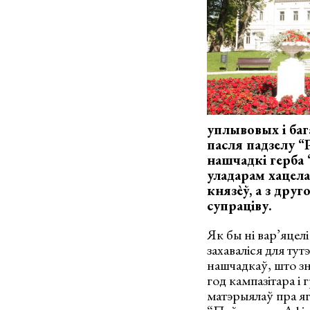
уплывовых і баг
пасля падзелу “
нашчадкі герба 
уладарам хацела
князѐў, а з друг
супраціву.
Як бы ні вар’яцелі
захаваліся для ту
нашчадкаў, што зн
год кампазітара і
матэрыялаў пра яг