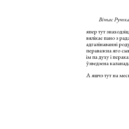
Вітас Рутка
япер тут знаходзі
вялікае пано з ра
адгалінаванні род
пераважна яго сын
ім па духу і пера
ўзведзена каланад
А яшчэ тут на мес