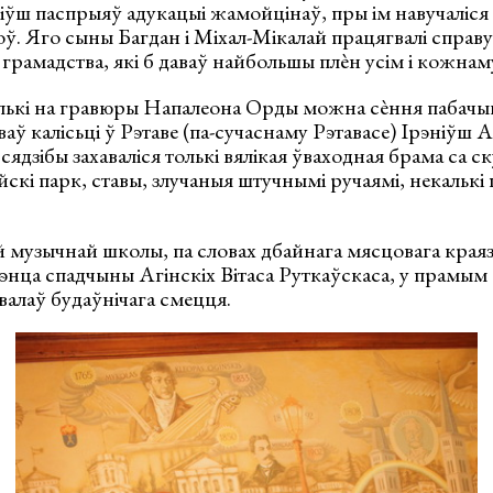
ніўш паспрыяў адукацыі жамойцінаў, пры ім навучаліся
. Яго сыны Багдан і Міхал-Мікалай працягвалі справу,
грамадства, які б даваў найбольшы плѐн усім і кожнам
толькі на гравюры Напалеона Орды можна сѐння пабач
аў калісьці ў Рэтаве (па-сучаснаму Рэтавасе) Ірэніўш А
сядзібы захаваліся толькі вялікая ўваходная брама са с
скі парк, ставы, злучаныя штучнымі ручаямі, некалькі
 музычнай школы, па словах дбайнага мясцовага краяз
энца спадчыны Агінскіх Вітаса Руткаўскаса, у прамым 
авалаў будаўнічага смецця.