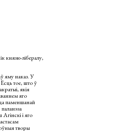
ік князю-лібералу,
ў яму наказ. У
Ёсць тое, што ў
кратыі, якія
аваннем яго
ецца паменшанай
 паланэза
Агінскі і яго
настасам
хоўныя творы