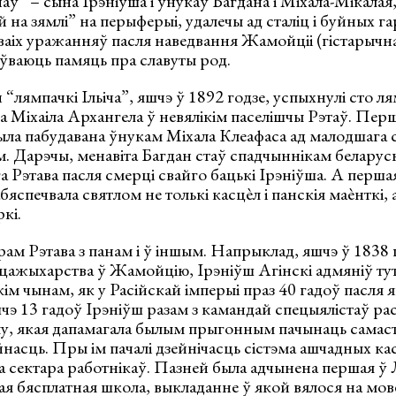
” – сына Ірэніўша і ўнукаў Багдана і Міхала-Мікалая,
 на зямлі” на перыферыі, удалечы ад сталіц і буйных га
сваіх уражанняў пасля наведвання Жамойціі (гістарычнай
ўваюць памяць пра славуты род.
 “лямпачкі Ільіча”, яшчэ ў 1892 годзе, успыхнулі сто л
 Міхаіла Архангела ў невялікім паселішчы Рэтаў. Пер
ыла пабудавана ўнукам Міхала Клеафаса ад малодшага 
. Дарэчы, менавіта Багдан стаў спадчыннікам беларус
га Рэтава пасля смерці свайго бацькі Ірэніўша. А перша
яспечвала святлом не толькі касцѐл і панскія маѐнткі, а
кі.
ам Рэтава з панам і ў іншым. Напрыклад, яшчэ ў 1838
сцажыхарства ў Жамойцію, Ірэніўш Агінскі адмяніў ту
кім чынам, як у Расійскай імперыі праз 40 гадоў пасля 
шчэ 13 гадоў Ірэніўш разам з камандай спецыялістаў ра
у, якая дапамагала былым прыгонным пачынаць сама
насць. Пры ім пачалі дзейнічасць сістэма ашчадных ка
 сектара работнікаў. Пазней была адчынена першая ў 
я бясплатная школа, выкладанне ў якой вялося на мов