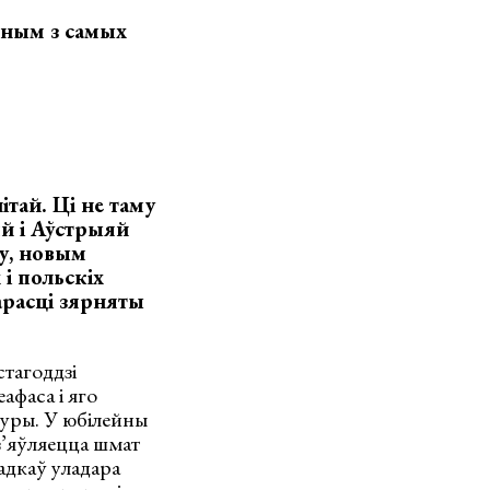
дным з самых
ітай. Ці не таму
яй і Аўстрыяй
ку, новым
і польскіх
рарасці зярняты
стагоддзі
афаса і яго
туры. У юбілейны
 з’яўляецца шмат
адкаў уладара