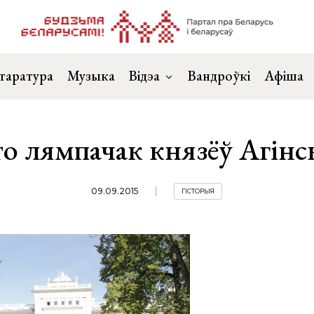
таратура
Музыка
Відэа
Вандроўкі
Афіша
о лямпачак князёў Агінс
09.09.2015
ГІСТОРЫЯ