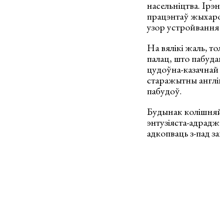
насельніцтва. Ірэ
працэнтаў жыхароў
узор устройвання 
На вялікі жаль, 
палац, што пабудав
цудоўна-казачнай 
старажытны англій
пабудоў.
Будынак колішняй
энтузіяста-адрадж
адкопваць з-пад з