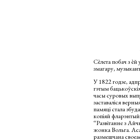
Сѐлета побач з ѐй
змагару, музыкант
У 1822 годзе, адп
гэтым бацькоўскім
часы суровых выпр
заставаліся верны
памяці стала збуд
копіяй фларэнтыйс
“Развітанне з Айч
жонка Вольга. Аса
размешчана своеас