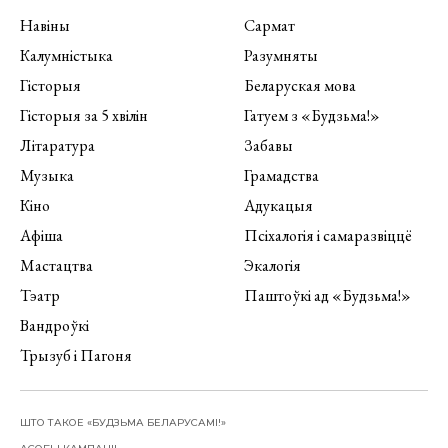
Навіны
Сармат
Калумністыка
Разумняты
Гісторыя
Беларуская мова
Гісторыя за 5 хвілін
Гатуем з «Будзьма!»
Літаратура
Забавы
Музыка
Грамадства
Кіно
Адукацыя
Афіша
Псіхалогія і самаразвіццё
Мастацтва
Экалогія
Тэатр
Паштоўкі ад «Будзьма!»
Вандроўкі
Трызуб і Пагоня
ШТО ТАКОЕ «БУДЗЬМА БЕЛАРУСАМІ!»