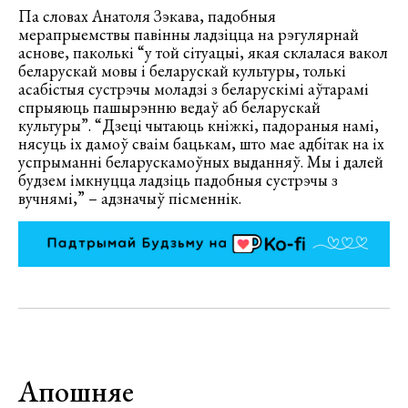
Па словах Анатоля Зэкава, падобныя
мерапрыемствы павінны ладзіцца на рэгулярнай
аснове, паколькі “у той сітуацыі, якая склалася вакол
беларускай мовы і беларускай культуры, толькі
асабістыя сустрэчы моладзі з беларускімі аўтарамі
спрыяюць пашырэнню ведаў аб беларускай
культуры”. “Дзеці чытаюць кніжкі, падораныя намі,
нясуць іх дамоў сваім бацькам, што мае адбітак на іх
успрыманні беларускамоўных выданняў. Мы і далей
будзем імкнуцца ладзіць падобныя сустрэчы з
вучнямі,” – адзначыў пісменнік.
Апошняе