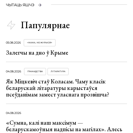
ЧЫТАЦЬ ЯШЧЭ
Папулярнае
05.08.2026
«МАМА, НЕ ЖУРЫСЯ!»
Залегчы на дно ў Крыме
04.08.2026
ГРАМАДСТВА
ЛІТАРАТУРА
Як Міцкевіч стаў Коласам. Чаму класік
беларускай літаратуры карыстаўся
псеўданімам замест уласнага прозвішча?
04.08.2026
«Сумна, калі наш максімум —
беларускамоўныя надпісы на магілах». Алесь