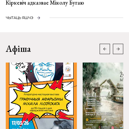
Кіркевіч адказвае Міколу Бугаю
ЧЫТАЦЬ ЯШЧЭ
Афіша