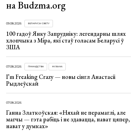
на Budzma.org
09.08.2026
БЕЛАРУСЫ СВЕТУ
100 гадоў Янку Запрудніку: легендарны шлях
хлопчыка з Міра, які стаў голасам Беларусі ў
ЗША
07.08.2026
ГРАМАДСТВА
МУЗЫКА
I’m Freaking Crazy — новы сінгл Анастасіі
Рыдлеўскай
07.08.2026
Ганна Златкоўская: «Няхай не перамаглі, але
магчы — гэта рабіць і не здавацца, нават цяпер,
нават у думках»