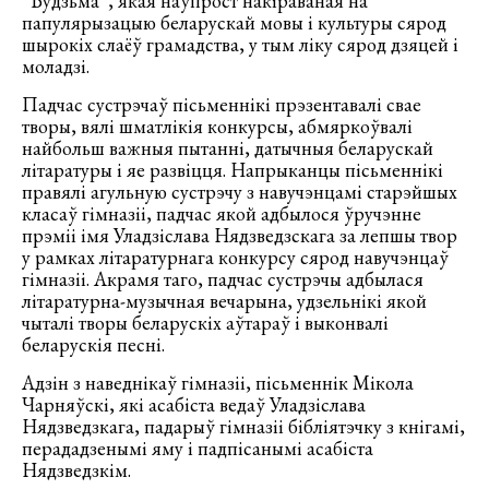
“Будзьма”, якая наўпрост накіраваная на
папулярызацыю беларускай мовы і культуры сярод
шырокіх слаёў грамадства, у тым ліку сярод дзяцей і
моладзі.
Падчас сустрэчаў пісьменнікі прэзентавалі свае
творы, вялі шматлікія конкурсы, абмяркоўвалі
найбольш важныя пытанні, датычныя беларускай
літаратуры і яе развіцця. Напрыканцы пісьменнікі
правялі агульную сустрэчу з навучэнцамі старэйшых
класаў гімназіі, падчас якой адбылося ўручэнне
прэміі імя Уладзіслава Нядзведзскага за лепшы твор
у рамках літаратурнага конкурсу сярод навучэнцаў
гімназіі. Акрамя таго, падчас сустрэчы адбылася
літаратурна-музычная вечарына, удзельнікі якой
чыталі творы беларускіх аўтараў і выконвалі
беларускія песні.
Адзін з наведнікаў гімназіі, пісьменнік Мікола
Чарняўскі, які асабіста ведаў Уладзіслава
Нядзведзкага, падарыў гімназіі бібліятэчку з кнігамі,
перададзенымі яму і падпісанымі асабіста
Нядзведзкім.