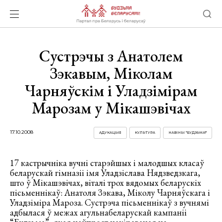
Сустрэчы з Анатолем
Зэкавым, Міколам
Чарняўскім і Уладзімірам
Марозам у Мікашэвічах
17.10.2008
АДУКАЦЫЯ
КУЛЬТУРА
НАВІНЫ "БУДЗЬМА!"
17 кастрычніка вучні старэйшых і малодшых класаў
беларускай гімназіі імя Уладзіслава Нядзведзкага,
што ў Мікашэвічах, віталі трох вядомых беларускіх
пісьменнікаў: Анатоля Зэкава, Міколу Чарняўскага і
Уладзіміра Мароза.
Сустрэча пісьменнікаў з вучнямі
адбылася ў межах агульнабеларускай кампаніі