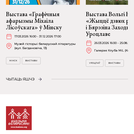
Выстава «Графічныя
Выстава Вольгі На
афарызмы Міхаіла
«Жыццё дзвюх рэк
Лісоўскага» ў Мінску
і Бярэзіна Заходня
Уроцлаве
17.03.2026 16:00 - 31.12.2026 17:00
26.03.2026 16:00 - 25.08.202
Музей гісторыі беларускай літаратуры
(вул. Багдановіча, 13)
Галерэя Клуба MiL (Kościu
МІНСК
ВЫСТАВЫ
УРОЦЛАЎ
ВЫСТАВЫ
ЧЫТАЦЬ ЯШЧЭ