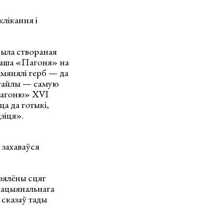
лікання і
была створаная
 наша «Пагоня» на
амянялі герб — да
Ягайлы — самую
Пагоню» XVI
а да готыкі,
зіця».
 захаваўся
зялёны сцяг
 нацыянальнага
 сказаў тады