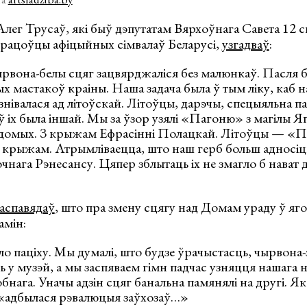
г Трусаў, які быў дэпутатам Вярхоўнага Савета 12 ск
працоўцы афіцыйных сімвалаў Беларусі,
узгадваў
:
ырвона-белы сцяг зацвярджаліся без малюнкаў. Пасля 
ых мастакоў краіны. Наша задача была ў тым ліку, каб
знівалася ад літоўскай. Літоўцы, дарэчы, спецыяльна п
 іх была іншай. Мы за ўзор узялі «Пагоню» з магілы 
ядомых. З крыжам Ефрасінні Полацкай. Літоўцы — «
 крыжам. Атрымліваецца, што наш герб больш адносіцц
чнага Рэнесансу. Цяпер зблытаць іх не змагло б нават д
аспавядаў
, што пра змену сцягу над Домам ураду ў яго
амін:
о паціху. Мы думалі, што будзе ўрачыстасць, чырвона-
ь у музэй, а мы заспяваем гімн падчас узняцця нашага
бнага. Уначы адзін сцяг банальна памянялі на другі. Як
, «адбылася рэвалюцыя заўхозаў…»