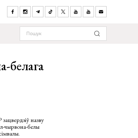
а-белага
 зацвердзіў назву
ел-чырвона-белы
сімвалы.