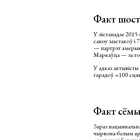
Факт шос
У лістападзе 2015 
саюзу мастакоў і 
— партрэт амерык
Маркаўца — за то
У адказ актывісты 
гарадоў «100 сцяг
Факт сём
Зараз нацыянальна
чырвона-белым арн