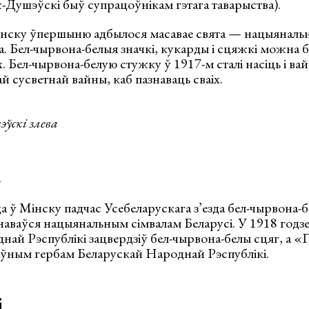
Душэўскi быў супрацоўнiкам гэтага таварыства).
Мінску ўпершыню адбылося масавае свята — нацыяналь
а. Бел-чырвона-белыя значкi, кукарды і сцяжкi можна 
х. Бел-чырвона-белую стужку ў 1917-м сталі насіць і в
 сусветнай вайны, каб пазнаваць сваіх.
ўскі злева
і
а ў Мінску падчас Усебеларускага з’езда бел-чырвона-
наваўся нацыянальным сімвалам Беларусi. У 1918 годз
най Рэспублікі зацвердзіў бел-чырвона-белы сцяг, а 
ўным гербам Беларускай Народнай Рэспублікі.
і