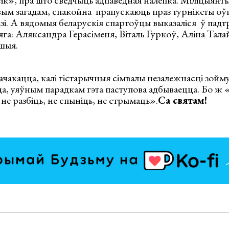
ік», пра што сведчыць адпаведная налепка. Міліцыянты,
вым загадам, спакойна прапускаюць праз турнікеты оў
зі. А вядомыя беларускія спартоўцы выказаліся ў пад
га: Аляксандра Герасіменя, Віталь Гуркоў, Аліна Талай
шыя.
дачакацца, калі гістарычныя сімвалы незалежнасці зойм
ца, уяўным парадкам гэта паступова адбываецца. Бо ж
не разбіць, не спыніць, не стрымаць».
Са святам!