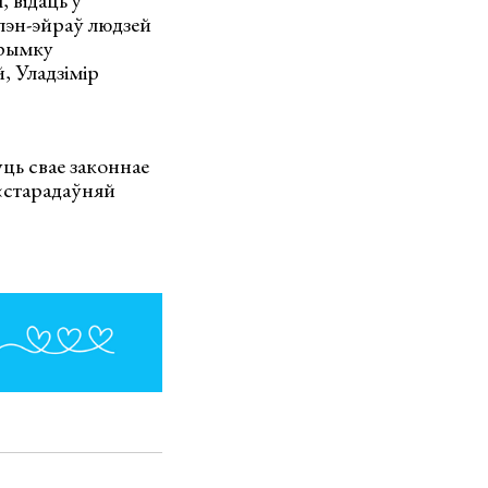
 відаць у
пэн-эйраў людзей
трымку
, Уладзімір
уць свае законнае
 «старадаўняй