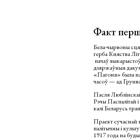
Факт пер
Бела-чырвоны сцяг
герба Княства Лі
пачаў выкарыстоўв
дзяржаўныя дакум
«Пагоня» была на 
часоў — ад Грунв
Пасля Люблінскай
Рэчы Паспалітай і
калі Беларусь трап
Праект сучаснай в
палітычны і куль
1917 года на буды