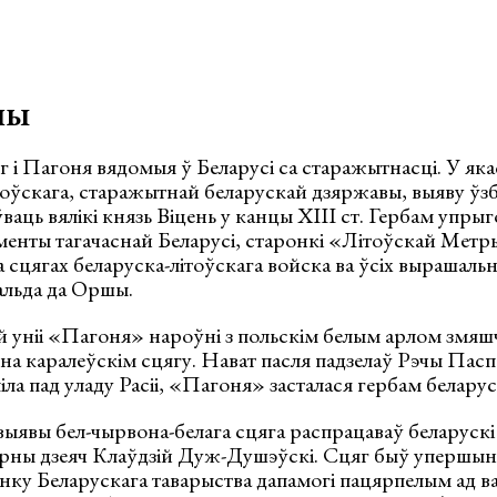
шы
 і Пагоня вядомыя ў Беларусі са старажытнасці. У як
тоўскага, старажытнай беларускай дзяржавы, выяву ўз
аць вялікі князь Віцень у канцы XIII ст. Гербам упры
енты тагачаснай Беларусі, старонкі «Літоўскай Метры
сцягах беларуска-літоўскага войска ва ўсіх вырашальн
альда да Оршы.
 уніі «Пагоня» нароўні з польскім белым арлом змяшч
 на каралеўскім сцягу. Нават пасля падзелаў Рэчы Паспа
іла пад уладу Расіі, «Пагоня» засталася гербам беларус
ыявы бел-чырвона-белага сцяга распрацаваў беларускі
турны дзеяч Клаўдзій Дуж-Душэўскі. Сцяг быў упершын
нку Беларускага таварыства дапамогi пацярпелым ад в