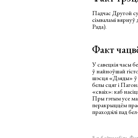
Падчас Другой су
сімваламі вярнуў
Рада).
Факт чацв
У савецкія часы 
ў найноўшай гісто
шэсця «Дзяды» ў 1
белы сцяг і Пагоня
«сваіх»: каб насі
Пры гэтым усе мас
перакрыццём прас
праходзілі пад бе
Б-ч-б аўтамабіль. Фо