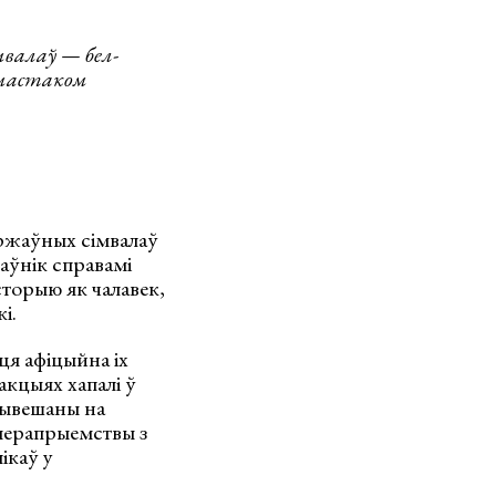
мвалаў — бел-
е мастаком
яржаўных сімвалаў
аўнік справамі
сторыю як чалавек,
і.
ця афіцыйна іх
акцыях хапалі ў
 вывешаны на
 мерапрыемствы з
ікаў у