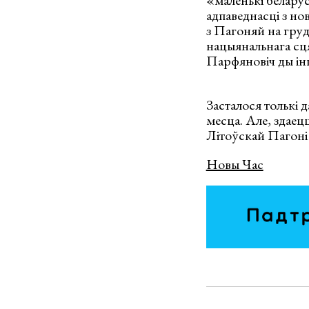
«маленькі беларус
адпаведнасці з но
з Пагоняй на груд
нацыянальнага сця
Парфяновіч ды ін
Засталося толькі 
месца. Але, здаец
Літоўскай Пагоні 
Новы Час