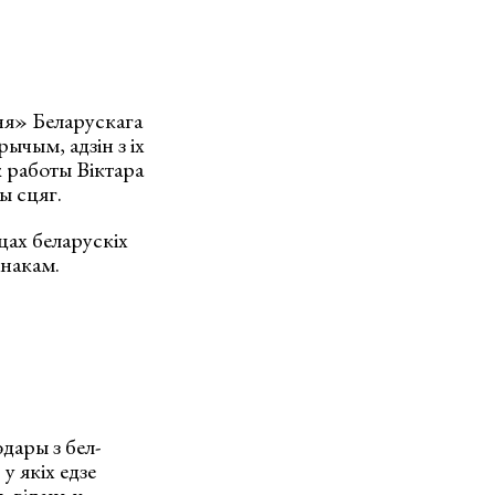
я» Беларускага
ычым, адзін з іх
 работы Віктара
ы сцяг.
цах беларускіх
інакам.
дары з бел-
у якіх едзе