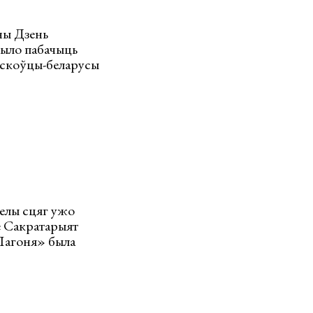
ны Дзень
было пабачыць
айскоўцы-беларусы
белы сцяг ужо
е Сакратарыят
«Пагоня» была