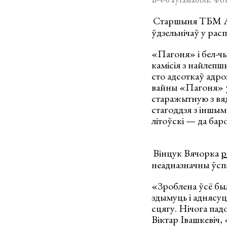
Старшыня ТБМ Але
ўдзельнічаў у рас
«Пагоня» і бел-ч
камісія з найлепш
сто адсоткаў адро
вайны «Пагоня» ў
старажытную з в
стагоддзя з іншым
літоўскі — да баро
Вінцук Вячорка
р
неадназначны ўсп
«Зроблена ўсё был
здымуць і аднясуц
сцягу. Нічога падо
Віктар Івашкевіч