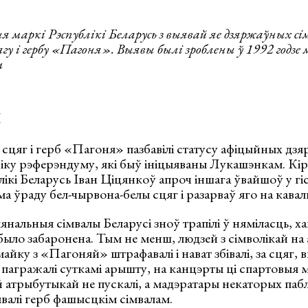
маркі Рэспублікі Беларусь з выявай яе дзяржаўных сі
ягу і гербу «Пагоня». Выявы былі зроблены ў 1992 годз
м
ы
сцяг і герб «Пагоня» пазбавілі статусу афіцыйных дз
ніку рэферэндуму, які быў ініцыяваны Лукашэнкам. Кір
лікі Беларусь Іван Ціцянкоў апроч іншага ўвайшоў у гі
ма ўраду бел-чырвона-белы сцяг і разарваў яго на кавалк
янальныя сімвалы Беларусі зноў трапілі ў няміласць, ха
ыло забаронена. Тым не менш, людзей з сімволікай на 
майку з «Пагоняй» штрафавалі і нават збівалі, за сцяг,
 пагражалі суткамі арышту, на канцэрты ці спартовыя
 атрыбутыкай не пускалі, а мадэратары некаторых пабл
валі герб фашысцкім сімвалам.