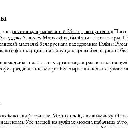
ты
года з
выставы, прысвечанай 25-годдзю суполкі
«Пагон
75-годдзю Аляксея Марачкіна, былі зняты тры творы. Пр
анскай мастачкі беларускага паходжання Галіны Русак
е, што фон карціны нагадаў цэнзаршы бел-чырвона-бел
грамадскіх і палітычных арганізацый развешвалі на вулі
оў», раздавалі кіламетры бел-чырвона-белых стужак м
ы
я сімволіка ў трэндзе. Модна насіць вышымайку ці швэ
аментам. Усё часцей на вуліцах можна пабачыць аўто, 