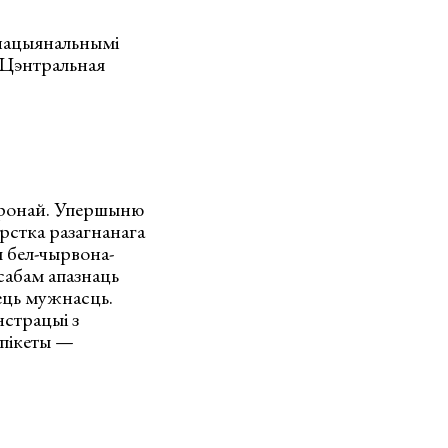
 нацыянальнымі
 Цэнтральная
баронай. Упершыню
рстка разагнанага
 бел-чырвона-
осабам апазнаць
мець мужнасць.
страцыі з
 пікеты —