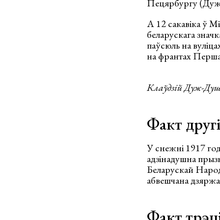
Пецярбургу (Дуж-
А 12 сакавiка ў 
беларускага значк
паўсюль на вулiца
на франтах Першай
Клаўдзій Дуж-Душэ
Факт друг
У снежнi 1917 год
адзiнадушна прыз
Беларускай Народ
абвешчана дзяржа
Факт трэц