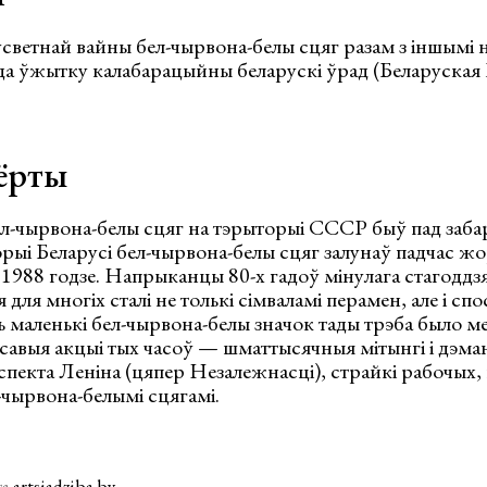
светнай вайны бел-чырвона-белы сцяг разам з іншымі
 да ўжытку калабарацыйны беларускі ўрад (Беларуская
ёрты
бел-чырвона-белы сцяг на тэрыторыі СССР быў пад за
рыі Беларусі бел-чырвона-белы сцяг залунаў падчас жо
988 годзе. Напрыканцы 80-х гадоў мінулага стагоддзя
 для многіх сталі не толькі сімваламі перамен, але і сп
ць маленькі бел-чырвона-белы значок тады трэба было 
авыя акцыі тых часоў — шматтысячныя мітынгі і дэман
пекта Леніна (цяпер Незалежнасці), страйкі рабочых,
л-чырвона-белымі сцягамі.
та
artsiadziba.by