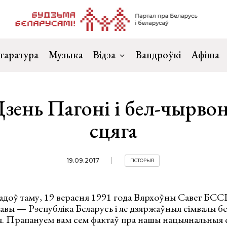
таратура
Музыка
Відэа
Вандроўкі
Афіша
зень Пагоні і бел-чырвон
сцяга
19.09.2017
ГІСТОРЫЯ
адоў таму, 19 верасня 1991 года Вярхоўны Савет БССР
авы — Рэспубліка Беларусь і яе дзяржаўныя сімвалы б
ня. Прапануем вам сем фактаў пра нашы нацыянальныя 