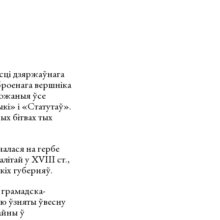
асці дзяржаўнага
броенага вершніка
гожаныя ўсе
кі» і «Статутаў».
ых бітвах тых
алася на гербе
літай у XVIII ст.,
кіх губерняў.
 грамадска-
ю ўзняты ўвесну
айны ў