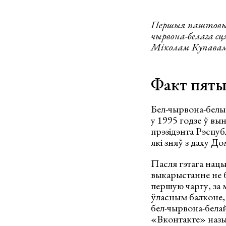
Першыя паштовыя 
чырвона-белага сц
Міколам Купава
Факт пят
Бел-чырвона-белы 
у 1995 годзе ў вы
прэзідэнта Рэспуб
які зняў з даху До
Пасля гэтага нацы
выкарыстанне не б
першую чаргу, за 
ўласным балконе,
бел-чырвона-белай
«Вконтакте» назы