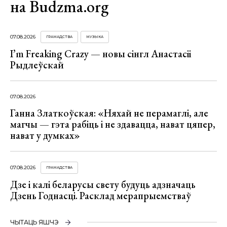
на Budzma.org
07.08.2026
ГРАМАДСТВА
МУЗЫКА
I’m Freaking Crazy — новы сінгл Анастасіі
Рыдлеўскай
07.08.2026
Ганна Златкоўская: «Няхай не перамаглі, але
магчы — гэта рабіць і не здавацца, нават цяпер,
нават у думках»
07.08.2026
ГРАМАДСТВА
Дзе і калі беларусы свету будуць адзначаць
Дзень Годнасці. Расклад мерапрыемстваў
ЧЫТАЦЬ ЯШЧЭ