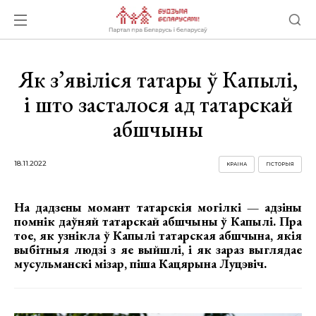
Як з’явіліся татары ў Капылі,
і што засталося ад татарскай
абшчыны
18.11.2022
КРАІНА
ГІСТОРЫЯ
На дадзены момант татарскія могілкі — адзіны
помнік даўняй татарскай абшчыны ў Капылі. Пра
тое, як узнікла ў Капылі татарская абшчына, якія
выбітныя людзі з яе выйшлі, і як зараз выглядае
мусульманскі мізар, піша Кацярына Луцэвіч.