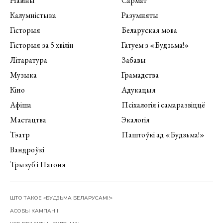
Навіны
Сармат
Калумністыка
Разумняты
Гісторыя
Беларуская мова
Гісторыя за 5 хвілін
Гатуем з «Будзьма!»
Літаратура
Забавы
Музыка
Грамадства
Кіно
Адукацыя
Афіша
Псіхалогія і самаразвіццё
Мастацтва
Экалогія
Тэатр
Паштоўкі ад «Будзьма!»
Вандроўкі
Трызуб і Пагоня
ШТО ТАКОЕ «БУДЗЬМА БЕЛАРУСАМІ!»
АСОБЫ КАМПАНІІ