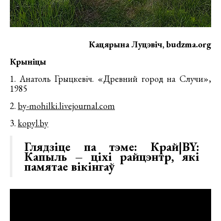
Кацярына Луцэвіч, budzma.org
Крыніцы
1. Анатоль Грыцкевіч. «Древний город на Случи»,
1985
2.
by-mohilki.livejournal.com
3.
kopyl.by
Глядзіце па тэме:
Край|BY:
Капыль – ціхі райцэнтр, які
памятае вікінгаў