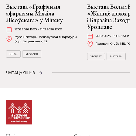
Выстава «Графічныя
Выстава Вольгі На
афарызмы Міхаіла
«Жыццё дзвюх рэк
Лісоўскага» ў Мінску
і Бярэзіна Заходня
Уроцлаве
17.03.2026 16:00 - 31.12.2026 17:00
26.03.2026 16:00 - 25.08.202
Музей гісторыі беларускай літаратуры
(вул. Багдановіча, 13)
Галерэя Клуба MiL (Kościu
МІНСК
ВЫСТАВЫ
УРОЦЛАЎ
ВЫСТАВЫ
ЧЫТАЦЬ ЯШЧЭ