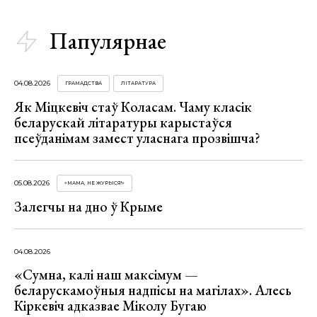
Папулярнае
04.08.2026
ГРАМАДСТВА
ЛІТАРАТУРА
Як Міцкевіч стаў Коласам. Чаму класік
беларускай літаратуры карыстаўся
псеўданімам замест уласнага прозвішча?
05.08.2026
«МАМА, НЕ ЖУРЫСЯ!»
Залегчы на дно ў Крыме
04.08.2026
«Сумна, калі наш максімум —
беларускамоўныя надпісы на магілах». Алесь
Кіркевіч адказвае Міколу Бугаю