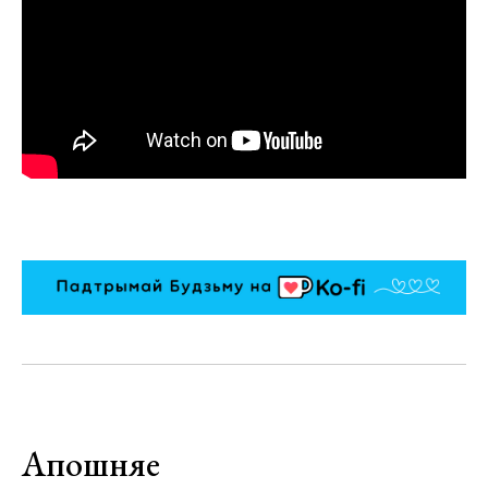
Апошняе