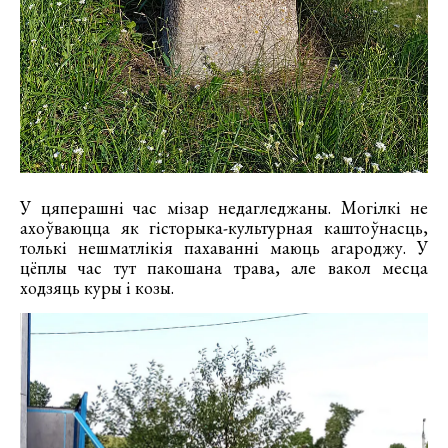
У цяперашні час мізар недагледжаны. Могілкі не
ахоўваюцца як гісторыка-культурная каштоўнасць,
толькі нешматлікія пахаванні маюць агароджу. У
цёплы час тут пакошана трава, але вакол месца
ходзяць куры і козы.