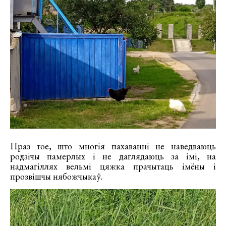
Праз тое, што многія пахаванні не наведваюць
родзічы памерлых і не даглядаюць за імі, на
надмагіллях вельмі цяжка прачытаць імёны і
прозвішчы нябожчыкаў.