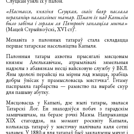
Слуцкай узялі іх у палон.
«Настасся, княгіня Слуцкая, сваіх баяр паслала
перахапіць палахлівых татар. Шмат іх пад Капылём
было забіта і горлам ля Пятровіч заплаціла мыта»
(Мацей Стрыйкоўскі, XVI ст)¹.
Менавіта з палонных татараў стала складацца
першае татарскае насельніцтва Капыля.
Палонныя татары ахвотна прысягалі мясцовым
князям Алелькавічам, атрымлівалі зямельныя
надзелы з абавязкам несці вайсковую службу ў ВКЛ.
Яны здолелі перайсці на мірны лад жыцця, зрабіць
2
добры ўнёсак у прамысловасць мястэчка
. Гэтаму
паспрыяла гарбарства — рамяство па вырабе скур
для пашыву абутку.
Мясцовасць у Капылі, дзе жылі татары, звалася
Татарскі Лог. Ён знаходзіўся побач з гарадскім
замшчышчам, на беразе рэчкі Мажы. Напрыканцы
XIX стагоддзя, на момант росквіту Капыля,
колькасць татараў у мястэчку налічвала каля сотні
чалавек. У 1880-я для татараў быў закладзены мячэт і