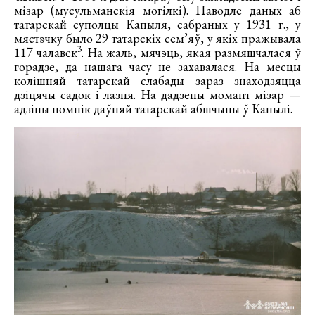
мізар (мусульманскія могілкі). Паводле даных аб
татарскай суполцы Капыля, сабраных у 1931 г., у
мястэчку было 29 татарскіх сем’яў, у якіх пражывала
3
117 чалавек
. На жаль, мячэць, якая размяшчалася ў
горадзе, да нашага часу не захавалася. На месцы
колішняй татарскай слабады зараз знаходзяцца
дзіцячы садок і лазня. На дадзены момант мізар —
адзіны помнік даўняй татарскай абшчыны ў Капылі.