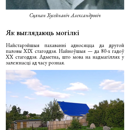
Сцяпан Хусейнавіч Александровіч
Як выглядаюць могілкі
Найстарэйшыя пахаванні адносяцца да другой
паловы XIX стагоддзя. Найноўшыя — да 80-х гадоў
XX стагоддзя. Адметна, што мова на надмагіллях у
залежнасці ад часу розная.