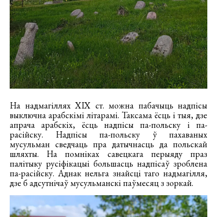
На надмагіллях XIX ст. можна пабачыць надпісы
выключна арабскімі літарамі. Таксама ёсць і тыя, дзе
апрача арабскіх, ёсць надпісы па-польску і па-
расійску. Надпісы па-польску ў пахаваных
мусульман сведчаць пра датычнасць да польскай
шляхты. На помніках савецкага перыяду праз
палітыку русіфікацыі большасць надпісаў зроблена
па-расійску. Аднак нельга знайсці таго надмагілля,
дзе б адсутнічаў мусульманскі паўмесяц з зоркай.