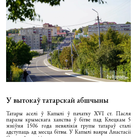
У вытокаў татарскай абшчыны
Татары аселі ў Капылі ў пачатку XVI ст. Пасля
паразы крымскага ханства ў бітве пад Клецкам 5
жніўня 1506 года невялікія групы татараў сталі
адступаць ад месца бітвы. У Капылі ваяры Анастасіі