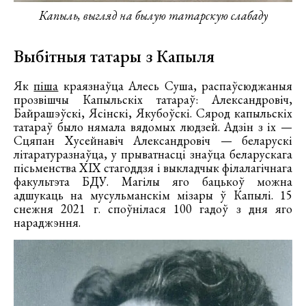
Капыль, выгляд на былую татарскую слабаду
Выбітныя татары з Капыля
Як
піша
краязнаўца Алесь Суша, распаўсюджаныя
прозвішчы Капыльскіх татараў: Александровіч,
Байрашэўскі, Ясінскі, Якубоўскі. Сярод капыльскіх
татараў было нямала вядомых людзей. Адзін з іх —
Сцяпан Хусейнавіч Александровіч — беларускі
літаратуразнаўца, у прыватнасці знаўца беларускага
пісьменства XIX стагоддзя і выкладчык філалагічнага
факультэта БДУ. Магілы яго бацькоў можна
адшукаць на мусульманскім мізары ў Капылі. 15
снежня 2021 г. споўнілася 100 гадоў з дня яго
нараджэння.