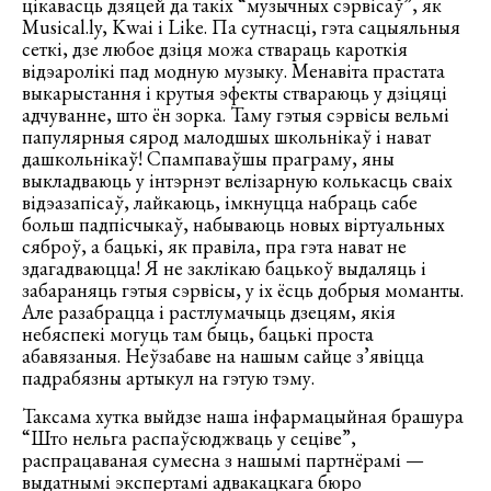
цікавасць дзяцей да такіх “музычных сэрвісаў”, як
Musical.ly, Kwai і Like. Па сутнасці, гэта сацыяльныя
сеткі, дзе любое дзіця можа ствараць кароткія
відэаролікі пад модную музыку. Менавіта прастата
выкарыстання і крутыя эфекты ствараюць у дзіцяці
адчуванне, што ён зорка. Таму гэтыя сэрвісы вельмі
папулярныя сярод малодшых школьнікаў і нават
дашкольнікаў! Спампаваўшы праграму, яны
выкладваюць у інтэрнэт велізарную колькасць сваіх
відэазапісаў, лайкаюць, імкнуцца набраць сабе
больш падпісчыкаў, набываюць новых віртуальных
сяброў, а бацькі, як правіла, пра гэта нават не
здагадваюцца! Я не заклікаю бацькоў выдаляць і
забараняць гэтыя сэрвісы, у іх ёсць добрыя моманты.
Але разабрацца і растлумачыць дзецям, якія
небяспекі могуць там быць, бацькі проста
абавязаныя. Неўзабаве на нашым сайце з’явіцца
падрабязны артыкул на гэтую тэму.
Таксама хутка выйдзе наша інфармацыйная брашура
“Што нельга распаўсюджваць у сеціве”,
распрацаваная сумесна з нашымі партнёрамі —
выдатнымі экспертамі адвакацкага бюро