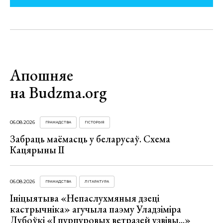
Апошняе
на Budzma.org
06.08.2026
ГРАМАДСТВА
ГІСТОРЫЯ
Забраць маёмасць у беларусаў. Схема
Кацярыны ІІ
06.08.2026
ГРАМАДСТВА
ЛІТАРАТУРА
Ініцыятыва «Непаслухмяныя дзеці
кастрычніка» агучыла паэму Уладзіміра
Дубоўкі «І пурпуровых ветразей узвівы...»