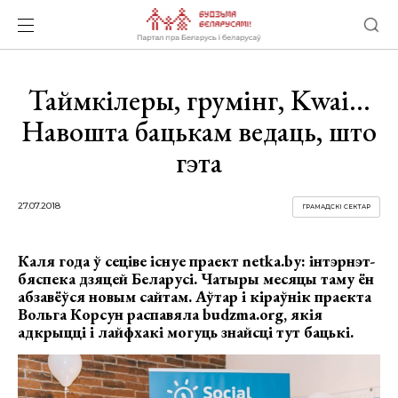
Таймкілеры, грумінг, Kwai…
Навошта бацькам ведаць, што
гэта
27.07.2018
ГРАМАДСКІ СЕКТАР
Каля года ў сеціве існуе праект netka.by: інтэрнэт-
бяспека дзяцей Беларусі. Чатыры месяцы таму ён
абзавёўся новым сайтам. Аўтар і кіраўнік праекта
Вольга Корсун распавяла budzma.org, якія
адкрыццi і лайфхакі могуць знайсці тут бацькі.