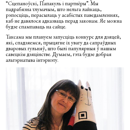
“Сцепаноўскі, Папакуль і партнёры”. Мы
падрабязна тлумачым, што нельга лайкаць,
рэпосціць, перасылаць у асабістых паведамленнях,
каб не давялося адказваць перад законам. Яе можна
будзе спампаваць на сайце.
Таксама мы плануем запусціць конкурс для дзяцей,
які, спадзяемся, прыцягне іх увагу да сапраўдных
дваровых гульняў, што былі папулярныя ў нашым
савецкім дзяцінстве. Думаем, гэта будзе добрая
альтэрнатыва інтэрнэту.