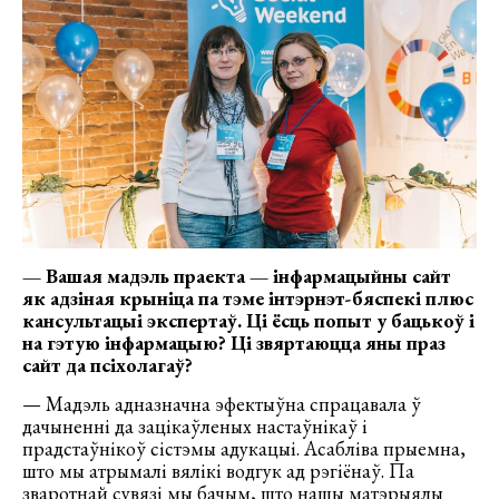
— Вашая мадэль праекта — інфармацыйны сайт
як адзіная крыніца па тэме інтэрнэт-бяспекі плюс
кансультацыі экспертаў. Ці ёсць попыт у бацькоў і
на гэтую інфармацыю? Ці звяртаюцца яны праз
сайт да псіхолагаў?
— Мадэль адназначна эфектыўна спрацавала ў
дачыненні да зацікаўленых настаўнікаў і
прадстаўнікоў сістэмы адукацыі. Асабліва прыемна,
што мы атрымалі вялікі водгук ад рэгіёнаў. Па
зваротнай сувязі мы бачым, што нашы матэрыялы