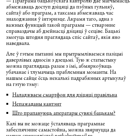
— Праграма бацькоўскага кантролю дае магчымасць
абмежаваць доступ дзіцяці да пэўных гульняў,
сайтаў або праграм, а таксама абмежаваць час
знаходжання ў інтэрнэце. Акрамя таго, адна з
важных функцый такой праграмы — стварэнне
справаздачы аб дзейнасці дзіцяці ў сеціве. Бацькі
змогуць штодня праглядаць спіс сайтаў, якія яно
наведвала.
Але ў гэтым пытанні мы прытрымліваемся пазіцыі
даверлівых адносін з дзецьмі. Тую ж статыстыку
можна праглядаць разам з імі, абмяркоўваць
убачанае і тлумачыць праблемныя моманты. На
нашым сайце ёсць некалькі падрабязных артыкулаў
на гэтую тэму:
Наладжваем смартфон для дзіцяці правільна
Непажаданы кантэнт
Што прапануюць аператары сувязі бацькам?
Калі вы не можаце ўсталяваць праграмнае
забеспячэнне самастойна, можна звярнуцца да
нашых спецыялістаў
netkaby@mail.ru