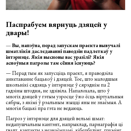
Паспрабуем вярнуць дзяцей у
двары!
— Вы, напэўна, перад запускам праекта вывучалі
шматлікія даследаванні паводзін падлеткаў у
інтэрнэце. Якія высновы вас уразілі? Якія
асноўныя пагрозы там сёння існуюць?
— Перад тым як запусціць праект, я праводзіла
анкетаванне бацькоў і дзяцей. Тое, што малодшыя
школьнікі сядзяць у інтэрнэце ў сярэднім па 2
гадзіны штодня, не здзівіла. Напалохала, што ў
многіх дзяцей у гэтым узросце ўжо ёсць віртуальныя
сябры, з якімі ў рэальным жыцці яны не знаёмыя. А
многія бацькі пра гэта не ведаюць.
Пагроз у інтэрнэце для дзяцей вельмі шмат:
недапушчальны кантэнт, напрыклад, парнаграфія ці
гвалт, кантакты з незнаёмцамі, кібербулінг, грумінг