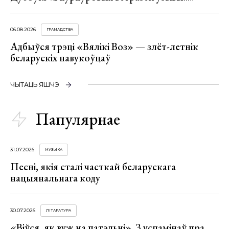
06.08.2026
ГРАМАДСТВА
Адбыўся трэці «Вялікі Воз» — злёт-летнік
беларускіх навукоўцаў
ЧЫТАЦЬ ЯШЧЭ
Папулярнае
31.07.2026
МУЗЫКА
Песні, якія сталі часткай беларускага
нацыянальнага коду
30.07.2026
ЛІТАРАТУРА
«Віўся, як вуж на патэльні». З успамінаў пра