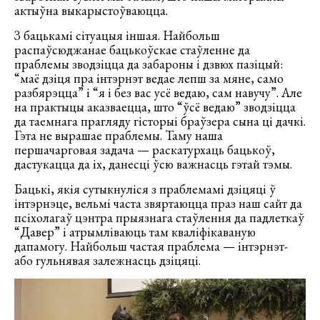
актыўна выкарыстоўваюцца.
З бацькамі сітуацыя іншая. Найбольш
распаўсюджанае бацькоўскае стаўленне да
праблемы зводзіцца да забароны і дзвюх пазіцый:
“маё дзіця пра інтэрнэт ведае лепш за мяне, само
разбярэцца” і “я і без вас усё ведаю, сам навучу”. Але
на практыцы аказваецца, што “ўсё ведаю” зводзіцца
да таемнага прагляду гісторыі браўзера сына ці дачкі.
Гэта не вырашае праблемы. Таму наша
першачарговая задача — раскатурхаць бацькоў,
дастукацца да іх, данесці ўсю важнасць гэтай тэмы.
Бацькі, якія сутыкнуліся з праблемамі дзіцяці ў
інтэрнэце, вельмі часта звяртаюцца праз наш сайт да
псіхолагаў цэнтра прыязнага стаўлення да падлеткаў
“Давер” і атрымліваюць там кваліфікаваную
дапамогу. Найбольш частая праблема — інтэрнэт-
або гульнявая залежнасць дзіцяці.