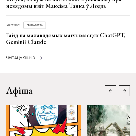
невядомы візіт Максіма Танка ў Лодзь
31.07.2026
ГРАМАДСТВА
Гайд па малавядомых магчымасцях ChatGPT,
Gemini і Claude
ЧЫТАЦЬ ЯШЧЭ
Афіша