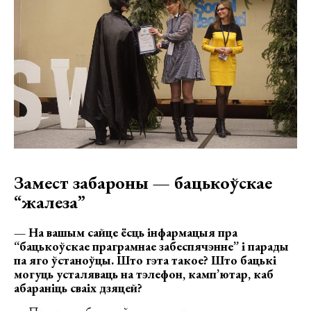
Замест забароны — бацькоўскае
“жалеза”
— На вашым сайце ёсць інфармацыя пра
“бацькоўскае праграмнае забеспячэнне” i парады
па яго ўстаноўцы. Што гэта такое? Што бацькі
могуць усталяваць на тэлефон, камп’ютар, каб
абараніць сваіх дзяцей?