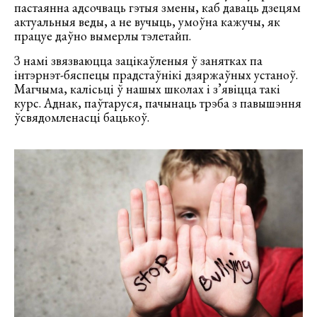
пастаянна адсочваць гэтыя змены, каб даваць дзецям
актуальныя веды, а не вучыць, умоўна кажучы, як
працуе даўно вымерлы тэлетайп.
З намі звязваюцца зацікаўленыя ў занятках па
інтэрнэт-бяспецы прадстаўнікі дзяржаўных устаноў.
Магчыма, калісьці ў нашых школах і з’явіцца такі
курс. Аднак, паўтаруся, пачынаць трэба з павышэння
ўсвядомленасці бацькоў.