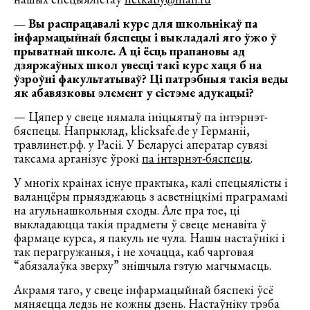
— Вы распрацавалі курс для школьнікаў па
інфармацыйнай бяспецы і выкладалі яго ўжо ў
прыватнай школе. А ці ёсць прапановы ад
дзяржаўных школ увесці такі курс хаця б на
ўзроўні факультатываў? Ці патрэбныя такія веды
як абавязковы элемент у сістэме адукацыі?
— Цяпер у свеце нямала ініцыятыў па інтэрнэт-
бяспецы. Напрыклад, klicksafe.de у Германіі,
травлинет.рф. у Расіі. У Беларусі аператар сувязі
таксама арганізуе ўрокі
па інтэрнэт-бяспецы
.
У многіх краінах існуе практыка, калі спецыялісты і
валанцёры прыязджаюць з асветніцкімі праграмамі
на агульнашкольныя сходы. Але пра тое, ці
выкладаюцца такія прадметы ў свеце менавіта ў
фармаце курса, я пакуль не чула. Нашы настаўнікі і
так перагружаныя, і не хочацца, каб чарговая
“абязалаўка зверху” знішчыла гэтую магчымасць.
Акрамя таго, у свеце інфармацыйнай бяспекі ўсё
мяняецца ледзь не кожны дзень. Настаўніку трэба