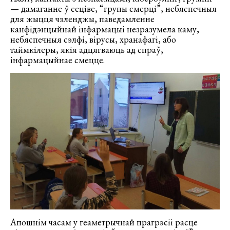
— дамаганне ў сеціве, “групы смерці”, небяспечныя
для жыцця чэленджы, паведамленне
канфідэнцыйнай інфармацыі незразумела каму,
небяспечныя сэлфі, вірусы, хранафагі, або
таймкілеры, якія адцягваюць ад спраў,
інфармацыйнае смецце.
Апошнім часам у геаметрычнай прагрэсіі расце