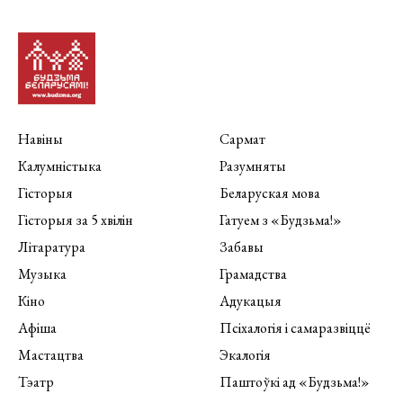
Навіны
Сармат
Калумністыка
Разумняты
Гісторыя
Беларуская мова
Гісторыя за 5 хвілін
Гатуем з «Будзьма!»
Літаратура
Забавы
Музыка
Грамадства
Кіно
Адукацыя
Афіша
Псіхалогія і самаразвіццё
Мастацтва
Экалогія
Тэатр
Паштоўкі ад «Будзьма!»