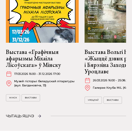
Выстава «Графічныя
Выстава Вольгі На
афарызмы Міхаіла
«Жыццё дзвюх рэк
Лісоўскага» ў Мінску
і Бярэзіна Заходня
Уроцлаве
17.03.2026 16:00 - 31.12.2026 17:00
26.03.2026 16:00 - 25.08.202
Музей гісторыі беларускай літаратуры
(вул. Багдановіча, 13)
Галерэя Клуба MiL (Kościu
МІНСК
ВЫСТАВЫ
УРОЦЛАЎ
ВЫСТАВЫ
ЧЫТАЦЬ ЯШЧЭ