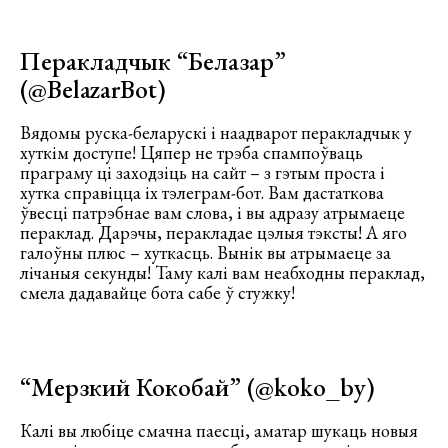
Перакладчык “Белазар”
(
@BelazarBot
)
Вядомы руска-беларускі і наадварот перакладчык у
хуткім доступе! Цяпер не трэба спампоўваць
праграму ці заходзіць на сайт – з гэтым проста і
хутка справіцца іх тэлеграм-бот. Вам дастаткова
ўвесці патрэбнае вам слова, і вы адразу атрымаеце
пераклад. Дарэчы, перакладае цэлыя тэксты! А яго
галоўны плюс – хуткасць. Вынік вы атрымаеце за
лічаныя секунды! Таму калі вам неабходны пераклад,
смела дадавайце бота сабе ў стужку!
“Мерзкий Кокобай” (
@koko_by
)
Калі вы любіце смачна паесці, аматар шукаць новыя