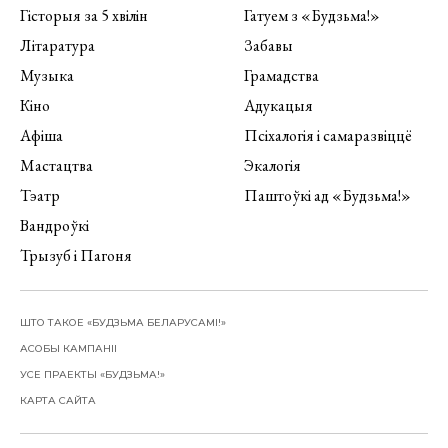
Гісторыя за 5 хвілін
Гатуем з «Будзьма!»
Літаратура
Забавы
Музыка
Грамадства
Кіно
Адукацыя
Афіша
Псіхалогія і самаразвіццё
Мастацтва
Экалогія
Тэатр
Паштоўкі ад «Будзьма!»
Вандроўкі
Трызуб і Пагоня
ШТО ТАКОЕ «БУДЗЬМА БЕЛАРУСАМІ!»
АСОБЫ КАМПАНІІ
УСЕ ПРАЕКТЫ «БУДЗЬМА!»
КАРТА САЙТА