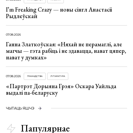
I’m Freaking Crazy — новы сінгл Анастасіі
Рыдлеўскай
07.08.2026
Ганна Златкоўская: «Няхай не перамаглі, але
магчы — гэта рабіць і не здавацца, нават цяпер,
нават у думках»
07.08.2026
ГРАМАДСТВА
ЛІТАРАТУРА
«Партрэт Дорыяна Грэя» Оскара Уайльда
выдалі па-беларуску
ЧЫТАЦЬ ЯШЧЭ
Папулярнае