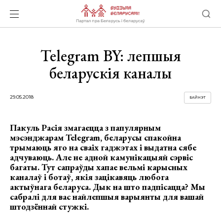
Telegram BY: лепшыя
беларускія каналы
29.05.2018
БАЙНЭТ
Пакуль Расія змагаецца з папулярным
мэсэнджарам Telegram, беларусы спакойна
трымаюць яго на сваіх гаджэтах і выдатна сябе
адчуваюць. Але не адной камунікацыяй сэрвіс
багаты. Тут сапраўды хапае вельмі карысных
каналаў і ботаў, якія зацікавяць любога
актыўнага беларуса. Дык на што падпісацца? Мы
сабралі для вас найлепшыя варыянты для вашай
штодзённай стужкі.