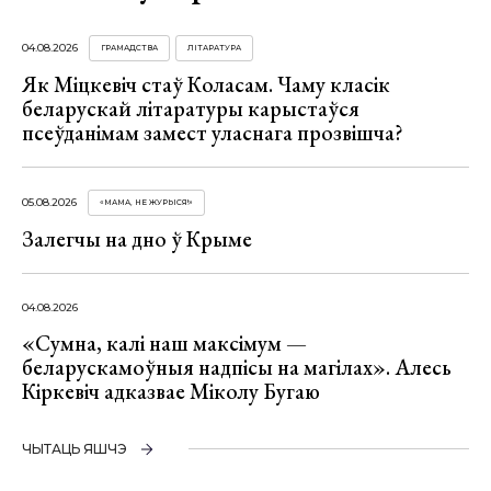
04.08.2026
ГРАМАДСТВА
ЛІТАРАТУРА
Як Міцкевіч стаў Коласам. Чаму класік
беларускай літаратуры карыстаўся
псеўданімам замест уласнага прозвішча?
05.08.2026
«МАМА, НЕ ЖУРЫСЯ!»
Залегчы на дно ў Крыме
04.08.2026
«Сумна, калі наш максімум —
беларускамоўныя надпісы на магілах». Алесь
Кіркевіч адказвае Міколу Бугаю
ЧЫТАЦЬ ЯШЧЭ