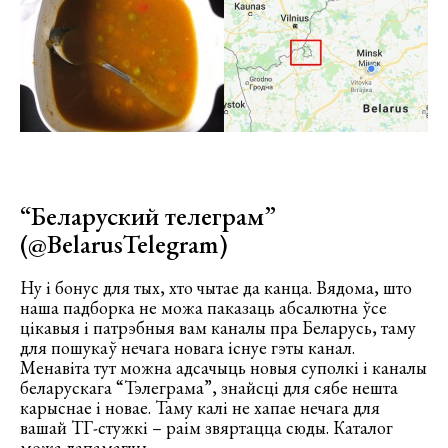
“Беларуский телеграм”
(
@BelarusTelegram
)
Ну і бонус для тых, хто чытае да канца. Вядома, што
наша падборка не можа паказаць абсалютна ўсе
цікавыя і патрэбныя вам каналы пра Беларусь, таму
для пошукаў нечага новага існуе гэты канал.
Менавіта тут можна адсачыць новыя суполкі і каналы
беларускага “Тэлеграма”, знайсці для сябе нешта
карыснае і новае. Таму калі не хапае нечага для
вашай ТГ-стужкі – раім звяртацца сюды. Каталог
можа дапамагчы.