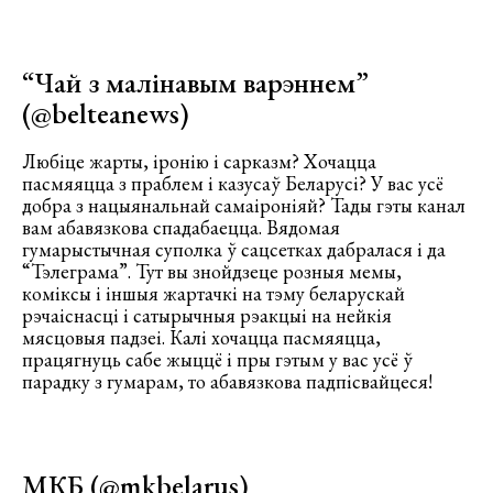
“Чай з малінавым варэннем”
(
@belteanews
)
Любіце жарты, іронію і сарказм? Хочацца
пасмяяцца з праблем і казусаў Беларусі? У вас усё
добра з нацыянальнай самаіроніяй? Тады гэты канал
вам абавязкова спадабаецца. Вядомая
гумарыстычная суполка ў сацсетках дабралася і да
“Тэлеграма”. Тут вы знойдзеце розныя мемы,
коміксы і іншыя жартачкі на тэму беларускай
рэчаіснасці і сатырычныя рэакцыі на нейкія
мясцовыя падзеі. Калі хочацца пасмяяцца,
працягнуць сабе жыццё і пры гэтым у вас усё ў
парадку з гумарам, то абавязкова падпісвайцеся!
МКБ (
@mkbelarus
)