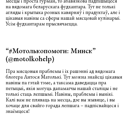
месцы і проста гурман, то абавязкова падпішыцеся
на вядомага беларускага фудхантара. Тут не толькі
агляды і крытыка розных кавярняў і прадуктаў, але і
цікавыя навіны са сферы нашай мясцовай кулінарыі.
Усім фудхантарам прысвячаецца.
“#Мотолькопомоги: Минск”
(
@motolkohelp
)
Пра мясцовыя праблемы і іх рашэнні ад вядомага
блогера Антося Матолькі. Тут можна знайсці цікавыя
навіны па гэтай тэме, а таксама даведацца пра
петыцыі, якія могуць дапамагчы нашай сталіцы і не
толькі стаць лепшымі. Навіны, праблемы і вынікі.
Калі вам не пляваць на месца, дзе вы жывяце, і вы
хочаце для свайго горада лепшага – падпісвайцеся і
знаёмцеся!