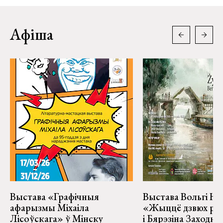
Афіша
Выстава «Графічныя
Выстава Вольгі На
афарызмы Міхаіла
«Жыццё дзвюх рэк
Лісоўскага» ў Мінску
і Бярэзіна Заходня