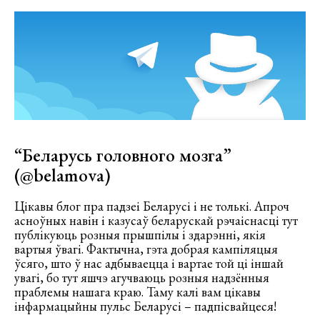
“Беларусь головного мозга”
(
@belamova
)
Цікавы блог пра падзеі Беларусі і не толькі. Апроч
асноўных навін і казусаў беларускай рэчаіснасці тут
публікуюць розныя прышпілы і здарэнні, якія
вартыя ўвагі. Фактычна, гэта добрая кампіляцыя
ўсяго, што ў нас адбываецца і вартае той ці іншай
увагі, бо тут яшчэ агучваюць розныя надзённыя
праблемы нашага краю. Таму калі вам цікавы
інфармацыйны пульс Беларусі – падпісвайцеся!