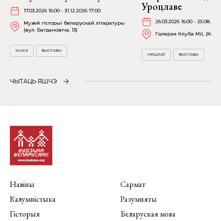
Уроцлаве
17.03.2026 16:00 - 31.12.2026 17:00
26.03.2026 16:00 - 25.08.202
Музей гісторыі беларускай літаратуры
(вул. Багдановіча, 13)
Галерэя Клуба MiL (Kościu
МІНСК
ВЫСТАВЫ
УРОЦЛАЎ
ВЫСТАВЫ
ЧЫТАЦЬ ЯШЧЭ
Навіны
Сармат
Калумністыка
Разумняты
Гісторыя
Беларуская мова