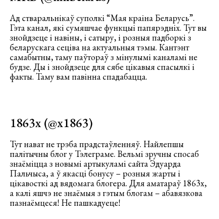
Ад стваральнікаў суполкі “Мая краіна Беларусь”.
Гэта канал, які сумяшчае функцыі папярэдніх. Тут вы
знойдзеце і навіны, і сатыру, і розныя падборкі з
беларускага сеціва на актуальныя тэмы. Кантэнт
самабытны, таму паўтораў з мінулымі каналамі не
будзе. Ды і знойдзеце для сябе цікавыя спасылкі і
факты. Таму вам павінна спадабацца.
1863x (
@x1863
)
Тут нават не трэба прадстаўленняў. Найлепшы
палітычны блог у Тэлеграме. Вельмі зручны спосаб
знаёміцца з новымі артыкуламі сайта Эдуарда
Пальчыса, а ў якасці бонусу – розныя жарты і
цікавосткі ад вядомага блогера. Для аматараў 1863х,
а калі яшчэ не знаёмыя з гэтым блогам – абавязкова
пазнаёмцеся! Не пашкадуеце!