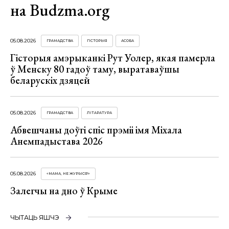
на Budzma.org
05.08.2026
ГРАМАДСТВА
ГІСТОРЫЯ
АСОБА
Гісторыя амэрыканкі Рут Уолер, якая памерла
ў Менску 80 гадоў таму, выратаваўшы
беларускіх дзяцей
05.08.2026
ГРАМАДСТВА
ЛІТАРАТУРА
Абвешчаны доўгі спіс прэміі імя Міхала
Анемпадыстава 2026
05.08.2026
«МАМА, НЕ ЖУРЫСЯ!»
Залегчы на дно ў Крыме
ЧЫТАЦЬ ЯШЧЭ