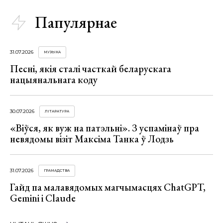
Папулярнае
31.07.2026
МУЗЫКА
Песні, якія сталі часткай беларускага
нацыянальнага коду
30.07.2026
ЛІТАРАТУРА
«Віўся, як вуж на патэльні». З успамінаў пра
невядомы візіт Максіма Танка ў Лодзь
31.07.2026
ГРАМАДСТВА
Гайд па малавядомых магчымасцях ChatGPT,
Gemini і Claude