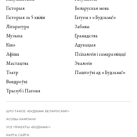
Гісторыя
Беларуская мова
Гісторыя за 5 хвілін
Гатуем з «Будзьма!»
Літаратура
Забавы
Музыка
Грамадства
Кіно
Адукацыя
Афіша
Псіхалогія і самаразвіццё
Мастацтва
Экалогія
Тэатр
Паштоўкі ад «Будзьма!»
Вандроўкі
Трызуб і Пагоня
ШТО ТАКОЕ «БУДЗЬМА БЕЛАРУСАМІ!»
АСОБЫ КАМПАНІІ
УСЕ ПРАЕКТЫ «БУДЗЬМА!»
КАРТА САЙТА