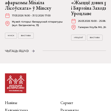
афарызмы Міхаіла
«Жыццё дзвюх рэк
Лісоўскага» ў Мінску
і Бярэзіна Заходня
Уроцлаве
17.03.2026 16:00 - 31.12.2026 17:00
26.03.2026 16:00 - 25.08.202
Музей гісторыі беларускай літаратуры
(вул. Багдановіча, 13)
Галерэя Клуба MiL (Kościu
МІНСК
ВЫСТАВЫ
УРОЦЛАЎ
ВЫСТАВЫ
ЧЫТАЦЬ ЯШЧЭ
Навіны
Сармат
Калумністыка
Разумняты