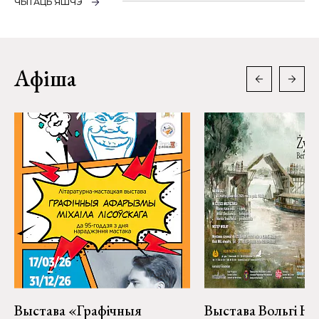
ЧЫТАЦЬ ЯШЧЭ
Афіша
Выстава «Графічныя
Выстава Вольгі На