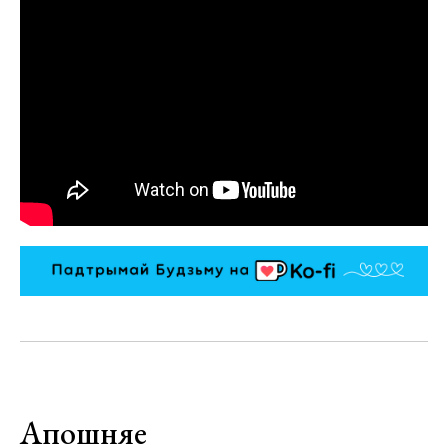
Апошняе