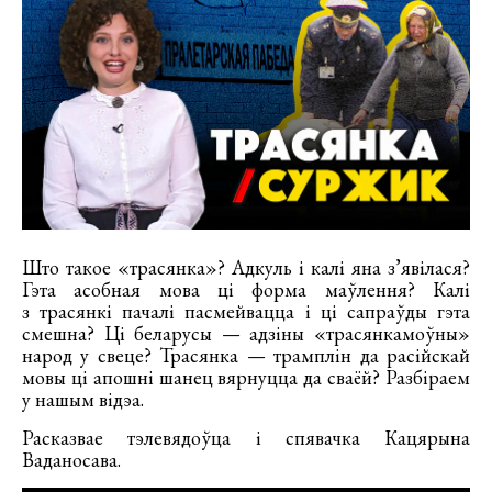
Што такое «трасянка»? Адкуль і калі яна з’явілася?
Гэта асобная мова ці форма маўлення? Калі
з трасянкі пачалі пасмейвацца і ці сапраўды гэта
смешна? Ці беларусы — адзіны «трасянкамоўны»
народ у свеце? Трасянка — трамплін да расійскай
мовы ці апошні шанец вярнуцца да сваёй? Разбіраем
у нашым відэа.
Расказвае тэлевядоўца і спявачка Кацярына
Ваданосава.