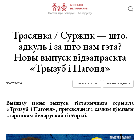
Трасянка / Суржик — што,
адкуль і за што нам гэта?
Новы выпуск відэапраекта
«Трызуб і Пагоня»
30.07.2024
ТРЫЗУБ І ПАГОНЯ
НАВІНЫ "БУДЗЬМА!"
Выйшаў новы выпуск гістарычнага серыяла
«Трызуб і Пагоня», прысвечанага самым цікавым
старонкам беларускай гісторыі.