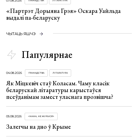
07.08.2026
ГРАМАДСТВА
ЛІТАРАТУРА
«Партрэт Дорыяна Грэя» Оскара Уайльда
выдалі па-беларуску
ЧЫТАЦЬ ЯШЧЭ
Папулярнае
04.08.2026
ГРАМАДСТВА
ЛІТАРАТУРА
Як Міцкевіч стаў Коласам. Чаму класік
беларускай літаратуры карыстаўся
псеўданімам замест уласнага прозвішча?
05.08.2026
«МАМА, НЕ ЖУРЫСЯ!»
Залегчы на дно ў Крыме