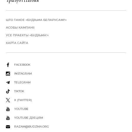
Трызуб і Пагоня
ШТО ТАКОЕ «БУДЗЬМА БЕЛАРУСАМІ!»
АСОБЫ КАМПАНІІ
УСЕ ПРАЕКТЫ «БУДЗЬМА!»
КАРТА САЙТА
FACEBOOK
INSTAGRAM
TELEGRAM
TIKTOK
X (TWITTER)
YOUTUBE
YOUTUBE ДЗЕЦЯМ
RAZAM@BUDZMA.ORG