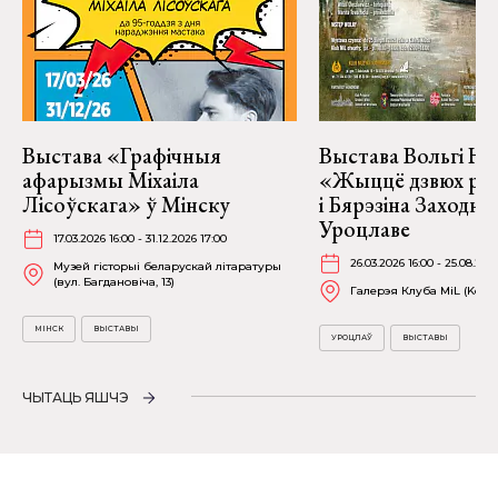
Выстава «Графічныя
Выстава Вольгі На
афарызмы Міхаіла
«Жыццё дзвюх рэк
Лісоўскага» ў Мінску
і Бярэзіна Заходня
Уроцлаве
17.03.2026 16:00 - 31.12.2026 17:00
26.03.2026 16:00 - 25.08.202
Музей гісторыі беларускай літаратуры
(вул. Багдановіча, 13)
Галерэя Клуба MiL (Kościu
МІНСК
ВЫСТАВЫ
УРОЦЛАЎ
ВЫСТАВЫ
ЧЫТАЦЬ ЯШЧЭ