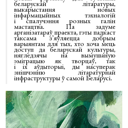
беларускай літаратуры,
выкарыстання новых
інфармацыйных тэхналогій
і спалучэння розных галін
мастацтва. Па задуме
арганізатараў праекта, гэты падкаст
таксама з’яўляецца добрым
варыянтам для тых, хто хоча мець
доступ да беларускай культуры,
нягледзячы на вымушаную
эміграцыю як творцаў, так
і іх аўдыторыі, ды насуперак
знішчэнню літаратурнай
інфраструктуры ў самой Беларусі.