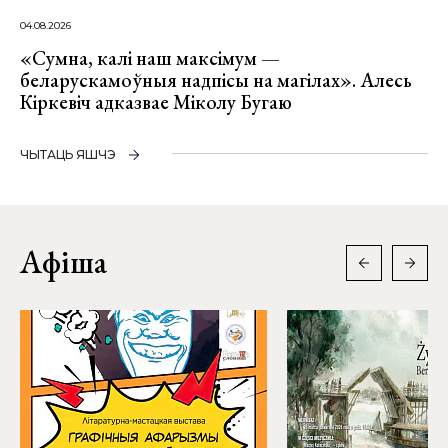
04.08.2026
«Сумна, калі наш максімум —
беларускамоўныя надпісы на магілах». Алесь
Кіркевіч адказвае Міколу Бугаю
ЧЫТАЦЬ ЯШЧЭ
Афіша