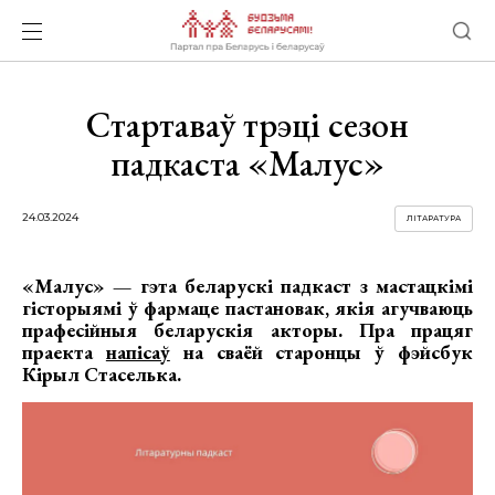
Стартаваў трэці сезон
падкаста «Малус»
24.03.2024
ЛІТАРАТУРА
«Малус» — гэта беларускі падкаст з мастацкімі
гісторыямі ў фармаце пастановак, якія агучваюць
прафесійныя беларускія акторы.
Пра працяг
праекта
напісаў
на сваёй старонцы ў фэйсбук
Кірыл Стаселька.