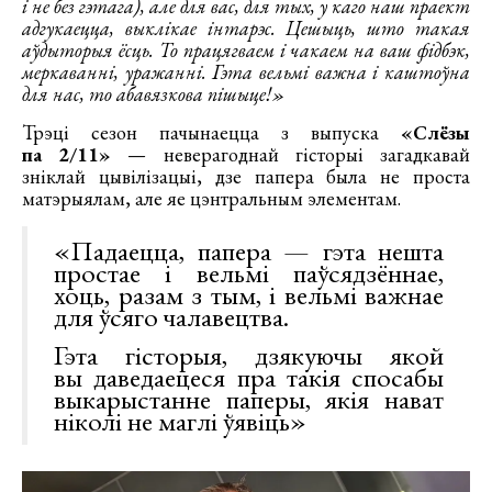
і не без гэтага), але для вас, для тых, у каго наш праект
адгукаецца, выклікае інтарэс. Цешыць, што такая
аўдыторыя ёсць. То працягваем і чакаем на ваш фідбэк,
меркаванні, уражанні. Гэта вельмі важна і каштоўна
для нас, то абавязкова пішыце!»
Трэці сезон пачынаецца з выпуска
«Слёзы
па 2/11»
— неверагоднай гісторыі загадкавай
зніклай цывілізацыі, дзе папера была не проста
матэрыялам, але яе цэнтральным элементам.
«Падаецца, папера — гэта нешта
простае і вельмі паўсядзённае,
хоць, разам з тым, і вельмі важнае
для ўсяго чалавецтва.
Гэта гісторыя, дзякуючы якой
вы даведаецеся пра такія спосабы
выкарыстанне паперы, якія нават
ніколі не маглі ўявіць»