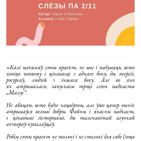
«Калі пачынаў гэты праект, не мог і падумаць, што
хопіць попыту і цікавасці з аднаго боку, ды энергіі,
рэсурсаў, людзей з іншага боку. Але во яно
як атрымалася, запускаем трэці сезон падкаста
„Малус“.
Не абяцаю, што будзе чацвёрты, але ўжо цяпер вынік
атрымаўся вельмі добры. Файны і якасны падкаст,
з цікавымі гісторыямі, ды таленавітай агучкай
актораў-купалаўцаў.
Робім гэты праект не толькі і не столькі для сябе (хоць