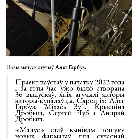
Новы выпуск агучыў
Алег Гарбуз.
⠀
Праект паўстаў у пачатку 2022 года
і за гэты час ужо было створана
36 выпускаў, якія агучылі акторы
акторы-купалаўцы. Сярод іх: Алег
Гарбуз, Міхась Зуй, Крысціна
Дробыш, Сяргей Чуб і Андрэй
Дробыш.
«Малус» стаў вынікам пошуку
новых фарматаў для сучаснай