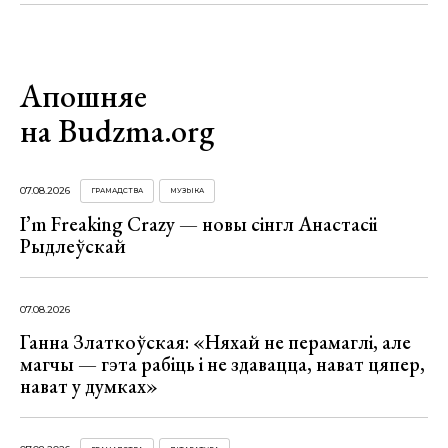
Апошняе
на Budzma.org
07.08.2026
ГРАМАДСТВА
МУЗЫКА
I’m Freaking Crazy — новы сінгл Анастасіі
Рыдлеўскай
07.08.2026
Ганна Златкоўская: «Няхай не перамаглі, але
магчы — гэта рабіць і не здавацца, нават цяпер,
нават у думках»