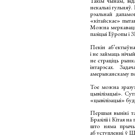
Такім чынам, від
некалькі гульняў.
рэальнай дапамо
«кітайскае» пытан
Можна меркаваць,
пазіцыі Еўропы і 
Пекін аб’ектыўна
і не займаць нічы
не страціць рынка
інтарэсах. Зад
амерыканскаму пол
Тое можна зразум
цывілізацыі». Су
«цывілізацыі» бу
Першыя вынікі та
Бразіліі і Кітая н
што няма прычы
аб уступленні ў 