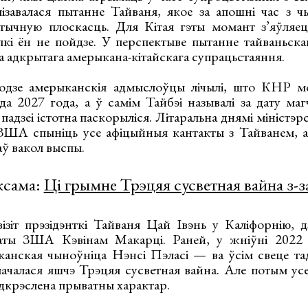
лізавалася пытанне Тайваня, якое за апошні час з чы
тычную плоскасць. Для Кітая гэты момант з’яўля
тупкі ён не пойдзе. У перспектыве пытанне тайваньс
а адкрытага амерыкана-кітайскага супрацьстаяння.
годзе амерыканскія адмыслоўцы лічылі, што КНР м
 да 2027 года, а ў самім Тайбэі называлі за дату ма
 падзеі істотна паскорыліся. Літаральна днямі міністэр
 ЗША спыніць усе афіцыйныя кантакты з Тайванем, а
ў вакол выспы.
ксама:
Ці грымне Трэцяя сусветная вайна з-з
зіт прэзідэнткі Тайваня Цай Івэнь у Каліфорнію, д
аты ЗША Кэвінам Макарці. Раней, у жніўні 2022 
анская чыноўніца Нэнсі Пэласі — ва ўсім свеце та
пачалася яшчэ Трэцяя сусветная вайна. Але потым усе
падкрэслена прыватны характар.