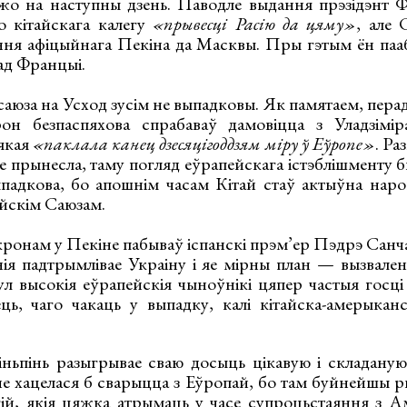
ужо на наступны дзень. Паводле выдання прэзідэнт 
о кітайскага калегу
«прывесці Расію да цяму»
, але 
ння афіцыйнага Пекіна да Масквы. Пры гэтым ён па
ад Францыі.
саюза на Усход зусім не выпадковы. Як памятаем, пера
он безпаспяхова спрабаваў дамовіцца з Уладзім
 якая
«паклала канец дзесяцігоддзям міру ў Еўропе»
. Ра
 прынесла, таму погляд еўрапейскага істэблішменту б
выпадкова, бо апошнім часам Кітай стаў актыўна нар
ейскім Саюзам.
онам у Пекіне пабываў іспанскі прэм’ер Пэдрэ Санчас
анія падтрымлівае Украіну і яе мірны план — вызвале
 высокія еўрапейскія чыноўнікі цяпер частыя госці ў
ць, чаго чакаць у выпадку, калі кітайска-амерыканс
ньпінь разыгрывае сваю досыць цікавую і складаную
не хацелася б сварыцца з Еўропай, бо там буйнейшы р
огій, якія цяжка атрымаць у часе супроцьстаяння з А