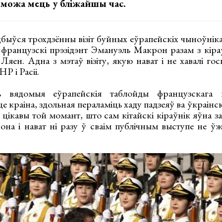
 можа мець у бліжайшы час.
дбыўся трохдзённы візіт буйных еўрапейскіх чыноўнік
французскі прэзідэнт Эмануэль Макрон разам з кіраў
яен. Адна з мэтаў візіту, якую нават і не хавалі гос
Р і Расіі.
 вядомыя еўрапейскія таблойды французскага пр
еце краіна, здольная пераламіць хаду падзеяў ва ўкраін
е цікавы той момант, што сам кітайскі кіраўнік яўна 
она і нават ні разу ў сваім публічным выступе не ў