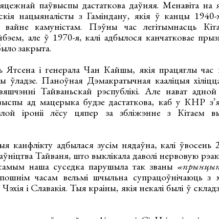
яцежнай паўвыспы дастаткова даўняя. Менавіта на 
скія нацыяналісты з Гаміндану, якія ў канцы 1940-
 вайне камуністам. Пэўны час легітымнасць Кіта
йбэем, але ў 1970-я, калі адбылося канчатковае прыз
ыло закрыта.
Ятсена і генерала Чан Кайшы, якія працяглы час к
ы ўладзе. Паноўная Дэмакратычная кааліцыя хіліцц
вяшчэнні Тайваньскай рэспублікі. Але нават адной
выспы ад мацерыка будзе дастаткова, каб у КНР з’я
лой іроніі лёсу цяпер за збліжэнне з Кітаем в
ыя канфлікту адбылася зусім нядаўна, калі ўвосень 2
аўніцтва Тайваня, што выклікала даволі нервовую рэа
самым наша суседка парушыла так званы
«прынцып
пошнім часам вельмі шчыльна супрацоўнічаюць з
Чэхія і Славакія. Тыя краіны, якія некалі былі ў склад