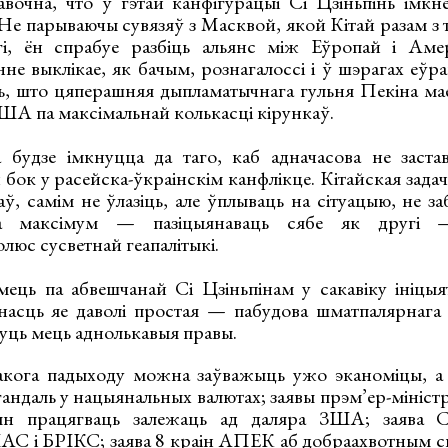
авочна, что ў гэтай канфігурацыі Сі Цзіньпінь імкн
 Не парываючы сувязяў з Масквой, якой Кітай разам з т
гі, ён спрабуе разбіць альянс між Еўропай і А
не выклікае, як бачым, рознагалоссі і ў шэрагах еўра
 што цяперашняя дыпламатычнага гульня Пекіна мае
ЗША па максімальнай колькасці кірункаў.
 будзе імкнуцца да таго, каб адначасова не заста
й бок у расейска-ўкраінскім канфлікце. Кітайская зада
ў, самім не ўлазіць, але ўплываць на сітуацыю, не за
ача максімум — пазіцыянаваць сябе як другі 
юс сусветнай геапалітыкі.
ець па абвешчанай Сі Цзіньпінам у сакавіку ініцы
тнасць яе даволі простая — пабудова шматпалярнага 
дуць мець аднолькавыя правы.
кога падыходу можна заўважыць ужо эканоміцы, а м
а гандаль у нацыянальных валютах; заявы прэм’ер-мініст
н працягваць залежаць ад даляра ЗША; заява Са
ШАС і БРІКС; заява 8 краін АПЕК аб добраахвотным с