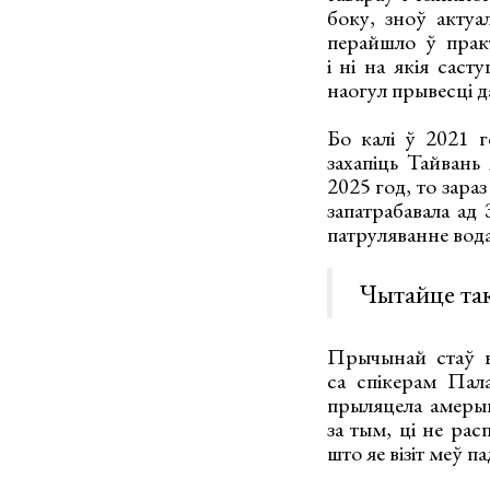
боку, зноў актуа
перайшло ў прак
і ні на якія сас
наогул прывесці д
Бо калі ў 2021 
захапіць Тайвань
2025 год, то зараз
запатрабавала ад
патруляванне вода
Чытайце та
Прычынай стаў ві
са спікерам Пал
прыляцела амерык
за тым, ці не рас
што яе візіт меў 