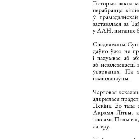
Гісторыя вакол м
перабрацца кітай
ў грамадзянскай
заставалася за Та
у ААН, пытанне б
Спадкаемцы Сунь 
даўно ўжо не пр
і падумвае аб аб
аб незалежнасці 
ўварвання. Па з
гамінданаўцы...
Чарговая эскалац
адкрылася прадст
Пекіна. Бо тым 
Акрамя Літвы, а
таксама Польшча, 
лагеру.