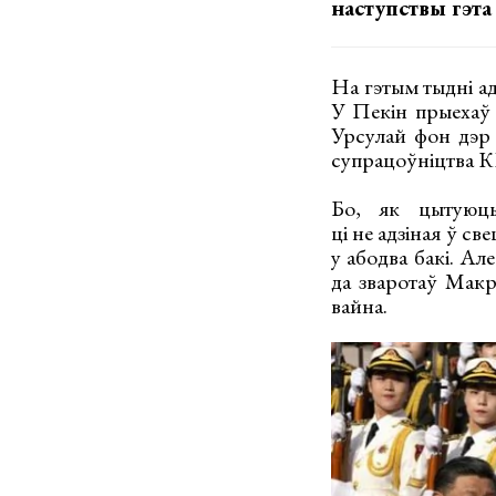
наступствы гэта
На гэтым тыдні а
У Пекін прыехаў 
Урсулай фон дэр Л
супрацоўніцтва КН
Бо, як цытуюць
ці не адзіная ў св
у абодва бакі. Ал
да зваротаў Макр
вайна.