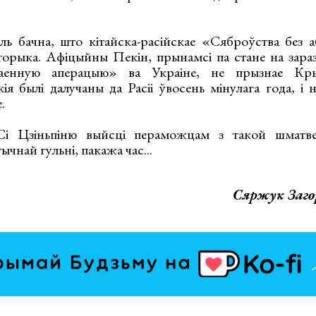
ль бачна, што кітайска-расійскае «Сяброўства без
орыка. Афіцыйны Пекін, прынамсі па стане на зараз
аенную аперацыю» ва Украіне, не прызнае Кр
кія былі далучаны да Расіі ўвосень мінулага года, і 
.
і Цзіньпіню выйсці пераможцам з такой шматвек
ычнай гульні, пакажа час...
Сяржук Заго