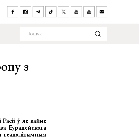
опу з
Расіі ў яе вайне
ва Еўрапейскага
я геапалітычныя