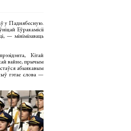
аў у Паднябесную.
ніцай Еўракамісіі
ці, — мінімізаваць
эзідэнта, Кітай
скай вайне, прычым
застаўся абыякавым
жыў гэтае слова —