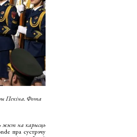
тры Пекіна. Фота
ь жэст на карысць
de пра сустрэчу