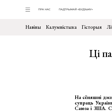
ПРА НАС
ПАДТРЫМАЙ «БУДЗЬМУ»
Навіны
Калумністыка
Гісторыя
Лі
Ці п
На сёняшні дзен
супраць Украіны
Саюза і ЗША. С