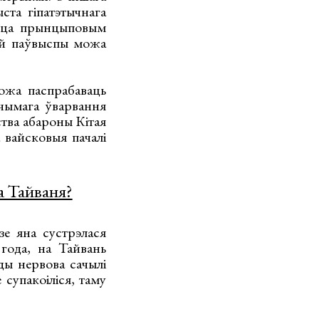
ста гіпатэтычнага
ецца прынцыповым
кай паўвыспы можа
ожа паспрабаваць
гчымага ўварвання
ства абароны Кітая
 вайсковыя пачалі
а Тайваня?
зе яна сустрэлася
года, на Тайвань
ды нервова сачылі
 супакоіліся, таму