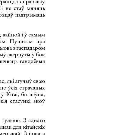
Францыі спрабаваў
Сі не стаў мяняць
абяцаў падтрымаць
д вайной і ў самым
ірам Пуціным пра
змова з гаспадаром
ыў звернуты ў бок
ошчваць гандлёвыя
, які агучыў сваю
нне ўсіх страчаных
 Кітаі, бо пэўна,
кія стасункі зноў
 гульню. З аднаго
ынак для кітайскіх
мерыкай. З іншага