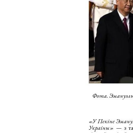
Фота. Эмануэль 
«У Пекіне Эмануэ
Украіны»
— з та