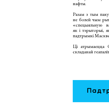
нафты.
Разам з тым паку
не болей чым рыт
«спецыяльную в
як і тэрыторыі, я
падтрымкі Маскве
Ці атрымаецца С
складанай геапаліт