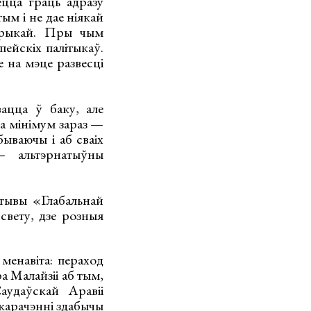
ецца граць адразу
ым і не дае ніякай
мерыкай. Пры чым
пейскіх палітыкаў.
 на мэце развесці
вацца ў баку, але
ча мінімум зараз —
бываючы і аб сваіх
— альтэрнатыўны
ятывы «Глабальнай
свету, дзе розныя
енавіта: пераход
ра Малайзіі аб тым,
удаўскай Аравіі
карачэнні здабычы