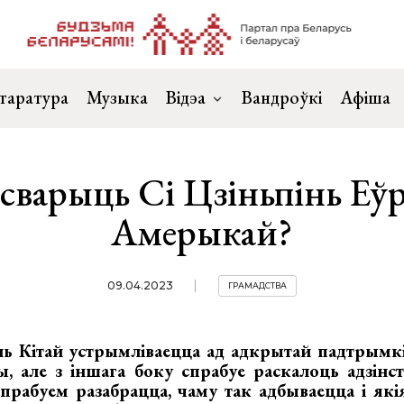
таратура
Музыка
Відэа
Вандроўкі
Афіша
асварыць Сі Цзіньпінь Еўр
Амерыкай?
09.04.2023
ГРАМАДСТВА
ь Кітай устрымліваецца ад адкрытай падтрымкі 
, але з іншага боку спрабуе раскалоць адзінст
прабуем разабрацца, чаму так адбываецца і які