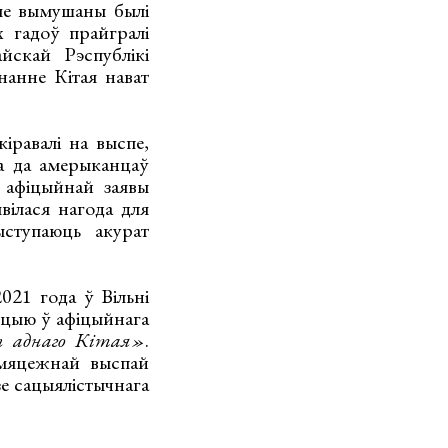
яе вымушаны былі
х гадоў прайгралі
йскай Рэспублікі
нанне Кітая нават
іравалі на выспе,
а да амерыканцаў
 афіцыйнай заявы
вілася нагода для
ыступаюць акурат
021 года ў Вільні
кцыю ў афіцыйнага
 аднаго Кітая»
.
 мяцежнай выспай
зе сацыялістычнага