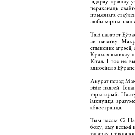
лідараў краінаў 
пераканаць свайг
прыязнага стаўле
любы мірны план 
Такі паварот Еўра
яе пачатку Макр
спыненне агрэсіі,
Крамля вынікаў не
Кітая. І тое не 
адносіны з Еўрап
Акурат перад Макр
візію падзей. Ісп
тэрыторый. Наогул
імкнуцца зразуме
абвострацца.
Тым часам Сі Цзі
боку, яму вельмі 
тавараў і тэхнал