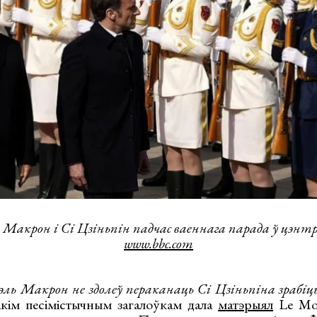
Макрон і Сі Цзіньпін падчас ваеннага парада ў цэн
www.bbc.com
ль Макрон не здолеў пераканаць Сі Цзіньпіна зрабіц
кім песімістычным загалоўкам дала
матэрыял
Le Mon