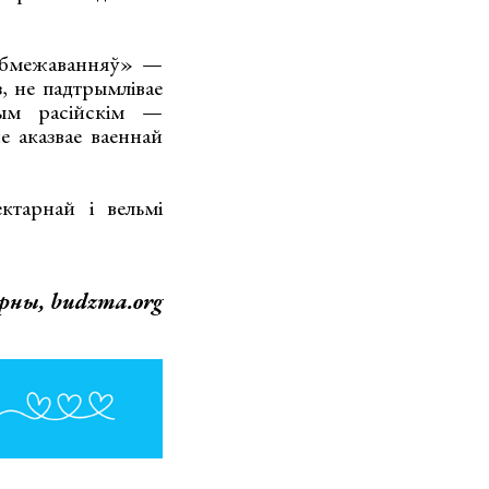
 абмежаванняў» —
, не падтрымлівае
ым расійскім —
не аказвае ваеннай
тарнай і вельмі
рны, budzma.org