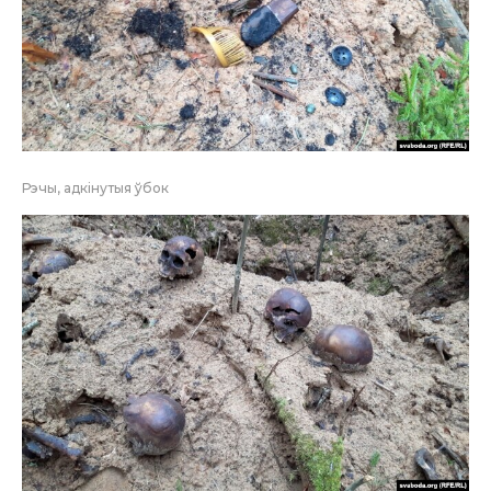
Рэчы, адкінутыя ўбок