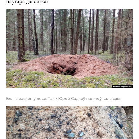
паўтара дзясятка:
Вялікі раскоп у лесе. Такіх Юрый Садкоў налічыў каля сямі