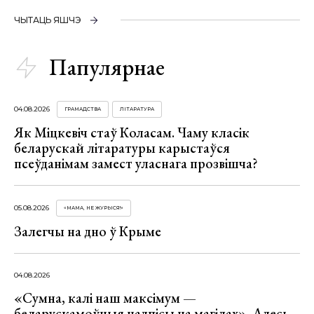
ЧЫТАЦЬ ЯШЧЭ
Папулярнае
04.08.2026
ГРАМАДСТВА
ЛІТАРАТУРА
Як Міцкевіч стаў Коласам. Чаму класік
беларускай літаратуры карыстаўся
псеўданімам замест уласнага прозвішча?
05.08.2026
«МАМА, НЕ ЖУРЫСЯ!»
Залегчы на дно ў Крыме
04.08.2026
«Сумна, калі наш максімум —
беларускамоўныя надпісы на магілах». Алесь