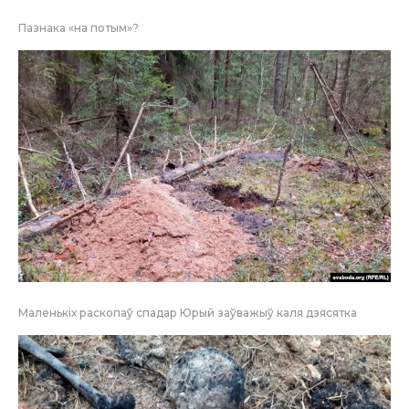
Пазнака «на потым»?
Маленькіх раскопаў спадар Юрый заўважыў каля дзясятка