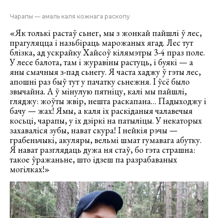
Чарапы — амаль каля кожнага раскопу
«Як толькі растаў сьнег, мы з жонкай пайшлі ў лес,
прагуляцца і назьбіраць марожаных ягад. Лес тут
блізка, ад ускрайку Хайсоў кілямэтры 3-4 праз поле.
У лесе балота, там і журавіны растуць, і буякі — а
яны смачныя з-пад сьнегу. Я часта хаджу ў гэты лес,
апошні раз быў тут у пачатку сьнежня. І ўсё было
звычайна. А ў мінулую пятніцу, калі мы пайшлі,
гляджу: жоўты жвір, нешта раскапана… Падыходжу і
бачу — жах! Ямы, а каля іх раскіданыя чалавечыя
косьці, чарапы, у іх дзіркі на патыліцы. У некаторых
захаваліся зубы, нават скура! І нейкія рэчы —
грабеньчыкі, акуляры, вельмі шмат гумавага абутку.
Я нават разглядаць дужа ня стаў, бо гэта страшна:
такое ўражаньне, што ідзеш па разрабаваных
могілках!»