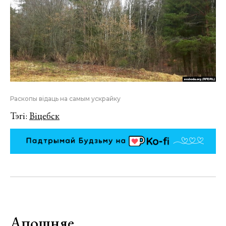
Раскопы відаць на самым ускрайку
Тэгі:
Віцебск
Апошняе