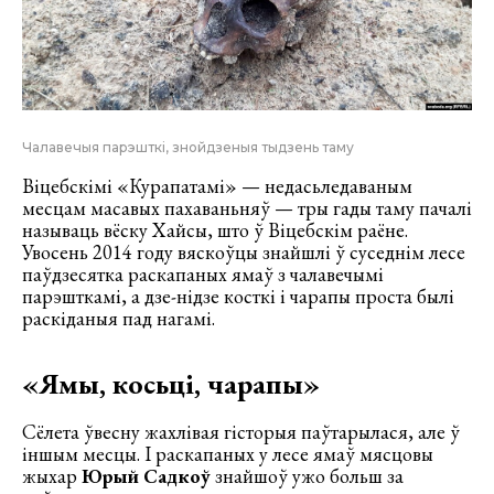
Чалавечыя парэшткі, знойдзеныя тыдзень таму
Віцебскімі «Курапатамі» — недасьледаваным
месцам масавых пахаваньняў — тры гады таму пачалі
называць вёску Хайсы, што ў Віцебскім раёне.
Увосень 2014 году вяскоўцы знайшлі ў суседнім лесе
паўдзесятка раскапаных ямаў з чалавечымі
парэшткамі, а дзе-нідзе косткі і чарапы проста былі
раскіданыя пад нагамі.
«Ямы, косьці, чарапы»
Сёлета ўвесну жахлівая гісторыя паўтарылася, але ў
іншым месцы. І раскапаных у лесе ямаў мясцовы
жыхар
Юрый Садкоў
знайшоў ужо больш за