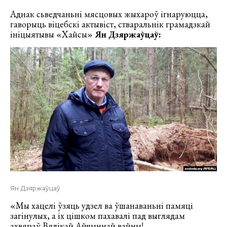
Аднак сьведчаньні мясцовых жыхароў ігнаруюцца,
гаворыць віцебскі актывіст, стваральнік грамадзкай
ініцыятывы «Хайсы»
Ян Дзяржаўцаў:
Ян Дзяржаўцаў
«Мы хацелі ўзяць удзел ва ўшанаваньні памяці
загінулых, а іх цішком пахавалі пад выглядам
ахвяраў Вялікай Айчыннай вайны!