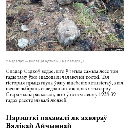
У чарапах — кулявыя адтуліны на патыліцы
Спадар Садкоў ведае, што ў гэтым самым лесе тры
гады таму ўжо
знаходзілі чалавечыя косткі.
Тая
гісторыя прыцягнула ўвагу віцебскіх актывістаў, якія
пачалі зьбіраць сьведчаньні мясцовых жыхароў.
Старажылы расказалі, што ў гэтым лесе ў 1938-39
гадах расстрэльвалі людзей.
Парэшткі пахавалі як ахвяраў
Вялікай Айчыннай