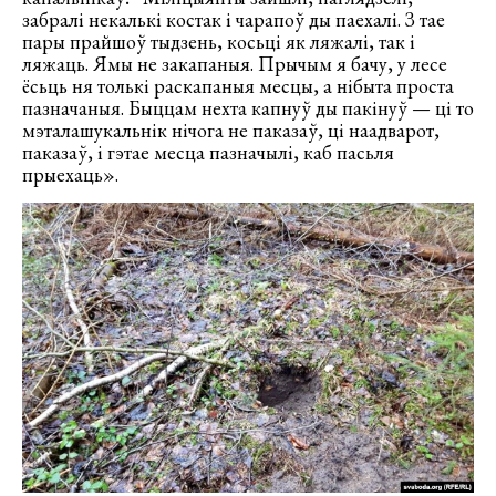
забралі некалькі костак і чарапоў ды паехалі. З тае
пары прайшоў тыдзень, косьці як ляжалі, так і
ляжаць. Ямы не закапаныя. Прычым я бачу, у лесе
ёсьць ня толькі раскапаныя месцы, а нібыта проста
пазначаныя. Быццам нехта капнуў ды пакінуў — ці то
мэталашукальнік нічога не паказаў, ці наадварот,
паказаў, і гэтае месца пазначылі, каб пасьля
прыехаць».