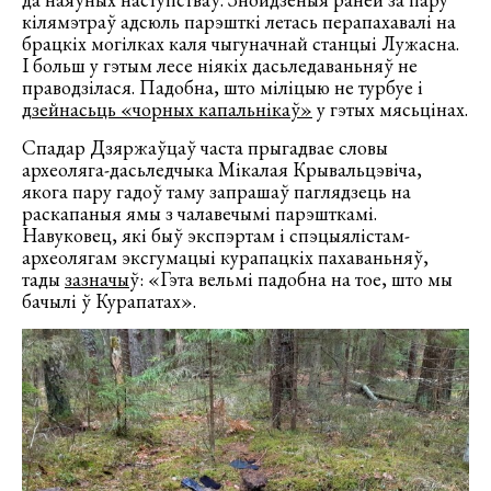
кілямэтраў адсюль парэшткі летась перапахавалі на
брацкіх могілках каля чыгуначнай станцыі Лужасна.
І больш у гэтым лесе ніякіх дасьледаваньняў не
праводзілася. Падобна, што міліцыю не турбуе і
дзейнасьць «чорных капальнікаў»
у гэтых мясьцінах.
Спадар Дзяржаўцаў часта прыгадвае словы
археоляга-дасьледчыка Мікалая Крывальцэвіча,
якога пару гадоў таму запрашаў паглядзець на
раскапаныя ямы з чалавечымі парэшткамі.
Навуковец, які быў экспэртам і спэцыялістам-
археолягам эксгумацыі курапацкіх пахаваньняў,
тады
зазначы
ў: «Гэта вельмі падобна на тое, што мы
бачылі ў Курапатах».