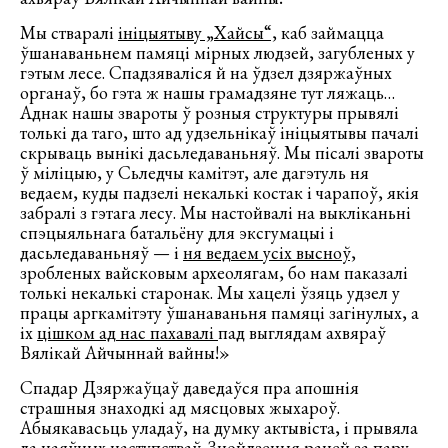
Мы стваралі
ініцыятыву „Хайсы“,
каб займацца
ўшанаваньнем памяці мірных людзей, загубленых у
гэтым лесе. Спадзяваліся й на ўдзел дзяржаўных
органаў, бо гэта ж нашы грамадзяне тут ляжаць…
Аднак нашы звароты ў розныя структуры прывялі
толькі да таго, што ад удзельнікаў ініцыятывы пачалі
скрываць вынікі дасьледаваньняў. Мы пісалі звароты
ў міліцыю, у Сьледчы камітэт, але дагэтуль ня
ведаем, куды падзелі некалькі костак і чарапоў, якія
забралі з гэтага лесу. Мы настойвалі на выкліканьні
спэцыяльнага батальёну для эксгумацыі і
дасьледаваньняў — і
ня ведаем усіх высноў,
зробленых вайсковым археолягам, бо нам паказалі
толькі некалькі старонак. Мы хацелі ўзяць удзел у
працы аргкамітэту ўшанаваньня памяці загінулых, а
іх
цішком ад нас пахавалі
пад выглядам ахвяраў
Вялікай Айчыннай вайны!»
Спадар Дзяржаўцаў даведаўся пра апошнія
страшныя знаходкі ад мясцовых жыхароў.
Абыякавасьць уладаў, на думку актывіста, і прывяла
да наяўных наступстваў. Знойдзеныя раней за пару