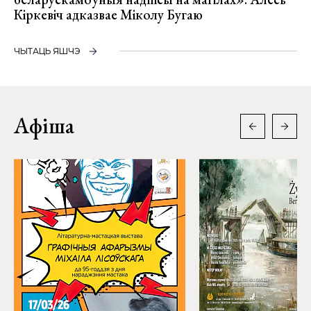
Кіркевіч адказвае Міколу Бугаю
ЧЫТАЦЬ ЯШЧЭ
Афіша