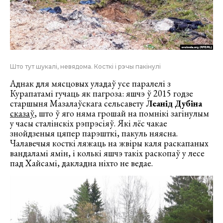
Што тут шукалі, невядома. Косткі і рэчы пакінулі
Аднак для мясцовых уладаў усе паралелі з
Курапатамі гучаць як пагроза: яшчэ ў 2015 годзе
старшыня Мазалаўскага сельсавету
Леанід Дубіна
сказаў
, што ў яго няма грошай на помнікі загінулым
у часы cталінскіх рэпрэсіяў. Які лёс чакае
знойдзеныя цяпер парэшткі, пакуль няясна.
Чалавечыя косткі ляжаць на жвіры каля раскапаных
вандаламі ямін, і колькі яшчэ такіх раскопаў у лесе
пад Хайсамі, дакладна ніхто не ведае.