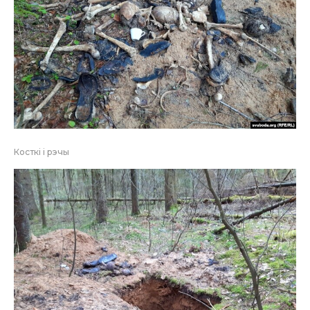
Косткі і рэчы