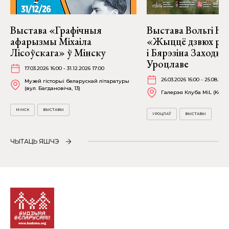
Выстава «Графічныя
Выстава Вольгі На
афарызмы Міхаіла
«Жыццё дзвюх рэк
Лісоўскага» ў Мінску
і Бярэзіна Заходня
Уроцлаве
17.03.2026 16:00 - 31.12.2026 17:00
26.03.2026 16:00 - 25.08.202
Музей гісторыі беларускай літаратуры
(вул. Багдановіча, 13)
Галерэя Клуба MiL (Kościu
МІНСК
ВЫСТАВЫ
УРОЦЛАЎ
ВЫСТАВЫ
ЧЫТАЦЬ ЯШЧЭ