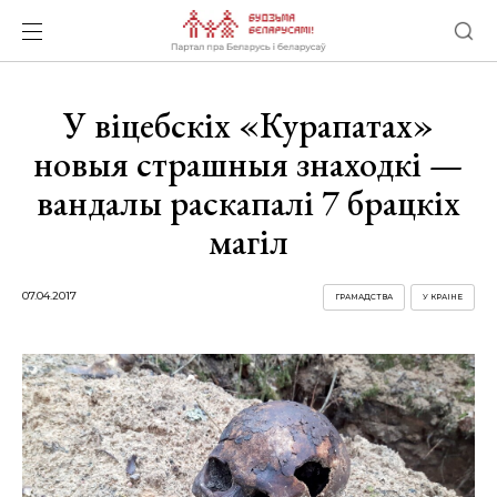
У віцебскіх «Курапатах»
новыя страшныя знаходкі —
вандалы раскапалі 7 брацкіх
магіл
07.04.2017
ГРАМАДСТВА
У КРАІНЕ