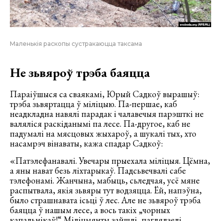
Маленькія раскопы сустракаюцца таксама
Не зьвяроў трэба баяцца
Параіўшыся са сваякамі, Юрый Садкоў вырашыў:
трэба зьвяртацца ў міліцыю. Па-першае, каб
неадкладна навялі парадак і чалавечыя парэшткі не
валяліся раскіданымі па лесе. Па-другое, каб не
падумалі на мясцовых жыхароў, а шукалі тых, хто
насамрэч вінаваты, кажа спадар Садкоў:
«Патэлефанавалі. Увечары прыехала міліцыя. Цёмна,
а яны нават безь ліхтарыкаў. Падсьвечвалі сабе
тэлефонамі. Жанчына, мабыць, сьледчая, усё мяне
распытвала, якія зьвяры тут водзяцца. Ёй, напэўна,
было страшнавата ісьці ў лес. Але не зьвяроў трэба
баяцца ў нашым лесе, а вось такіх „чорных
капальнікаў!“ Міліцыянты зайшлі, паглядзелі,