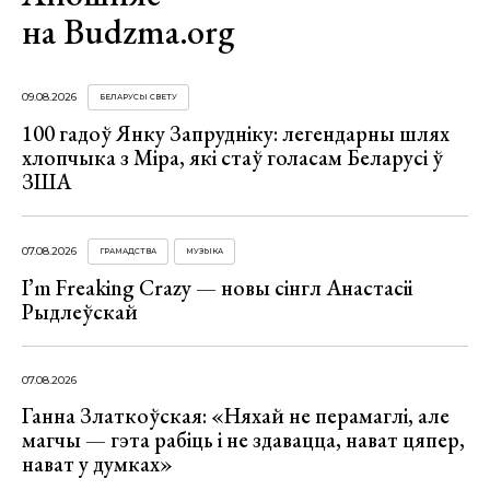
на Budzma.org
09.08.2026
БЕЛАРУСЫ СВЕТУ
100 гадоў Янку Запрудніку: легендарны шлях
хлопчыка з Міра, які стаў голасам Беларусі ў
ЗША
07.08.2026
ГРАМАДСТВА
МУЗЫКА
I’m Freaking Crazy — новы сінгл Анастасіі
Рыдлеўскай
07.08.2026
Ганна Златкоўская: «Няхай не перамаглі, але
магчы — гэта рабіць і не здавацца, нават цяпер,
нават у думках»