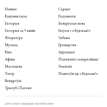
Навіны
Сармат
Калумністыка
Разумняты
Гісторыя
Беларуская мова
Гісторыя за 5 хвілін
Гатуем з «Будзьма!»
Літаратура
Забавы
Музыка
Грамадства
Кіно
Адукацыя
Афіша
Псіхалогія і самаразвіццё
Мастацтва
Экалогія
Тэатр
Паштоўкі ад «Будзьма!»
Вандроўкі
Трызуб і Пагоня
ШТО ТАКОЕ «БУДЗЬМА БЕЛАРУСАМІ!»