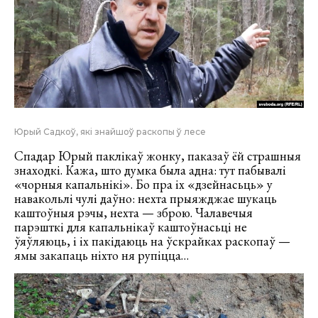
Юрый Садкоў, які знайшоў раскопы ў лесе
Спадар Юрый паклікаў жонку, паказаў ёй страшныя
знаходкі. Кажа, што думка была адна: тут пабывалі
«чорныя капальнікі». Бо пра іх «дзейнасьць» у
навакольлі чулі даўно: нехта прыяжджае шукаць
каштоўныя рэчы, нехта — зброю. Чалавечыя
парэшткі для капальнікаў каштоўнасьці не
ўяўляюць, і іх пакідаюць на ўскрайках раскопаў —
ямы закапаць ніхто ня рупіцца…