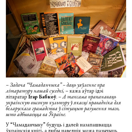
–
Задача “Чамаданчыка” – даць уяўленне пра
літаратуру нашай суседкі,
– кажа аўтар ідэі
літаратар
Ігар Бабкоў
. –
А таксама прапанаваць
украінскую высокую культуру ў якасці правадніка для
беларускага грамадства ў сітуацыю разумення таго,
што адбываецца ва Ўкраіне
.
У “Чамаданчыку” будуць і далей назапашвацца
ўкраінскія кнігі, а любы наведнік можа пазычыць