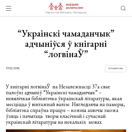
“Украінскі чамаданчык”
адчыніўся ў кнігарні
“логвінаЎ”
17.02.2016
ЛІТАРАТУРА
У кнігарні логвінаЎ на Незалежнасці 37а свае
палоўкі адчыніў “Украінскі чамаданчык” –
невялічкая бібліятэчка ўкраінскай літаратуры, якая
месціцца ў вінтажнай валізе. Нягледзячы на памеры,
бібліятэка спраўна працуе – кожны ахвочы зможа
ўзяць і пачытаць творы класічнай і сучаснай
украінскай літаратуры на некалькіх мовах.