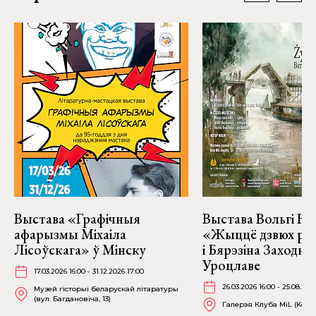
Выстава «Графічныя
Выстава Вольгі На
афарызмы Міхаіла
«Жыццё дзвюх рэк
Лісоўскага» ў Мінску
і Бярэзіна Заходня
Уроцлаве
17.03.2026 16:00 - 31.12.2026 17:00
26.03.2026 16:00 - 25.08.202
Музей гісторыі беларускай літаратуры
(вул. Багдановіча, 13)
Галерэя Клуба MiL (Kościu