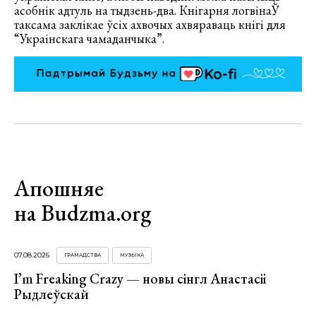
асобнік адтуль на тыдзень-два. Кнігарня логвінаЎ
таксама заклікае ўсіх ахвочых ахвяраваць кнігі для
“Украінскага чамаданчыка”.
Апошняе
на Budzma.org
07.08.2026
ГРАМАДСТВА
МУЗЫКА
I’m Freaking Crazy — новы сінгл Анастасіі
Рыдлеўскай