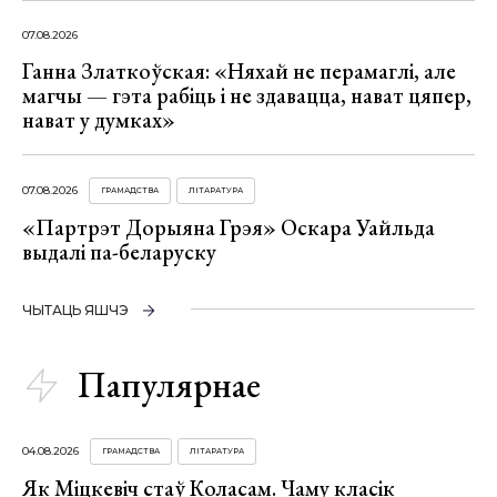
07.08.2026
Ганна Златкоўская: «Няхай не перамаглі, але
магчы — гэта рабіць і не здавацца, нават цяпер,
нават у думках»
07.08.2026
ГРАМАДСТВА
ЛІТАРАТУРА
«Партрэт Дорыяна Грэя» Оскара Уайльда
выдалі па-беларуску
ЧЫТАЦЬ ЯШЧЭ
Папулярнае
04.08.2026
ГРАМАДСТВА
ЛІТАРАТУРА
Як Міцкевіч стаў Коласам. Чаму класік