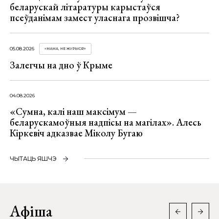
беларускай літаратуры карыстаўся
псеўданімам замест уласнага прозвішча?
05.08.2026
«МАМА, НЕ ЖУРЫСЯ!»
Залегчы на дно ў Крыме
04.08.2026
«Сумна, калі наш максімум —
беларускамоўныя надпісы на магілах». Алесь
Кіркевіч адказвае Міколу Бугаю
ЧЫТАЦЬ ЯШЧЭ
Афіша