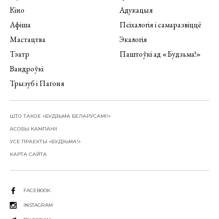
Кіно
Адукацыя
Афіша
Псіхалогія і самаразвіццё
Мастацтва
Экалогія
Тэатр
Паштоўкі ад «Будзьма!»
Вандроўкі
Трызуб і Пагоня
ШТО ТАКОЕ «БУДЗЬМА БЕЛАРУСАМІ!»
АСОБЫ КАМПАНІІ
УСЕ ПРАЕКТЫ «БУДЗЬМА!»
КАРТА САЙТА
FACEBOOK
INSTAGRAM