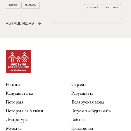
МІНСК
ВЫСТАВЫ
УРОЦЛАЎ
ВЫСТАВЫ
ЧЫТАЦЬ ЯШЧЭ
Навіны
Сармат
Калумністыка
Разумняты
Гісторыя
Беларуская мова
Гісторыя за 5 хвілін
Гатуем з «Будзьма!»
Літаратура
Забавы
Музыка
Грамадства