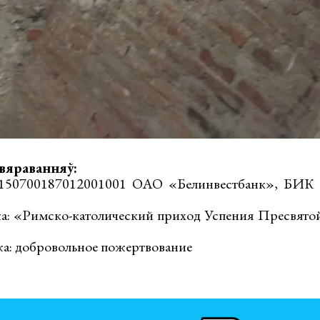
хвяраванняў:
150700187012001001 ОАО «Белинвестбанк», БИ
жа: «Римско-католический приход Успения Пресвято
жа: добровольное пожертвование