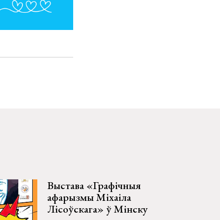
Выстава «Графічныя
афарызмы Міхаіла
Лісоўскага» ў Мінску