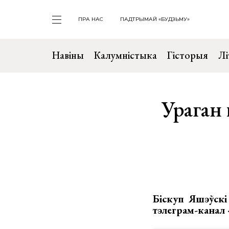
ПРА НАС
ПАДТРЫМАЙ «БУДЗЬМУ»
Навіны
Калумністыка
Гісторыя
Лі
Ураган 
Біскуп Яшэўскі
тэлеграм-канал 