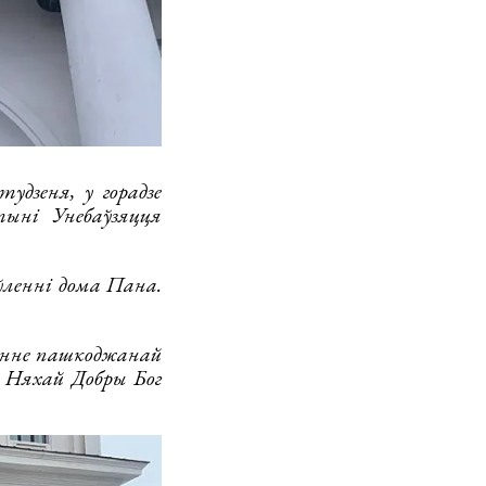
удзеня, у горадзе
ыні Унебаўзяцця
аўленні дома Пана.
ленне пашкоджанай
. Няхай Добры Бог