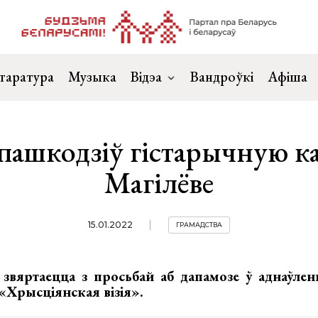
таратура
Музыка
Відэа
Вандроўкі
Афіша
пашкодзіў гістарычную к
Магілёве
15.01.2022
ГРАМАДСТВА
 звяртаецца з просьбай аб дапамозе ў аднаўлен
«Хрысціянская візія».