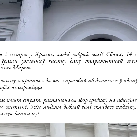
 сёстры ў Хрысце, людзі добрай волі! Сёння, 14 ст
 ўраган узнішчыў частку даху старажытнай свят
анны Марыі.
іліну звяртаюся да вас з просьбай аб дапамозе ў адн
афія не справіцца.
аем кошт страт, распачынаем збор сродкаў на аднаў
 святыні. Усім людзям добрай волі складаю падзяку
кожную дапамогу!