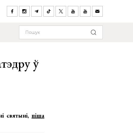
атэдру ў
ні святыні,
піша