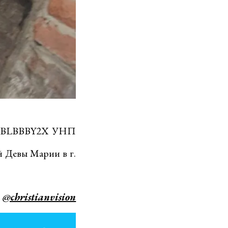
К BLBBBY2X УНП
й Девы Марии в г.
@christianvision