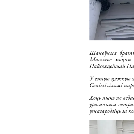
Шаноўныя браты і
Магілёве моцны
Найсвяцейшай П
У гэтую цяжкую хв
Сваімі сіламі пар
Хоць яшчэ не вед
ураганным ветрам
узнагародзіць за 