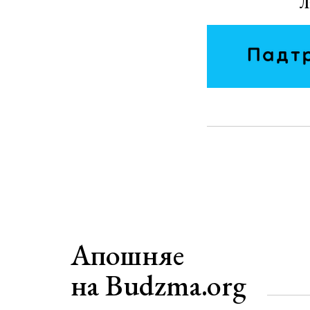
Л
Апошняе
на Budzma.org