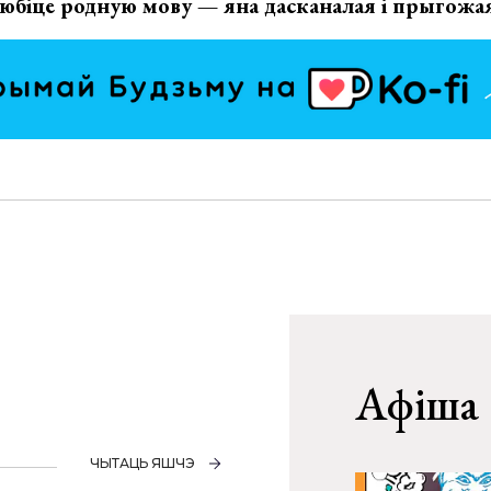
юбіце родную мову — яна дасканалая і прыгожа
Афіша
ЧЫТАЦЬ ЯШЧЭ