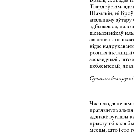
Твардоўскім, адзі
Шамякін, ні Броўка
апальнаму аўтару (
адбывалася, дало 
пісьменьнікаў няма
зважаючы на шматга
нідзе надрукаваны,
розныя інстанцыі 
засьведчылі , што
небясьпекай, якая
Сучасны беларускі
Час і людзі не шм
праглынула зямля і
адзнакі: вуглавы 
прыступкі каля б
месцы, што і сто г