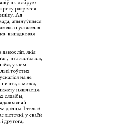
дхапіўшы добрую
-царску разросся
нніку. Ад
, вада, апынуўшыся
езла з пустазелля
ожа, выпадковая
 дзвюх ліп, якія
тая, што засталася,
лём, у якім
алькі тоўстых
ускаліся на яе
і нешта, а можа,
ыкмету няшчасця,
х сядзібы,
азадаволенай
 дзічцы. I толькі
 лісточкі, у сваёй
 і другога,