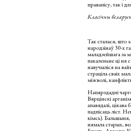
правапісу, так і д
Класічны беларуск
Так сталася, што 
народзінаў 30-х г
маладзейшага за мя
пакаленьне ці ня с
навучыліся на вай
страціла сваіх ма
міжволі, канфлікт
Напярэдадні чарго
Вярцінскі арганіза
апавядалі, цікава
падпісаць ліст. Не
кімсь). Бальшыня, 
нямала старых, в
Брыль, Аркадзь К