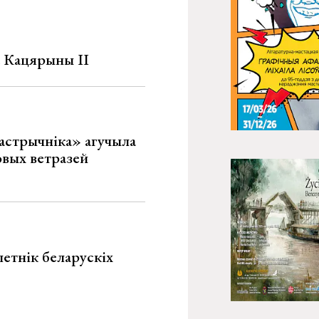
а Кацярыны ІІ
астрычніка» агучыла
овых ветразей
летнік беларускіх