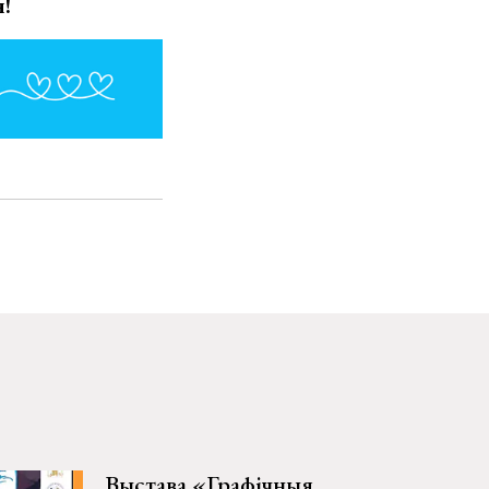
я!
Выстава «Графічныя