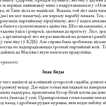
н зь першых павіншаваў мяне з надрукаваньнем у «Нов
, ні Танк ліста не падпісалі . Ведама, той ліст мала чы
ды і ня мог памагчы), але вэрхалу нарабіў нямала. Тое,
зразумець партыйнаму кіраўніцтву, што ў надта апека
 былога сцэмэнтаванага адзінства. Што пісьменьнікі, як
довы ўціск і рэпрэсіі, здольныя да пратэсту. Ліст, зра
 а арганізатараў яго ня раз выклікалі на допыты і разьб
(у тым ліку і ў КДБ). Але справа была зробленая, пісь
 могуць не падпарадкавацца грознай партыйнай волі . 
 дайшла да Масквы і якую належала прадухіліць.
 правапіс:
Знак бяды
ат чаго пакінулі ад колішняй хутарской сядзібы, рэшткі
 развеяў вецер. Дзе-нідзе толькі выглядвалі на паверхн
камень падмурка, прытаптаны бугор бітай цэглы ды дзве
ылога ўвахода ў сені. Прыпарожныя гэтыя камяні ляжа
од назад, і дробныя рудыя мурашы, якія недзе паблізу а