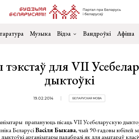
таратура
Музыка
Відэа
Вандроўкі
Афіша
 тэкстаў для VІІ Усебела
дыктоўкі
19.02.2014
БЕЛАРУСКАЯ МОВА
анізатары прапануюць пісаць VІІ Усебеларускую дыкто
ніка Беларусі
Васіля Быкава
, чый 90-гадовы юбілей 
я дыктоўкі арганізатары падабралі як для аматараў клас