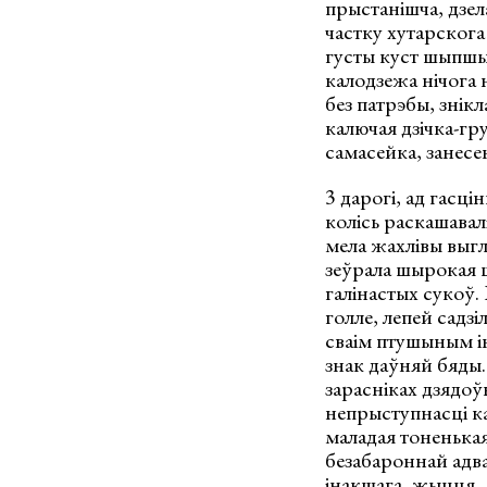
прыстанішча, дзел
частку хутарскога
густы куст шыпшын
калодзежа нічога н
без патрэбы, знікл
калючая дзічка-гр
самасейка, занесен
3 дарогі, ад гасці
колісь раскашавалі
мела жахлівы выгл
зеўрала шырокая ш
галінастых сукоў. 
голле, лепей садз
сваім птушыным і
знак даўняй бяды.
зарасніках дзядоўн
непрыступнасці ка
маладая тоненькая 
безабароннай адваз
інакшага, жыцця.