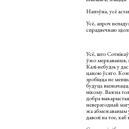
Напэўна, усё аста
Усё, апроч непаду
спрадвечнаю здоль
Усё, што Сотнікаў
ўжо меркавання, ш
Калі-небудзь у да
цаною ўсяго. Кожн
зробіцца не менша
будуць вызначацц
нікому. Важна тол
добра выкарыстаць 
неверагоднай магу
жа абмежаваным у 
даволі на тое, каб