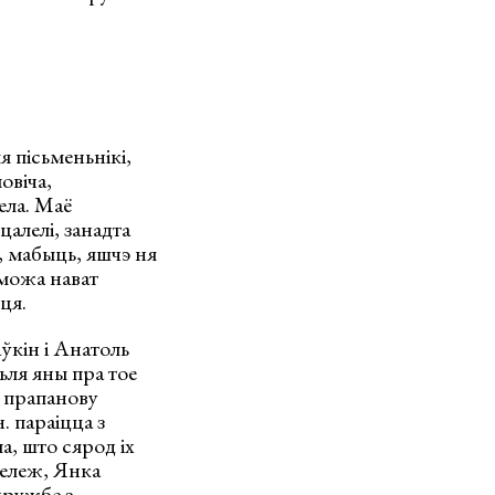
я пісьменьнікі,
овіча,
ела. Маё
цалелі, занадта
, мабыць, яшчэ ня
 можа нават
ця.
ўкін і Анатоль
ьля яны пра тое
а прапанову
. параіцца з
а, што сярод іх
Мележ, Янка
дружбе з