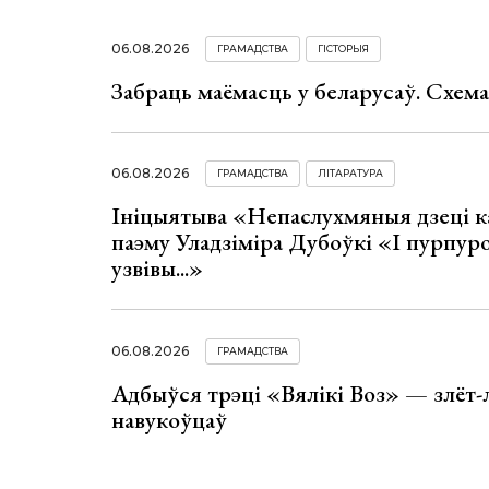
06.08.2026
ГРАМАДСТВА
ГІСТОРЫЯ
Забраць маёмасць у беларусаў. Схем
06.08.2026
ГРАМАДСТВА
ЛІТАРАТУРА
Ініцыятыва «Непаслухмяныя дзеці к
паэму Уладзіміра Дубоўкі «І пурпур
узвівы...»
06.08.2026
ГРАМАДСТВА
Адбыўся трэці «Вялікі Воз» — злёт-
навукоўцаў