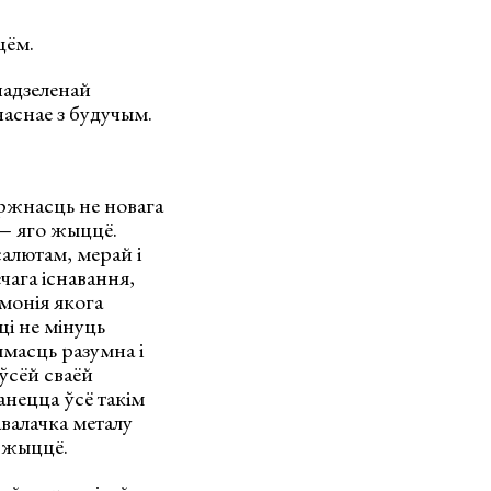
цём.
надзеленай
часнае з будучым.
ержнасць не новага
 — яго жыццё.
алютам, мерай і
ага існавання,
монія якога
і не мінуць
ымасць разумна і
 ўсёй сваёй
анецца ўсё такім
авалачка металу
а жыццё.