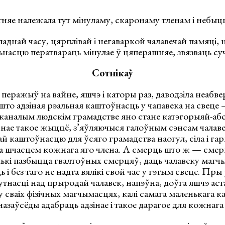
тняе належала тут мінуламу, скаронаму тленам і небыц
ладнай часу, цярплівай і негаваркой чалавечай памяці, 
насцю ператвараць мінулае ў цяперашняе, звязваць су
Сотнікаў
 перажыў на вайне, яшчэ і каторы раз, даводзіла неабв
то адзіная рэальная каштоўнасць у чапавека на свеце
сканалым людскім грамадстве яно стане катэгорыяй-абс
ае такое жыццё, з’яўляючыся галоўным сэнсам чалавеч
й каштоўнасцю для ўсяго грамадства наогул, сіла і гар
а шчасцем кожнага яго члена. А смерць што ж — смерц
ькі пазбыцца гвалтоўных смерцяў, даць чалавеку магч
і без таго не надта вялікі свой час у гэтым свеце. Пры
тнасці над прыродай чалавек, напэўна, доўга яшчэ аст
сваіх фізічных магчымасцях, калі самага маленькага к
 назаўсёды адабраць адзінае і такое дарагое для кожнаг