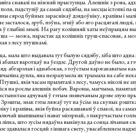
авіта снавалі па ніжняй прыступцы. Алешнік з рова, а
 поля, падступіў да самай сядзібы, на месцы істопкі па
ы сярод буйных зараснікаў дзядоўніку, крапівы і малі
е засталося, зруб, пэўна, згніў або яго расцягалі людзі
а ў глыбіні зямлі. На рагу колішняй хаты неўпрыцям выл
уша — можа, парастак ад колішніх груш-спасовак, а м
ая з лесу птушкамі.
нца, мала што выдавала тут былую сядзібу, хіба што адна з
 абапал варотцаў на ўездзе. Другой даўно не было, а гэ
яд: абгарэлая і аднабокая, з тоўстым каржакаватым кам
чыліна дупла, яна незразумела як трымала на сабе нек
Птушкі, якія часам прыляталі з лесу, чамусь ніколі не ап
іліся на рослы алешнік побач. Вароны, магчыма, памятал
нстынктам адчувалі ў гэтым знявечаным дрэве злую пр
 Зрэшты, знак гэты ляжаў тут на ўсім: на скупых рэштка
іку і крапівы, якія буйна раскашавалі ў спакоі, на сам
лючай шыпшыны і нават мізэрнай, з пакручастым голлем
ліпка, што зусім нядаўна выкінула да сонца лічаныя свае
е здавалася госцяй з іншага свету, увасабленнем надзеі