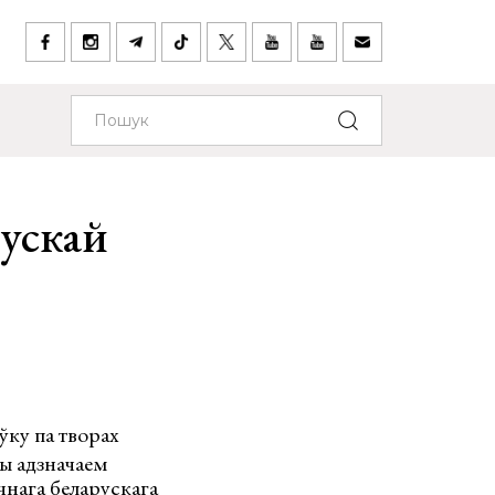
рускай
ўку па творах
мы адзначаем
ічнага беларускага