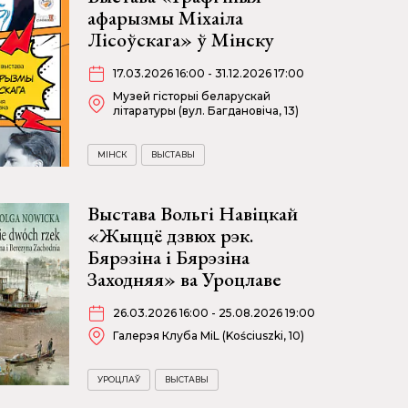
афарызмы Міхаіла
Лісоўскага» ў Мінску
17.03.2026 16:00 - 31.12.2026 17:00
Музей гісторыі беларускай
літаратуры (вул. Багдановіча, 13)
МІНСК
ВЫСТАВЫ
Выстава Вольгі Навіцкай
«Жыццё дзвюх рэк.
Бярэзіна і Бярэзіна
Заходняя» ва Уроцлаве
26.03.2026 16:00 - 25.08.2026 19:00
Галерэя Клуба MiL (Kościuszki, 10)
УРОЦЛАЎ
ВЫСТАВЫ