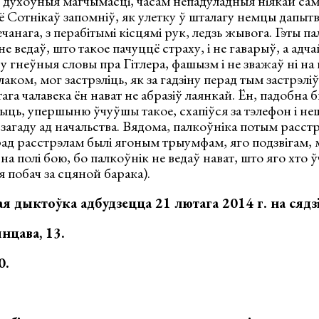
 духоўныя магчымасці, часам непадуладныя ніякай сам
ё Сотнікаў запомніў, як улетку ў шталагу немцы дапытва
чанага, з перабітымі кісцямі рук, ледзь жывога. Гэты па
не ведаў, што такое пачуццё страху, і не гаварыў, а адч
 гнеўныя словы пра Гітлера, фашызм і не зважаў ні на
аком, мог застрэліць, як за гадзіну перад тым застрэліў
тага чалавека ён нават не абразіў лаянкай. Ён, падобна 
ць, упершыню ўчуўшы такое, схапіўся за тэлефон і не
загаду ад начальства. Вядома, палкоўніка потым расстр
ерад расстрэлам былі ягоным трыумфам, яго подзвігам, 
 полі бою, бо палкоўнік не ведаў нават, што яго хто ўч
я побач за сцяной барака).
ая дыктоўка адбудзецца 21 лютага 2014 г. на сяд
нцава, 13.
0.