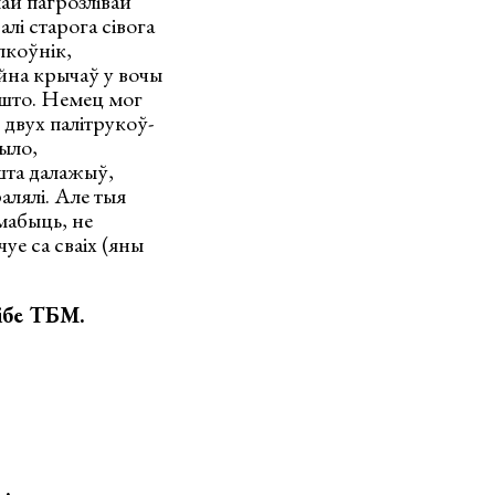
ай пагрозлівай
лі старога сівога
лкоўнік,
айна крычаў у вочы
 што. Немец мог
 двух палітрукоў-
было,
шта далажыў,
алялі. Але тыя
мабыць, не
уе са сваіх (яны
зібе ТБМ.