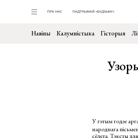
ПРА НАС
ПАДТРЫМАЙ «БУДЗЬМУ»
Навіны
Калумністыка
Гісторыя
Лі
Узоры
У гэтым годзе а
рг
народнага пісьмен
сёлета. Тэксты дл