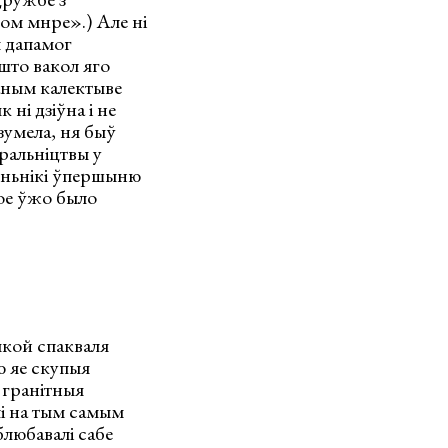
ом мнре».) Але ні
м дапамог
 што вакол яго
ваным калектыве
 ні дзіўна і не
зумела, ня быў
іральніцтвы у
меньнікі ўпершыню
Тое ўжо было
 якой спакваля
ю яе скупыя
 гранітныя
лі на тым самым
блюбавалі сабе