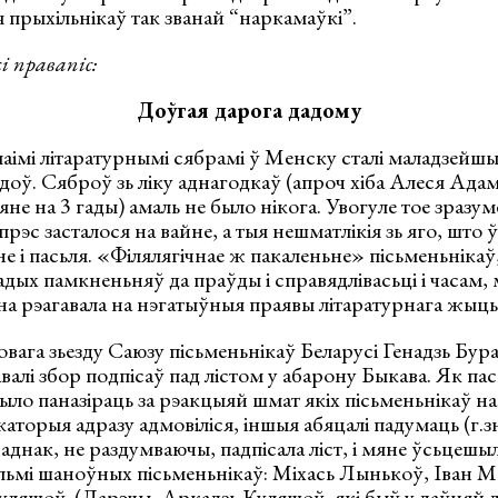
ля прыхільнікаў так званай “наркамаўкі”.
і правапіс:
Доўгая дарога дадому
маімі літаратурнымі сябрамі ў Менску сталі маладзейшы
адоў. Сяброў зь ліку аднагодкаў (апроч хіба Алеся Адам
не на 3 гады) амаль не было нікога. Увогуле тое зразум
прэс засталося на вайне, а тыя нешматлікія зь яго, што ў
не і пасьля. «Філялягічнае ж пакаленьне» пісьменьнікаў
ладых памкненьняў да праўды і справядлівасьці і часам,
на рэагавала на нэгатыўныя праявы літаратурнага жыць
вага зьезду Саюзу пісьменьнікаў Беларусі Генадзь Бура
валі збор подпісаў пад лістом у абарону Быкава. Як пас
 было паназіраць за рэакцыяй шмат якіх пісьменьнікаў н
каторыя адразу адмовіліся, іншыя абяцалі падумаць (г.зн
аднак, не раздумваючы, падпісала ліст, і мяне ўсьцешыл
ельмі шаноўных пісьменьнікаў: Міхась Лынькоў, Іван 
уляшоў. (Дарэчы, Аркадзь Куляшоў, які быў у даўняй 