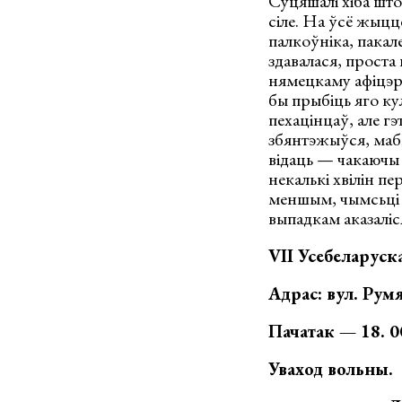
Суцяшалі хіба што
сіле. На ўсё жыцц
палкоўніка, пакале
здавалася, проста 
нямецкаму афіцэру
бы прыбіць яго кул
пехацінцаў, але гэ
збянтэжыўся, мабы
відаць — чакаючы 
некалькі хвілін п
меншым, чымсьці на
выпадкам аказаліс
VІІ Усебеларуск
Адрас: вул. Румя
Пачатак — 18. 0
Уваход вольны.