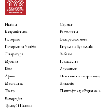
Навіны
Сармат
Калумністыка
Разумняты
Гісторыя
Беларуская мова
Гісторыя за 5 хвілін
Гатуем з «Будзьма!»
Літаратура
Забавы
Музыка
Грамадства
Кіно
Адукацыя
Афіша
Псіхалогія і самаразвіццё
Мастацтва
Экалогія
Тэатр
Паштоўкі ад «Будзьма!»
Вандроўкі
Трызуб і Пагоня