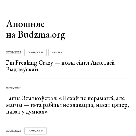
Апошняе
на Budzma.org
07.08.2026
ГРАМАДСТВА
МУЗЫКА
I’m Freaking Crazy — новы сінгл Анастасіі
Рыдлеўскай
07.08.2026
Ганна Златкоўская: «Няхай не перамаглі, але
магчы — гэта рабіць і не здавацца, нават цяпер,
нават у думках»
07.08.2026
ГРАМАДСТВА