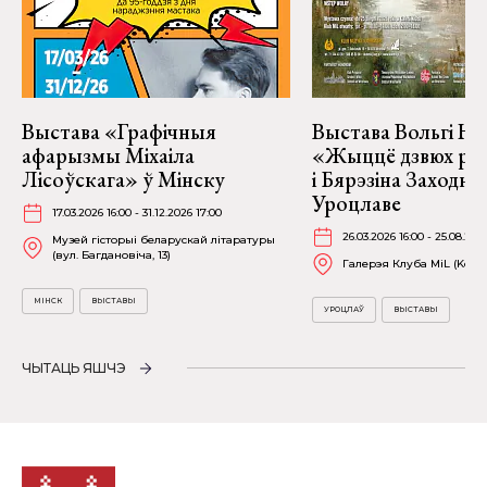
Выстава «Графічныя
Выстава Вольгі На
афарызмы Міхаіла
«Жыццё дзвюх рэк
Лісоўскага» ў Мінску
і Бярэзіна Заходня
Уроцлаве
17.03.2026 16:00 - 31.12.2026 17:00
26.03.2026 16:00 - 25.08.202
Музей гісторыі беларускай літаратуры
(вул. Багдановіча, 13)
Галерэя Клуба MiL (Kościu
МІНСК
ВЫСТАВЫ
УРОЦЛАЎ
ВЫСТАВЫ
ЧЫТАЦЬ ЯШЧЭ