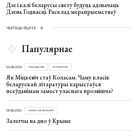
Дзе і калі беларусы свету будуць адзначаць
Дзень Годнасці. Расклад мерапрыемстваў
ЧЫТАЦЬ ЯШЧЭ
Папулярнае
04.08.2026
ГРАМАДСТВА
ЛІТАРАТУРА
Як Міцкевіч стаў Коласам. Чаму класік
беларускай літаратуры карыстаўся
псеўданімам замест уласнага прозвішча?
05.08.2026
«МАМА, НЕ ЖУРЫСЯ!»
Залегчы на дно ў Крыме