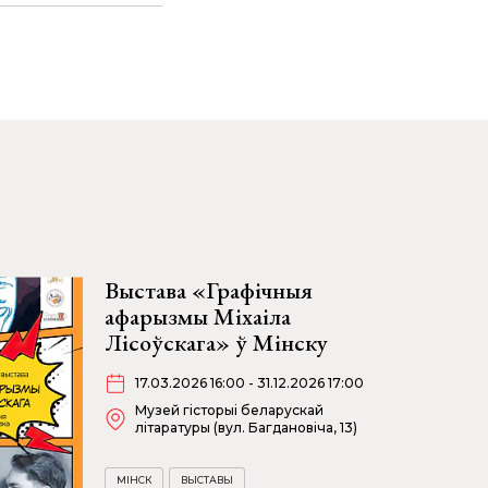
Выстава «Графічныя
афарызмы Міхаіла
Лісоўскага» ў Мінску
17.03.2026 16:00 - 31.12.2026 17:00
Музей гісторыі беларускай
літаратуры (вул. Багдановіча, 13)
МІНСК
ВЫСТАВЫ