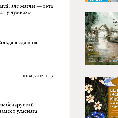
глі, але магчы — гэта
ват у думках»
льда выдалі па-
ЧЫТАЦЬ ЯШЧЭ
ік беларускай
замест уласнага