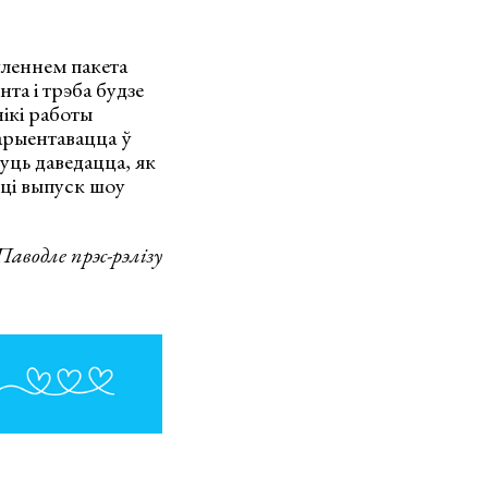
ўленнем пакета
а і трэба будзе
ікі работы
 арыентавацца ў
уць даведацца, як
эці выпуск шоу
Паводле прэс-рэлізу