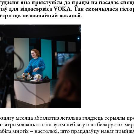
тудзеня яна прыступіла да працы на пасадзе спец
аў для відэасэрвіса
VOKA
. Так скончылася гіст
нтэрнэце незвычайнай вакансіі.
ацягу месяца абсалютна легальна глядзець серыялы пр
 атрымліваць за гэта зусім неблагую па беларускіх мер
абіла многіх – настолькі, што працадаўцу нават прый