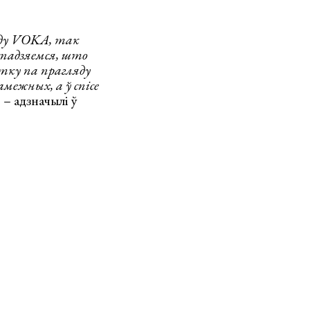
ду
VOKA, так
спадзяемся, што
стку па прагляду
амежных, а ў спісе
,
– адзначылі ў