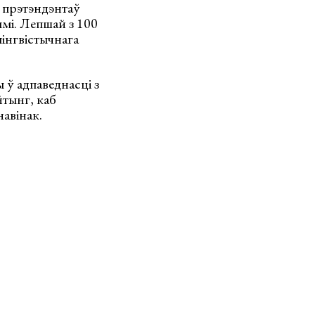
я прэтэндэнтаў
ямі. Лепшай з 100
лінгвістычнага
 ў адпаведнасці з
йтынг, каб
авінак.