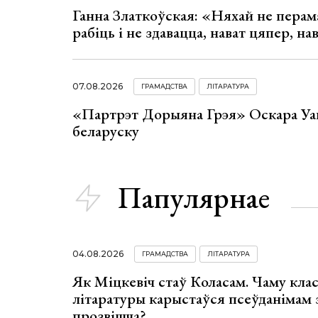
Ганна Златкоўская: «Няхай не перама
рабіць і не здавацца, нават цяпер, на
07.08.2026
ГРАМАДСТВА
ЛІТАРАТУРА
«Партрэт Дорыяна Грэя» Оскара Уай
беларуску
Папулярнае
04.08.2026
ГРАМАДСТВА
ЛІТАРАТУРА
Як Міцкевіч стаў Коласам. Чаму клас
літаратуры карыстаўся псеўданімам 
прозвішча?