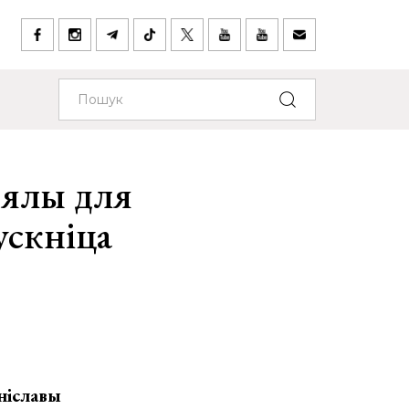
ыялы для
ускніца
ніславы