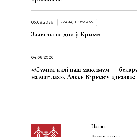
05.08.2026
«МАМА, НЕ ЖУРЫСЯ!»
Залегчы на дно ў Крыме
04.08.2026
«Сумна, калі наш максімум — белар
на магілах». Алесь Кіркевіч адказва
Навіны
Калумністыка