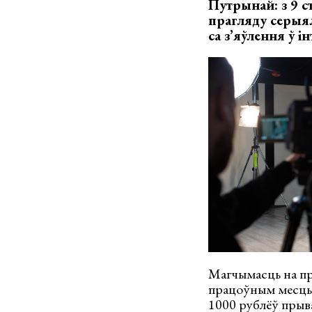
Путрынай: з 9 с
прагляду серыял
са з’яўлення ў і
Магчымасць на пр
працоўным месцы і
1000 рублёў прыв