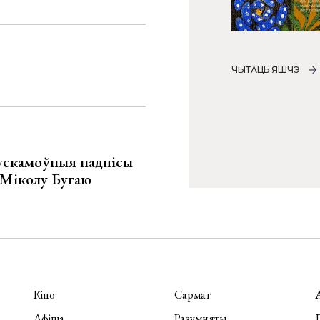
ЧЫТАЦЬ ЯШЧЭ
ускамоўныя надпісы
е Міколу Бугаю
Кіно
Сармат
Афіша
Разумняты
П