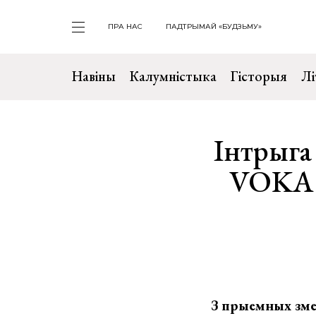
ПРА НАС
ПАДТРЫМАЙ «БУДЗЬМУ»
Навіны
Калумністыка
Гісторыя
Лі
Інтрыга
VOKA з
З прыемных змен