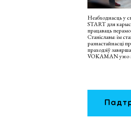
Неабходнасць у сп
START для карыста
працаваць перамож
Станіславы: ім ста
разнастайнасці пр
праходзіў завярша
VOKAMAN ужо з’я