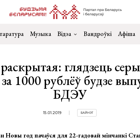
таратура
Музыка
Відэа
Вандроўкі
Афіша
 раскрытая: глядзець сер
а 1000 рублёў будзе вып
БДЭУ
15.01.2019
БАЙНЭТ
 Новы год пачаўся для 22-гадовай мінчанкі Ста