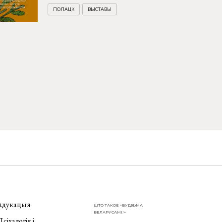
ПОЛАЦК
ВЫСТАВЫ
Адукацыя
ШТО ТАКОЕ «БУДЗЬМА
БЕЛАРУСАМІ!»
сіхалогія і