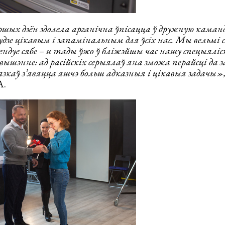
шых дзён здолела арганічна ўпісацца ў дружную каман
дзе цікавым і запамінальным для ўсіх нас. Мы вельмі 
ендуе сябе – и тады ўжо ў бліжэйшы час нашу спецыялі
вышэнне: ад расійскіх серыялаў яна зможа перайсці да з
язкаў з’явяцца яшчэ больш адказныя і цікавыя задачы»
A.