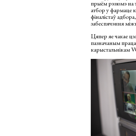
прыём рэзюмэ на т
атбор у фармаце к
фіналістаў адбора
забеспячэння між
Цяпер яе чакае цэ
пазначаным працад
карыстальнікам V