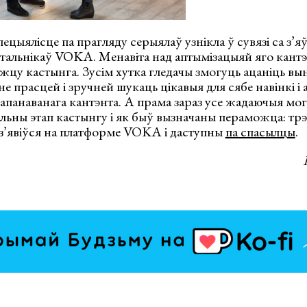
ецыялісце па прагляду серыялаў узнікла ў сувязі са з’я
льнікаў VOKA. Менавіта над аптымізацыяй яго кантэнт
цу кастынга. Зусім хутка гледачы змогуць ацаніць вын
не прасцей і зручней шукаць цікавыя для сябе навінкі і
апанаванага кантэнта. А прама зараз усе жадаючыя мог
льны этап кастынгу і як быў вызначаны пераможца: тр
віўся на платформе VOKA і даступны
па спасылцы
.