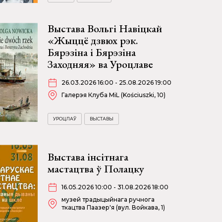
Выстава Вольгі Навіцкай
«Жыццё дзвюх рэк.
Бярэзіна і Бярэзіна
Заходняя» ва Уроцлаве
26.03.2026 16:00 - 25.08.2026 19:00
Галерэя Клуба MiL (Kościuszki, 10)
УРОЦЛАЎ
ВЫСТАВЫ
Выстава інсітнага
мастацтва ў Полацку
16.05.2026 10:00 - 31.08.2026 18:00
музей традыцыйнага ручнога
ткацтва Паазер'я (вул. Войкава, 1)