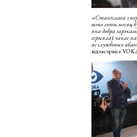
«Станіслава з пер
што гэты месяц бу
яна добра зарэкам
серыялаў чакае па
яе службовых абав
відэасэрвісе VOK