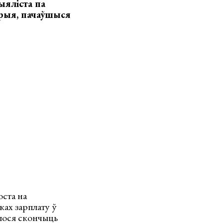
ыяліста па
орыя, пачаўшыся
оста на
ках зарплату ў
шлося скончыць