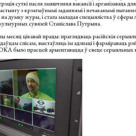
рэція суткі пасля змяшчэння вакансіі і арганізаваць дл
астынгу з крэатыўнымі заданнямі і нечаканымі пытанн
, на думку журы, і стала маладая спецыялістка ў сферы 
культурных сувязей Станіслава Путрына.
лы месяц цікавай працы: праглядваць расійскія серыялы
аўцам спісам, выстаўляць ім адзнаці і фарміраваць рэ
OKA было прасцей арыентавацца ў свеце серыяльных н