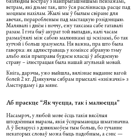
бязлюдны востраў з найпрыгашэйшымі пейзажамі,
ветрам, які дзьме так, што ўся расліннасць расце пад
моцным нахілам. Жылі мы ў былым свіране для
авечак, пераробленым пад мастацкую рэзідэнцыю.
Малявалі і днём і ноччу, ежу таксама сабе гатавалі
разам. І гэта быў акурат той выпадак, калі часам
размаўлялі між сабою малюнкамі ці эскізамі, бо так
хутчэй і больш зразумела. Ня важна, пра што была
гаворка: як адлюстраваць у коміксе абраную тэму
альбо якія прыправы будзем класці ў абедзеную
страву – ілюстрацыя была нашай агульнай мовай.
Кніга, дарэчы, ужо выйшла, вялізнае выданне вагой
болей 2 кг. Дзякуючы сябрам прыехалі «кніжачкі» з
Амстэрдаму і да мяне.
Аб праекце “Як чуецца, так і малюецца”
Насамрэч, у любой мове ёсць такія вясёлыя
штодзённыя выразы, якія ўспрымаюцца шматзначна.
А ў Беларусі з дзвюхмоўем тым больш, бо гучанне
некаторых словаў можа быць падобным, а сэнс —