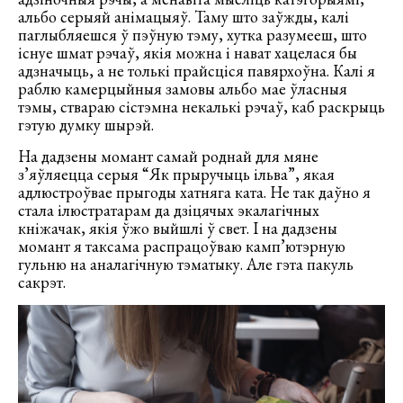
альбо серыяй анімацыяў. Таму што заўжды, калі
паглыбляешся ў пэўную тэму, хутка разумееш, што
існуе шмат рэчаў, якія можна і нават хацелася бы
адзначыць, а не толькі прайсціся павярхоўна. Калі я
раблю камерцыйныя замовы альбо мае ўласныя
тэмы, ствараю сістэмна некалькі рэчаў, каб раскрыць
гэтую думку шырэй.
На дадзены момант самай роднай для мяне
з’яўляецца серыя “Як прыручыць ільва”, якая
адлюстроўвае прыгоды хатняга ката. Не так даўно я
стала ілюстратарам да дзіцячых экалагічных
кніжачак, якія ўжо выйшлі ў свет. І на дадзены
момант я таксама распрацоўваю камп’ютэрную
гульню на аналагічную тэматыку. Але гэта пакуль
сакрэт.