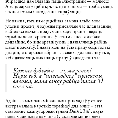
збіраешся намаляваць пяць ілюстрацый — малюеш.
А ёсць зараз ў цябе крызіс ці яго няма — трэба умець
жыць з гэтым і штодзённа спраўляцца.
Не важна, гэта камерцыйная замова альбо мой
уласны праект, я заўжды прысвячаю час планаванню,
каб максімальна прадумаць хаду працы і ведаць
тэрміны яе завяршэння. У гэтым сэнсе я люблю
дэдлайны, бо яны арганізуюць і дазваляюць рабіць
шмат праектаў. І нават калі на ўсю працу ёсць толькі
два дні, я стараюся абраць са сваіх здольнасцяў тыя,
якія дазволяць выканаць працу ў адведзены час.
Кожны дэдлайн – як маленькі
Новы год, а “навагоднія” праекты,
вядома, мала сэнсу рабіць пасля 31
снежня.
Адзін з самых запамінальных прыкладаў у сэнсе
экстрэмальна кароткіх тэрмінаў для мяне – гэта
стварэнне кампутаровай гульні
Duck’n’kill
, якую
наша маленькая каманда (у складзе мяне і двух