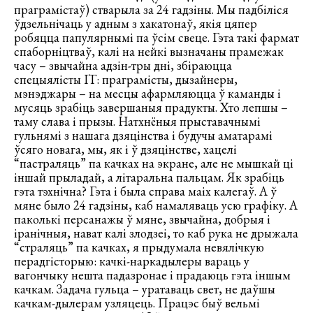
праграмістаў) стварыла за 24 гадзіны. Мы падбіліся
ўдзельнічаць у адным з хакатонаў, якія цяпер
робяцца папулярнымі па ўсім свеце. Гэта такі фармат
спаборніцтваў, калі на нейкі вызначаны прамежак
часу – звычайна адзін-тры дні, збіраюцца
спецыялісты ІТ: праграмісты, дызайнеры,
мэнэджары – на месцы афармляюцца ў каманды і
мусяць зрабіць завершаныя прадукты. Хто лепшы –
таму слава і прызы. Натхнёныя прыставачнымі
гульнямі з нашага дзяцінства і будучы аматарамі
ўсяго новага, мы, як і ў дзяцінстве, хацелі
“пастраляць” па качках на экране, але не мышкай ці
іншай прыладай, а літаральна пальцам. Як зрабіць
гэта тэхнічна? Гэта і была справа маіх калегаў. А ў
мяне было 24 гадзіны, каб намаляваць усю графіку. А
паколькі персанажы ў мяне, звычайна, добрыя і
іранічныя, нават калі злодзеі, то каб рука не дрыжала
“страляць” па качках, я прыдумала невялічкую
перадгісторыю: качкі-наркадылеры вараць у
вагончыку нешта падазронае і прадаюць гэта іншым
качкам. Задача гульца – уратаваць свет, не даўшы
качкам-дылерам узляцець. Працэс быў вельмі