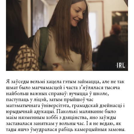
Я заўседы вельмі хацела гэтым займацца, але не так
шмат было магчымасцей і часта з’яўлялася тысяча
найбольш важных справаў: вучыцца ў школе,
паступаць у ліцэй, затым прыйшоў час
матэматычнага ўніверсітэта, грамадскай дзейнасці і
юрыдычнай адукацыі. Паколькі маляванне было
маім нязменным хоббі з дзяцінства, яно заўжды
заставалася заняткам у вольны час. І я не ведаю, як
тады яшчэ ўмудралася рабіць камерцыйныя замовы.