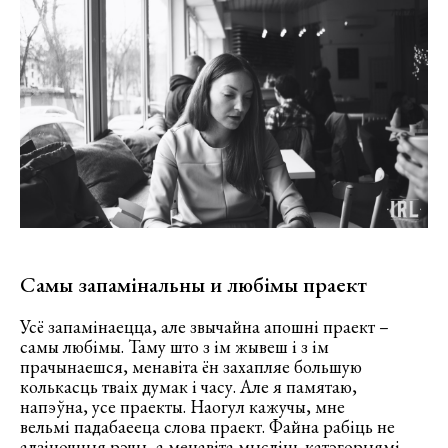
Самы запамінальны и любімы праект
Усё запамінаецца, але звычайна апошні праект –
самы любімы. Таму што з ім жывеш і з ім
прачынаешся, менавіта ён захапляе большую
колькасць тваіх думак і часу. Але я памятаю,
напэўна, усе праекты. Наогул кажучы, мне
вельмі падабаееца слова праект. Файна рабіць не
адзіночныя рэчы, а менавіта мысліць катэгорыямі,