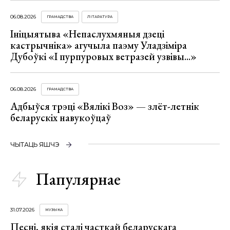
06.08.2026
ГРАМАДСТВА
ЛІТАРАТУРА
Ініцыятыва «Непаслухмяныя дзеці
кастрычніка» агучыла паэму Уладзіміра
Дубоўкі «І пурпуровых ветразей узвівы...»
06.08.2026
ГРАМАДСТВА
Адбыўся трэці «Вялікі Воз» — злёт-летнік
беларускіх навукоўцаў
ЧЫТАЦЬ ЯШЧЭ
Папулярнае
31.07.2026
МУЗЫКА
Песні, якія сталі часткай беларускага