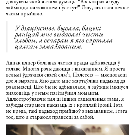
дзякуючы якой я стала думаць: “Вось зараз я буду
займацца маляваннем і ўсё тут!” Лічу, што гэта неяк с
часам прыйшло.
У дзяцінстве, бывала, бацькі
раніцай мне выдавалі чысты
альбом, а вечарам я яго вяртала
цалкам замаляваным.
Аднак цяпер большая частка працы адбываецца ў
галаве. Многія рэчы даюцца з выхаваннем. Я проста
вельмі ўдзячная сваей сям’і, Палессю — мясцовасці
дзе я вырасла. Яно дало мне жартаўлівы падыход да
рэальнасці. Што бы не адбывалася, я заўжды імкнуся
знаходзіць у гэтым пазітыўныя моманты.
Адлюстроўваючы тыя ці іншыя сацыяльныя тэмы, я
заўжды стараюся паказаць іх з кропляй іроніі. Гэта
не крэда, такі падыход прыйшоў з выхаваннем, і гэта
тое, што я стараюся пранесці за сабой.