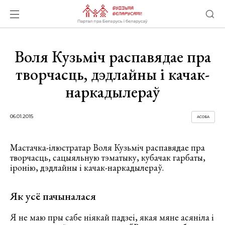
Воля Кузьміч распавядае пра
творчасць, дэдлайны і качак-
наркадылераў
06.01.2015
АСОБА
Мастачка-ілюстратар Воля Кузьміч распавядае пра
творчасць, сацыяльную тэматыку, кубачак гарбаты,
іронію, дэдлайны і качак-наркадылераў.
Як усё пачыналася
Я не маю пры сабе ніякай падзеі, якая мяне асяніла і