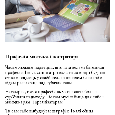
Прафесія мастака-ілюстратара
Часам людзям падаецца, што гэта вельмі багемная
прафесія. І вось сёння атрымала ты замову і будзеш
суткамі сядзець у сваёй келлі з пэнзлем і з важкім
відам разважаць пад кубачак кавы.
Насамрэч, гэтая прафесія вымагае яшчэ больш
сур’ёзнага падыходу. Ты сам мусіш быць для сябе і
мэнэджэрам, і арганізатарам.
Ты сам сабе выбудоўваеш графік. І калі сёння