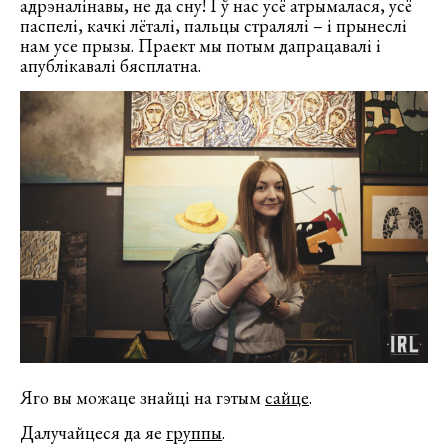
адрэналінавы, не да сну! І ў нас усё атрымалася, усё
паспелі, качкі лёталі, пальцы стралялі – і прынеслі
нам усе прызы. Праект мы потым дапрацавалі і
апублікавалі бясплатна.
Яго вы можаце знайці на гэтым
сайце
.
Далучайцеся да яе
группы
.