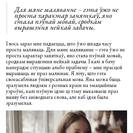
Для мяне маляванне – гэта ўжо не
проста характар заняткаў, яно
стала пэўнай мовай, сродкам
вырашэння нейкай задачы.
І вось зараз мне падаецца, што ўжо шкада часу
проста маляваць. Для мяне маляванне – гэта ўжо не
проста характар заняткаў, яно стала пэўнай мовай,
сродкам вырашэння нейкай задачы. І калі я бачу
наперадзе сітуацыю альбо праблему – мне прасцей
вырашыць яе праз малюнак. Я лічу, што гэта
своеасаблівая ўніверсальная мова. Яна можа быць
зразумела людзям з розных краін на эмацыйным
узроўні, калі пэўную ідэю ці тэму выказваеш праз
выяву без аніводнага слова, але каб ідэя была
зразумелая.