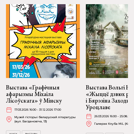
Выстава «Графічныя
Выстава Вольгі На
афарызмы Міхаіла
«Жыццё дзвюх рэк
Лісоўскага» ў Мінску
і Бярэзіна Заходня
Уроцлаве
17.03.2026 16:00 - 31.12.2026 17:00
26.03.2026 16:00 - 25.08.202
Музей гісторыі беларускай літаратуры
(вул. Багдановіча, 13)
Галерэя Клуба MiL (Kościu
МІНСК
ВЫСТАВЫ