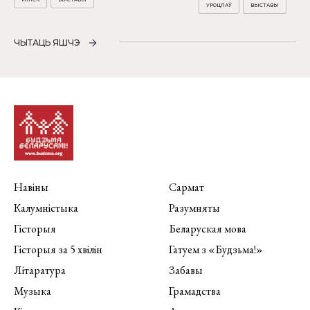
УРОЦЛАЎ
ВЫСТАВЫ
ЧЫТАЦЬ ЯШЧЭ
Навіны
Сармат
Калумністыка
Разумняты
Гісторыя
Беларуская мова
Гісторыя за 5 хвілін
Гатуем з «Будзьма!»
Літаратура
Забавы
Музыка
Грамадства