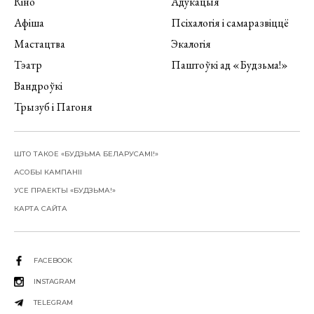
Кіно
Адукацыя
Афіша
Псіхалогія і самаразвіццё
Мастацтва
Экалогія
Тэатр
Паштоўкі ад «Будзьма!»
Вандроўкі
Трызуб і Пагоня
ШТО ТАКОЕ «БУДЗЬМА БЕЛАРУСАМІ!»
АСОБЫ КАМПАНІІ
УСЕ ПРАЕКТЫ «БУДЗЬМА!»
КАРТА САЙТА
FACEBOOK
INSTAGRAM
TELEGRAM