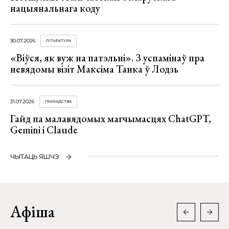
нацыянальнага коду
30.07.2026
ЛІТАРАТУРА
«Віўся, як вуж на патэльні». З успамінаў пра
невядомы візіт Максіма Танка ў Лодзь
31.07.2026
ГРАМАДСТВА
Гайд па малавядомых магчымасцях ChatGPT,
Gemini і Claude
ЧЫТАЦЬ ЯШЧЭ
Афіша