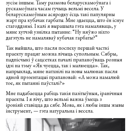
зусім іншым. Таму размова беларускамоўнага і
рускамоўнага часам гучыць вельмі весела. У
беларускамоўным асяродку ёсць такі папулярны
жарт пра кубачак гарбаты. Мне здаецца, што ён існуе
стагоддзямі. І калі я вырашыла гэта намаляваць, у
мяне хутчэй узнілка пытанне: “Ну няўжо ніхто
дагэтуль не намаляваў кубачак гарбаты?”
Так выйшла, што пасля поспеху першай часткі
праекту працяг можна лічыць супольным. Сябры,
падпісчыкі ў сацсетках пачалі прапаноўваць розныя
ідэі на тэму «Як чуецца, так і малюецца». Так,
напрыклад, мяне натхнілі на новы малюнак пасля
адной прэзентацыі прапановай: «А можа намалюй
тое, як пытанні паўсталі?»
Мне падабаецца рабіць такія пазітыўныя, іранічныя
праекты. І я лічу, што вельмі важна ўмець з
іроніяй ставіцца да сябе. Мова, як і любы іншы жывы
інструмент, — гэта натуральна і весела.