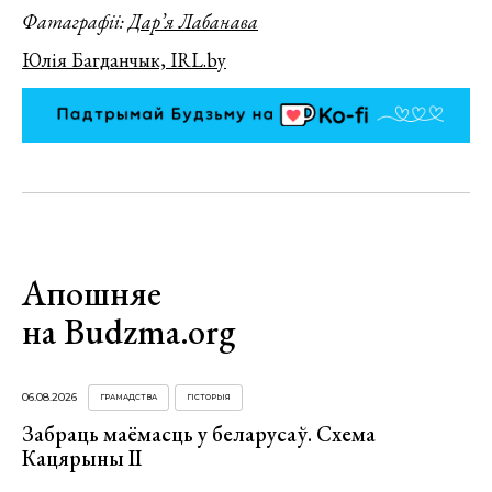
Фатаграфіі:
Дар’я Лабанава
Юлія Багданчык, IRL.by
Апошняе
на Budzma.org
06.08.2026
ГРАМАДСТВА
ГІСТОРЫЯ
Забраць маёмасць у беларусаў. Схема
Кацярыны ІІ