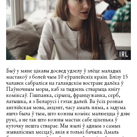
Быў у мяне цікавы досвед удзелу ў злёце маладых
мастакоў з болей чым 10 еўрапейскіх краін. Блізу 15
чалавек сабраліся на галандскім востраве далёка ў
Паўночным моры, каб за тыдзень стварыць кнігу
коміксаў. Гішпанка, сірыец, францужанка, серб,
латышка, я з Беларусі і гэтак далей. Ва ўсіх розная
англійская мова, акцэнт, часу амаль няма, а задума
яшчэ была ў тым, што кожны комікс малюецца ў дзве
рукі, а не так што кожны мастак сабе ціхенька ў
куточку нешта стварае. Мы жылі ў адным з самых
жывапісных месцаў, якія я толькі бачыла. Амаль