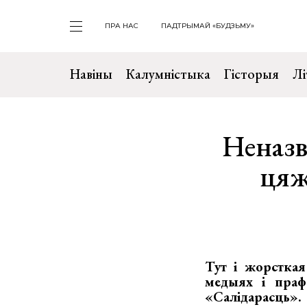
ПРА НАС
ПАДТРЫМАЙ «БУДЗЬМУ»
Навіны
Калумністыка
Гісторыя
Лі
Неназв
цяж
Тут і жорсткая
медыях і прафс
«Салідарасць».