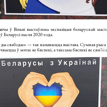
чы ў Вільні выстаўлена экспазіцыя беларускай мастач
ў Беларусі пасля 2020 года.
 ды свабоды» — так называецца выстава. Сумная рыса 
учваецца ў мэтах яе бяспекі, а таксама бяспекі яе сям’і і