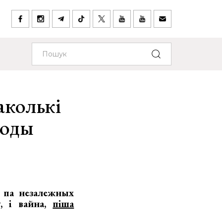
аколькі
боды
ы па незалежных
, і вайна,
піша