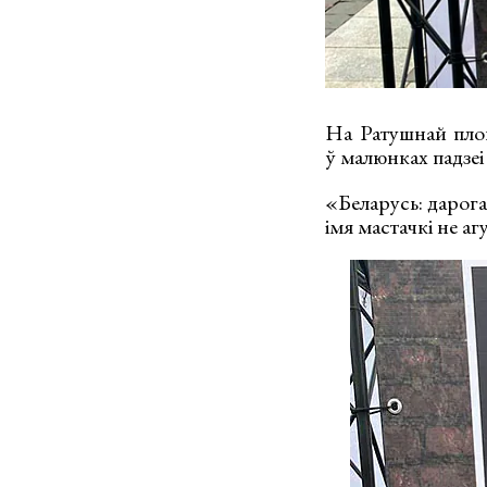
На Ратушнай плош
ў малюнках падзеі 
«Беларусь: дарога
імя мастачкі не аг