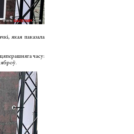
кі, якая паказала
цяперашняга часу:
 сяброў.