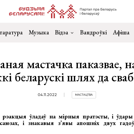
таратура
Музыка
Відэа
Вандроўкі
Афіша
аная мастачка паказвае, н
кі беларускі шлях да сва
04.11.2022
МАСТАЦТВА
 рэакцыя ўладаў на мірныя пратэсты, і ўдар
аюзах, і знакавыя з’явы апошніх двух гадоў