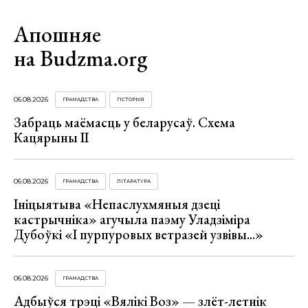
Апошняе
на Budzma.org
06.08.2026
ГРАМАДСТВА
ГІСТОРЫЯ
Забраць маёмасць у беларусаў. Схема
Кацярыны ІІ
06.08.2026
ГРАМАДСТВА
ЛІТАРАТУРА
Ініцыятыва «Непаслухмяныя дзеці
кастрычніка» агучыла паэму Уладзіміра
Дубоўкі «І пурпуровых ветразей узвівы...»
06.08.2026
ГРАМАДСТВА
Адбыўся трэці «Вялікі Воз» — злёт-летнік