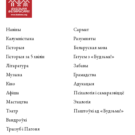
Навіны
Сармат
Калумністыка
Разумняты
Гісторыя
Беларуская мова
Гісторыя за 5 хвілін
Гатуем з «Будзьма!»
Літаратура
Забавы
Музыка
Грамадства
Кіно
Адукацыя
Афіша
Псіхалогія і самаразвіццё
Мастацтва
Экалогія
Тэатр
Паштоўкі ад «Будзьма!»
Вандроўкі
Трызуб і Пагоня