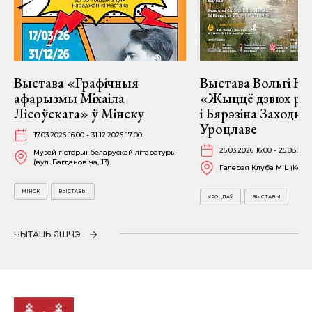
Выстава «Графічныя
Выстава Вольгі На
афарызмы Міхаіла
«Жыццё дзвюх рэк
Лісоўскага» ў Мінску
і Бярэзіна Заходня
Уроцлаве
17.03.2026 16:00 - 31.12.2026 17:00
26.03.2026 16:00 - 25.08.202
Музей гісторыі беларускай літаратуры
(вул. Багдановіча, 13)
Галерэя Клуба MiL (Kościu
МІНСК
ВЫСТАВЫ
УРОЦЛАЎ
ВЫСТАВЫ
ЧЫТАЦЬ ЯШЧЭ