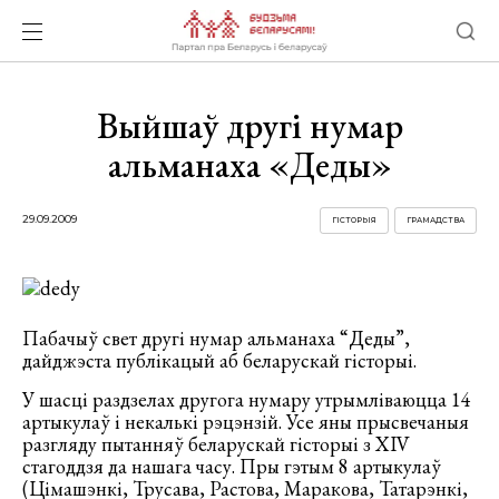
Выйшаў другі нумар
альманаха «Деды»
29.09.2009
ГІСТОРЫЯ
ГРАМАДСТВА
Пабачыў свет другі нумар альманаха “Деды”,
дайджэста публікацый аб беларускай гісторыі.
У шасці раздзелах другога нумару утрымліваюцца 14
артыкулаў і некалькі рэцэнзій. Усе яны прысвечаныя
разгляду пытанняў беларускай гісторыі з ХІV
стагоддзя да нашага часу.
Пры гэтым 8 артыкулаў
(Цімашэнкі, Трусава, Растова, Маракова, Татарэнкі,