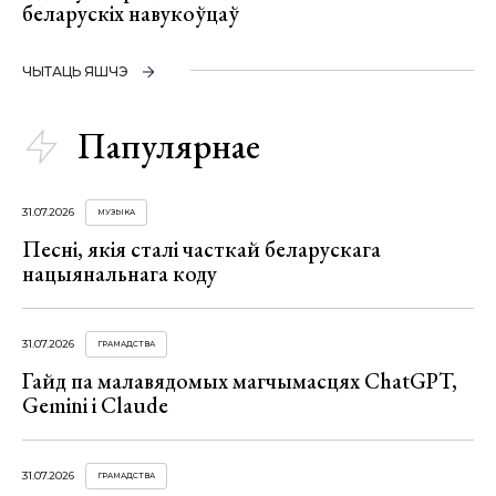
беларускіх навукоўцаў
ЧЫТАЦЬ ЯШЧЭ
Папулярнае
31.07.2026
МУЗЫКА
Песні, якія сталі часткай беларускага
нацыянальнага коду
31.07.2026
ГРАМАДСТВА
Гайд па малавядомых магчымасцях ChatGPT,
Gemini і Claude
31.07.2026
ГРАМАДСТВА