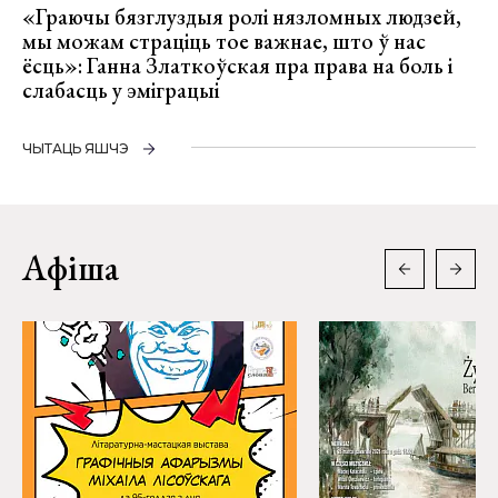
«Граючы бязглуздыя ролі нязломных людзей,
мы можам страціць тое важнае, што ў нас
ёсць»: Ганна Златкоўская пра права на боль і
слабасць у эміграцыі
ЧЫТАЦЬ ЯШЧЭ
Афіша