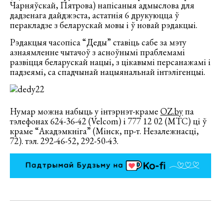
Чарняўскай, Пятрова) напісаныя адмыслова для
дадзенага дайджэста, астатнія 6 друкуюцца ў
перакладзе з беларускай мовы і ў новай рэдакцыі.
Рэдакцыя часопіса “Деды” ставіць сабе за мэту
азнаямленне чытачоў з асноўнымі праблемамі
развіцця беларускай нацыі, з цікавымі персанажамі і
падзеямі, са спадчынай нацыянальнай інтэлігенцыі.
Нумар можна набыць у інтэрнэт-краме
OZ.by
па
тэлефонах 624-36-42 (Velcom) і 777 12 02 (МТС) ці ў
краме “Акадэмкніга” (Мінск, пр-т. Незалежнасці,
72). тэл. 292-46-52, 292-50-43.