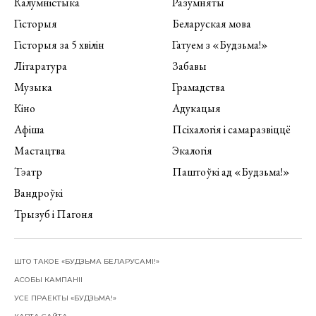
Калумністыка
Разумняты
Гісторыя
Беларуская мова
Гісторыя за 5 хвілін
Гатуем з «Будзьма!»
Літаратура
Забавы
Музыка
Грамадства
Кіно
Адукацыя
Афіша
Псіхалогія і самаразвіццё
Мастацтва
Экалогія
Тэатр
Паштоўкі ад «Будзьма!»
Вандроўкі
Трызуб і Пагоня
ШТО ТАКОЕ «БУДЗЬМА БЕЛАРУСАМІ!»
АСОБЫ КАМПАНІІ
УСЕ ПРАЕКТЫ «БУДЗЬМА!»