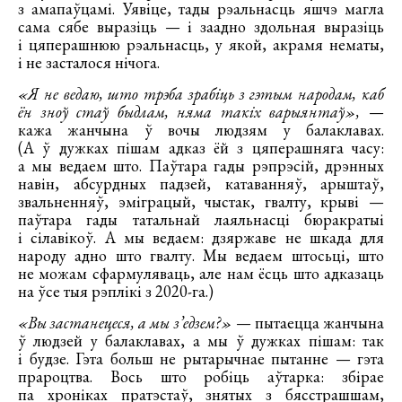
з амапаўцамі. Уявіце, тады рэальнасць яшчэ магла
сама сябе выразіць — і заадно здольная выразіць
і цяперашнюю рэальнасць, у якой, акрамя нематы,
і не засталося нічога.
«Я не ведаю, што трэба зрабіць з гэтым народам, каб
ён зноў стаў быдлам, няма такіх варыянтаў»,
—
кажа жанчына ў вочы людзям у балаклавах.
(А ў дужках пішам адказ ёй з цяперашняга часу:
а мы ведаем што. Паўтара гады рэпрэсій, дрэнных
навін, абсурдных падзей, катаванняў, арыштаў,
звальненняў, эміграцый, чыстак, гвалту, крыві —
паўтара гады татальнай лаяльнасці бюракратыі
і сілавікоў. А мы ведаем: дзяржаве не шкада для
народу адно што гвалту. Мы ведаем штосьці, што
не можам сфармуляваць, але нам ёсць што адказаць
на ўсе тыя рэплікі з 2020-га.)
«Вы застанецеся, а мы з’едзем?»
— пытаецца жанчына
ў людзей у балаклавах, а мы ў дужках пішам: так
і будзе. Гэта больш не рытарычнае пытанне — гэта
прароцтва. Вось што робіць аўтарка: збірае
па хроніках пратэстаў, знятых з бясстрашшам,