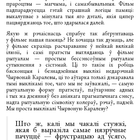
прароцтвы — магчыма, і самазбывальныя. Фільм
падпарадкуецца гэтай страшнай логіцы памяці:
выкалупвае з мінулага тыя яго дэталі, якія цяпер
пацвярджаюць тое, што здарылася далей.
Якую ж рэчаіснасць спрабуе так абгрунтаваць
у фільме нашая памяць? Не хочацца так думаць, але
ў фільме скразіць расчараванне ў нейкай вялікай
ілюзіі, і самі пратэсты выглядаюць ў фільме
рытуалам — простым бессэнсоўным рытуалам
сутыкнення з сістэмай. Ці то такім іх робіць
бясконцыя і безнадзейныя выклікі недарэчнай
Чырвонай Каралевы, ці то аўтарка толькі дэкаравала
тымі выклікамі тое, чаго мы не заўважалі, — самую
рытуальную форму пратэстаў, паўтарэнне адных
і тых жа дзеянняў без аніякага прагматычнага сэнсу,
надта рытуальную сімволіку колераў, рэчаў, падзей.
Мы проста выклікалі Чырвоную Каралеву?
Што ж, калі мы чакалі стужкі,
якая б выразіла самае нязручнае
пачуццё — фрустрацыю ад усяго,