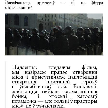
абязлічанасць пратэстаў — ці не фігура
міфалагізацыі?
Падаецца, гледзячы фільм,
мы назіраем працэс стварэння
міфа і прысутнічаем напярэдадні
стварэння постацей герояў
і ўвасабленняў зла. Вось-вось
завяжацца нейкая касмаганічная
бойка, і хтосьці кагосьці
пераможа — але толькі ў прасторы
міфу, не ў рэчаіснасці.