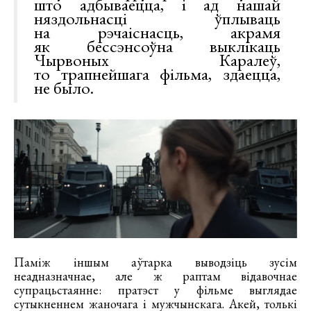
што адбываецца, і ад нашай
няздольнасці ўплываць
на рэчаіснасць, акрамя
як бессэнсоўна выклікаць
Чырвоных Каралеў,
то трапнейшага фільма, здаецца,
не было.
Паміж іншым аўтарка выводзіць зусім
неадназначнае, але ж раптам відавочнае
супрацьстаянне: пратэст у фільме выглядае
сутыкненнем жаночага і мужчынскага. Акей, толькі