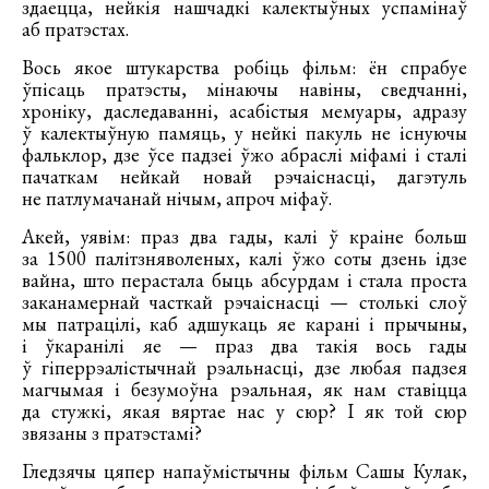
здаецца, нейкія нашчадкі калектыўных успамінаў
аб пратэстах.
Вось якое штукарства робіць фільм: ён спрабуе
ўпісаць пратэсты, мінаючы навіны, сведчанні,
хроніку, даследаванні, асабістыя мемуары, адразу
ў калектыўную памяць, у нейкі пакуль не існуючы
фальклор, дзе ўсе падзеі ўжо абраслі міфамі і сталі
пачаткам нейкай новай рэчаіснасці, дагэтуль
не патлумачанай нічым, апроч міфаў.
Акей, уявім: праз два гады, калі ў краіне больш
за 1500 палітзняволеных, калі ўжо соты дзень ідзе
вайна, што перастала быць абсурдам і стала проста
заканамернай часткай рэчаіснасці — столькі слоў
мы патрацілі, каб адшукаць яе карані і прычыны,
і ўкаранілі яе — праз два такія вось гады
ў гіперрэалістычнай рэальнасці, дзе любая падзея
магчымая і безумоўна рэальная, як нам ставіцца
да стужкі, якая вяртае нас у сюр? І як той сюр
звязаны з пратэстамі?
Гледзячы цяпер напаўмістычны фільм Сашы Кулак,