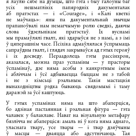
я лаўлю сябе на думцы, што гэта і быў галоўны баг
усіх нешматлікіх папярэдніх дакументалак
аб пратэстах — і «Courage», і «Калі кветкі
не маўчаць»: яны па дакументальнай звычцы
прапаноўвалі нам немагчымую ролю сведкі, даючы
слова ўдзельнікам пратэстаў. Іх вуснамі
мы прамаўлялі гвалт, які здарыўся не з намі, а з імі
ў цяперашнім часе. Псіхіка адмаўлялася ўспрымаць
сапраўдны гвалт, і глядач закрываўся ад гэтых герояў
і іх досведу. Пераадолець гэты рассінхрон,
аказалася, можна праз успаміны — у прасторы
ўспамінаў, дзе няма асобы з канкрэтным імем
і абліччам і ўсё адбываецца быццам не з табой
і не з кімсьці рэальным. Такія мастацкія
вынаходніцтвы рэдка бываюць свядомымі і таму
даражэй за ўсё каштуюць.
У гэтых успамінах няма на што абаперціся,
бо адзіная пастаянная і рэальная фігура — гэта
чалавек у балаклаве. Нават на візуальную метафару
бязлічча не абаперціся: амаль ні ў кога няма аднаго,
уласнага твару, усе твары — і твар дзяўчыны
ў масцы — дваяцца або адсутнічаюць. Тая