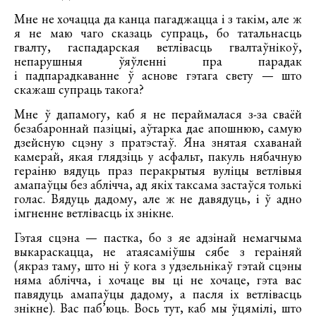
Мне не хочацца да канца пагаджацца і з такім, але ж
я не маю чаго сказаць супраць, бо татальнасць
гвалту, гаспадарская ветлівасць гвалтаўнікоў,
непарушныя ўяўленні пра парадак
і падпарадкаванне ў аснове гэтага свету — што
скажаш супраць такога?
Мне ў дапамогу, каб я не пераймалася з-за сваёй
безабароннай пазіцыі, аўтарка дае апошнюю, самую
дзейсную сцэну з пратэстаў. Яна знятая схаванай
камерай, якая глядзіць у асфальт, пакуль нябачную
гераіню вядуць праз перакрытыя вуліцы ветлівыя
амапаўцы без аблічча, ад якіх таксама застаўся толькі
голас. Вядуць дадому, але ж не давядуць, і ў адно
імгненне ветлівасць іх знікне.
Гэтая сцэна — пастка, бо з яе адзінай немагчыма
выкараскацца, не атаясаміўшы сябе з гераіняй
(якраз таму, што ні ў кога з удзельнікаў гэтай сцэны
няма аблічча, і хочаце вы ці не хочаце, гэта вас
павядуць амапаўцы дадому, а пасля іх ветлівасць
знікне). Вас паб’юць. Вось тут, каб мы ўцямілі, што