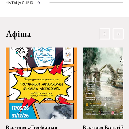
ЧЫТАЦЬ ЯШЧЭ
Афіша
Выстава «Графічныя
Выстава Вольгі На