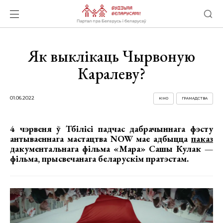
Як выклікаць Чырвоную
Каралеву?
01.06.2022
КІНО
ГРАМАДСТВА
4 чэрвеня ў Тбілісі падчас дабрачыннага фэсту
антываеннага мастацтва NOW мае адбыцца
паказ
дакументальнага фільма «Мара» Сашы Кулак —
фільма, прысвечанага беларускім пратэстам.