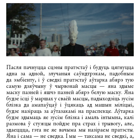
Пасля пачнуцца сцэны пратэстаў і будуць цягнуцца
адна за адной, злучаныя саўндтрэкам, падобным
да эмбіенту, і ў сведкі пратэстаў аўтарка абярэ тую
самую дзяўчыну ў чырвонай масцы — яна здыме
маску пазней і яшчэ пазней абярэ белую маску. Яна
будзе ісці ў маршах у сваёй масцы, падыходзіць зусім
блізка да амапаўцаў і ўцякаць ад машын міліцыі,
будзе назіраць за аўтазакамі на праспекце. Аўтарка
будзе здымаць яе зусім блізка і амаль інтымна, калі
размова ў стужцы пойдзе пра страх і трывогу, але,
здаеццца, гэта не яе вачыма мы назіраем пратэсты.
Яна і сама — не сведка. І мы — таксама не сведкі, а,