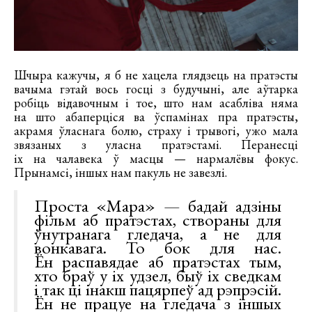
Шчыра кажучы, я б не хацела глядзець на пратэсты
вачыма гэтай вось госці з будучыні, але аўтарка
робіць відавочным і тое, што нам асабліва няма
на што абаперціся ва ўспамінах пра пратэсты,
акрамя ўласнага болю, страху і трывогі, ужо мала
звязаных з уласна пратэстамі. Перанесці
іх на чалавека ў масцы — нармалёвы фокус.
Прынамсі, іншых нам пакуль не завезлі.
Проста «Мара» — бадай адзіны
фільм аб пратэстах, створаны для
ўнутранага гледача, а не для
вонкавага. То бок для нас.
Ён распавядае аб пратэстах тым,
хто браў у іх удзел, быў іх сведкам
і так ці інакш пацярпеў ад рэпрэсій.
Ён не працуе на гледача з іншых