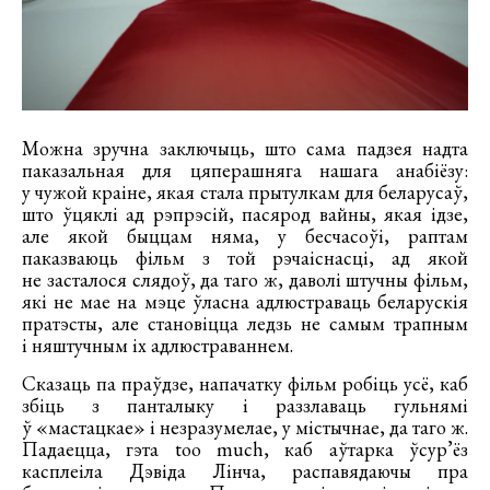
Можна зручна заключыць, што сама падзея надта
паказальная для цяперашняга нашага анабіёзу:
у чужой краіне, якая стала прытулкам для беларусаў,
што ўцяклі ад рэпрэсій, пасярод вайны, якая ідзе,
але якой быццам няма, у бесчасоўі, раптам
паказваюць фільм з той рэчаіснасці, ад якой
не засталося слядоў, да таго ж, даволі штучны фільм,
які не мае на мэце ўласна адлюстраваць беларускія
пратэсты, але становіцца ледзь не самым трапным
і няштучным іх адлюстраваннем.
Сказаць па праўдзе, напачатку фільм робіць усё, каб
збіць з панталыку і раззлаваць гульнямі
ў «мастацкае» і незразумелае, у містычнае, да таго ж.
Падаецца, гэта too much, каб аўтарка ўсур’ёз
касплеіла Дэвіда Лінча, распавядаючы пра