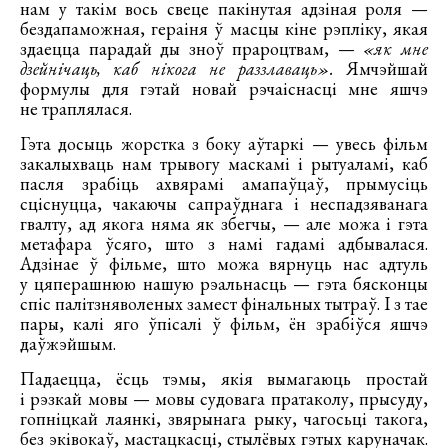
нам у такім вось свеце пакінутая адзіная роля —
бездапаможная, гераіня ў масцы кіне рэпліку, якая
здаецца парадай ды зноў прароцтвам, —
«як мне
дзейнічаць, каб нікога не раззлаваць».
Ямчэйшай
формулы для гэтай новай рэчаіснасці мне яшчэ
не траплялася.
Гэта досыць жорстка з боку аўтаркі — увесь фільм
закалыхваць нам трывогу маскамі і рытуаламі, каб
пасля зрабіць ахвярамі амапаўцаў, прымусіць
сціснуцца, чакаючы сапраўднага і неспадзяванага
гвалту, ад якога няма як збегчы, — але можа і гэта
метафара ўсяго, што з намі гадамі адбывалася.
Адзінае ў фільме, што можа вярнуць нас адтуль
у цяперашнюю нашую рэальнасць — гэта бясконцы
спіс палітзняволеных замест фінальных тытраў. І з тае
пары, калі яго ўпісалі ў фільм, ён зрабіўся яшчэ
даўжэйшым.
Падаецца, ёсць тэмы, якія вымагаюць простай
і рэзкай мовы — мовы судовага пратаколу, прысуду,
гопніцкай лаянкі, звярынага рыку, чагосьці такога,
без эківокаў, мастацкасці, стылёвых гэтых каруначак.