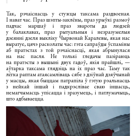
Так, рэчаіснасць у стужцы таксама раздвоеная.
І нават час. Праз шэпты-заклёны, праз урыўкі размоў
падчас маршаў і праз звароты да людзей
у балаклавах, праз рытуальныя і незразумелыя
дзеянні дзеля выкліку Чырвонай Каралевы, якая нас
выратуе, цячэ расколаты час: гэта сапраўды ўспаміны
аб пратэстах з той рэчаіснасці, якая абрынулася
на нас пасля. Не толькі гледачы пазіраюць
на пратэсты з вышыні двух гадоў, якія прайшлі, —
аўтарка таксама глядзіць на іх праз час. Таму так
лёгка раптам атаясамліваць сябе з дзіўнай дзяўчынай
у масцы, якая быццам патрапіла ў гэтую рэальнасць
з нейкай іншай і падкрэслівае сваю іншасць,
немагчымасць упісацца і зразумець, і патлумачыць,
што адбываецца.