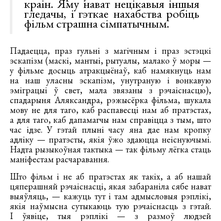
краін. Яму нават нецікавыя іншыя
гледачы, і гэткае нахабства робіць
фільм страшна сімпатычным.
Падаецца, праз гульні з магічным і праз эстэцкі
эскапізм (маскі, мантыі, рытуалы, малако ў моры —
у фільме досыць атракцыёнаў, каб намякнуць нам
на наш уласны эскапізм, унутраную і вонкавую
эміграцыі ў свет, мала звязаны з рэчаіснасцю),
спадарыня Аляксандра, рэжысёрка фільма, шукала
мову не для таго, каб распавесці нам аб пратэстах,
а для таго, каб дапамагчы нам справіцца з тым, што
час ідзе. У гэтай плыні часу яна дае нам кропку
адліку — пратэсты, якія ўжо здаюцца неіснуючымі.
Надта рызыкоўная тактыка — так фільму лёгка стаць
маніфестам расчаравання.
Што фільм і не аб пратэстах як такіх, а аб нашай
цяперашняй рэчаіснасці, якая забараніла сябе нават
выяўляць, — кажуць тут і там адмысловыя рэплікі,
якія наўмысна сутыкаюць тую рэчаіснасць з гэтай.
І ўявіце, тыя рэплікі — з размоў людзей