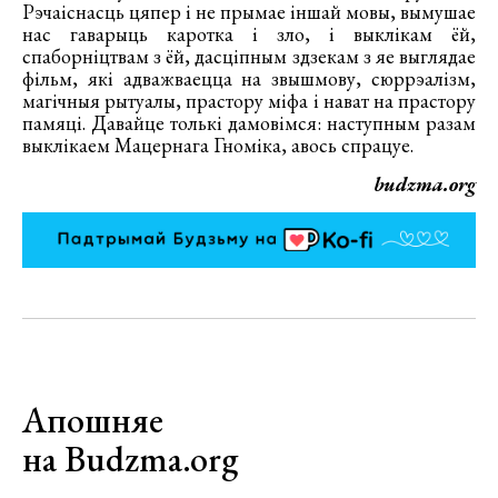
Рэчаіснасць цяпер і не прымае іншай мовы, вымушае
нас гаварыць каротка і зло, і выклікам ёй,
спаборніцтвам з ёй, дасціпным здзекам з яе выглядае
фільм, які адважваецца на звышмову, сюррэалізм,
магічныя рытуалы, прастору міфа і нават на прастору
памяці. Давайце толькі дамовімся: наступным разам
выклікаем Мацернага Гноміка, авось спрацуе.
budzma.org
Апошняе
на Budzma.org