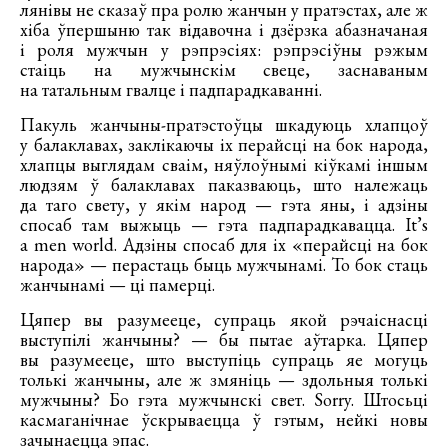
лянівы не сказаў пра ролю жанчын у пратэстах, але ж
хіба ўпершыню так відавочна і дзёрзка абазначаная
і роля мужчын у рэпрэсіях: рэпрэсіўны рэжым
стаіць на мужчынскім свеце, заснаваным
на татальным гвалце і падпарадкаванні.
Пакуль жанчыны-пратэстоўцы шкадуюць хлапцоў
у балаклавах, заклікаючы іх перайсці на бок народа,
хлапцы выглядам сваім, няўлоўнымі кіўкамі іншым
людзям ў балаклавах паказваюць, што належаць
да таго свету, у якім народ — гэта яны, і адзіны
спосаб там выжыць — гэта падпарадкавацца. It’s
a men world. Адзіны спосаб для іх «перайсці на бок
народа» — перастаць быць мужчынамі. То бок стаць
жанчынамі — ці памерці.
Цяпер вы разумееце, супраць якой рэчаіснасці
выступілі жанчыны? — бы пытае аўтарка. Цяпер
вы разумееце, што выступіць супраць яе могуць
толькі жанчыны, але ж змяніць — здольныя толькі
мужчыны? Бо гэта мужчынскі свет. Sorry. Штосьці
касмаганічнае ўскрываецца ў гэтым, нейкі новы
зачынаецца эпас.