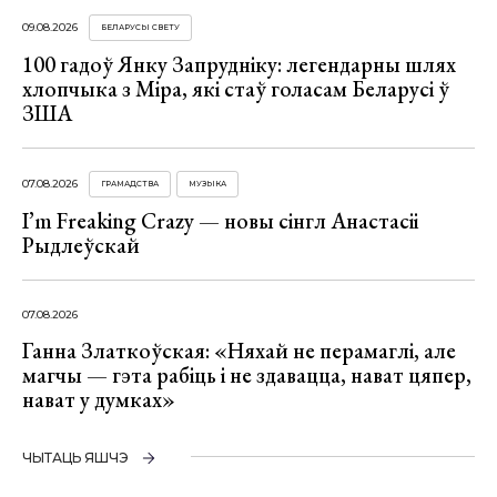
09.08.2026
БЕЛАРУСЫ СВЕТУ
100 гадоў Янку Запрудніку: легендарны шлях
хлопчыка з Міра, які стаў голасам Беларусі ў
ЗША
07.08.2026
ГРАМАДСТВА
МУЗЫКА
I’m Freaking Crazy — новы сінгл Анастасіі
Рыдлеўскай
07.08.2026
Ганна Златкоўская: «Няхай не перамаглі, але
магчы — гэта рабіць і не здавацца, нават цяпер,
нават у думках»
ЧЫТАЦЬ ЯШЧЭ