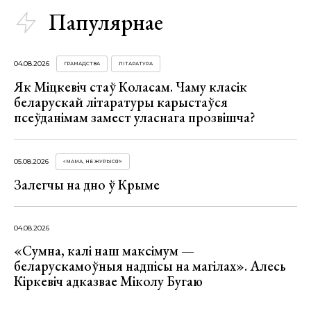
Папулярнае
04.08.2026
ГРАМАДСТВА
ЛІТАРАТУРА
Як Міцкевіч стаў Коласам. Чаму класік
беларускай літаратуры карыстаўся
псеўданімам замест уласнага прозвішча?
05.08.2026
«МАМА, НЕ ЖУРЫСЯ!»
Залегчы на дно ў Крыме
04.08.2026
«Сумна, калі наш максімум —
беларускамоўныя надпісы на магілах». Алесь
Кіркевіч адказвае Міколу Бугаю