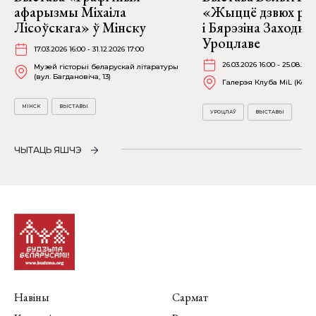
афарызмы Міхаіла
«Жыццё дзвюх рэк
Лісоўскага» ў Мінску
і Бярэзіна Заходня
Уроцлаве
17.03.2026 16:00 - 31.12.2026 17:00
26.03.2026 16:00 - 25.08.202
Музей гісторыі беларускай літаратуры
(вул. Багдановіча, 13)
Галерэя Клуба MiL (Kościu
МІНСК
ВЫСТАВЫ
УРОЦЛАЎ
ВЫСТАВЫ
ЧЫТАЦЬ ЯШЧЭ
Навіны
Сармат