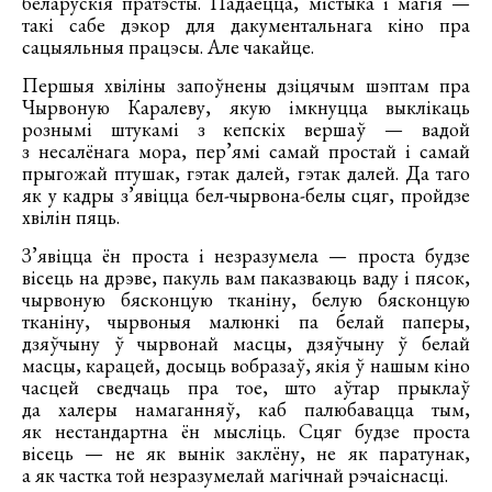
беларускія пратэсты. Падаецца, містыка і магія —
такі сабе дэкор для дакументальнага кіно пра
сацыяльныя працэсы. Але чакайце.
Першыя хвіліны запоўнены дзіцячым шэптам пра
Чырвоную Каралеву, якую імкнуцца выклікаць
рознымі штукамі з кепскіх вершаў — вадой
з несалёнага мора, пер’ямі самай простай і самай
прыгожай птушак, гэтак далей, гэтак далей. Да таго
як у кадры з’явіцца бел-чырвона-белы сцяг, пройдзе
хвілін пяць.
З’явіцца ён проста і незразумела — проста будзе
вісець на дрэве, пакуль вам паказваюць ваду і пясок,
чырвоную бясконцую тканіну, белую бясконцую
тканіну, чырвоныя малюнкі па белай паперы,
дзяўчыну ў чырвонай масцы, дзяўчыну ў белай
масцы, карацей, досыць вобразаў, якія ў нашым кіно
часцей сведчаць пра тое, што аўтар прыклаў
да халеры намаганняў, каб палюбавацца тым,
як нестандартна ён мысліць. Сцяг будзе проста
вісець — не як вынік заклёну, не як паратунак,
а як частка той незразумелай магічнай рэчаіснасці.