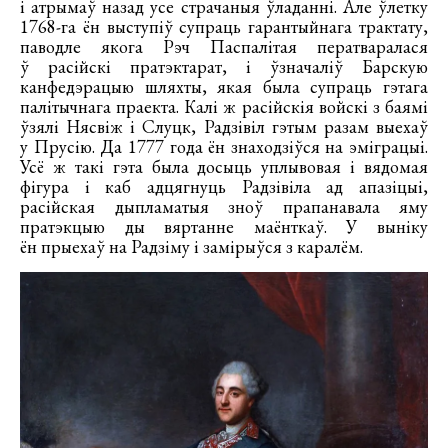
і атрымаў назад усе страчаныя ўладанні. Але ўлетку
1768-га ён выступіў супраць гарантыйнага трактату,
паводле якога Рэч Паспалітая ператваралася
ў расійскі пратэктарат, і ўзначаліў Барскую
канфедэрацыю шляхты, якая была супраць гэтага
палітычнага праекта. Калі ж расійскія войскі з баямі
ўзялі Нясвіж і Слуцк, Радзівіл гэтым разам выехаў
у Прусію. Да 1777 года ён знаходзіўся на эміграцыі.
Усё ж такі гэта была досыць уплывовая і вядомая
фігура і каб адцягнуць Радзівіла ад апазіцыі,
расійская дыпламатыя зноў прапанавала яму
пратэкцыю ды вяртанне маёнткаў. У выніку
ён прыехаў на Радзіму і замірыўся з каралём.