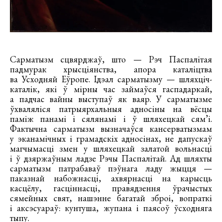
Сарматызм сцвярджаў, што — Рэч Паспалітая
падмурак хрысціянства, апора каталіцтва
ва Усходняй Еўропе. Ідэал сарматызму — шляхціч-
каталік, які ў мірны час займаўся гаспадаркай,
а падчас вайны выступаў як ваяр. У сарматызме
ўхваляліся патрыярхальныя адносіны на вёсцы
паміж панамі і сялянамі і ў шляхецкай сям’і.
Фактычна сарматызм вызначаўся кансерватызмам
у эканамічных і грамадскіх адносінах, не дапускаў
магчымасці змен у шляхецкай залатой вольнасці
і ў дзяржаўным ладзе Рэчы Паспалітай. Ад шляхты
сарматызм патрабаваў пэўнага ладу жыцця —
паказнай набожнасці, ахвярнасці на карысць
касцёлу, гасціннасці, правядзення ўрачыстых
сямейных свят, нашэнне багатай зброі, вопраткі
і аксэсуараў: кунтуша, жупана і паясоў ўсходняга
тыпу.