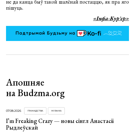
не да канца быў такой шалёнай постаццю, як пра яго
пішуць.
«Інфа-Кур'ер»
Апошняе
на Budzma.org
07.08.2026
ГРАМАДСТВА
МУЗЫКА
I’m Freaking Crazy — новы сінгл Анастасіі
Рыдлеўскай