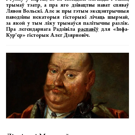
трымаў тэатр, а пра яго дзівацтвы нават спяваў
Лявон Вольскі. Але ж пры гэтым эксцэнтрычныя
паводзіны некаторыя гісторыкі лічаць шырмай,
за якой у тым ліку трымаўся палітычны разлік.
Пра легендарнага Радзівіла
распавёў
для «Інфа-
Кур'ер» гісторык Алег Дзярновіч.