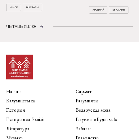
МІНСК
ВЫСТАВЫ
УРОЦЛАЎ
ВЫСТАВЫ
ЧЫТАЦЬ ЯШЧЭ
Навіны
Сармат
Калумністыка
Разумняты
Гісторыя
Беларуская мова
Гісторыя за 5 хвілін
Гатуем з «Будзьма!»
Літаратура
Забавы
Музыка
Грамадства