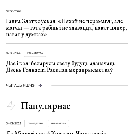
07.08.2026
Ганна Златкоўская: «Няхай не перамаглі, але
магчы — гэта рабіць і не здавацца, нават цяпер,
нават у думках»
07.08.2026
ГРАМАДСТВА
Дзе і калі беларусы свету будуць адзначаць
Дзень Годнасці. Расклад мерапрыемстваў
ЧЫТАЦЬ ЯШЧЭ
Папулярнае
04.08.2026
ГРАМАДСТВА
ЛІТАРАТУРА
Як Міцкевіч стаў Коласам. Чаму класік