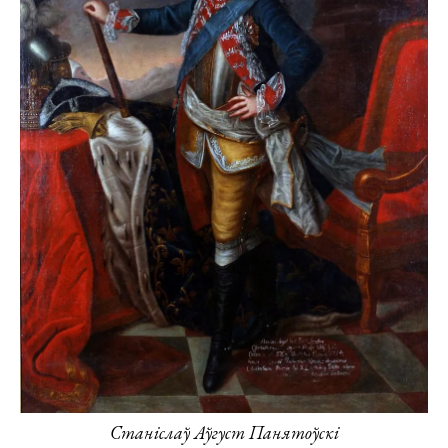
Станіслаў Аўгуст Панятоўскі