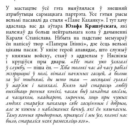
У мастацтве ўсё гэта выяўлялася ў знешняй
атрыбутыцы сармацкага партрэта. Усе гэтыя рысы
вельмі пасавалі да стыля «Пане Каханку». І тут хачу
адаслаць вас да аўтара
Юзафа Крашэўскага,
які
належаў да больш нейтральнага кола ў дачыненні
Караля Станіслава. Нібыта на падставе мемуараў
ён напісаў твор «Паперы Глінкі», дзе ёсць вельмі
цікавы пасаж. У кнізе герой апавядае, што служыў
у княжым войску, стаяў з аддзелам у Нясвіжы
і круціўся пры двары.
«Не так ужо ўлягалі
ў службу,
— піша ён. —
Хіба толькі час ад часу рабілі
экзэрцыцыі ў полі, віталі пачэсных гасцей, а больш
за ўсё тыднямі, ды што там — месяцамі гулялі
ў мар’яж і пазяхалі. Князь пад старасць любіў
выкідваць розныя конікі, часам быў занадта вясёлы,
а часцяком, наадварот, змрочны, хоць пры чужых
людзях стараўся паказаць сябе гасцінным і добрым,
але ж кожны з набліжаных бачыў, які ён няшчасны.
Таму ягоныя прыдворныя, прыяцелі і мы ўсе, колькі нас
было, стараліся неяк развесяліць яго».