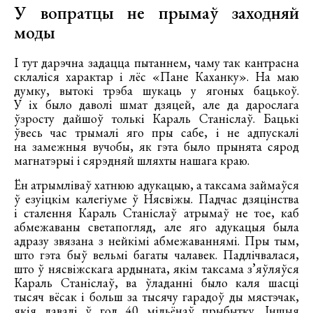
У вопратцы не прымаў заходняй
моды
І тут дарэчна задацца пытаннем, чаму так кантрасна
склаліся характар і лёс «Пане Каханку». На маю
думку, вытокі трэба шукаць у ягоных бацькоў.
У іх было даволі шмат дзяцей, але да дарослага
ўзросту дайшоў толькі Караль Станіслаў. Бацькі
ўвесь час трымалі яго пры сабе, і не адпускалі
на замежныя вучобы, як гэта было прынята сярод
магнатэрыі і сярэдняй шляхты нашага краю.
Ён атрымліваў хатнюю адукацыю, а таксама займаўся
ў езуіцкім калегіуме ў Нясвіжы. Падчас дзяцінства
і сталення Караль Станіслаў атрымаў не тое, каб
абмежаваны светапогляд, але яго адукацыя была
адразу звязана з нейкімі абмежаваннямі. Пры тым,
што гэта быў вельмі багаты чалавек. Падлічвалася,
што ў нясвіжскага ардыната, якім таксама з’яўляўся
Караль Станіслаў, ва ўладанні было каля шасці
тысяч вёсак і больш за тысячу гарадоў ды мястэчак,
якія давалі ў год 40 мільёнаў прыбытку. Іншыя