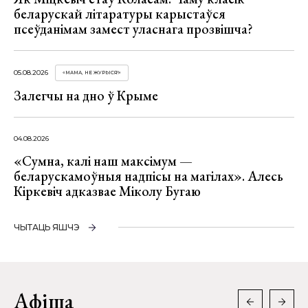
беларускай літаратуры карыстаўся
псеўданімам замест уласнага прозвішча?
05.08.2026
«МАМА, НЕ ЖУРЫСЯ!»
Залегчы на дно ў Крыме
04.08.2026
«Сумна, калі наш максімум —
беларускамоўныя надпісы на магілах». Алесь
Кіркевіч адказвае Міколу Бугаю
ЧЫТАЦЬ ЯШЧЭ
Афіша