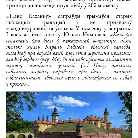
крыніцы ацэньваюць гэтую лічбу ў 200 мільёнаў.
«Пане Каханку» сапраўды трымаўся старых
шляхецкіх традыцый і не прызнаваў
заходнееўрапейскія ўплывы. У тым ліку ў вопратцы.
І вось як гэта апісваў Юльян Нямцэвіч:
«Калі ўсе
сенатары ўжо былі ў чужаземнай вопратцы, адзін
толькі князь Караль Радзівіл, віленскі ваявода,
нагадваў пра даўнія вякі. Быў гэта мужчына прыгожы,
глядзеў горда зверху. Меў ён на сабе пунцовы аксамітны
плашч, зашпілены гузікамі. (...) Насіў таксама
сабаліны каўпак, карабелю пры баку з золатам
і брыльянтамі, абвіслыя вусы, і задыхаўшыся ён сядаў
у крэсла».