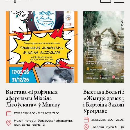
Выстава «Графічныя
Выстава Вольгі На
афарызмы Міхаіла
«Жыццё дзвюх рэк
Лісоўскага» ў Мінску
і Бярэзіна Заходня
Уроцлаве
17.03.2026 16:00 - 31.12.2026 17:00
26.03.2026 16:00 - 25.08.202
Музей гісторыі беларускай літаратуры
(вул. Багдановіча, 13)
Галерэя Клуба MiL (Kościu