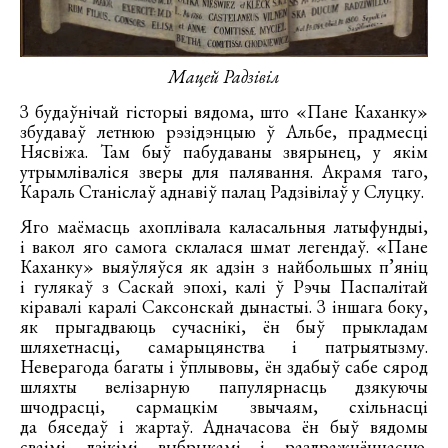
Мацей Радзівіл
З будаўнічай гісторыі вядома, што «Пане Каханку»
збудаваў летнюю рэзідэнцыю ў Альбе, прадмесці
Нясвіжа. Там быў пабудаваны звярынец, у якім
утрымліваліся зверы для палявання. Акрамя таго,
Караль Станіслаў аднавіў палац Радзівілаў у Слуцку.
Яго маёмасць ахоплівала каласальныя латыфундыі,
і вакол яго самога склалася шмат легендаў. «Пане
Каханку» выяўляўся як адзін з найбольшых п’яніц
і гулякаў з Саскай эпохі, калі ў Рэчы Паспалітай
кіравалі каралі Саксонскай дынастыі. З іншага боку,
як прыгадваюць сучаснікі, ён быў прыкладам
шляхетнасці, самарыцянства і патрыятызму.
Неверагода багаты і ўплывовы, ён здабыў сабе сярод
шляхты велізарную папулярнасць дзякуючы
шчодрасці, сармацкім звычаям, схільнасці
да бяседаў і жартаў. Адначасова ён быў вядомы
сваімі дзікімі выбрыкамі і раздражнённасцю.