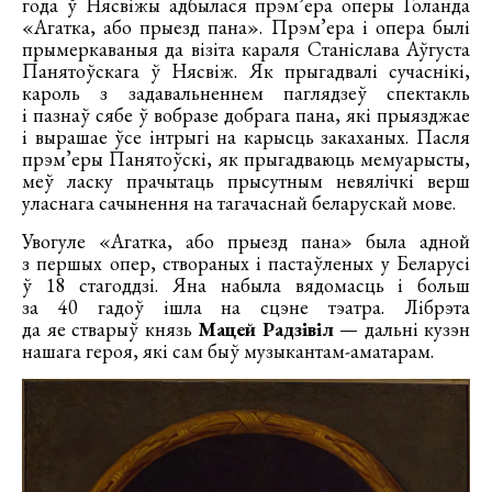
года ў Нясвіжы адбылася прэм’ера оперы Голанда
«Агатка, або прыезд пана». Прэм’ера і опера былі
прымеркаваныя да візіта караля Станіслава Аўгуста
Панятоўскага ў Нясвіж. Як прыгадвалі сучаснікі,
кароль з задавальненнем паглядзеў спектакль
і пазнаў сябе ў вобразе добрага пана, які прыязджае
і вырашае ўсе інтрыгі на карысць закаханых. Пасля
прэм’еры Панятоўскі, як прыгадваюць мемуарысты,
меў ласку прачытаць прысутным невялічкі верш
уласнага сачынення на тагачаснай беларускай мове.
Увогуле «Агатка, або прыезд пана» была адной
з першых опер, створаных і пастаўленых у Беларусі
ў 18 стагоддзі. Яна набыла вядомасць і больш
за 40 гадоў ішла на сцэне тэатра. Лібрэта
да яе стварыў князь
Мацей Радзівіл
— дальні кузэн
нашага героя, які сам быў музыкантам-аматарам.