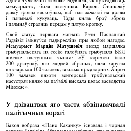
Адной з улюбёных забавак Радзівіла, як прыгадваюць
мемуарысты, была наступная. Караль Станіслаў
даваў грошы вяскоўцам, каб тыя залазілі на дрэвы
і пачыналі кукуваць. Тады князь браў зброю
і пачынаў страляць перцам у пятую кропку.
Свой статус першага магната Рэчы Паспалітай
Радзівіл імкнуўся падкрэсліць пры любой нагодзе.
Мемуарыст
Марцін Матушэвіч
выезд маршалка
трыбунальскага на сесію галоўнага трыбунала ВКЛ
апісвае наступным чынам: «У картэжы ішло
200 драгунаў, яго людзей абраных, ішла харугва
янычарская 100 чалавек, таксама прыдворных. Апроч
100 чалавек пяхоты венгерскай трыбунальскай
насустрач князю на паўмілі выехала цэлае ваеводства
Мінскае».
У дзівацтвах яго часта абвінавачвалі
палітычныя ворагі
Вакол вобраза «Пане Каханку» існавала і чорная
легенда Радзівіла. Аўтары часам пішуць, што п’янства