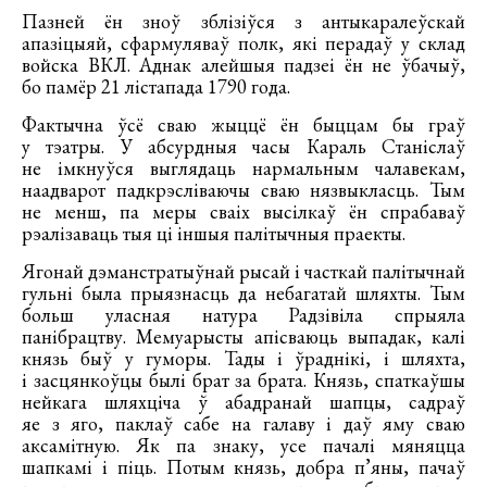
Пазней ён зноў зблізіўся з антыкаралеўскай
апазіцыяй, сфармуляваў полк, які перадаў у склад
войска ВКЛ. Аднак алейшыя падзеі ён не ўбачыў,
бо памёр 21 лістапада 1790 года.
Фактычна ўсё сваю жыццё ён быццам бы граў
у тэатры. У абсурдныя часы Караль Станіслаў
не імкнуўся выглядаць нармальным чалавекам,
наадварот падкрэсліваючы сваю нязвыкласць. Тым
не менш, па меры сваіх высілкаў ён спрабаваў
рэалізаваць тыя ці іншыя палітычныя праекты.
Ягонай дэманстратыўнай рысай і часткай палітычнай
гульні была прыязнасць да небагатай шляхты. Тым
больш уласная натура Радзівіла спрыяла
панібрацтву. Мемуарысты апісваюць выпадак, калі
князь быў у гуморы. Тады і ўраднікі, і шляхта,
і засцянкоўцы былі брат за брата. Князь, спаткаўшы
нейкага шляхціча ў абадранай шапцы, садраў
яе з яго, паклаў сабе на галаву і даў яму сваю
аксамітную. Як па знаку, усе пачалі мяняцца
шапкамі і піць. Потым князь, добра п’яны, пачаў