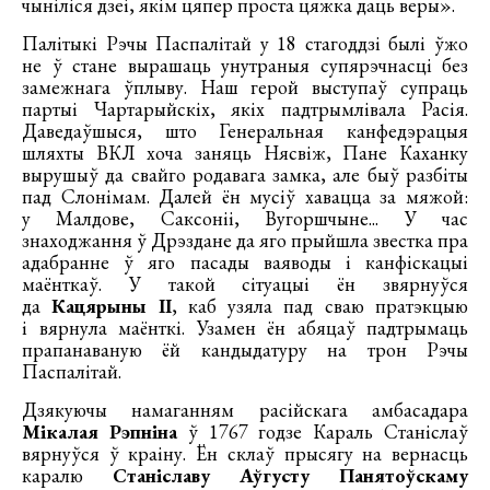
чыніліся дзеі, якім цяпер проста цяжка даць веры».
Палітыкі Рэчы Паспалітай у 18 стагоддзі былі ўжо
не ў стане вырашаць унутраныя супярэчнасці без
замежнага ўплыву. Наш герой выступаў супраць
партыі Чартарыйскіх, якіх падтрымлівала Расія.
Даведаўшыся, што Генеральная канфедэрацыя
шляхты ВКЛ хоча заняць Нясвіж, Пане Каханку
вырушыў да свайго родавага замка, але быў разбіты
пад Слонімам. Далей ён мусіў хавацца за мяжой:
у Малдове, Саксоніі, Вугоршчыне... У час
знаходжання ў Дрэздане да яго прыйшла звестка пра
адабранне ў яго пасады ваяводы і канфіскацыі
маёнткаў. У такой сітуацыі ён звярнуўся
да
Кацярыны ІІ
, каб узяла пад сваю пратэкцыю
і вярнула маёнткі. Узамен ён абяцаў падтрымаць
прапанаваную ёй кандыдатуру на трон Рэчы
Паспалітай.
Дзякуючы намаганням расійскага амбасадара
Мікалая Рэпніна
ў 1767 годзе Караль Станіслаў
вярнуўся ў краіну. Ён склаў прысягу на вернасць
каралю
Станіславу Аўгусту Панятоўскаму