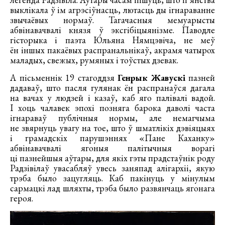
выклікала ў ім агрэсіўнасць, лютасць ды ігнараванне
звычаёвых нормаў. Тагачасныя мемуарысты
абвінавачвалі князя ў эксгібіцыянізме. Паводле
гісторыка і паэта Юльяна Нямцэвіча, не меў
ён іншых пакаёвых распранальнікаў, акрамя чатырох
маладых, свежых, румяных і тоўстых дзевак.
А пісьменнік 19 стагоддзя
Генрык Жавускі
пазней
дадаваў, што пасля гулянак ён распранаўся дагала
на вачах у людзей і казаў, каб яго палівалі вадой.
І хоць чалавек эпохі позняга барока даволі часта
ігнараваў публічныя нормы, але немагчыма
не звярнуць увагу на тое, што ў шматлікіх дэвіяцыях
і грамадскіх парушэннях «Пане Каханку»
абвінавачвалі ягоныя палітычныя ворагі
ці пазнейшыя аўтары, для якіх гэты прадстаўнік роду
Радзівілаў увасабляў увесь заняпад алігархіі, якую
трэба было зацугляць. Каб пакінуць у мінулым
сармацкі лад шляхты, трэба было развянчаць ягонага
героя.