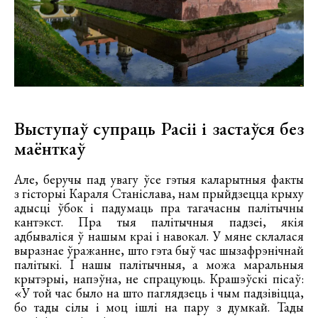
Выступаў супраць Расіі і застаўся без
маёнткаў
Але, беручы пад увагу ўсе гэтыя каларытныя факты
з гісторыі Караля Станіслава, нам прыйдзецца крыху
адысці ўбок і падумаць пра тагачасны палітычны
кантэкст. Пра тыя палітычныя падзеі, якія
адбываліся ў нашым краі і навокал. У мяне склалася
выразнае ўражанне, што гэта быў час шызафрэнічнай
палітыкі. І нашы палітычныя, а можа маральныя
крытэрыі, напэўна, не спрацуюць. Крашэўскі пісаў:
«У той час было на што паглядзець і чым падзівіцца,
бо тады сілы і моц ішлі на пару з думкай. Тады