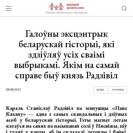
Галоўны эксцэнтрык
беларускай гісторыі, які
здзіўляў усіх сваімі
выбрыкамі. Якім на самай
справе быў князь Радзівіл
28.08.2021
АСОБА
ГІСТОРЫЯ
Караль Станіслаў Радзівіл па мянушцы «Пане
Кахану» — адна з самых скандальных і дзіўных
асоб у беларускай гісторыі. Гэты магнат летам
катаўся на санях па пасыпанай солі ў Нясвіжы, піў
і гуляў у карты, аб ім складалі легенды і байкі,