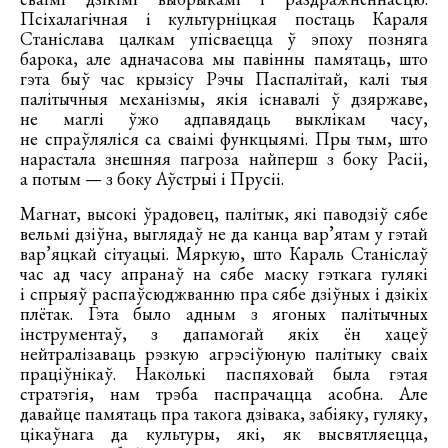
Псіхалагічная і культурніцкая постаць Караля
Станіслава цалкам упісваецца ў эпоху позняга
барока, але адначасова мы павінны памятаць, што
гэта быў час крызісу Рэчы Паспалітай, калі тыя
палітычныя механізмы, якія існавалі ў дзяржаве,
не маглі ўжо адпавядаць выклікам часу,
не спраўляліся са сваімі функцыямі. Пры тым, што
нарастала знешняя пагроза найперш з боку Расіі,
а потым — з боку Аўстрыі і Прусіі.
Магнат, высокі ўрадовец, палітык, які паводзіў сябе
вельмі дзіўна, выглядаў не да канца вар’ятам у гэтай
вар’яцкай сітуацыі. Мяркую, што Караль Станіслаў
час ад часу апранаў на сябе маску гэткага гулякі
і спрыяў распаўсюджванню пра сябе дзіўных і дзікіх
плётак. Гэта было адным з ягоных палітычных
інструментаў, з дапамогай якіх ён хацеў
нейтралізаваць рэзкую агрэсіўюную палітыку сваіх
праціўнікаў. Наколькі паспяховай была гэтая
стратэгія, нам трэба паспрачацца асобна. Але
давайце памятаць пра такога дзівака, забіяку, гуляку,
цікаўнага да культуры, які, як высвятляецца,