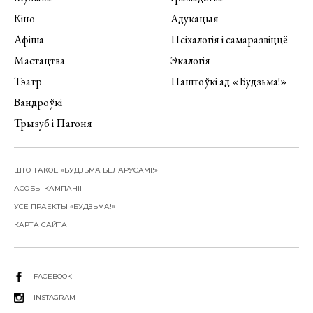
Кіно
Адукацыя
Афіша
Псіхалогія і самаразвіццё
Мастацтва
Экалогія
Тэатр
Паштоўкі ад «Будзьма!»
Вандроўкі
Трызуб і Пагоня
ШТО ТАКОЕ «БУДЗЬМА БЕЛАРУСАМІ!»
АСОБЫ КАМПАНІІ
УСЕ ПРАЕКТЫ «БУДЗЬМА!»
КАРТА САЙТА
FACEBOOK
INSTAGRAM