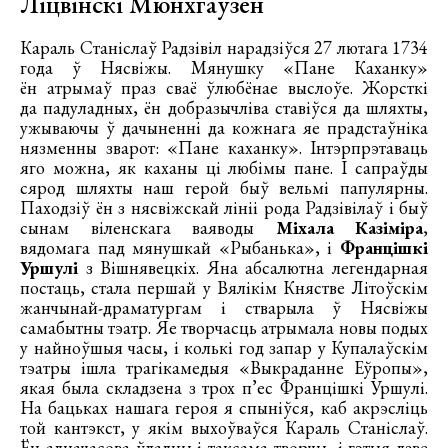
Ліцвінскі Мюнхгаўзен
Караль Станіслаў Радзівіл нарадзіўся 27 лютага 1734
года ў Нясвіжы. Мянушку «Пане Каханку»
ён атрымаў праз сваё ўлюбёнае выслоўе. Жорсткі
да падуладных, ён добразычліва ставіўся да шляхты,
ужываючы ў дачыненні да кожнага яе прадстаўніка
нязменны зварот: «Пане каханку». Інтэрпрэтаваць
яго можна, як каханы ці любімы пане. І сапраўды
сярод шляхты наш герой быў вельмі папулярны.
Паходзіў ён з нясвіжскай лініі рода Радзівілаў і быў
сынам віленскага ваяводы
Міхала Казіміра
,
вядомага пад мянушкай «Рыбанька», і
Францішкі
Уршулі
з Вішнявецкіх. Яна абсалютна легендарная
постаць, стала першай у Вялікім Княстве Літоўскім
жанчынай-драматургам і стварыла ў Нясвіжы
самабытны тэатр. Яе творчасць атрымала новы подых
у найноўшыя часы, і колькі год запар у Купалаўскім
тэатры ішла трагікамедыя «Выкраданне Еўропы»,
якая была складзена з трох п’ес Францішкі Уршулі.
На бацьках нашага героя я спыніўся, каб акрэсліць
той кантэкст, у якім выхоўваўся Караль Станіслаў.
Ён адначасова ўладны і таксама творчы, і гэтыя дзве