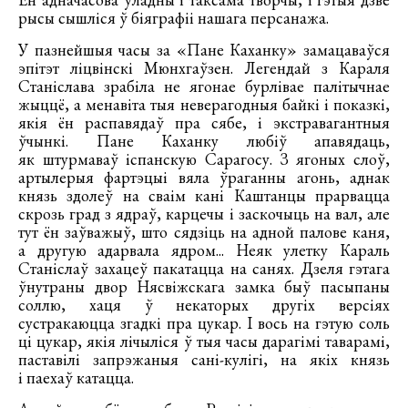
рысы сышліся ў біяграфіі нашага персанажа.
У пазнейшыя часы за «Пане Каханку» замацаваўся
эпітэт ліцвінскі Мюнхгаўзен. Легендай з Караля
Станіслава зрабіла не ягонае бурлівае палітычнае
жыццё, а менавіта тыя неверагодныя байкі і показкі,
якія ён распавядаў пра сябе, і экстравагантныя
ўчынкі. Пане Каханку любіў апавядаць,
як штурмаваў іспанскую Сарагосу. З ягоных слоў,
артылерыя фартэцыі вяла ўраганны агонь, аднак
князь здолеў на сваім кані Каштанцы прарвацца
скрозь град з ядраў, карцечы і заскочыць на вал, але
тут ён заўважыў, што сядзіць на адной палове каня,
а другую адарвала ядром... Неяк улетку Караль
Станіслаў захацеў пакатацца на санях. Дзеля гэтага
ўнутраны двор Нясвіжскага замка быў пасыпаны
соллю, хаця ў некаторых другіх версіях
сустракаюцца згадкі пра цукар. І вось на гэтую соль
ці цукар, якія лічыліся ў тыя часы дарагімі таварамі,
паставілі запрэжаныя сані-кулігі, на якіх князь
і паехаў катацца.