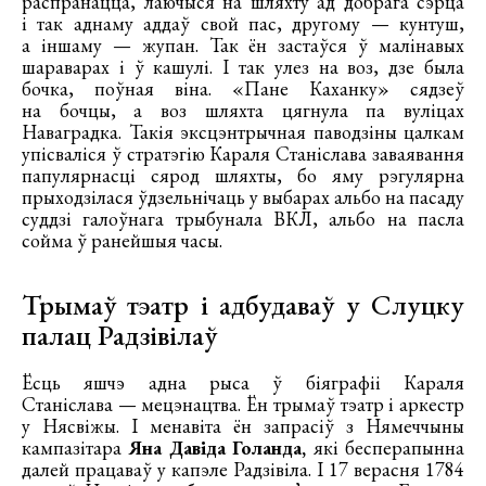
распранацца, лаючыся на шляхту ад добрага сэрца
і так аднаму аддаў свой пас, другому — кунтуш,
а іншаму — жупан. Так ён застаўся ў малінавых
шараварах і ў кашулі. І так улез на воз, дзе была
бочка, поўная віна. «Пане Каханку» сядзеў
на бочцы, а воз шляхта цягнула па вуліцах
Наваградка. Такія эксцэнтрычная паводзіны цалкам
упісваліся ў стратэгію Караля Станіслава заваявання
папулярнасці сярод шляхты, бо яму рэгулярна
прыходзілася ўдзельнічаць у выбарах альбо на пасаду
суддзі галоўнага трыбунала ВКЛ, альбо на пасла
сойма ў ранейшыя часы.
Трымаў тэатр і адбудаваў у Слуцку
палац Радзівілаў
Ёсць яшчэ адна рыса ў біяграфіі Караля
Станіслава — мецэнацтва. Ён трымаў тэатр і аркестр
у Нясвіжы. І менавіта ён запрасіў з Нямеччыны
кампазітара
Яна Давіда Голанда,
які бесперапынна
далей працаваў у капэле Радзівіла. І 17 верасня 1784