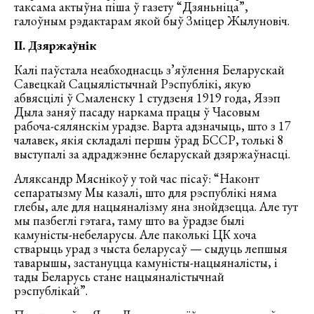
таксама актыўна піша ў газету “Дзяньнiца”,
галоўным рэдактарам якой быў Зміцер Жылуновіч.
II.
Дзяржаўнік
Калі паўстала неабходнасць з’яўлення Беларускай
Савецкай Сацыялістычнай Рэспублікі, якую
абвясцілі ў Смаленску 1 студзеня 1919 года, Язэп
Дыла заняў пасаду наркама працы ў Часовым
рабоча-сялянскім урадзе. Варта адзначыць, што з 17
чалавек, якія складалі першы ўрад БССР, толькі 8
выступалі за адраджэнне беларускай дзяржаўнасці.
Аляксандр Мяснікоў у той час пісаў: “Наконт
сепаратызму Мы казалі, што для рэспублікі няма
глебы, але для нацыяналізму яна знойдзецца. Але тут
мы пазбеглі гэтага, таму што ва ўрадзе былі
камуністы-небеларусы. Але паколькі ЦК хоча
стварыць урад з чыста беларусаў — сыдуць лепшыя
таварышы, застануцца камуністы-нацыяналісты, і
тады Беларусь стане нацыяналістычнай
рэспублікай”.