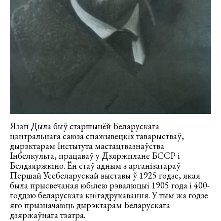
Язэп Дыла быў старшынёй Беларускага
цэнтральнага саюза спажывецкіх таварыстваў,
дырэктарам Інстытута мастацтвазнаўства
Інбелкульта, працаваў у Дзяржплане БССР і
Белдзяржкіно. Ён стаў адным з арганізатараў
Першай Усебеларускай выставы ў 1925 годзе, якая
была прысвечаная юбілею рэвалюцыі 1905 года і 400-
годдзю беларускага кнігадрукавання. У тым жа годзе
яго прызначаюць дырэктарам Беларускага
дзяржаўнага тэатра.