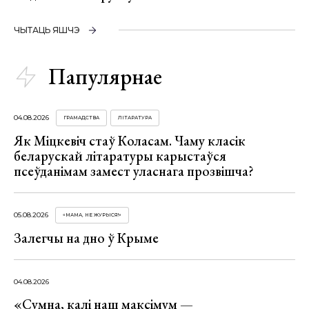
ЧЫТАЦЬ ЯШЧЭ
Папулярнае
04.08.2026
ГРАМАДСТВА
ЛІТАРАТУРА
Як Міцкевіч стаў Коласам. Чаму класік
беларускай літаратуры карыстаўся
псеўданімам замест уласнага прозвішча?
05.08.2026
«МАМА, НЕ ЖУРЫСЯ!»
Залегчы на дно ў Крыме
04.08.2026
«Сумна, калі наш максімум —