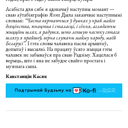
Асабіста для сябе я адзначыў наступны момант —
сваю аўтабіяграфію Язэп Дыла заканчвае наступнымі
словамі:
“Часта вяртаючыся ў думках у край майго
дзяцінства, юнацтва і сталасці, і сёння, аглядаючы
жыццёвы шлях, я радуюся, што лепшую частку гэтага
шляху я прайшоў, верна служачы майму народу, маёй
Беларусі”.
І гэта словы чалавека пасля арыштаў,
допытаў і высылкі. На працягу ўсяго жыцця гэты
чалавек не забываўся пра сваю Радзіму. Хацелася б
верыць, што і яна не забудзе свайго простага і
мужнага сына.
Канстанцін Касяк