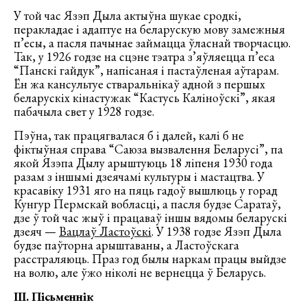
У той час Язэп Дыла актыўна шукае сродкі,
перакладае і адаптуе на беларускую мову замежныя
п’есы, а пасля пачынае займацца ўласнай творчасцю.
Так, у 1926 годзе на сцэне тэатра з’яўляецца п’еса
“Панскі гайдук”, напісаная і пастаўленая аўтарам.
Ён жа кансультуе стваральнікаў адной з першых
беларускіх кінастужак “Кастусь Каліноўскі”, якая
пабачыла свет у 1928 годзе.
Пэўна, так працягвалася б і далей, калі б не
фіктыўная справа “Саюза вызвалення Беларусі”, па
якой Язэпа Дылу арыштуюць 18 ліпеня 1930 года
разам з іншымі дзеячамі культуры і мастацтва. У
красавіку 1931 яго на пяць гадоў вышлюць у горад
Кунгур Пермскай вобласці, а пасля будзе Саратаў,
дзе ў той час жыў і працаваў іншы вядомы беларускі
дзеяч —
Вацлаў Ластоўскі
. У 1938 годзе Язэп Дыла
будзе паўторна арыштаваны, а Ластоўскага
расстраляюць. Праз год былы наркам працы выйдзе
на волю, але ўжо ніколі не вернецца ў Беларусь.
III.
Пісьменнік