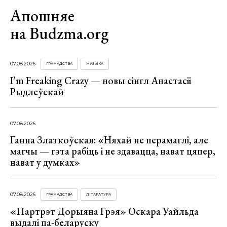
Апошняе
на Budzma.org
07.08.2026
ГРАМАДСТВА
МУЗЫКА
I’m Freaking Crazy — новы сінгл Анастасіі
Рыдлеўскай
07.08.2026
Ганна Златкоўская: «Няхай не перамаглі, але
магчы — гэта рабіць і не здавацца, нават цяпер,
нават у думках»
07.08.2026
ГРАМАДСТВА
ЛІТАРАТУРА
«Партрэт Дорыяна Грэя» Оскара Уайльда
выдалі па-беларуску