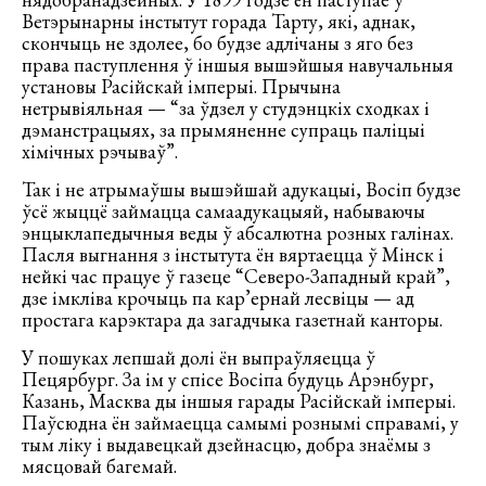
Ветэрынарны інстытут горада Тарту, які, аднак,
скончыць не здолее, бо будзе адлічаны з яго без
права паступлення ў іншыя вышэйшыя навучальныя
установы Расійскай імперыі. Прычына
нетрывіяльная — “за ўдзел у студэнцкіх сходках і
дэманстрацыях, за прымяненне супраць паліцыі
хімічных рэчываў”.
Так і не атрымаўшы вышэйшай адукацыі, Восіп будзе
ўсё жыццё займацца самаадукацыяй, набываючы
энцыклапедычныя веды ў абсалютна розных галінах.
Пасля выгнання з інстытута ён вяртаецца ў Мінск і
нейкі час працуе ў газеце “Северо-Западный край”,
дзе імкліва крочыць па кар’ернай лесвіцы — ад
простага карэктара да загадчыка газетнай канторы.
У пошуках лепшай долі ён выпраўляецца ў
Пецярбург. За ім у спісе Восіпа будуць Арэнбург,
Казань, Масква ды іншыя гарады Расійскай імперыі.
Паўсюдна ён займаецца самымі рознымі справамі, у
тым ліку і выдавецкай дзейнасцю, добра знаёмы з
мясцовай багемай.