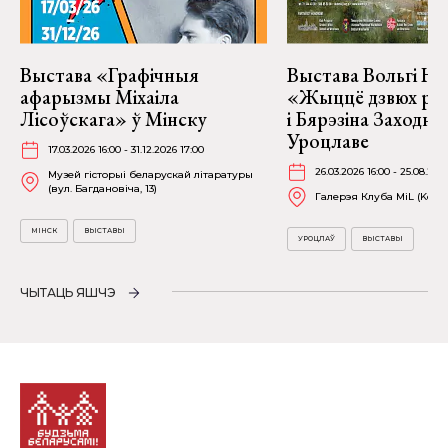
Выстава «Графічныя
Выстава Вольгі На
афарызмы Міхаіла
«Жыццё дзвюх рэк
Лісоўскага» ў Мінску
і Бярэзіна Заходня
Уроцлаве
17.03.2026 16:00 - 31.12.2026 17:00
26.03.2026 16:00 - 25.08.202
Музей гісторыі беларускай літаратуры
(вул. Багдановіча, 13)
Галерэя Клуба MiL (Kościu
МІНСК
ВЫСТАВЫ
УРОЦЛАЎ
ВЫСТАВЫ
ЧЫТАЦЬ ЯШЧЭ