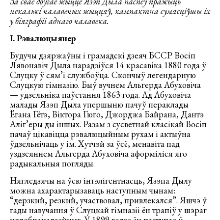
За сваё доўгае жыццё Язэп Дыла паспеў пражыць
некалькі чалавечых жыццяў, кампактна сумясціўшы іх
у біяграфіі аднаго чалавека.
I.
Рэвалюцыянер
Будучы дзяржаўны і грамадскі дзеяч БССР Восіп
Лявонавіч Дыла нарадзіўся 14 красавіка 1880 года ў
Слуцку ў сям’і службоўца. Скончыў легендарную
Слуцкую гімназію. Быў вучнем Альгерда Абуховіча
— удзельніка паўстання 1863 года. Ад Абуховіча
малады Язэп Дыла упершыню пачуў пераклады
Ёгана Гётэ, Віктора Гюго, Джорджа Байрана, Дантэ
Аліг’еры ды іншых. Разам з сусветнай класікай Восіп
пачаў цікавіцца рэвалюцыйным рухам і актыўна
ўдзельнічаць у ім. Хутчэй за ўсё, менавіта пад
уздзеяннем Альгерда Абуховіча аформіліся яго
радыкальныя погляды.
Нягледзячы на ўсю інтэлігентнасць, Язэпа Дылу
можна ахарактарызаваць наступным чынам:
“дерзкий, резкий, участвовал, привлекался”. Яшчэ ў
гады навучання ў Слуцкай гімназіі ён трапіў у шэраг
нядобранадзейных. У 1899 годзе ён паступае ў