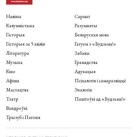
Навіны
Сармат
Калумністыка
Разумняты
Гісторыя
Беларуская мова
Гісторыя за 5 хвілін
Гатуем з «Будзьма!»
Літаратура
Забавы
Музыка
Грамадства
Кіно
Адукацыя
Афіша
Псіхалогія і самаразвіццё
Мастацтва
Экалогія
Тэатр
Паштоўкі ад «Будзьма!»
Вандроўкі
Трызуб і Пагоня