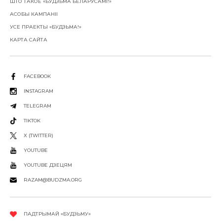
ШТО ТАКОЕ «БУДЗЬМА БЕЛАРУСАМІ!»
АСОБЫ КАМПАНІІ
УСЕ ПРАЕКТЫ «БУДЗЬМА!»
КАРТА САЙТА
FACEBOOK
INSTAGRAM
TELEGRAM
TIKTOK
X (TWITTER)
YOUTUBE
YOUTUBE ДЗЕЦЯМ
RAZAM@BUDZMA.ORG
ПАДТРЫМАЙ «БУДЗЬМУ»