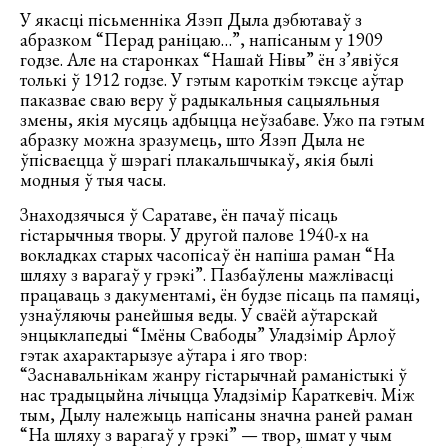
У якасці пісьменніка Язэп Дыла дэбютаваў з
абразком “Перад раніцаю…”, напісаным у 1909
годзе. Але на старонках “Нашай Нівы” ён з’явіўся
толькі ў 1912 годзе. У гэтым кароткім тэксце аўтар
паказвае сваю веру ў радыкальныя сацыяльныя
змены, якія мусяць адбыцца неўзабаве. Ужо па гэтым
абразку можна зразумець, што Язэп Дыла не
ўпісваецца ў шэрагі плакальшчыкаў, якія былі
модныя ў тыя часы.
Знаходзячыся ў Саратаве, ён пачаў пісаць
гістарычныя творы. У другой палове 1940-х на
вокладках старых часопісаў ён напіша раман “На
шляху з варагаў у грэкі”. Пазбаўлены мажлівасці
працаваць з дакументамі, ён будзе пісаць па памяці,
узнаўляючы ранейшыя веды. У сваёй аўтарскай
энцыклапедыі “Імёны Свабоды” Уладзімір Арлоў
гэтак ахарактарызуе аўтара і яго твор:
“Заснавальнікам жанру гістарычнай раманістыкі ў
нас традыцыйна лічыцца Уладзімір Караткевіч. Між
тым, Дылу належыць напісаны значна раней раман
“На шляху з варагаў у грэкі” — твор, шмат у чым