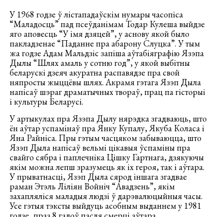
У 1968 годзе ў лістападаўскім нумары часопіса
“Маладосць” пад псеўданімам Тодар Кулеша выйдзе
яго аповесць “У імя дзяцей”, у аснову якой было
пакладзенае “Паданне пра абарону Слуцка”. У тым
жа годзе Адам Мальдзіс запіша аўтабіяграфію Язэпа
Дылы “Шлях амаль у сотню год”, у якой выбітны
беларускі дзеяч акуратна распавядзе пра свой
няпросты жыццёвы шлях. Акрамя гэтага Язэп Дыла
напісаў шэраг драматычных твораў, прац па гісторыі
і культуры Беларусі.
У артыкулах пра Язэпа Дылу нярэдка згадваюць, што
ён аўтар успамінаў пра Янку Купалу, Якуба Коласа і
Яна Райніса. Пры гэтым часцяком забываюцца, што
Язэп Дыла напісаў вельмі цікавыя ўспаміны пра
свайго сябра і паплечніка Цішку Гартнага, дзякуючы
якім можна лепш зразумець як іх героя, так і аўтара.
У прыватнасці, Язэп Дыла сярод іншага згадвае
раман Этэль Ліліян Войніч “Авадзень”, якім
захапляліся маладыя людзі ў дарэвалюцыйныя часы.
Усе гэтыя тэксты выйдуць асобным выданнем у 1981
годзе, праз 8 гадоў пасля смерці аўтара.