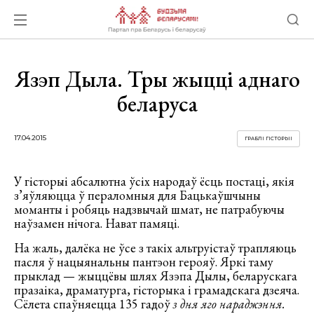
Язэп Дыла. Тры жыцці аднаго
беларуса
17.04.2015
ГРАБЛІ ГІСТОРЫІ
У гісторыі абсалютна ўсіх народаў ёсць постаці, якія
з’яўляюцца ў пераломныя для Бацькаўшчыны
моманты і робяць надзвычай шмат, не патрабуючы
наўзамен нічога. Нават памяці.
На жаль, далёка не ўсе з такіх альтруістаў трапляюць
пасля ў нацыянальны пантэон герояў. Яркі таму
прыклад — жыццёвы шлях Язэпа Дылы, беларускага
празаіка, драматурга, гісторыка і грамадскага дзеяча.
Сёлета спаўняецца 135 гадоў
з дня яго нараджэння.