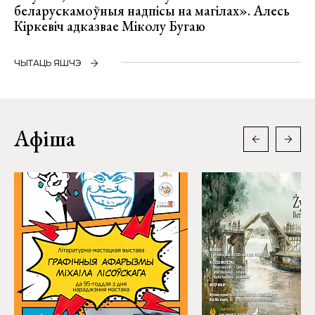
беларускамоўныя надпісы на магілах». Алесь
Кіркевіч адказвае Міколу Бугаю
ЧЫТАЦЬ ЯШЧЭ
Афіша