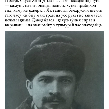
Пратрымаўся Язэп Дыла на сваёй пасадзе нядоўга
— камуністы-інтэрнацыяналісты хутка прыбіралі
тых, каму не давяралі. Як і многія беларускія дзеячы
таго часу, ён быў майстрам на ўсе рукі і не займаўся
нечым адным. Даводзілася і дзяржаўныя справы
вырашаць, і на эканоміку з культурай час знаходзіць.