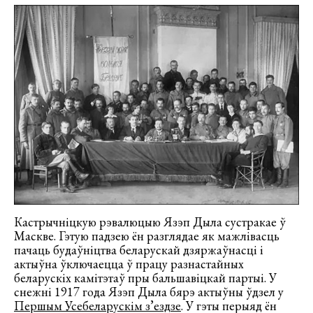
Кастрычніцкую рэвалюцыю Язэп Дыла сустракае ў
Маскве. Гэтую падзею ён разглядае як мажлівасць
пачаць будаўніцтва беларускай дзяржаўнасці і
актыўна ўключаецца ў працу разнастайных
беларускіх камітэтаў пры бальшавіцкай партыі. У
снежні 1917 года Язэп Дыла бярэ актыўны ўдзел у
Першым Усебеларускім з’ездзе
. У гэты перыяд ён