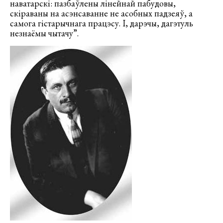
наватарскі: пазбаўлены лінейнай пабудовы,
скіраваны на асэнсаванне не асобных падзеяў, а
самога гістарычнага працэсу. І, дарэчы, дагэтуль
незнаёмы чытачу”.