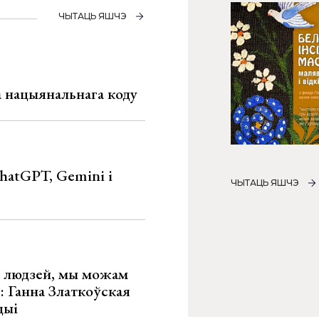
ЧЫТАЦЬ ЯШЧЭ
га нацыянальнага коду
hatGPT, Gemini і
ЧЫТАЦЬ ЯШЧЭ
х людзей, мы можам
»: Ганна Златкоўская
цыі