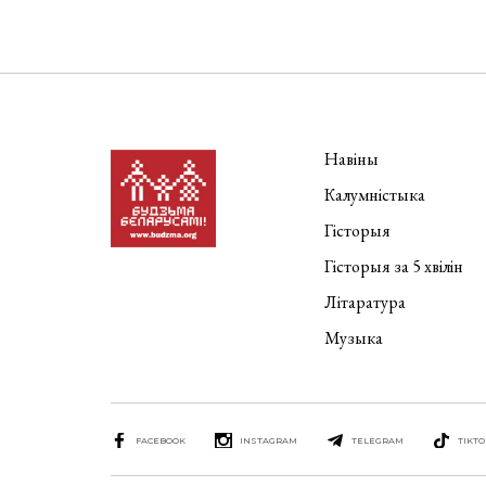
Навіны
Калумністыка
Гісторыя
Гісторыя за 5 хвілін
Літаратура
Музыка
FACEBOOK
INSTAGRAM
TELEGRAM
TIKTO