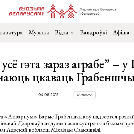
таратура
Музыка
Відэа
Вандроўкі
Афіша
усё гэта зараз аграбе” – у 
наюць цкаваць Грабеншчы
04.08.2015
ЗАМЕЖЖА
рта «Аквариум» Барыс Грабеншчыкоў падвергся рэзка
ійскай Дзяржаўнай думы пасля сустрэчы з былым прэзід
м Адэскай вобласці Міхаілам Саакашвілі.