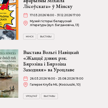
афарызмы Міхаіла
Лісоўскага» ў Мінску
17.03.2026 16:00 - 31.12.2026 17:00
Музей гісторыі беларускай
літаратуры (вул. Багдановіча, 13)
МІНСК
ВЫСТАВЫ
Выстава Вольгі Навіцкай
«Жыццё дзвюх рэк.
Бярэзіна і Бярэзіна
Заходняя» ва Уроцлаве
26.03.2026 16:00 - 25.08.2026 19:00
Галерэя Клуба MiL (Kościuszki, 10)
УРОЦЛАЎ
ВЫСТАВЫ