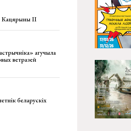
а Кацярыны ІІ
астрычніка» агучыла
овых ветразей
летнік беларускіх