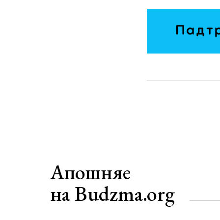
Апошняе
на Budzma.org