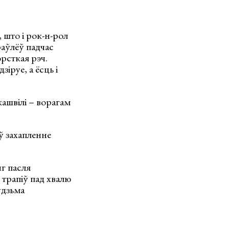
 што і рок-н-рол
раўлёў падчас
орсткая рэч.
зіруе, а ёсць і
ашвілі – ворагам
ў захапленне
нг пасля
трапіў пад хвалю
удзьма