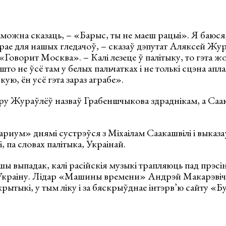
 можна сказаць, – «Барыс, ты не маеш рацыі». Я баюся,
ірае для нашых гледачоў, – сказаў дэпутат Аляксей Жу
«Говорит Москва». – Калі лезеце ў палітыку, то гэта ж
што не ўсё там у белых пальчатках і не толькі сцэна аплад
кую, ён усё гэта зараз аграбе».
ру Жураўлёў назваў Грабеншчыкова здраднікам, а Саак
риум» днямі сустрэўся з Міхаілам Саакашвілі і выказа
і, па словах палітыка, Украінай.
ршы выпадак, калі расійскія музыкі трапляюць пад прэсі
Украіну. Лідар «Машины времени» Андрэй Макарэвіч 
рытыкі, у тым ліку і за бяскрыўднае інтэрв’ю сайту «Б