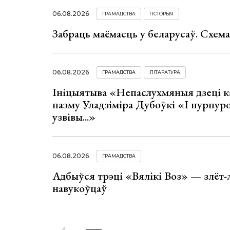
06.08.2026
ГРАМАДСТВА
ГІСТОРЫЯ
Забраць маёмасць у беларусаў. Схем
06.08.2026
ГРАМАДСТВА
ЛІТАРАТУРА
Ініцыятыва «Непаслухмяныя дзеці к
паэму Уладзіміра Дубоўкі «І пурпур
узвівы...»
06.08.2026
ГРАМАДСТВА
Адбыўся трэці «Вялікі Воз» — злёт-
навукоўцаў