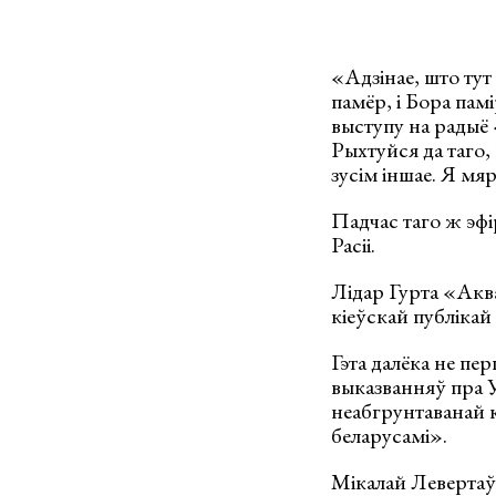
«Адзінае, што тут
памёр, і Бора пам
выступу на радыё 
Рыхтуйся да таго, 
зусім іншае. Я мяр
Падчас таго ж эфі
Расіі.
Лідар Гурта «Аква
кіеўскай публікай 
Гэта далёка не пе
выказванняў пра 
неабгрунтаванай к
беларусамі».
Мікалай Левертаў