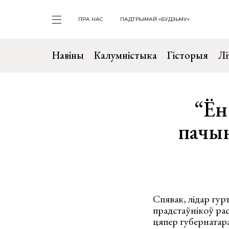
ПРА НАС
ПАДТРЫМАЙ «БУДЗЬМУ»
Навіны
Калумністыка
Гісторыя
Лі
“Ён 
пачы
Спявак, лідар гу
прадстаўнікоў рас
цяпер губернатара