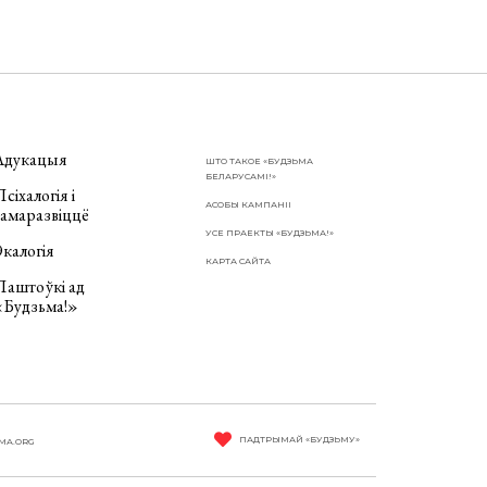
Адукацыя
ШТО ТАКОЕ «БУДЗЬМА
БЕЛАРУСАМІ!»
сіхалогія і
АСОБЫ КАМПАНІІ
самаразвіццё
УСЕ ПРАЕКТЫ «БУДЗЬМА!»
калогія
КАРТА САЙТА
Паштоўкі ад
«Будзьма!»
ПАДТРЫМАЙ «БУДЗЬМУ»
MA.ORG