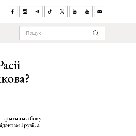
Расіі
кова?
й крытыцы з боку
энтам Грузіі, а