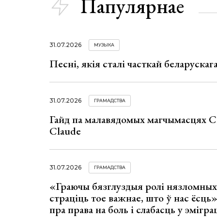
Папулярнае
31.07.2026
МУЗЫКА
Песні, якія сталі часткай беларуска
31.07.2026
ГРАМАДСТВА
Гайд па малавядомых магчымасцях C
Claude
31.07.2026
ГРАМАДСТВА
«Граючы бязглуздыя ролі нязломны
страціць тое важнае, што ў нас ёсць
пра права на боль і слабасць у эмігра