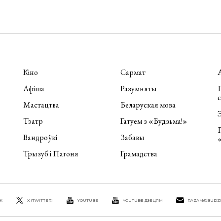
Кіно
Сармат
Афіша
Разумняты
П
Мастацтва
Беларуская мова
Э
Тэатр
Гатуем з «Будзьма!»
Вандроўкі
Забавы
Трызуб і Пагоня
Грамадства
K
X (TWITTER)
YOUTUBE
YOUTUBE ДЗЕЦЯМ
RAZAM@BUDZ