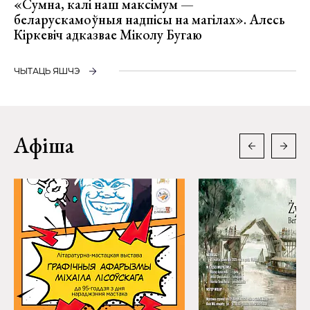
«Сумна, калі наш максімум —
беларускамоўныя надпісы на магілах». Алесь
Кіркевіч адказвае Міколу Бугаю
ЧЫТАЦЬ ЯШЧЭ
Афіша