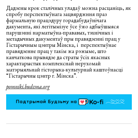
Дадзены крок сталічных уладаў можна расцаніць, як
спробу перспектыўнага зацвярджння праз
фармальную працэдуру горадабудаўнічага
дакумента, які легітымізуе ўсе ўжо адбыўшыяся
парушэнні нарматыўна-прававых, тэхнічных і
метадычных дакументаў пры правядзенні прац у
Гістарычным цэнтры Мінска, і перспектыўнае
правядзенне прац у такім жа рэжыме, што
канчаткова прывядзе да страты ўсіх якасных
характарыстык комплекснай нерухомай
матэрыяльнай гісторыка-культурнай каштоўнасці
“Гістарычны цэнтр г. Мінска”.
pomniki.budzma.org