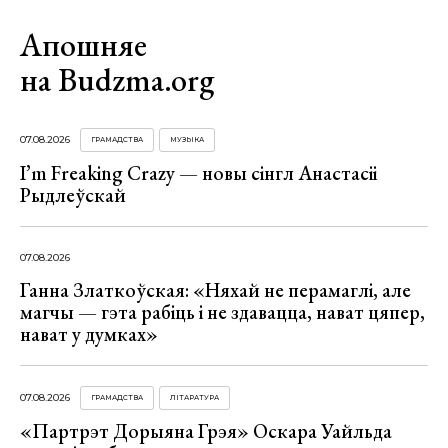
Апошняе
на Budzma.org
07.08.2026
ГРАМАДСТВА
МУЗЫКА
I’m Freaking Crazy — новы сінгл Анастасіі
Рыдлеўскай
07.08.2026
Ганна Златкоўская: «Няхай не перамаглі, але
магчы — гэта рабіць і не здавацца, нават цяпер,
нават у думках»
07.08.2026
ГРАМАДСТВА
ЛІТАРАТУРА
«Партрэт Дорыяна Грэя» Оскара Уайльда