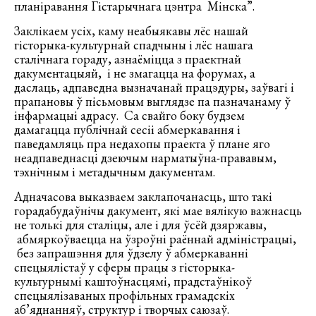
планіравання Гістарычнага цэнтра Мінска”.
Заклікаем усіх, каму неабыякавы лёс нашай
гісторыка-культурнай спадчыны і лёс нашага
сталічнага гораду, азнаёміцца з праектнай
дакументацыяй, і не змагацца на форумах, а
даслаць, адпаведна вызначанай працэдуры, заўвагі і
прапановы ў пісьмовым выглядзе па пазначанаму ў
інфармацыі адрасу. Са свайго боку будзем
дамагацца публічнай сесіі абмеркавання і
паведамляць пра недахопы праекта ў плане яго
неадпаведнасці дзеючым нарматыўна-прававым,
тэхнічным і метадычным дакументам.
Адначасова выказваем заклапочанасць, што такі
горадабудаўнічы дакумент, які мае вялікую важнасць
не толькі для сталіцы, але і для ўсёй дзяржавы,
абмяркоўваецца на ўзроўні раённай адміністрацыі,
без запрашэння для ўдзелу ў абмеркаванні
спецыялістаў у сферы працы з гісторыка-
культурнымі каштоўнасцямі, прадстаўнікоў
спецыялізаваных профільных грамадскіх
аб’яднанняў, структур і творчых саюзаў.