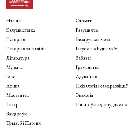
Навіны
Сармат
Калумністыка
Разумняты
Гісторыя
Беларуская мова
Гісторыя за 5 хвілін
Гатуем з «Будзьма!»
Літаратура
Забавы
Музыка
Грамадства
Кіно
Адукацыя
Афіша
Псіхалогія і самаразвіццё
Мастацтва
Экалогія
Тэатр
Паштоўкі ад «Будзьма!»
Вандроўкі
Трызуб і Пагоня