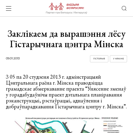
Заклікаем да вырашэння лёсу
Гістарычнага цэнтра Мінска
09.01.2013
ГІСТОРЫЯ
У КРАІНЕ
З 05 па 20 студзеня 2013 г. адмінстрацыяй
Цэнтральнага раёна г. Мінска праводзіцца
грамадскае абмеркаванне праекта “Унясенне зменаў
у горадабудаўнічы праект дэтальнага планіравання
рэканструкцыі, рэстаўрацыі, аднаўлення і
добраўпарадкавання Гістарычнага цэнтру г. Мінска”.