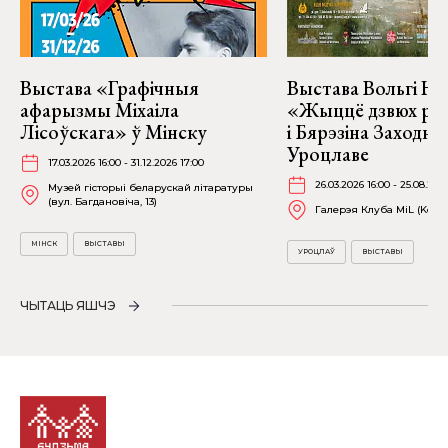
Выстава «Графічныя
Выстава Вольгі На
афарызмы Міхаіла
«Жыццё дзвюх рэк
Лісоўскага» ў Мінску
і Бярэзіна Заходня
Уроцлаве
17.03.2026 16:00 - 31.12.2026 17:00
26.03.2026 16:00 - 25.08.202
Музей гісторыі беларускай літаратуры
(вул. Багдановіча, 13)
Галерэя Клуба MiL (Kościu
МІНСК
ВЫСТАВЫ
УРОЦЛАЎ
ВЫСТАВЫ
ЧЫТАЦЬ ЯШЧЭ