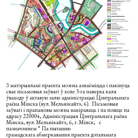
З матэрыяламі праекта можна азнаёміцца і пакінуць
свае пісьмовыя заўвагі ў холе 3-га паверха каля
ўваходу ў актавую залю адміністрацыі Цэнтральнага
раёна Мінска (вул. Мельнікайтэ, 6). Пісьмовыя
заўвагі і прапановы можна накіраваць і па пошце па
адрасу 220004, Адміністрацыя Цэнтральнага раёна
Мінска, вул. Мельнікайтэ, 6, г. Мінск, с
пазначэннем “ Па пытанню
грамадскага абмеркавання праекта дэтальнага