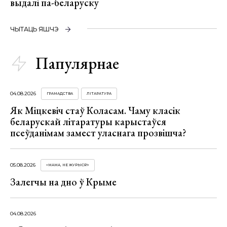
выдалі па-беларуску
ЧЫТАЦЬ ЯШЧЭ
Папулярнае
04.08.2026
ГРАМАДСТВА
ЛІТАРАТУРА
Як Міцкевіч стаў Коласам. Чаму класік
беларускай літаратуры карыстаўся
псеўданімам замест уласнага прозвішча?
05.08.2026
«МАМА, НЕ ЖУРЫСЯ!»
Залегчы на дно ў Крыме
04.08.2026