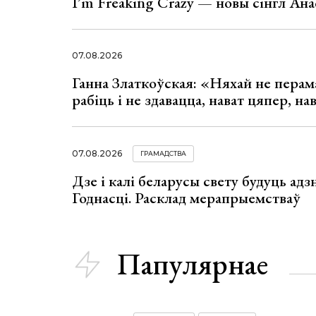
I’m Freaking Crazy — новы сінгл Ана
07.08.2026
Ганна Златкоўская: «Няхай не перама
рабіць і не здавацца, нават цяпер, на
07.08.2026
ГРАМАДСТВА
Дзе і калі беларусы свету будуць ад
Годнасці. Расклад мерапрыемстваў
Папулярнае