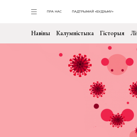
ПРА НАС
ПАДТРЫМАЙ «БУДЗЬМУ»
Навіны
Калумністыка
Гісторыя
Лі