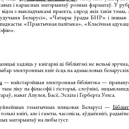
кавых і карысных матэрыялаў розных фарматаў. У р
відэа з выкладчыкамі праекта, сярод якіх такія тэмы
Будучыня Беларусі», «Чатыры ўрады БНР» і іншыя.
падкасты: «Практычная палітыка», «Класічная адукацы
офію».
аляцыі хадзіць у кнігарні ці бібліятэкі не вельмі зручна
ыбар электронных кніг ёсць на адмысловых беларускіх
а
— найстарэйшая электронная бібліятэка — прапануе 
ым ліку па філасофіі і гісторыі, слоўнікі, энцыклапеды
араў, нават Апулея, Басё, Эсхіла і Герберта Уэлса.
буйнейшых тэматычных пляцовак Беларусі —
Біблія
олькі кнігі, але і газеты, часопісы, аўдыёкнігі, радыё
ншых матэрыялаў на любы густ.