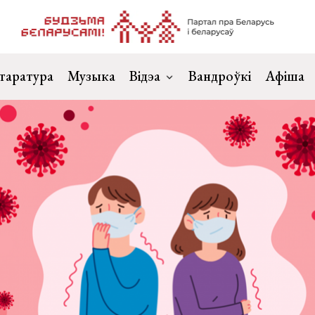
таратура
Музыка
Відэа
Вандроўкі
Афіша