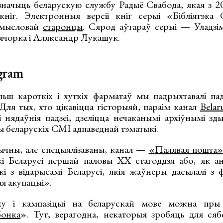
значыць беларускую службу Радыё Свабода, якая з 2
ніг. Электронныя версіі кніг серыі «Бібліятэк
дмысловай
старонцы
. Сярод аўтараў серыі — Уладзі
Вячорка і Аляксандр Лукашук.
gram
ьш кароткіх і хуткіх фарматаў мы падрыхтавалі па
 Для тых, хто цікавіцца гісторыяй, параім канал
Belar
і нядаўнія падзеі, дзеліцца нечаканымі архіўнымі зд
ы беларускіх СМІ адпаведнай тэматыкі.
рычны, але спецыялізаваны, канал —
«
Палявая пошта
»
і Беларусі першай паловы ХХ стагоддзя або, як ан
і з відарысамі Беларусі, якія жаўнеры дасылалі з ф
я акупацыі».
ку і кампазіцыі на беларускай мове можна пры 
бонка
». Тут, верагодна, некаторыя зробяць для ся