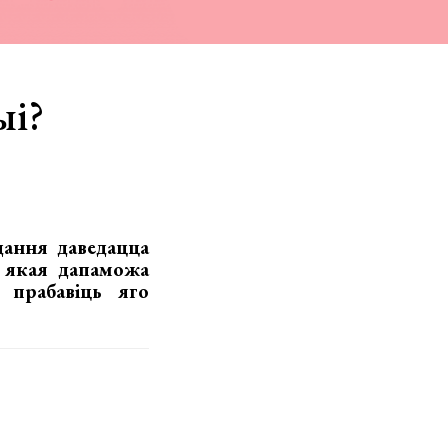
ыі?
дання даведацца
 якая дапаможа
 прабавіць яго