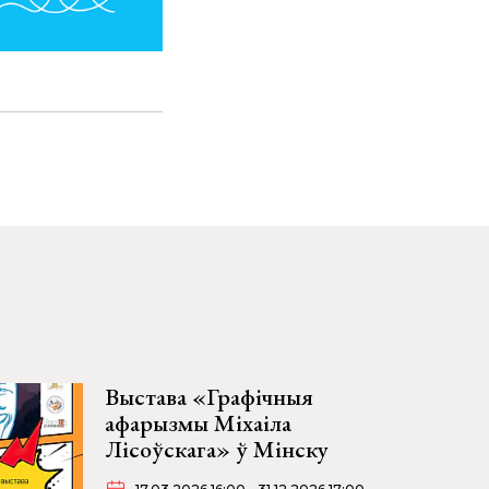
Выстава «Графічныя
афарызмы Міхаіла
Лісоўскага» ў Мінску