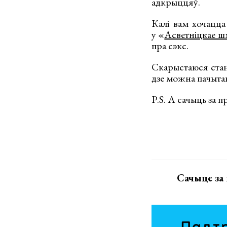
адкрыццяў.
Калі вам хочацца
у «
Асветніцкае ш
пра сэкс.
Скарыстаюся стан
дзе можна пачытаць
P.S. А сачыць за 
Сачыце за