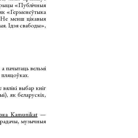
убрыцы «Публічныя
, як «Герменеўтыка
 Не менш цікавыя
я. Ідэя свабоды»,
, а пачытаць вельмі
 пляцоўках.
вялікі выбар кніг
і), як беларускіх,
тэка Kamunikat
—
перадачы, музычныя