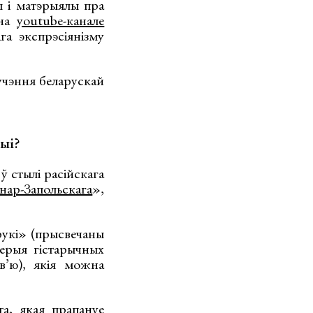
 і матэрыялы пра
 на
youtube-канале
га экспрэсіянізму
чэння беларускай
цыі?
ў стылі расійскага
нар-Запольскага
»,
рукі» (прысвечаны
серыя гістарычных
в’ю), якія можна
та, якая прапануе