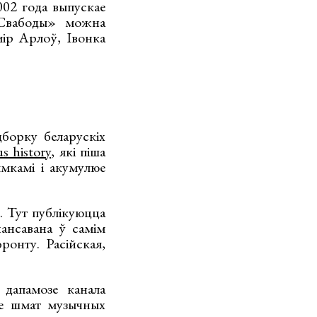
002 года выпускае
а Свабоды» можна
мір Арлоў, Івонка
дборку беларускіх
us history
, які піша
ымкамі і акумулюе
. Тут публікуюцца
ансавана ў самім
ронту. Расійская,
дапамозе канала
бе шмат музычных