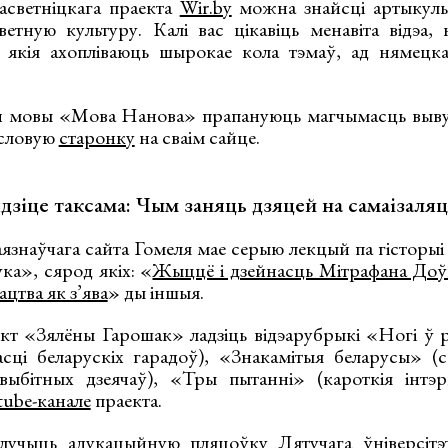
асветніцкага праекта
Wir.by
можна знайсці артыкулы
ветную культуру. Калі вас цікавіць менавіта відэа,
 якія ахопліваюць шырокае кола тэмаў, ад нямецка
.
й мовы «Мова Нанова» прапануюць магчымасць выву
ысловую
старонку
на сваім сайце.
дзіце таксама: Чым заняць дзяцей на самаізаля
язнаўчага сайта Гомеля мае серыю лекцый па гісторыі 
ка», сярод якіх: «
Жыццё і дзейнасць Мітрафана Доў
цтва як з’ява
» ды іншыя.
ект «Зялёны Гарошак» ладзіць відэарубрыкі «Ногі ў 
насці беларускіх гарадоў), «Знакамітыя беларусы» (
выбітных дзеячаў), «Тры пытанні» (кароткія інтэр
tube-канале
праекта.
ылучыць
адукацыйную пляцоўку
Лятучага ўніверсітэ