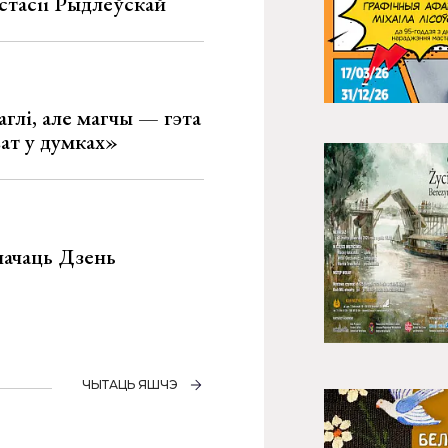
стасіі Рыдлеўскай
глі, але магчы — гэта
ват у думках»
значаць Дзень
ЧЫТАЦЬ ЯШЧЭ