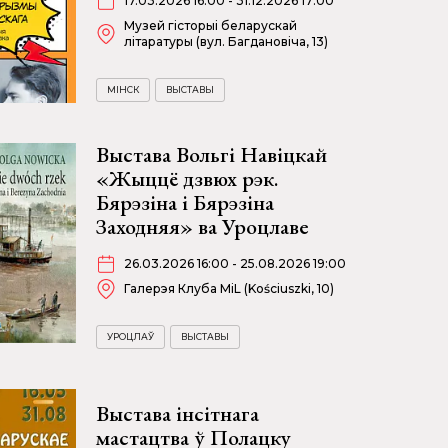
17.03.2026 16:00 - 31.12.2026 17:00
Музей гісторыі беларускай
літаратуры (вул. Багдановіча, 13)
МІНСК
ВЫСТАВЫ
Выстава Вольгі Навіцкай
«Жыццё дзвюх рэк.
Бярэзіна і Бярэзіна
Заходняя» ва Уроцлаве
26.03.2026 16:00 - 25.08.2026 19:00
Галерэя Клуба MiL (Kościuszki, 10)
УРОЦЛАЎ
ВЫСТАВЫ
Выстава інсітнага
мастацтва ў Полацку