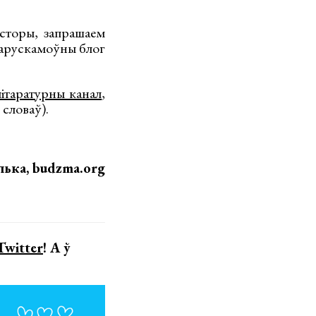
асторы, запрашаем
ларускамоўны блог
літаратурны канал
,
 словаў).
лька, budzma.org
Twitter
! А ў