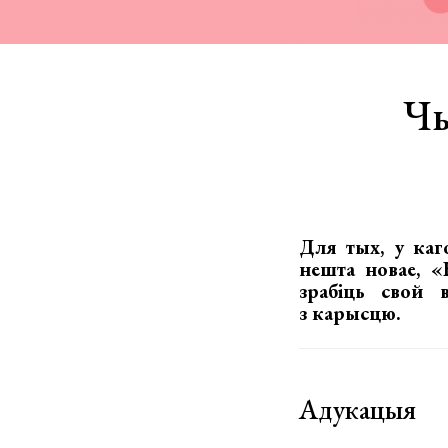
Чы
Для тых, у каг
нешта новае,
«
зрабіць свой 
з карысцю.
Адукацыя