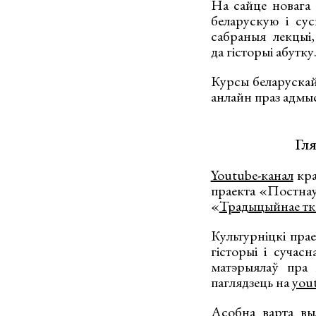
На сайце новага 
беларускую і сус
сабраныя лекцыі,
да гісторыі абутку
Курсы беларуска
анлайн праз адм
Гля
Youtube-канал
кра
праекта «Постнау
«
Традыцыйнае тка
Культурніцкі пра
гісторыі і сучас
матэрыялаў пра 
паглядзець на
you
Асобна варта в