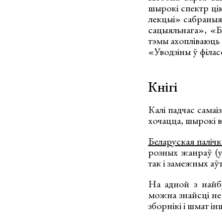
шырокі спектр ці
лекцыі» сабраныя 
сацыяльнага», «
тэмы ахопліваюць 
«Уводзіны ў філас
Кнігі
Калі падчас самаіз
хочацца, шырокі в
Беларуская палічк
розных жанраў (у т
так і замежных аўт
На адной з най
можна знайсці не т
зборнікі і шмат і