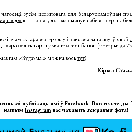
 чагосьці зусім нетыповага для беларускамоўнай пр
маравідла
» — канал, які пазіцыянуе сябе як першы бе
овішчам аўтара матэрыялу і таксама запрашу ў свой
 кароткія гісторыі ў жанры hint fiction (гісторыі да 25
праектам «Будзьма!» можна вось
тут
)
Кірыл Стасе
 нашымі публікацыямі ў
Facebook
,
Вконтакте
ды
нашым
Instagram
вас чакаюць яскравыя фота!