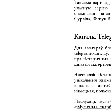
Таксама варта ад
ўласную серыю к
спампаваць на а
Сурвіла, Вінцук 
Каналы Tele
Для аматараў бол
telegram-каналаў.
пра гістарычныя 
цікавыя матэрыял
Яшчэ адзін гіста
ўнікальныя здымк
канале, «Паштоўк
нямецкая, польска
Паслухаць музы
«
Музычная скар