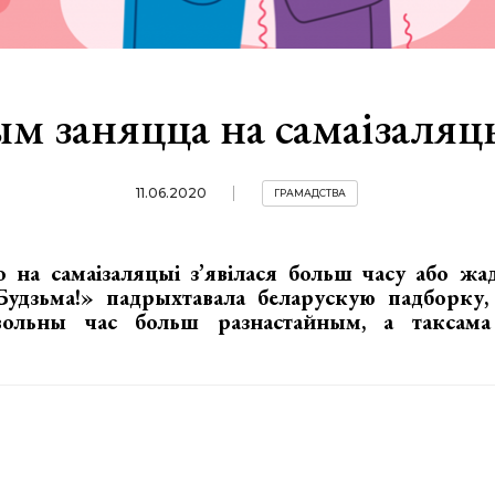
м заняцца на самаізаляц
11.06.2020
ГРАМАДСТВА
о на самаізаляцыі з’явілася больш часу або жа
Будзьма!»
падрыхтавала беларускую падборку,
вольны час больш разнастайным, а таксама