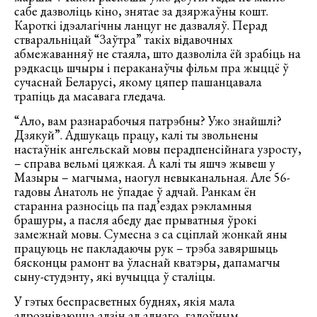
сабе дазволіць кіно, знятае за дзяржаўны кошт.
Кароткі ідэалагічны ланцуг не дазваляў. Перад
стваральніцай “Заўтра” такіх відавочных
абмежаванняў не стаяла, што дазволіла ёй зрабіць на
рэдкасць шчыры і пераканаўчы фільм пра жыццё ў
сучаснай Беларусі, якому цяпер пашанцавала
трапіць да масавага гледача.
“Ало, вам разнарабочыя патрэбны? Ужо знайшлі?
Дзякуй”. Адшукаць працу, калі ты звольнены
настаўнік ангельскай мовы перадпенсійнага узросту,
– справа вельмі цяжкая. А калі ты яшчэ жывеш у
Мазыры – магчыма, наогул невыканальная. Але 56-
гадовы Анатоль не ўпадае ў адчай. Ранкам ён
старанна разносіць па пад’ездах рэкламныя
брашуры, а пасля абеду дае прыватныя ўрокі
замежнай мовы. Сумесна з са сціплай жонкай яны
працуюць не пакладаючы рук – трэба завяршыць
бясконцы рамонт ва ўласнай кватэры, дапамагчы
сыну-студэнту, які вучыцца ў сталіцы.
У гэтых беспрасветных буднях, якія мала
адрозніваюцца адзін ад аднаго, галоўным