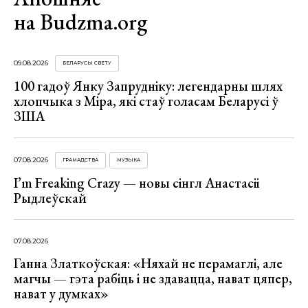
на Budzma.org
09.08.2026
БЕЛАРУСЫ СВЕТУ
100 гадоў Янку Запрудніку: легендарны шлях
хлопчыка з Міра, які стаў голасам Беларусі ў
ЗША
07.08.2026
ГРАМАДСТВА
МУЗЫКА
I’m Freaking Crazy — новы сінгл Анастасіі
Рыдлеўскай
07.08.2026
Ганна Златкоўская: «Няхай не перамаглі, але
магчы — гэта рабіць і не здавацца, нават цяпер,
нават у думках»