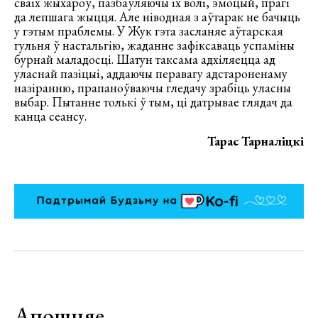
сваіх жыхароў, пазбаўляючы іх волі, эмоцый, прагі
да лепшага жыцця. Але ніводная з аўтарак не бачыць
у гэтым праблемы. У Жук гэта засланяе аўтарская
гульня ў настальгію, жаданне зафіксаваць успаміны
бурнай маладосці. Шатун таксама адхіляецца ад
уласнай пазіцыі, аддаючы перавагу адстароненаму
назіранню, прапаноўваючы гледачу зрабіць уласны
выбар. Пытанне толькі ў тым, ці датрывае глядач да
канца сеансу.
Тарас Тарналіцкі
Апошняе