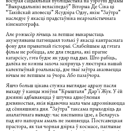
вострая сацыяльная публіцыстыка на ўзроўні драмы
“Выкрадальнікі веласіпедаў” Віторыа Де Сіка ці
“Такійскай аповесці” Ясудзіра Одзу, якім “Заўтра”
наследуе ў якасці прадстаўніка неарэалістычнага
кінематографа.
Але рэжысёр лічыць за лепшае выкарыстаць
акумуляваны патэнцыял толькі ў якасці кантраснага
фону для прыватнай гісторыі. Слабейшым ад гэтага
фільм не робіцца, але для гледача, які прагне
катарсісу, гэта будзе як удар пад дых. Што рабіць,
далёка не кожны захоча зазірнуць у люстэрка нашай
калектыўнай рэальнасці, дзе тваё заўтра аказваецца
нічым не лепшым за ўчора. Або пазаўчора.
Яшчэ больш цікава стужка выглядае адразу пасля
выхаду ў канцы жніўня “Крышталя” Дар’і Жук. У ёй
дзеянні адбываюцца ў штучна адноўленыя
дзевяностыя, якія відавочна мала чым адрозніваюцца
ад сённяшняга дня. “Заўтра” таксама прыходзіць да
аналагічнага вываду: час няспынна ідзе, а Беларусь
пад яго напорам амаль не змяняецца. Постсавецкая
прастора, як тая чорная дзірка ў космасе, паглынае