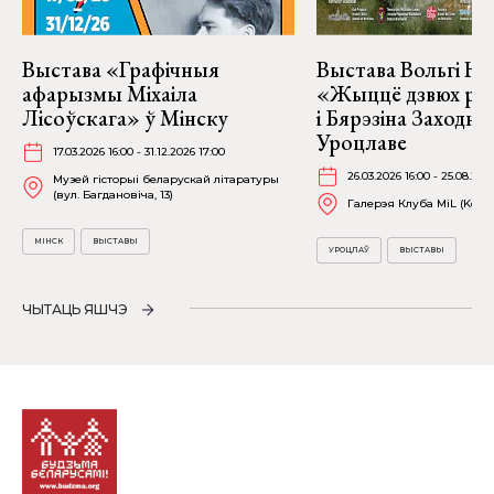
Выстава «Графічныя
Выстава Вольгі На
афарызмы Міхаіла
«Жыццё дзвюх рэк
Лісоўскага» ў Мінску
і Бярэзіна Заходня
Уроцлаве
17.03.2026 16:00 - 31.12.2026 17:00
26.03.2026 16:00 - 25.08.202
Музей гісторыі беларускай літаратуры
(вул. Багдановіча, 13)
Галерэя Клуба MiL (Kościu
МІНСК
ВЫСТАВЫ
УРОЦЛАЎ
ВЫСТАВЫ
ЧЫТАЦЬ ЯШЧЭ