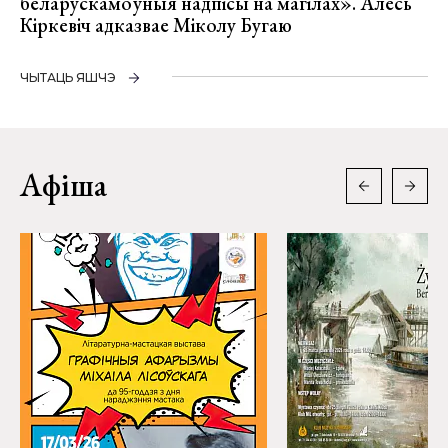
беларускамоўныя надпісы на магілах». Алесь
Кіркевіч адказвае Міколу Бугаю
ЧЫТАЦЬ ЯШЧЭ
Афіша