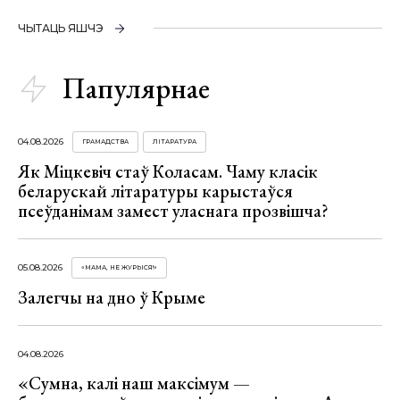
ЧЫТАЦЬ ЯШЧЭ
Папулярнае
04.08.2026
ГРАМАДСТВА
ЛІТАРАТУРА
Як Міцкевіч стаў Коласам. Чаму класік
беларускай літаратуры карыстаўся
псеўданімам замест уласнага прозвішча?
05.08.2026
«МАМА, НЕ ЖУРЫСЯ!»
Залегчы на дно ў Крыме
04.08.2026
«Сумна, калі наш максімум —