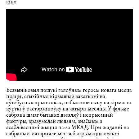
кіно.
Безвыніковыя пошукі галоўным героем новага месца
працы, стыхійныя кірмашы з закаткамі на
аўтобусных прыпынках, набыванне сыну на кірмашы
курткі ў растэрміноўку на чатыры месяцы. У фільме
сабрана шмат бытавых дэталяў і непрыемнай
фактуры, зразумелай людзям, знаёмым з
асаблівасцямі жыцця па-за МКАД. Пры жаданні на
сабраным матэрыяле магла б атрымацца вельмі