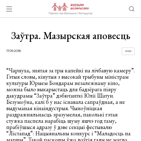
Заўтра. Мазырская аповесць
17.09.2018
КІНО
“Чарнуха, знятая за тры капейкі на лічбавую камеру”.
Гэтыя словы, кінутыя з высокай трыбуны міністрам
культуры Юрыем Бондарам незалежнаму кіно,
можна было выкарыстаць для бадзёрага піяру
дакудрамы “Заўтра” дэбютанткі Юліі Шатун.
Безумоўна, калі б у нас існавала сапраўдная, а не
выдуманая кінаіндустрыя. Чыноўніцкая
раздражняльнасць зразумелая, паколькі гэтая
стужка паспела нарабіць шуму яшчэ год таму,
прабіўшыся адразу ў дзве секцыі фестывалю
“Лістапад”: Нацыянальны конкурс і “Маладосць на
маршы”. Такой раскошы ўжо доўгія гады не магло