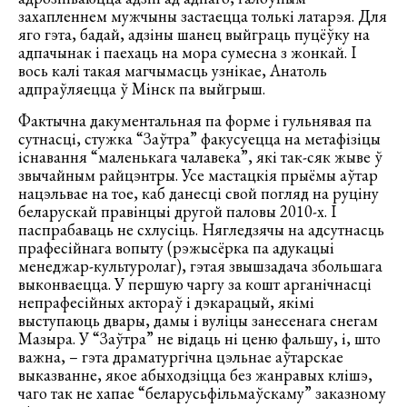
захапленнем мужчыны застаецца толькі латарэя. Для
яго гэта, бадай, адзіны шанец выйграць пуцёўку на
адпачынак і паехаць на мора сумесна з жонкай. І
вось калі такая магчымасць узнікае, Анатоль
адпраўляецца ў Мінск па выйгрыш.
Фактычна дакументальная па форме і гульнявая па
сутнасці, стужка “Заўтра” факусуецца на метафізіцы
існавання “маленькага чалавека”, які так-сяк жыве ў
звычайным райцэнтры. Усе мастацкія прыёмы аўтар
нацэльвае на тое, каб данесці свой погляд на руціну
беларускай правінцыі другой паловы 2010-х. І
паспрабаваць не схлусіць. Нягледзячы на адсутнасць
прафесійнага вопыту (рэжысёрка па адукацыі
менеджар-культуролаг), гэтая звышзадача збольшага
выконваецца. У першую чаргу за кошт арганічнасці
непрафесійных актораў і дэкарацый, якімі
выступаюць двары, дамы і вуліцы занесенага снегам
Мазыра. У “Заўтра” не відаць ні ценю фальшу, і, што
важна, – гэта драматургічна цэльнае аўтарскае
выказванне, якое абыходзіцца без жанравых клішэ,
чаго так не хапае “беларусьфільмаўскаму” заказному