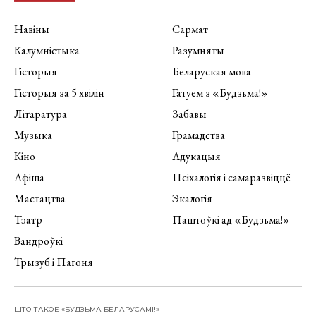
Навіны
Сармат
Калумністыка
Разумняты
Гісторыя
Беларуская мова
Гісторыя за 5 хвілін
Гатуем з «Будзьма!»
Літаратура
Забавы
Музыка
Грамадства
Кіно
Адукацыя
Афіша
Псіхалогія і самаразвіццё
Мастацтва
Экалогія
Тэатр
Паштоўкі ад «Будзьма!»
Вандроўкі
Трызуб і Пагоня
ШТО ТАКОЕ «БУДЗЬМА БЕЛАРУСАМІ!»