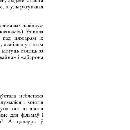
й, людзей сталага
, а ультрагукавая
«фэйкавых навінаў»
качкамі»). Узнікла
а пад цяжарам іх
 асабліва ў гэтым
 могуць сачыць за
вайна» і «абарона
ўстала небяспека
думаліся і многія
ўна так ці інакш
не для фільмаў і
й? А цэнзура ў
?