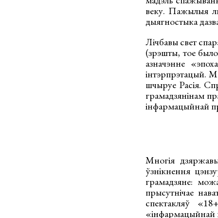
мадэль спажыванн
веку. Пажылыя лю
дыягностыка дазва
Лічбавы свет спар
(зрэшты, тое было
азначэнне «эпох
інтэрпрэтацый. М
шчыруе Расія. Спр
грамадзянінам пра
інфармацыйнай пр
Многія дзяржавы
ўзнікнення цэнзу
грамадзяне: мож
прысутнічае нава
спектакляў «1
«інфармацыйнай в