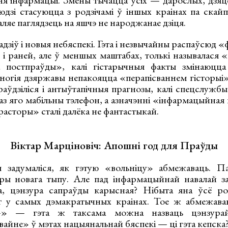
я інфармацыі. Змены тычацца ўсіх — дарослых, дзяце
дзі стасуюцца з родзічамі ў іншых краінах па скайпе
ляе паглядзець на яшчэ не народжанае дзіця.
адзіў і новыя небяспекі. Гэта і незвычайны распаўсюд 
 і раней, але ў меншых маштабах, толькі называлася «
а постпраўды», калі гістарычныя факты змінаюцц
ногія дзяржавы непакояцца «перапісваннем гісторыі»,
аўдзіліся і антыўтапічныя прагнозы, калі спецслужбы
з яго мабільны тэлефон, а азначэнні «інфармацыйная 
асторы» сталі далёка не фантастыкай.
Віктар Марціновіч: Апошні год для Праўды
 задумаліся, як гэтую «вольніцу» абмежаваць. Па
ры новага тыпу. Але пад інфармацыйнай навалай за
а, цэнзура сапраўды карысная? Нібыта яна ўсё ро
т у самых дэмакратычных краінах. Тое ж абмежаван
8+» — гэта ж таксама можна назваць цэнзура
айне» ў мэтах нацыянальнай бяспекі — ці гэта кепска