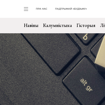
ПРА НАС
ПАДТРЫМАЙ «БУДЗЬМУ»
Навіны
Калумністыка
Гісторыя
Лі