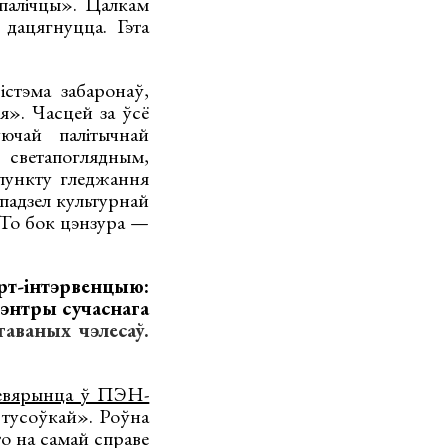
палічцы». Цалкам
дацягнуцца. Гэта
стэма забаронаў,
я». Часцей за ўсё
ючай палітычнай
 светапоглядным,
 пункту гледжання
падзел культурнай
 То бок цэнзура —
 арт-інтэрвенцыю:
энтры сучаснага
аваных чэлесаў.
Севярынца ў ПЭН-
 тусоўкай». Роўна
то на самай справе