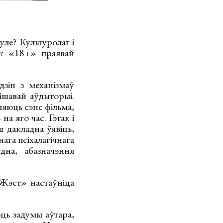
ле? Культуролаг і
 ж «18+» праявай
зін з механізмаў
ішавай аўдыторыі.
ляюць сэнс фільма,
а яго час. Гэтак і
 дакладна ўявіць,
нага псіхалагічнага
дна, абазначэння
нЖэст» настаўніца
ць задумы аўтара,