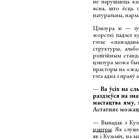
не парушаюць кам
ясна, што ёсць 
натуральны, нарма
Цэнзура ж — зус
жорсткі падзел к
гэтае «пажадана
структуры, альб
рэлігійным станд
цэнзура можа быц
прасторы на «жад
гэта адна з праяў 
— Ва ўсіх на с
раздзеўся на зн
мастацтва яму,
Астатняе можаце
— Выпадак з Куз
цэнтры
. Як слуш
як і Кузьміч, на 