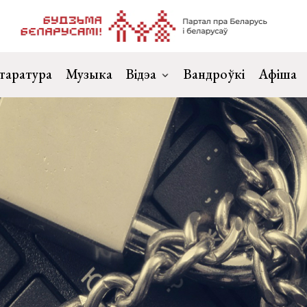
таратура
Музыка
Відэа
Вандроўкі
Афіша