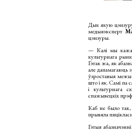
Дык якую цэнзуру
медыяэксперт
Ма
цэнзуры.
— Калі мы кажам
культурнага рынк
Гэтак жа, як абаз
але дапамагаюць зр
ўзроставыя межы 
што і як. Самі па 
і культурнага с
спажывецкіх прэ
Каб не было так,
прывяла пяцікласн
Гэтыя абазначэнн