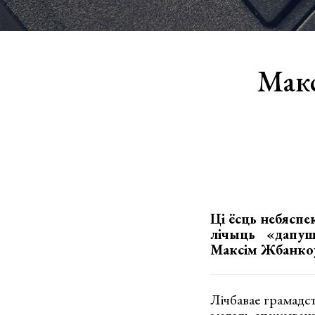
Макс
Ці ёсць небяспе
лічыць «дапуш
Максім Жбанкоў
Лічбавае грамадст