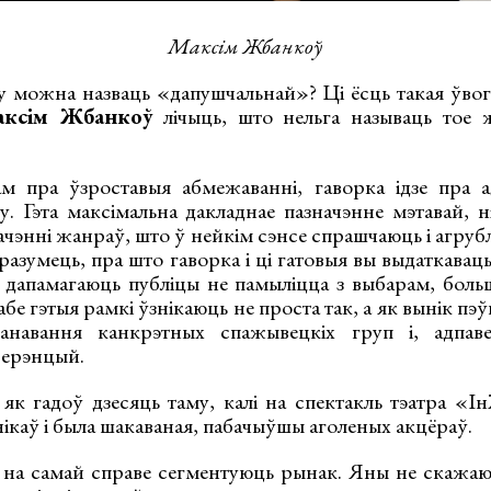
Максім Жбанкоў
 можна назваць «дапушчальнай»? Ці ёсць такая ўвогу
ксім Жбанкоў
лічыць, што нельга называць тое
 пра ўзроставыя абмежаванні, гаворка ідзе пра ад
у. Гэта максімальна дакладнае пазначэнне мэтавай, н
начэнні жанраў, што ў нейкім сэнсе спрашчаюць і агруб
азумець, пра што гаворка і ці гатовыя вы выдаткаваць н
дапамагаюць публіцы не памыліцца з выбарам, больш
сабе гэтыя рамкі ўзнікаюць не проста так, а як вынік пэў
канавання канкрэтных спажывецкіх груп і, адпаве
ферэнцый.
 як гадоў дзесяць таму, калі на спектакль тэатра «І
ікаў і была шакаваная, пабачыўшы аголеных акцёраў.
і на самай справе сегментуюць рынак. Яны не скажаю