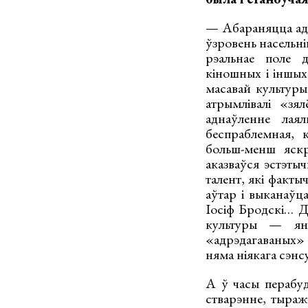
— Абараняцца ад 
ўзровень насельні
рэальнае поле д
кіношных і іншых
масавай культуры
атрымлівалі «зя
аднаўленне лая
беспраблемная, 
больш-менш яскра
аказваўся эстэты
талент, які факты
аўтар і выканаўц
Іосіф Бродскі… Д
культуры — яны
«адрэдагаваных» с
няма ніякага сэнсу
А ў часы перабуд
стварэнне, тыража