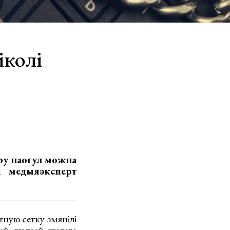
іколі
уру наогул можна
і медыяэксперт
тную сетку змянілі