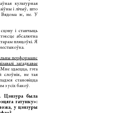
аўная культурная
аіўны і лічыў, што
 Вядома ж, не. У
сцэну і станчыць
тэксце абсалютна
ктарам пляцоўкі. Я
нестыкоўка.
альны перформанс
завалі загадкавае
 Мне здаецца, гэта
 слоўнік, не тая
адзея становіцца
 з усіх бакоў.
 Цэнзура была
эцяга гатунку»:
можа, у цэнзуры
уфло?