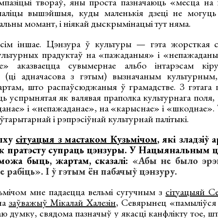
пазіцыі твораў, яны проста пазначаюць «месца на 
паліцы вышэйшыя, куды маленькія дзеці не могуць 
льны момант, і ніякай дыскрымінацыі тут няма.
ім іншае. Цэнзура ў культуры — гэта жорсткая сі
ультурных прадуктаў на «пажаданыя» і «непажаданы
е» аказваецца сувымернае альбо інтарэсам кіру
о (ці адначасова з гэтым) вызначаным культурным,
артам, што распаўсюджаныя ў грамадстве. З гэтага
ь успрынятая як валявая праполка культурнага поля, 
анае» і «непажаданае», на «карыснае» і «шкоднае».
аўтарытарнай і рэпрэсіўнай культурнай палітыкі.
лыху
сітуацыя з мастаком Кузьмічом
, які зладзіў
ак пратэсту супраць цэнзуры. У Нацыянальным ц
 можа быць, жартам, сказалі:
«Абы не было эрэг
 рабіць». І ў гэтым ён пабачыў цэнзуру.
ьмічом мне падаецца вельмі сугучным з
сітуацыяй 
на
заўважыў Мікалай Халезін
, Севярынец «памыліўся
маю думку, свядома пазначыў у якасці канфлікту тое, ш