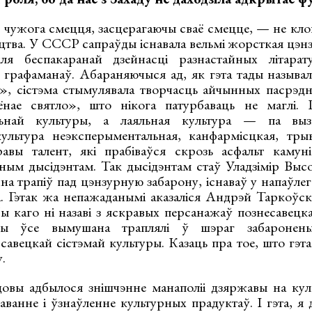
чужога смецця, засцерагаючы сваё смецце, — не кло
цтва. У СССР сапраўды існавала вельмі жорсткая цэнз
ля беспакаранай дзейнасці разнастайных літара
 графаманаў. Абараняючыся ад, як гэта тады называ
», сістэма стымулявала творчасць айчынных пасрэдна
лёнае святло», што нікога патурбаваць не маглі. 
льнай культуры, а лаяльная культура — па вызн
культура неэксперыментальная, канфармісцкая, тры
вы талент, які прабіваўся скрозь асфальт камуніс
чным дысідэнтам. Так дысідэнтам стаў Уладзімір Вы
чна трапіў пад цэнзурную забарону, існаваў у напаўле
а. Гэтак жа непажаданымі аказаліся Андрэй Таркоўскі
ы каго ні назаві з яскравых персанажаў познесавецк
 ўсе вымушана траплялі ў шэраг забароненых
авецкай сістэмай культуры. Казаць пра тое, што гэта
.
овы адбылося знішчэнне манаполіі дзяржавы на кул
ванне і ўзнаўленне культурных прадуктаў. І гэта, я 