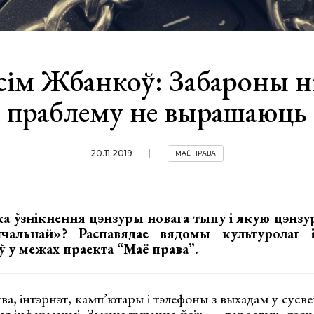
ім Жбанкоў: Забароны н
праблему не вырашаюць
20.11.2019
МАЁ ПРАВА
ка ўзнікнення цэнзуры новага тыпу і якую цэнз
чальнай»? Распавядае вядомы культуролаг 
 у межах праекта “Маё права”.
ва, інтэрнэт, камп’ютары і тэлефоны з выхадам у сусве