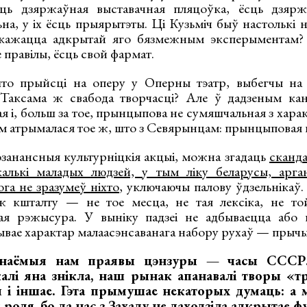
ць дзяржаўная выставачная пляцоўка, ёсць дзярж
ьна, у іх ёсць прыярытэты. Ці Кузьміч быў настолькі н
акажацца адкрытай яго бязмежным эксперыментам?
е правілы, ёсць свой фармат.
што прыйсці на оперу у Оперны тэатр, выбегчы на 
 Таксама ж свабода творчасці? Але ў дадзеным кан
я і, больш за тое, прынцыпова не сумяшчальная з хара
ом атрымалася тое ж, што з Севярынцам: прынцыповая 
эзанансныя культурніцкія акцыі, можна згадаць
сканд
алькі маладых людзей, у тым ліку беларусы, аргані
ога не зразумеў ніхто
, уключаючы палову ўдзельнікаў.
ж кшталту — не тое месца, не тая лексіка, не той
ая рэжысура. У выніку падзеі не адбываецца або п
ывае характар малаасэнсаванага набору рухаў — прычым
наёмыя нам праявы цэнзуры — часы СССР.
алі яна знікла, наш рынак апанавалі творы «тр
ы і іншае. Гэта прымушае некаторых думаць: а 
 роля, бо да нас з Захаду не даходзіла адкрытае ф