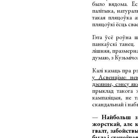
было вядома. Ёс
палітыка, натурал
такая пляцоўка 
пляцоўкі ёсць сва
Гэта ўсё роўна 
панкаўскі танец.
лішняя, празмерна
думаю, з Кузьміч
Калі казаць пра р
у Асвенціме: нек
дзеянне, сэнсу як
прыклад такога 
кампазіцыя, не т
скандальнай і наб
— Найбольш з
жорсткай, але к
гвалт, забойств
была і станоўчая