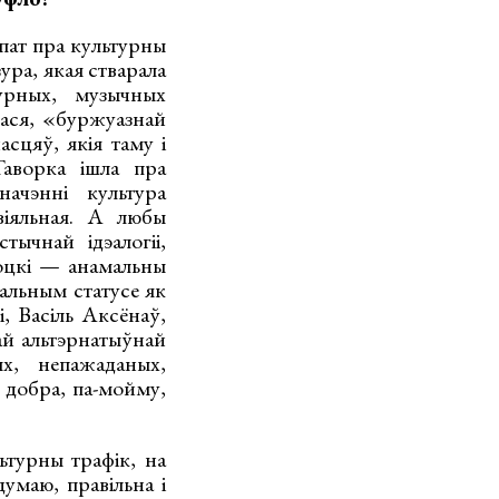
пат пра культурны
ура, якая стварала
турных, музычных
лася, «буржуазнай
сцяў, якія таму і
Гаворка ішла пра
ачэнні культура
віяльная. А любы
тычнай ідэалогіі,
соцкі — анамальны
гальным статусе як
, Васіль Аксёнаў,
ай альтэрнатыўнай
, непажаданых,
 добра, па-мойму,
ьтурны трафік, на
думаю, правільна і