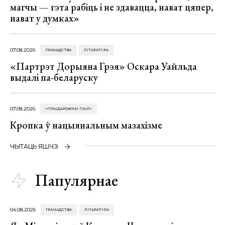
магчы — гэта рабіць і не здавацца, нават цяпер,
нават у думках»
07.08.2026
ГРАМАДСТВА
ЛІТАРАТУРА
«Партрэт Дорыяна Грэя» Оскара Уайльда
выдалі па-беларуску
07.08.2026
«ПРЫДАРОЖНЫ ПЫЛ»
Кропка ў нацыянальным мазахізме
ЧЫТАЦЬ ЯШЧЭ
Папулярнае
04.08.2026
ГРАМАДСТВА
ЛІТАРАТУРА