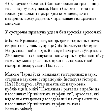
ў беларускіх балотах і ўзніклі больш за тры – пяць
тысяч гадоў таму назад. Нашы балоты – гэта не
толькі ўнікальны прыродны комплекс, але і
неацэнны архіў дадзеных пра нашае гістарычнае
мінулае.
У сустрэчы прымуць ўдзел беларускія археолагі:
Мікола Крывальцэвіч, кандыдат гістарычных нвук,
старшы навуковы супрацоўнік Інстытута гісторыі
Нацыянальнай акадэміі навук Беларусі, аўтар каля
230 навуковых і навукова-папулярных публікацый, у
тым ліку манаграфічных прац па старажытнай
гісторыі Беларускага Палесся;
Максім Чарняўскі, кандыдат гістарычных навук,
старшы навуковы супрацоўнік Інстытута гісторыі
НАН Беларусі, аўтар шматлікіх навуковых
публікацый, кнігі “Касцяныя і рагавыя вырабы на
паселішчах Крывінскага тарфяніку”, археолаг, які
вядзе шматгадовыя даследаванні на старажытных
паселішчах Крывінскага тарфяніка каля
Бешанковічаў;