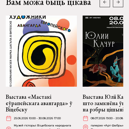
Вам можа быць цікава
Выстава «Мастакі
Выстава Юліі Качу
еўрапейскага авангарда» ў
што замкнёна ўнут
Віцебску
на рэбры цішыні» 
25.06.2026 10:00 - 30.08.2026 17:00
08.07.2026 19:00 - 20.08.202
Музей гісторыі Віцебскага народнага
галерэя «Арт Фабрыка» (