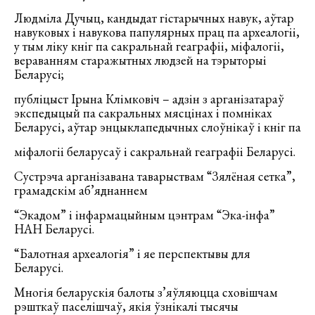
Людміла Дучыц, кандыдат гістарычных навук, аўтар
навуковых і навукова папулярных прац па археалогіі,
у тым ліку кніг па сакральнай геаграфіі, міфалогіі,
вераванням старажытных людзей на тэрыторыі
Беларусі;
публіцыст Ірына Клімковіч – адзін з арганізатараў
экспедыцый па сакральных мясцінах і помніках
Беларусі, аўтар энцыклапедычных слоўнікаў і кніг па
міфалогіі беларусаў і сакральнай геаграфіі Беларусі.
Сустрэча арганізавана таварыствам “Зялёная сетка”,
грамадскім аб’яднаннем
“Экадом” і інфармацыйным цэнтрам “Эка-інфа”
НАН Беларусі.
“Балотная археалогія” і яе перспектывы для
Беларусі.
Многія беларускія балоты з’яўляюцца сховішчам
рэшткаў паселішчаў, якія ўзнікалі тысячы