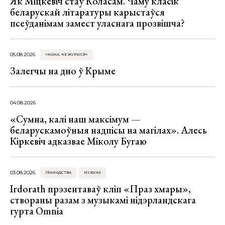
Як Міцкевіч стаў Коласам. Чаму класік
беларускай літаратуры карыстаўся
псеўданімам замест уласнага прозвішча?
05.08.2026
«МАМА, НЕ ЖУРЫСЯ!»
Залегчы на дно ў Крыме
04.08.2026
«Сумна, калі наш максімум —
беларускамоўныя надпісы на магілах». Алесь
Кіркевіч адказвае Міколу Бугаю
03.08.2026
ГРАМАДСТВА
МУЗЫКА
Irdorath прэзентаваў кліп «Праз хмары»,
створаны разам з музыкамі нідэрландскага
гурта Omnia