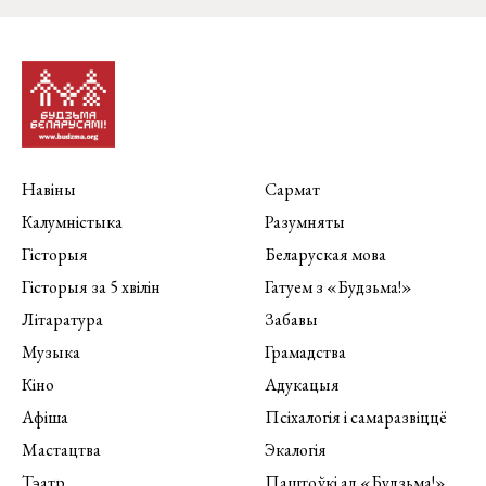
Навіны
Сармат
Калумністыка
Разумняты
Гісторыя
Беларуская мова
Гісторыя за 5 хвілін
Гатуем з «Будзьма!»
Літаратура
Забавы
Музыка
Грамадства
Кіно
Адукацыя
Афіша
Псіхалогія і самаразвіццё
Мастацтва
Экалогія
Тэатр
Паштоўкі ад «Будзьма!»