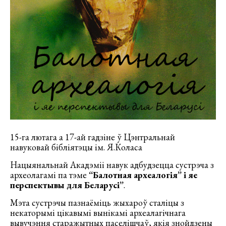
15-га лютага а 17-ай гадзіне ў Цэнтральнай
навуковай бібліятэцы ім. Я.Коласа
Нацыянальнай Акадэміі навук адбудзецца сустрэча з
археолагамі па тэме
“Балотная археалогія” і яе
перспектывы для Беларусі”
.
Мэта сустрэчы пазнаёміць жыхароў сталіцы з
некаторымі цікавымі вынікамі археалагічнага
вывучэння старажытных паселішчаў, якія знойдзены