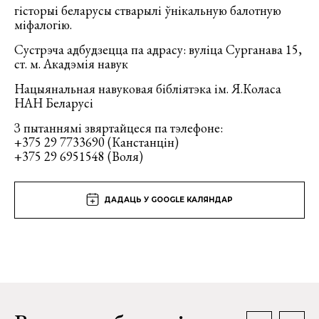
гісторыі беларусы стварылі ўнікальную балотную
міфалогію.
Сустрэча адбудзецца па адрасу: вуліца Сурганава 15,
ст. м. Акадэмія навук
Нацыянальная навуковая бібліятэка ім. Я.Коласа
НАН Беларусі
З пытаннямі звяртайцеся па тэлефоне:
+375 29 7733690 (Канстанцін)
+375 29 6951548 (Воля)
ДАДАЦЬ У GOOGLE КАЛЯНДАР