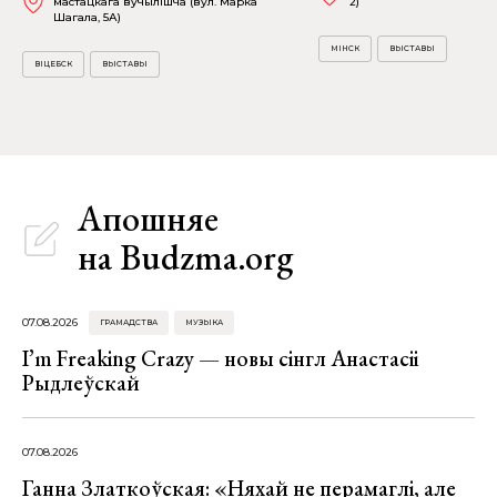
мастацкага вучылішча (вул. Марка
2)
Шагала, 5А)
МІНСК
ВЫСТАВЫ
ВІЦЕБСК
ВЫСТАВЫ
Апошняе
на Budzma.org
07.08.2026
ГРАМАДСТВА
МУЗЫКА
I’m Freaking Crazy — новы сінгл Анастасіі
Рыдлеўскай
07.08.2026
Ганна Златкоўская: «Няхай не перамаглі, але