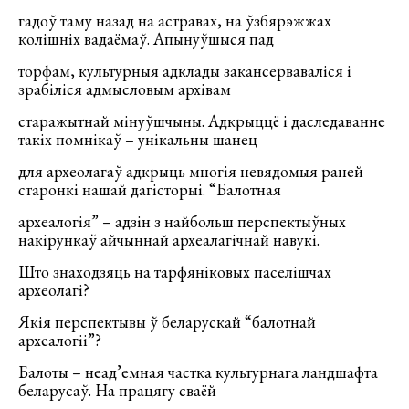
гадоў таму назад на астравах, на ўзбярэжжах
колішніх вадаёмаў. Апынуўшыся пад
торфам, культурныя адклады закансерваваліся і
зрабіліся адмысловым архівам
старажытнай мінуўшчыны. Адкрыццё і даследаванне
такіх помнікаў – унікальны шанец
для археолагаў адкрыць многія невядомыя раней
старонкі нашай дагісторыі. “Балотная
археалогія” – адзін з найбольш перспектыўных
накірункаў айчыннай археалагічнай навукі.
Што знаходзяць на тарфяніковых паселішчах
археолагі?
Якія перспектывы ў беларускай “балотнай
археалогіі”?
Балоты – неад’емная частка культурнага ландшафта
беларусаў. На працягу сваёй