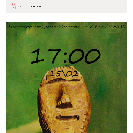
Бясплатнае