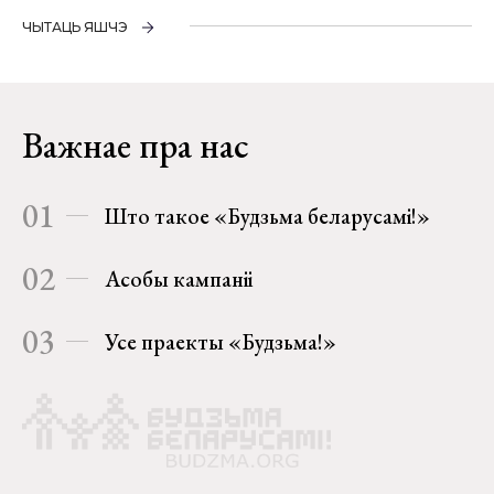
ЧЫТАЦЬ ЯШЧЭ
Важнае пра нас
01
Што такое «Будзьма беларусамі!»
02
Асобы кампаніі
03
Усе праекты «Будзьма!»