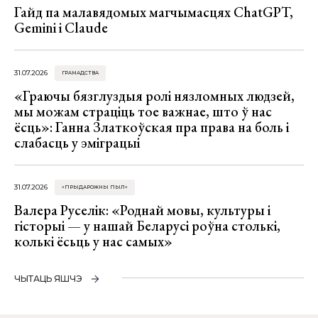
Гайд па малавядомых магчымасцях ChatGPT,
Gemini і Claude
31.07.2026
ГРАМАДСТВА
«Граючы бязглуздыя ролі нязломных людзей,
мы можам страціць тое важнае, што ў нас
ёсць»: Ганна Златкоўская пра права на боль і
слабасць у эміграцыі
31.07.2026
«ПРЫДАРОЖНЫ ПЫЛ»
Валера Руселік: «Роднай мовы, культуры і
гісторыі — у нашай Беларусі роўна столькі,
колькі ёсьць у нас самых»
ЧЫТАЦЬ ЯШЧЭ