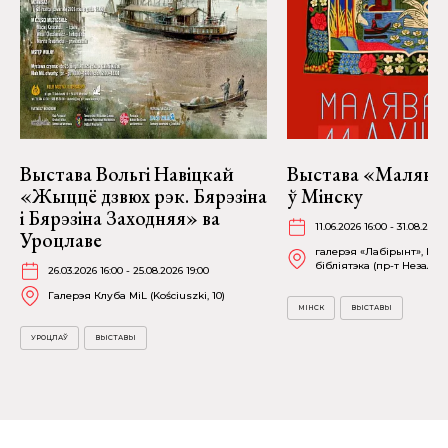
Выстава Вольгі Навіцкай
Выстава «Малява
«Жыццё дзвюх рэк. Бярэзіна
ў Мінску
і Бярэзіна Заходняя» ва
11.06.2026 16:00 - 31.08.2026
Уроцлаве
галерэя «Лабірынт», На
бібліятэка (пр-т Незалежн
26.03.2026 16:00 - 25.08.2026 19:00
Галерэя Клуба MiL (Kościuszki, 10)
МІНСК
ВЫСТАВЫ
УРОЦЛАЎ
ВЫСТАВЫ