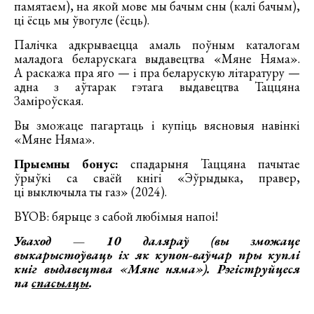
памятаем), на якой мове мы бачым сны (калі бачым),
ці ёсць мы ўвогуле (ёсць).
Палічка адкрываецца амаль поўным каталогам
маладога беларускага выдавецтва «Мяне Няма».
А раскажа пра яго — і пра беларускую літаратуру —
адна з аўтарак гэтага выдавецтва Таццяна
Заміроўская.
Вы зможаце пагартаць і купіць вясновыя навінкі
«Мяне Няма».
Прыемны бонус:
спадарыня Таццяна пачытае
ўрыўкі са сваёй кнігі «Эўрыдыка, правер,
ці выключыла ты газ» (2024).
BYOB: бярыце з сабой любімыя напоі!
Уваход — 10 даляраў (вы зможаце
выкарыстоўваць іх як купон-ваўчар пры куплі
кніг выдавецтва «Мяне няма»). Рэгіструйцеся
па
спасылцы
.