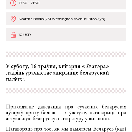
19:30 - 21:30
Kvartira Books (731 Washington Avenue, Brooklyn)
10 USD
У суботу, 16 траўня, кнігарня «Кватэра»
ладзіць урачыстае адкрыццё беларускай
палічкі.
Прыходзьце даведацца пра сучасных беларускіх
аўтараў крыху больш — і ўвогуле, пагаварыць пра
актуальную беларускую літаратуру ў выгнанні.
Пагавораць пра тое, як мы памятаем Беларусь (калі