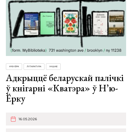
Н'Ю-ЁРК
ЛІТАРАТУРА
ІНШАЕ
Адкрыццё беларускай палічкі
ў кнігарні «Кватэра» ў Н’ю-
Ёрку
16.05.2026