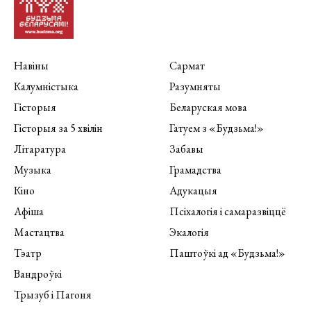
Навіны
Сармат
Калумністыка
Разумняты
Гісторыя
Беларуская мова
Гісторыя за 5 хвілін
Гатуем з «Будзьма!»
Літаратура
Забавы
Музыка
Грамадства
Кіно
Адукацыя
Афіша
Псіхалогія і самаразвіццё
Мастацтва
Экалогія
Тэатр
Паштоўкі ад «Будзьма!»
Вандроўкі
Трызуб і Пагоня