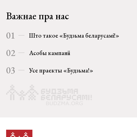
Важнае пра нас
01
Што такое «Будзьма беларусамі!»
02
Асобы кампаніі
03
Усе праекты «Будзьма!»