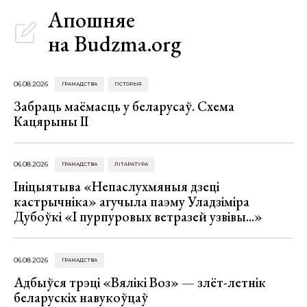
Апошняе
на Budzma.org
06.08.2026
ГРАМАДСТВА
ГІСТОРЫЯ
Забраць маёмасць у беларусаў. Схема
Кацярыны ІІ
06.08.2026
ГРАМАДСТВА
ЛІТАРАТУРА
Ініцыятыва «Непаслухмяныя дзеці
кастрычніка» агучыла паэму Уладзіміра
Дубоўкі «І пурпуровых ветразей узвівы...»
06.08.2026
ГРАМАДСТВА
Адбыўся трэці «Вялікі Воз» — злёт-летнік
беларускіх навукоўцаў