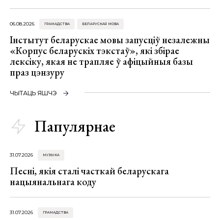
06.08.2026
ГРАМАДСТВА
БЕЛАРУСКАЯ МОВА
Інстытут беларускае мовы запусціў незалежны
«Корпус беларускіх тэкстаў», які збірае
лексіку, якая не трапляе ў афіцыйныя базы
праз цэнзуру
ЧЫТАЦЬ ЯШЧЭ
Папулярнае
31.07.2026
МУЗЫКА
Песні, якія сталі часткай беларускага
нацыянальнага коду
31.07.2026
ГРАМАДСТВА