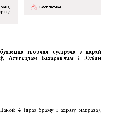
haus,
Бясплатнае
адразу
будзецца творчая сустрэча з парай
раў, Альгердам Бахарэвічам і Юліяй
акой 4 (праз браму і адразу направа),