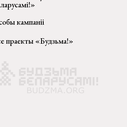
еларусамі!»
собы кампаніі
се праекты «Будзьма!»