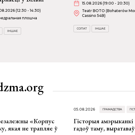
15.08.2026 (19:00 - 20:30)
08.2026 (12:30 - 14:30)
Teatr BOTO (Bohaterów Mo
Cassino 54B)
федральная плошча
СОПАТ
ІНШАЕ
ІНШАЕ
dzma.org
05.08.2026
ГРАМАДСТВА
ГІС
 незалежны «Корпус
Гісторыя амэрыканкі 
ку, якая не трапляе ў
гадоў таму, выратава