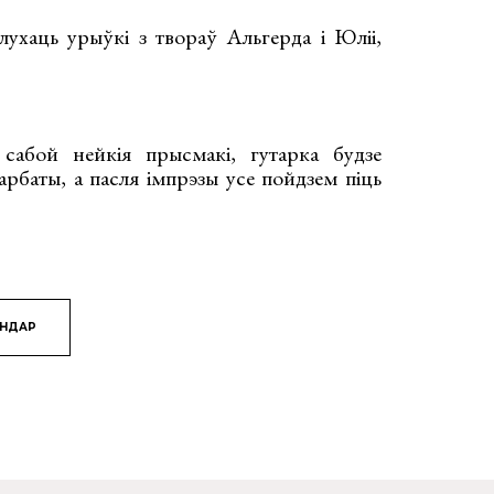
лухаць урыўкі з твораў Альгерда і Юліі,
з сабой нейкія прысмакі, гутарка будзе
арбаты, а пасля імпрэзы усе пойдзем піць
ЯНДАР