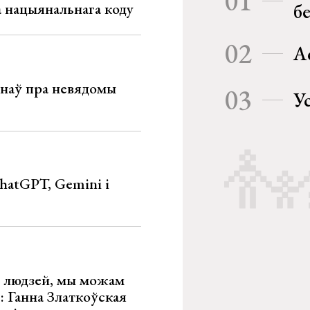
01
га нацыянальнага коду
б
02
А
мінаў пра невядомы
03
У
hatGPT, Gemini і
х людзей, мы можам
»: Ганна Златкоўская