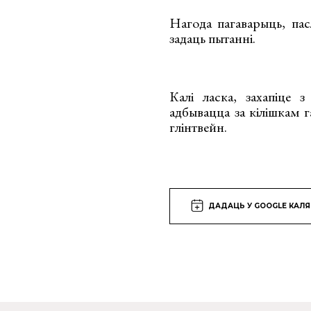
Нагода пагаварыць, пас
задаць пытанні.
Калі ласка, захапіце 
адбывацца за кілішкам г
глінтвейн.
ДАДАЦЬ У GOOGLE КАЛ