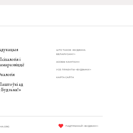
Адукацыя
ШТО ТАКОЕ «БУДЗЬМА
БЕЛАРУСАМІ!»
сіхалогія і
АСОБЫ КАМПАНІІ
самаразвіццё
УСЕ ПРАЕКТЫ «БУДЗЬМА!»
калогія
КАРТА САЙТА
Паштоўкі ад
«Будзьма!»
ПАДТРЫМАЙ «БУДЗЬМУ»
MA.ORG