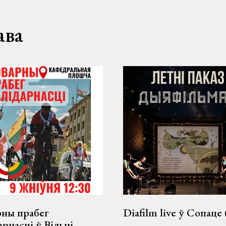
ава
рны прабег
Diafilm live ў Сопаце 
арнасці ў Вільні