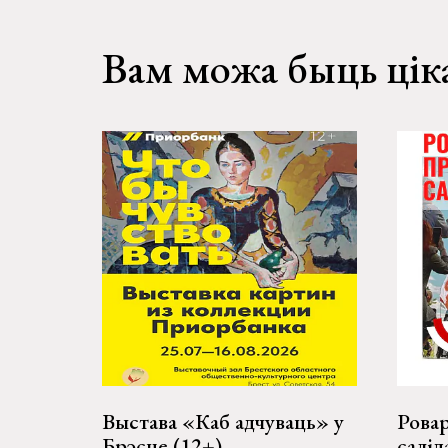
Вам можа быць цік
Выстава «Каб адчуваць» у
Рова
Брэсце (12+)
салід