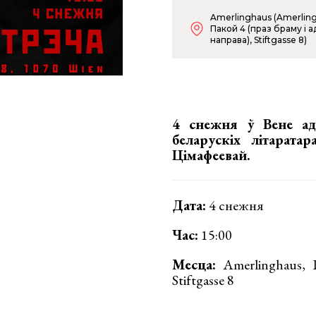
Amerlinghaus (Amerling
Пакой 4 (праз браму і 
направа), Stiftgasse 8)
4 снежня ў Вене ад
беларускіх літарата
Цімафеевай.
Дата:
4 снежня
Час:
15:00
Месца:
Amerlinghaus, П
Stiftgasse 8