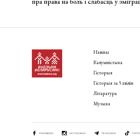
пра права на боль і слабасць у эмігра
Навіны
Калумністыка
Гісторыя
Гісторыя за 5 хвілін
Літаратура
Музыка
FACEBOOK
INSTAGRAM
TELEGRAM
TIKTO