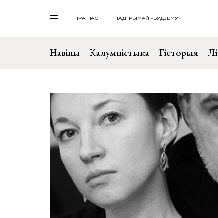
ПРА НАС
ПАДТРЫМАЙ «БУДЗЬМУ»
Навіны
Калумністыка
Гісторыя
Лі