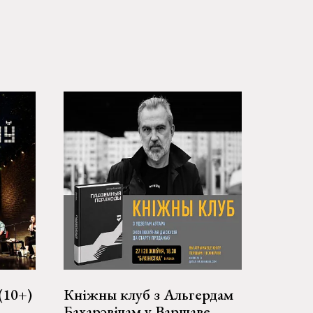
(10+)
Кніжны клуб з Альгердам
Бахарэвічам у Варшаве