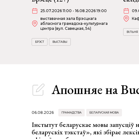
25.07.2026 11:00 - 16.08.2026 19:00
09.
выставачная зала Брэсцкага
Ка
абласнога грамадска-культурнага
цэнтра (вул. Савецкая, 54)
ВІЛЬНЯ
БРЭСТ
ВЫСТАВЫ
Апошняе
на Bu
06.08.2026
ГРАМАДСТВА
БЕЛАРУСКАЯ МОВА
Інстытут беларускае мовы запусціў
беларускіх тэкстаў», які збірае лексі