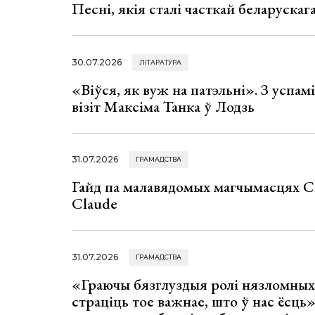
Песні, якія сталі часткай беларуска
30.07.2026
ЛІТАРАТУРА
«Віўся, як вуж на патэльні». З успа
візіт Максіма Танка ў Лодзь
31.07.2026
ГРАМАДСТВА
Гайд па малавядомых магчымасцях C
Claude
31.07.2026
ГРАМАДСТВА
«Граючы бязглуздыя ролі нязломны
страціць тое важнае, што ў нас ёсць