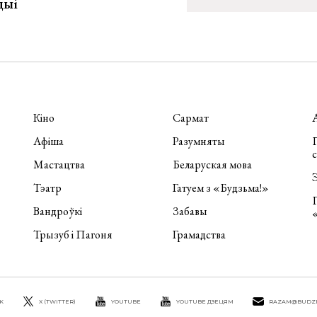
цыі
Кіно
Сармат
Афіша
Разумняты
П
Мастацтва
Беларуская мова
Э
Тэатр
Гатуем з «Будзьма!»
Вандроўкі
Забавы
Трызуб і Пагоня
Грамадства
K
X (TWITTER)
YOUTUBE
YOUTUBE ДЗЕЦЯМ
RAZAM@BUDZ