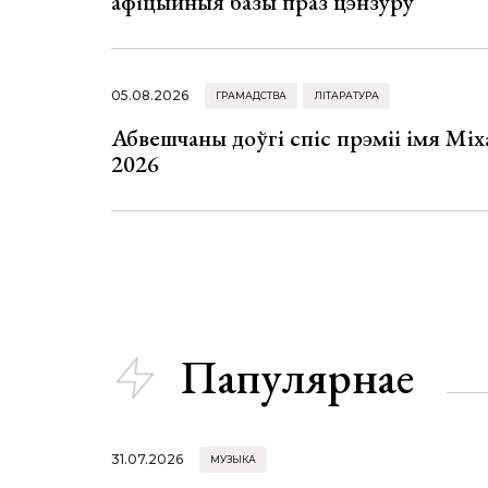
афіцыйныя базы праз цэнзуру
05.08.2026
ГРАМАДСТВА
ЛІТАРАТУРА
Абвешчаны доўгі спіс прэміі імя Мі
2026
Папулярнае
31.07.2026
МУЗЫКА