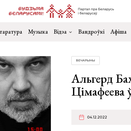
таратура
Музыка
Відэа
Вандроўкі
Афіша
ВЕЧАРЫНЫ
Альгерд Ба
Цімафеева 
04.12.2022