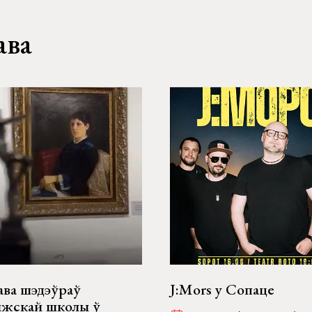
ава
ава шэдэўраў
J:Mors у Сопаце
жскай школы ў