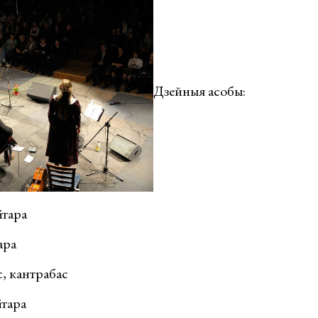
Дзейныя асобы:
ітара
ара
, кантрабас
ітара