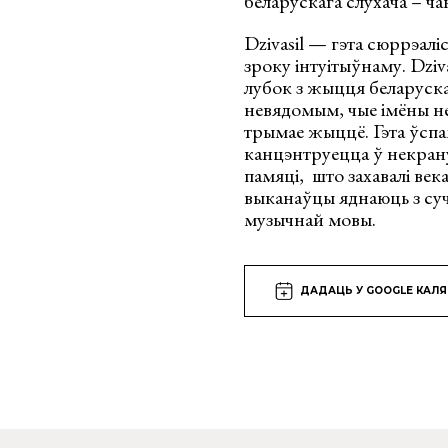
беларускага слухача – ча
Dzivasil — гэта сюррэалі
зроку інтуітыўнаму. Dziva
лубок з жыцця беларуска
невядомым, чые імёны не 
трымае жыццё. Гэта ўспа
канцэнтруецца ў некран
памяці, што захавалі ве
выканаўцы яднаюць з су
музычнай мовы.
ДАДАЦЬ У GOOGLE КАЛ