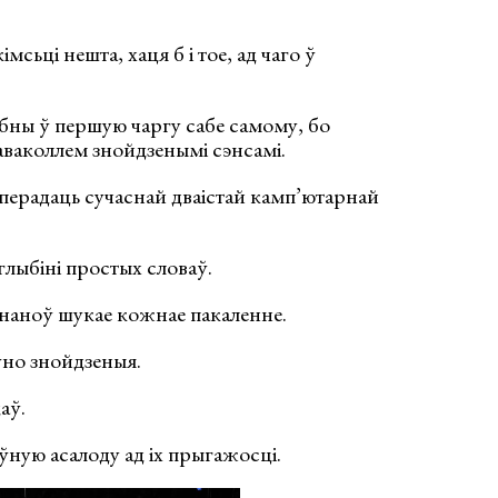
мсьці нешта, хаця б і тое, ад чаго ў
эбны ў першую чаргу сабе самому, бо
аваколлем знойдзенымі сэнсамі.
о перадаць сучаснай дваістай камп’ютарнай
глыбіні простых словаў.
 наноў шукае кожнае пакаленне.
ўно знойдзеныя.
аў.
ную асалоду ад іх прыгажосці.