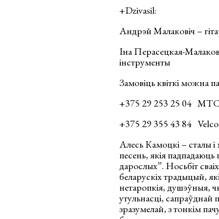
+Dzivasil:
Андрэй Малаковіч – гіта
Іна Перасецкая-Малаков
інструменты
Замовіць квіткі можна па
+375 29 253 25 04 МТ
+375 29 355 43 84 Velc
Алесь Камоцкі – сталы і
песень, якія падпадаюць
дарослых”. Носьбіт сваі
беларускіх традыцый, як
нетаропкія, душэўныя, ч
утульнасці, сапраўднай па
зразумелай, з тонкім пач