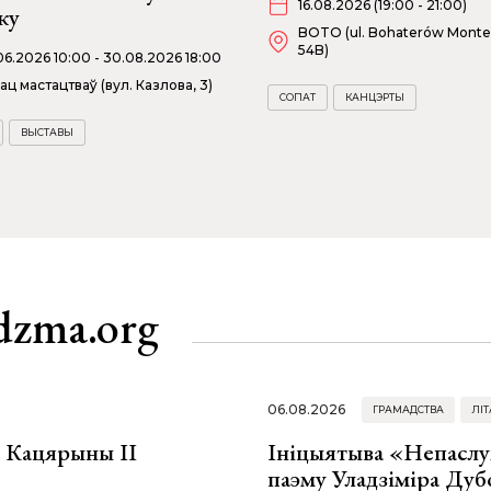
16.08.2026 (19:00 - 21:00)
ку
BOTO (ul. Bohaterów Monte
54B)
06.2026 10:00 - 30.08.2026 18:00
ац мастацтваў (вул. Казлова, 3)
СОПАТ
КАНЦЭРТЫ
ВЫСТАВЫ
dzma.org
06.08.2026
ГРАМАДСТВА
ЛІТ
а Кацярыны ІІ
Ініцыятыва «Непаслу
паэму Уладзіміра Дуб