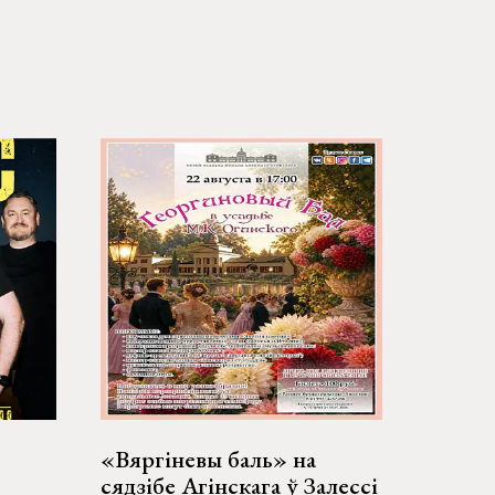
«Вяргіневы баль» на
сядзібе Агінскага ў Залессі