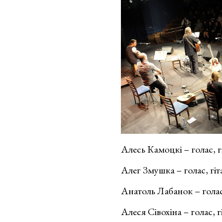
Алесь Камоцкі – голас, г
Алег Змушка – голас, гіт
Анатоль Лабанок – голас
Алеся Сівохіна – голас, г