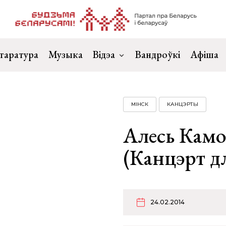
таратура
Музыка
Відэа
Вандроўкі
Афіша
МІНСК
КАНЦЭРТЫ
Алесь Камоц
(Канцэрт д
24.02.2014