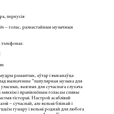
ра, перкусія
іч – голас, разнастайныя музычныя
 тэлефонах:
С
om
 мудры рамантык, аўтар і выканаўца
 пад вызначэнне “папулярная музыка для
х уласных, важных для сучаснага слухача
і мяккім і пранікнёным голасам спявае
ыстыя гісторыі. Настрой асаблівай
эзіі – сучаснай, але вельмі блізкай і
уццём гумару і вельмі роднай для любога