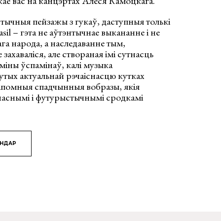
кае вас на канцэртах Алеся Камоцкага.
стычныя пейзажы з гукаў, даступныя толькі
sil – гэта не аўтэнтычнае выкананне і не
га народа, а наследаванне тым,
захаваліся, але створаная імі сутнасць
міны ўспамінаў, калі музыка
утых актуальнай рэчаіснасцю кутках
капомныя спадчынныя вобразы, якія
часнымі і футурыстычнымі сродкамі
ЯНДАР