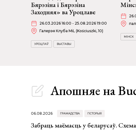
Бярэзіна і Бярэзіна
Мінс
Заходняя» ва Уроцлаве
26.
26.03.2026 16:00 - 25.08.2026 19:00
пал
Галерэя Клуба MiL (Kościuszki, 10)
МІНСК
УРОЦЛАЎ
ВЫСТАВЫ
Апошняе
на Bu
06.08.2026
ГРАМАДСТВА
ГІСТОРЫЯ
Забраць маёмасць у беларусаў. Схем