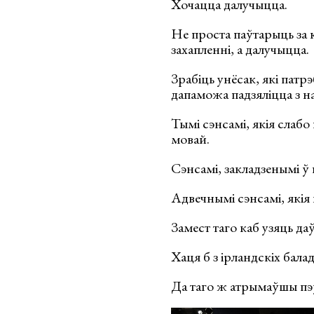
Хочацца далучыцца.
Не проста паўтарыць за кі
захапленні, а далучыцца.
Зрабіць унёсак, які патр
дапаможа падзяліцца з н
Тымі сэнсамі, якія слаб
мовай.
Сэнсамі, закладзенымі ў 
Адвечнымі сэнсамі, якія
Замест таго каб узяць да
Хаця б з ірландскіх балад
Да таго ж атрымаўшы пэў