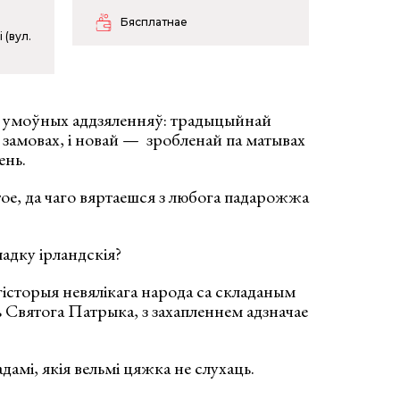
Бясплатнае
 (вул.
ух умоўных аддзяленняў: традыцыйнай
 замовах, і новай — зробленай па матывах
ень.
ое, да чаго вяртаешся з любога падарожжа
адку ірландскія?
гісторыя невялікага народа са складаным
ь Святога Патрыка, з захапленнем адзначае
амі, якія вельмі цяжка не слухаць.