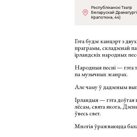
Рэспубліканскі Тэатр
Беларускай Драматургіі
Крапоткіна, 44)
Гэта будзе канцэрт з дв
праграмы, складзенай па
ірландскіх народных пес
Народныя песні — гэта т
па музычных жанрах.
Але чаму ў дадзеным вып
Ірландыя — гэта доўгая 
лёсам, свята якога, Дзен
ўвесь свет.
Многія ўражваюцца балад