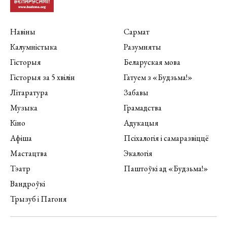
Навіны
Сармат
Калумністыка
Разумняты
Гісторыя
Беларуская мова
Гісторыя за 5 хвілін
Гатуем з «Будзьма!»
Літаратура
Забавы
Музыка
Грамадства
Кіно
Адукацыя
Афіша
Псіхалогія і самаразвіццё
Мастацтва
Экалогія
Тэатр
Паштоўкі ад «Будзьма!»
Вандроўкі
Трызуб і Пагоня