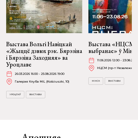
Выстава Вольгі Навіцкай
Выстава «НЦСМ:
«Жыццё дзвюх рэк. Бярэзіна
выбранае» ў Мінск
і Бярэзіна Заходняя» ва
11.06.2026 12:00 - 23.08.202
Уроцлаве
НЦСМ (пр-т Незалежнасці
26.03.2026 16:00 - 25.08.2026 19:00
Галерэя Клуба MiL (Kościuszki, 10)
МІНСК
ВЫСТАВЫ
УРОЦЛАЎ
ВЫСТАВЫ
Апошняе