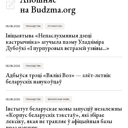
на Budzma.org
06.08.2026
ГРАМАДСТВА
ЛІТАРАТУРА
Ініцыятыва «Непаслухмяныя дзеці
кастрычніка» агучыла паэму Уладзіміра
Дубоўкі «І пурпуровых ветразей узвівы...»
06.08.2026
ГРАМАДСТВА
Адбыўся трэці «Вялікі Воз» — злёт-летнік
беларускіх навукоўцаў
06.08.2026
ГРАМАДСТВА
БЕЛАРУСКАЯ МОВА
Інстытут беларускае мовы запусціў незалежны
«Корпус беларускіх тэкстаў», які збірае
лексіку, якая не трапляе ў афіцыйныя базы
праз цэнзуру