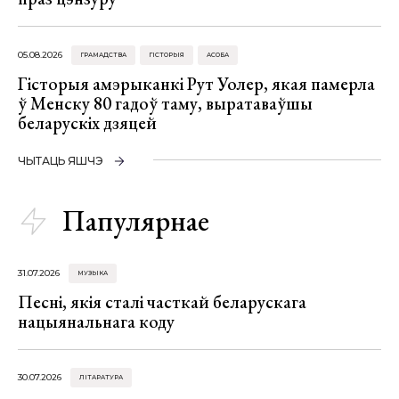
05.08.2026
ГРАМАДСТВА
ГІСТОРЫЯ
АСОБА
Гісторыя амэрыканкі Рут Уолер, якая памерла
ў Менску 80 гадоў таму, выратаваўшы
беларускіх дзяцей
ЧЫТАЦЬ ЯШЧЭ
Папулярнае
31.07.2026
МУЗЫКА
Песні, якія сталі часткай беларускага
нацыянальнага коду
30.07.2026
ЛІТАРАТУРА