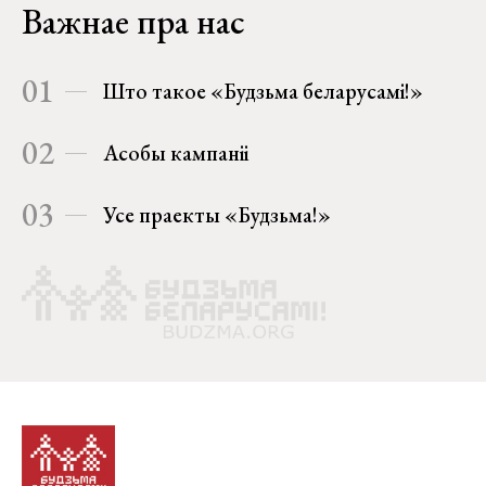
Важнае пра нас
01
Што такое «Будзьма беларусамі!»
02
Асобы кампаніі
03
Усе праекты «Будзьма!»