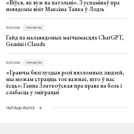
«Віўся, як вуж на патэльні». З успамінаў пра
невядомы візіт Максіма Танка ў Лодзь
31.07.2026
ГРАМАДСТВА
Гайд па малавядомых магчымасцях ChatGPT,
Gemini і Claude
31.07.2026
ГРАМАДСТВА
«Граючы бязглуздыя ролі нязломных людзей,
мы можам страціць тое важнае, што ў нас
ёсць»: Ганна Златкоўская пра права на боль і
слабасць у эміграцыі
ЧЫТАЦЬ ЯШЧЭ