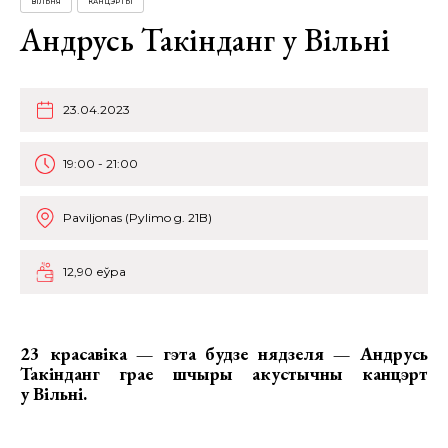
ВІЛЬНЯ
КАНЦЭРТЫ
Андрусь Такінданг у Вільні
23.04.2023
19:00 - 21:00
Paviljonas (Pylimo g. 21B)
12,90 еўра
23 красавіка — гэта будзе нядзеля —
Андрусь
Такінданг
грае шчыры акустычны канцэрт
у Вільні.