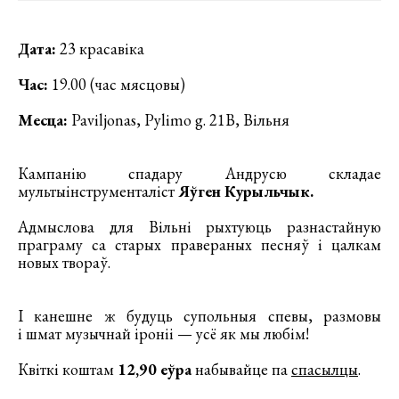
Дата:
23 красавіка
Час:
19.00 (час мясцовы)
Месца:
Paviljonas, Pylimo g. 21B, Вільня
Кампанію спадару Андрусю складае
мультыінструменталіст
Яўген Курыльчык.
Адмыслова для Вільні рыхтуюць разнастайную
праграму са старых правераных песняў і цалкам
новых твораў.
І канешне ж будуць супольныя спевы, размовы
і шмат музычнай іроніі — усё як мы любім!
Квіткі коштам
12,90 еўра
набывайце па
спасылцы
.