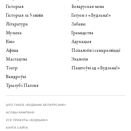
Гісторыя
Беларуская мова
Гісторыя за 5 хвілін
Гатуем з «Будзьма!»
Літаратура
Забавы
Музыка
Грамадства
Кіно
Адукацыя
Афіша
Псіхалогія і самаразвіццё
Мастацтва
Экалогія
Тэатр
Паштоўкі ад «Будзьма!»
Вандроўкі
Трызуб і Пагоня
ШТО ТАКОЕ «БУДЗЬМА БЕЛАРУСАМІ!»
АСОБЫ КАМПАНІІ
УСЕ ПРАЕКТЫ «БУДЗЬМА!»
КАРТА САЙТА