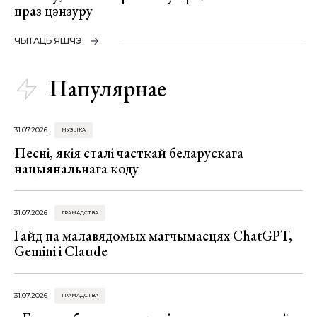
праз цэнзуру
ЧЫТАЦЬ ЯШЧЭ
Папулярнае
31.07.2026
МУЗЫКА
Песні, якія сталі часткай беларускага
нацыянальнага коду
31.07.2026
ГРАМАДСТВА
Гайд па малавядомых магчымасцях ChatGPT,
Gemini і Claude
31.07.2026
ГРАМАДСТВА