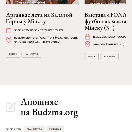
Арганнае лета на Залатой
Выстава «FONART
Горцы ў Мінску
футбол як мастацт
Мінску (3+)
30.05.2026 20:00 - 12.09.2026 22:00
15.07.2026 10:00 - 06.09.2026
касцёл святога Роха (пр-т Незалежнасці,
44 А (за Палацам мастацтваў))
галерэя Савіцкага (пл. Св
МІНСК
КАНЦЭРТЫ
МІНСК
ВЫСТАВЫ
Апошняе
на Budzma.org
06.08.2026
ГРАМАДСТВА
ГІСТОРЫЯ