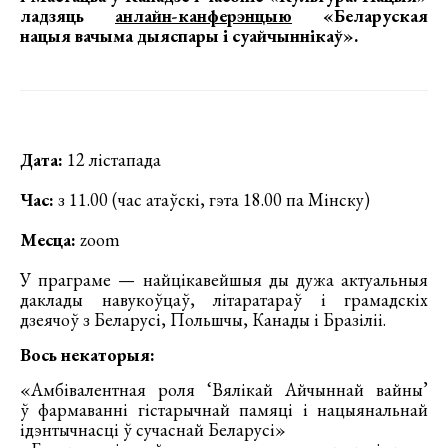
ладзяць
анлайн-канферэнцыю
«Беларуская
нацыя вачыма дыяспары і суайчыннікаў»
.
Дата:
12 лістапада
Час:
з 11.00 (час атаўскі, гэта 18.00 па Мінску)
Месца:
zoom
У праграме — найцікавейшыя ды дужа актуальныя
даклады навукоўцаў, літаратараў і грамадскіх
дзеячоў з Беларусі, Польшчы, Канады і Бразіліі.
Вось некаторыя:
«Амбівалентная роля ‘Вялікай Айчыннай вайны’
ў фармаванні гістарычнай памяці і нацыянальнай
ідэнтычнасці ў сучаснай Беларусі»