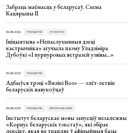
Забраць маёмасць у беларусаў. Схема
Кацярыны ІІ
06.08.2026
ГРАМАДСТВА
ЛІТАРАТУРА
Ініцыятыва «Непаслухмяныя дзеці
кастрычніка» агучыла паэму Уладзіміра
Дубоўкі «І пурпуровых ветразей узвівы...»
06.08.2026
ГРАМАДСТВА
Адбыўся трэці «Вялікі Воз» — злёт-летнік
беларускіх навукоўцаў
06.08.2026
ГРАМАДСТВА
БЕЛАРУСКАЯ МОВА
Інстытут беларускае мовы запусціў незалежны
«Корпус беларускіх тэкстаў», які збірае
лексіку, якая не трапляе ў афіцыйныя базы