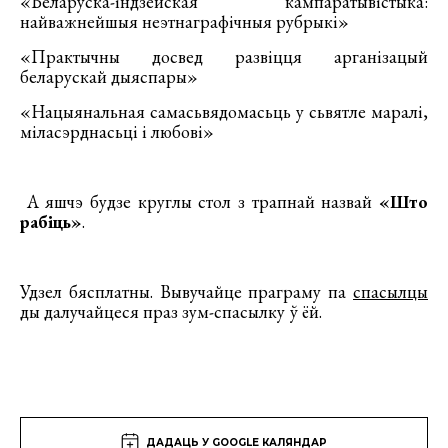
«Беларуска-індзейская кампаратывістыка:
найважнейшыя неэтнаграфічныя рубрыкі»
«Практычны досвед развіцця арганізацый
беларускай дыяспары»
«Нацыянальная самасьвядомасьць у сьвятле маралі,
міласэрднасьці і любові»
А яшчэ будзе круглы стол з трапнай назвай
«Што
рабіць»
.
Удзел бясплатны. Вывучайце праграму па
спасылцы
ды далучайцеся праз зум-спасылку ў ёй.
ДАДАЦЬ У GOOGLE КАЛЯНДАР