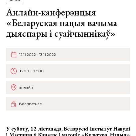
АНЛАЙН
Анлайн-канферэнцыя
«Беларуская нацыя вачыма
дыяспары і суайчыннікаў»
12.11.2022 - 13.11.2022
18:00 - 03:00
анлайн
Бясплатнае
У суботу, 12 лістапада, Беларускі Інстытут Навукі
і Мастацва ў Канадзе і часопіс «Культура. Нацыя»