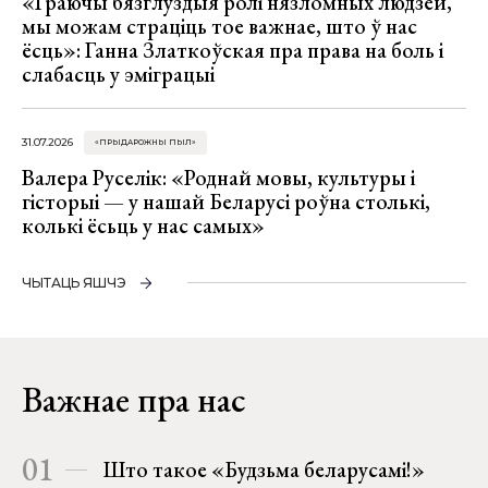
«Граючы бязглуздыя ролі нязломных людзей,
мы можам страціць тое важнае, што ў нас
ёсць»: Ганна Златкоўская пра права на боль і
слабасць у эміграцыі
31.07.2026
«ПРЫДАРОЖНЫ ПЫЛ»
Валера Руселік: «Роднай мовы, культуры і
гісторыі — у нашай Беларусі роўна столькі,
колькі ёсьць у нас самых»
ЧЫТАЦЬ ЯШЧЭ
Важнае пра нас
01
Што такое «Будзьма беларусамі!»