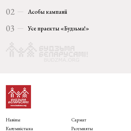
02
Асобы кампаніі
03
Усе праекты «Будзьма!»
Навіны
Сармат
Калумністыка
Разумняты