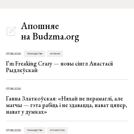
Апошняе
на Budzma.org
07.08.2026
ГРАМАДСТВА
МУЗЫКА
I’m Freaking Crazy — новы сінгл Анастасіі
Рыдлеўскай
07.08.2026
Ганна Златкоўская: «Няхай не перамаглі, але
магчы — гэта рабіць і не здавацца, нават цяпер,
нават у думках»
07.08.2026
ГРАМАДСТВА
ЛІТАРАТУРА