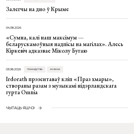
Залегчы на дно ў Крыме
04.08.2026
«Сумна, калі наш максімум —
беларускамоўныя надпісы на магілах». Алесь
Кіркевіч адказвае Міколу Бугаю
03.08.2026
ГРАМАДСТВА
МУЗЫКА
Irdorath прэзентаваў кліп «Праз хмары»,
створаны разам з музыкамі нідэрландскага
гурта Omnia
ЧЫТАЦЬ ЯШЧЭ