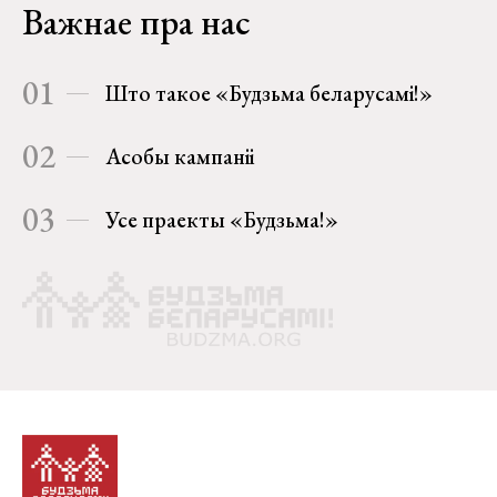
Важнае пра нас
01
Што такое «Будзьма беларусамі!»
02
Асобы кампаніі
03
Усе праекты «Будзьма!»