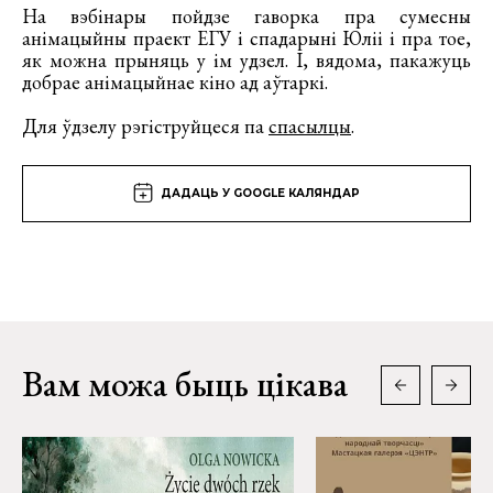
На вэбінары пойдзе гаворка пра сумесны
анімацыйны праект ЕГУ і спадарыні Юліі і пра тое,
як можна прыняць у ім удзел. І, вядома, пакажуць
добрае анімацыйнае кіно ад аўтаркі.
Для ўдзелу рэгіструйцеся па
спасылцы
.
ДАДАЦЬ У GOOGLE КАЛЯНДАР
Вам можа быць цікава