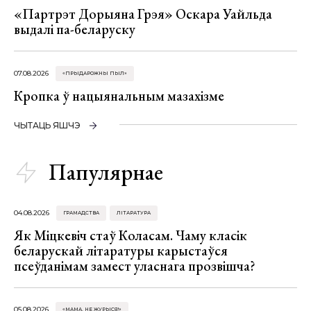
«Партрэт Дорыяна Грэя» Оскара Уайльда
выдалі па-беларуску
07.08.2026
«ПРЫДАРОЖНЫ ПЫЛ»
Кропка ў нацыянальным мазахізме
ЧЫТАЦЬ ЯШЧЭ
Папулярнае
04.08.2026
ГРАМАДСТВА
ЛІТАРАТУРА
Як Міцкевіч стаў Коласам. Чаму класік
беларускай літаратуры карыстаўся
псеўданімам замест уласнага прозвішча?
05.08.2026
«МАМА, НЕ ЖУРЫСЯ!»