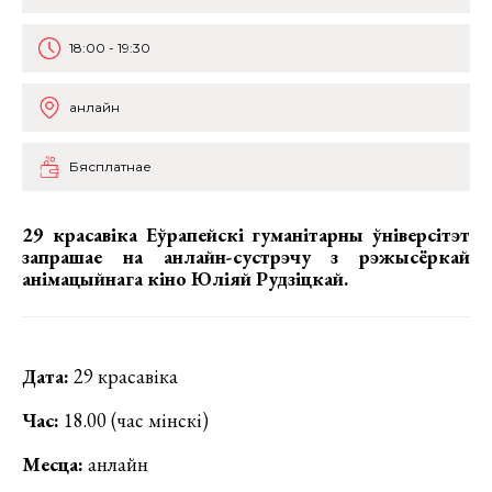
18:00 - 19:30
анлайн
Бясплатнае
29 красавіка Еўрапейскі гуманітарны ўніверсітэт
запрашае на анлайн-сустрэчу з рэжысёркай
анімацыйнага кіно Юліяй Рудзіцкай.
Дата:
29 красавіка
Час:
18.00 (час мінскі)
Месца:
анлайн