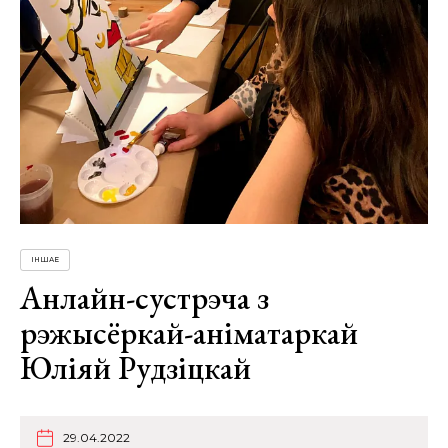
ІНШАЕ
Анлайн-сустрэча з
рэжысёркай-аніматаркай
Юліяй Рудзіцкай
29.04.2022