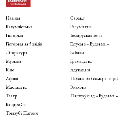
Навіны
Сармат
Калумністыка
Разумняты
Гісторыя
Беларуская мова
Гісторыя за 5 хвілін
Гатуем з «Будзьма!»
Літаратура
Забавы
Музыка
Грамадства
Кіно
Адукацыя
Афіша
Псіхалогія і самаразвіццё
Мастацтва
Экалогія
Тэатр
Паштоўкі ад «Будзьма!»
Вандроўкі
Трызуб і Пагоня