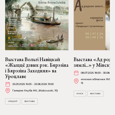
Выстава Вольгі Навіцкай
Выстава «Ад родн
«Жыццё дзвюх рэк. Бярэзіна
зямлі...» у Мінску
і Бярэзіна Заходняя» ва
08.07.2026 18:00 - 30.08.202
Уроцлаве
мінская абласная бібліят
4)
26.03.2026 16:00 - 25.08.2026 19:00
Галерэя Клуба MiL (Kościuszki, 10)
МІНСК
ВЫСТАВЫ
УРОЦЛАЎ
ВЫСТАВЫ