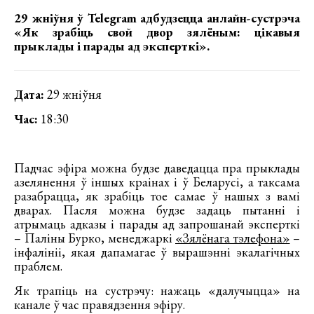
29 жніўня ў Telegram адбудзецца анлайн-сустрэча
«Як зрабіць свой двор зялёным: цікавыя
прыклады і парады ад эксперткі».
Дата:
29 жніўня
Час:
18:30
Падчас эфіра можна будзе даведацца пра прыклады
азелянення ў іншых краінах і ў Беларусі, а таксама
разабрацца, як зрабіць тое самае ў нашых з вамі
дварах. Пасля можна будзе задаць пытанні і
атрымаць адказы і парады ад запрошанай эксперткі
– Паліны Бурко, менеджаркі
«Зялёнага тэлефона»
–
інфалініі, якая дапамагае ў вырашэнні экалагічных
праблем.
Як трапіць на сустрэчу: нажаць «далучыцца» на
канале ў час правядзення эфіру.