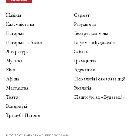
Навіны
Сармат
Калумністыка
Разумняты
Гісторыя
Беларуская мова
Гісторыя за 5 хвілін
Гатуем з «Будзьма!»
Літаратура
Забавы
Музыка
Грамадства
Кіно
Адукацыя
Афіша
Псіхалогія і самаразвіццё
Мастацтва
Экалогія
Тэатр
Паштоўкі ад «Будзьма!»
Вандроўкі
Трызуб і Пагоня
ШТО ТАКОЕ «БУДЗЬМА БЕЛАРУСАМІ!»