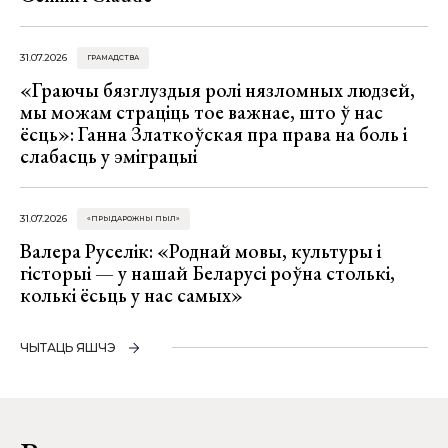
31.07.2026
ГРАМАДСТВА
«Граючы бязглуздыя ролі нязломных людзей,
мы можам страціць тое важнае, што ў нас
ёсць»: Ганна Златкоўская пра права на боль і
слабасць у эміграцыі
31.07.2026
«ПРЫДАРОЖНЫ ПЫЛ»
Валера Руселік: «Роднай мовы, культуры і
гісторыі — у нашай Беларусі роўна столькі,
колькі ёсьць у нас самых»
ЧЫТАЦЬ ЯШЧЭ