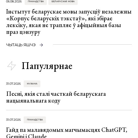
06.08.2026
ГРАМАДСТВА
БЕЛАРУСКАЯ МОВА
Інстытут беларускае мовы запусціў незалежны
«Корпус беларускіх тэкстаў», які збірае
лексіку, якая не трапляе ў афіцыйныя базы
праз цэнзуру
ЧЫТАЦЬ ЯШЧЭ
Папулярнае
31.07.2026
МУЗЫКА
Песні, якія сталі часткай беларускага
нацыянальнага коду
31.07.2026
ГРАМАДСТВА
Гайд па малавядомых магчымасцях ChatGPT,
Gemini і Claude