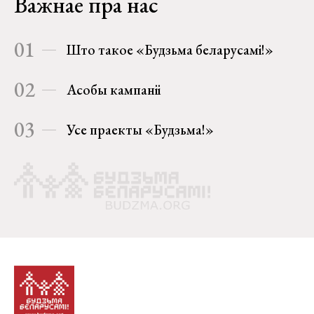
Важнае пра нас
01
Што такое «Будзьма беларусамі!»
02
Асобы кампаніі
03
Усе праекты «Будзьма!»