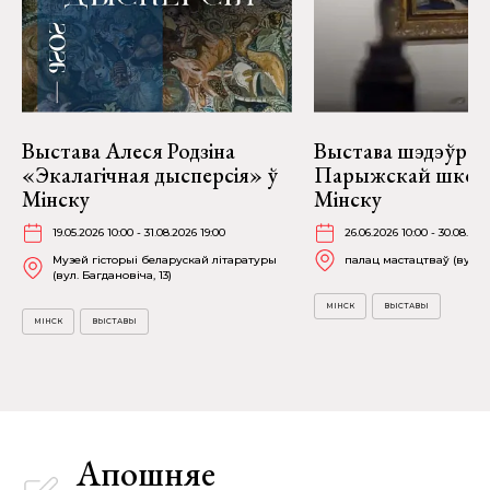
Выстава Алеся Родзіна
Выстава шэдэўраў
«Экалагічная дысперсія» ў
Парыжскай школ
Мінску
Мінску
19.05.2026 10:00 - 31.08.2026 19:00
26.06.2026 10:00 - 30.08.202
Музей гісторыі беларускай літаратуры
палац мастацтваў (вул. К
(вул. Багдановіча, 13)
МІНСК
ВЫСТАВЫ
МІНСК
ВЫСТАВЫ
Апошняе