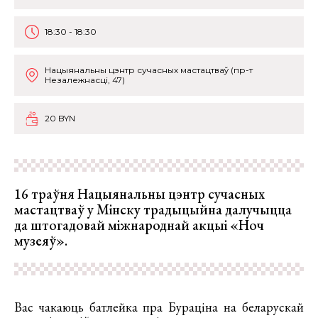
18:30 - 18:30
Нацыянальны цэнтр сучасных мастацтваў (пр-т
Незалежнасці, 47)
20 BYN
16 траўня Нацыянальны цэнтр сучасных
мастацтваў у Мінску традыцыйна далучыцца
да штогадовай міжнароднай акцыі «Ноч
музеяў».
Вас чакаюць батлейка пра Бураціна на беларускай