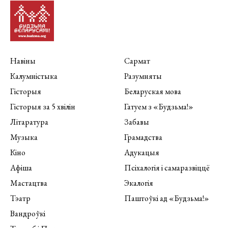
Навіны
Сармат
Калумністыка
Разумняты
Гісторыя
Беларуская мова
Гісторыя за 5 хвілін
Гатуем з «Будзьма!»
Літаратура
Забавы
Музыка
Грамадства
Кіно
Адукацыя
Афіша
Псіхалогія і самаразвіццё
Мастацтва
Экалогія
Тэатр
Паштоўкі ад «Будзьма!»
Вандроўкі