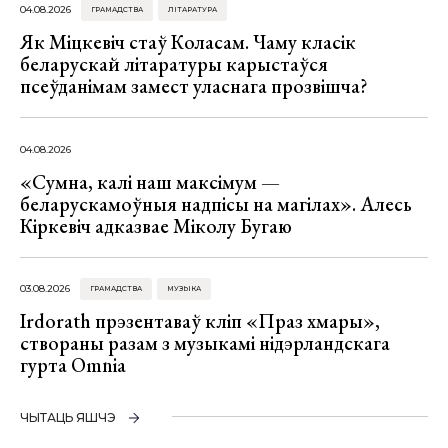
04.08.2026
ГРАМАДСТВА
ЛІТАРАТУРА
Як Міцкевіч стаў Коласам. Чаму класік
беларускай літаратуры карыстаўся
псеўданімам замест уласнага прозвішча?
04.08.2026
«Сумна, калі наш максімум —
беларускамоўныя надпісы на магілах». Алесь
Кіркевіч адказвае Міколу Бугаю
03.08.2026
ГРАМАДСТВА
МУЗЫКА
Irdorath прэзентаваў кліп «Праз хмары»,
створаны разам з музыкамі нідэрландскага
гурта Omnia
ЧЫТАЦЬ ЯШЧЭ