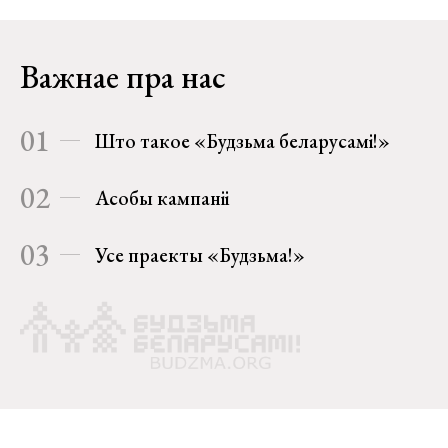
Важнае пра нас
01
Што такое «Будзьма беларусамі!»
02
Асобы кампаніі
03
Усе праекты «Будзьма!»