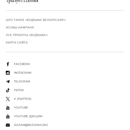
Трызуб і Пагоня
ШТО ТАКОЕ «БУДЗЬМА БЕЛАРУСАМІ!»
АСОБЫ КАМПАНІІ
УСЕ ПРАЕКТЫ «БУДЗЬМА!»
КАРТА САЙТА
FACEBOOK
INSTAGRAM
TELEGRAM
TIKTOK
X (TWITTER)
YOUTUBE
YOUTUBE ДЗЕЦЯМ
RAZAM@BUDZMA.ORG