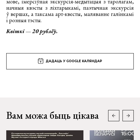
мове, імерсіўная экскурсія-медытацыя з таролагам,
начныя квэсты з ліхтарыкамі, паэтычная экскурсія
ў вершах, а таксама арт-квесты, маляванне галінкамі
і розныя тэсты.
Квіткі — 20 рублёў.
ДАДАЦЬ У GOOGLE КАЛЯНДАР
Вам можа быць цікава