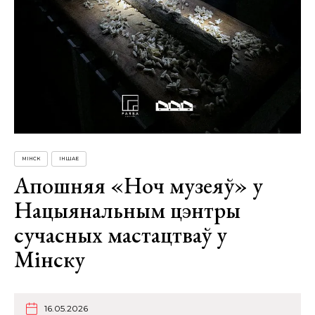
МІНСК
ІНШАЕ
Апошняя «Ноч музеяў» у
Нацыянальным цэнтры
сучасных мастацтваў у
Мінску
16.05.2026