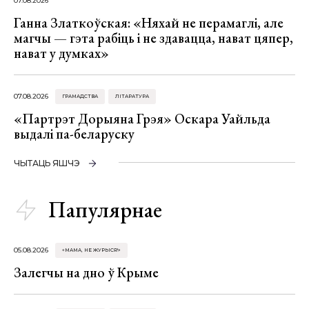
07.08.2026
Ганна Златкоўская: «Няхай не перамаглі, але
магчы — гэта рабіць і не здавацца, нават цяпер,
нават у думках»
07.08.2026
ГРАМАДСТВА
ЛІТАРАТУРА
«Партрэт Дорыяна Грэя» Оскара Уайльда
выдалі па-беларуску
ЧЫТАЦЬ ЯШЧЭ
Папулярнае
05.08.2026
«МАМА, НЕ ЖУРЫСЯ!»
Залегчы на дно ў Крыме