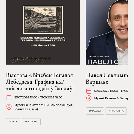
Выстава «Віцебск Генадзя
Павел Севярынец 
Лебедзева. Графіка ня/
Варшаве
зніклага горада» ў Заслаўі
09.08.2026 (15:00 - 17:00)
23.07.2026 10:00 - 13.09.2026 18:00
Музей Вольнай Беларусі (F
Музейна-выставачны комплекс (вул.
Рынкавая, д. 4)
ВАРШАВА
ЛІТАРАТУРА
МІНСК
ВЫСТАВЫ