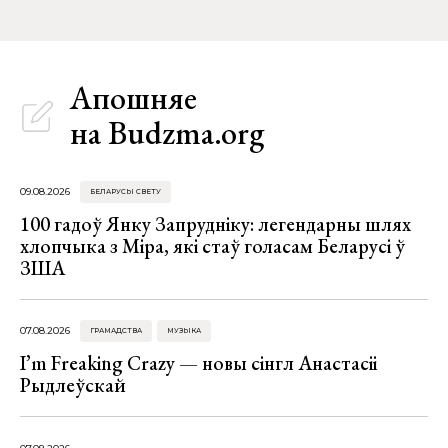
Апошняе
на Budzma.org
09.08.2026
БЕЛАРУСЫ СВЕТУ
100 гадоў Янку Запрудніку: легендарны шлях
хлопчыка з Міра, які стаў голасам Беларусі ў
ЗША
07.08.2026
ГРАМАДСТВА
МУЗЫКА
I’m Freaking Crazy — новы сінгл Анастасіі
Рыдлеўскай