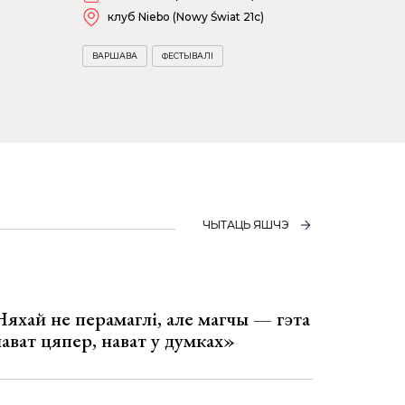
клуб Niebo (Nowy Świat 21c)
ВАРШАВА
ФЕСТЫВАЛІ
ЧЫТАЦЬ ЯШЧЭ
Няхай не перамаглі, але магчы — гэта
 нават цяпер, нават у думках»