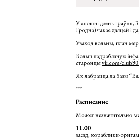
У апошні дзень траўня, 3
Гродна) чакае дзяцей і д
Уваход вольны, план ме
Больш падрабязную інфа
старонцы
vk.com/club9
Як дабрацца да базы “В
***
Расписание
Может незначительно ме
11.00
заезд, кораблики-орига