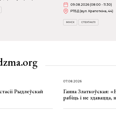
09.08.2026 (08:00 - 11:30)
РТБД (вул. Крапоткіна, 44)
МІНСК
СПЕКТАКЛІ
dzma.org
07.08.2026
стасіі Рыдлеўскай
Ганна Златкоўская: «
рабіць і не здавацца,