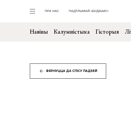
ПРА НАС
ПАДТРЫМАЙ «БУДЗЬМУ»
Навіны
Калумністыка
Гісторыя
Лі
ВЯРНУЦЦА ДА СПІСУ ПАДЗЕЙ