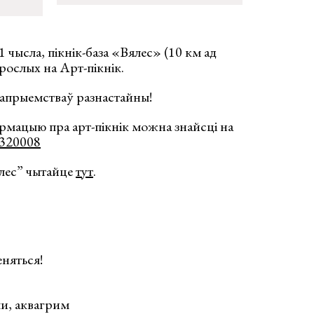
1 чысла, пікнік-база «Вялес» (10 км ад
арослых на Арт-пікнік.
рапрыемстваў разнастайны!
рмацыю пра арт-пікнік можна знайсці на
0320008
ялес” чытайце
тут
.
няться!
ми, аквагрим