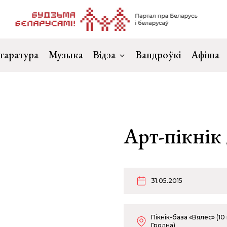
таратура
Музыка
Відэа
Вандроўкі
Афіша
Арт-пікнік
31.05.2015
Пікнік-база «Вялес» (10
Гродна)