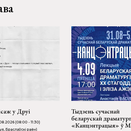
ава
ісаж у Друі
Тыдзень сучаснай
беларускай драматург
08.2026 (08:00 - 11:30)
«Канцэнтрацыя» ў М
уя, Браслаўскі раён)