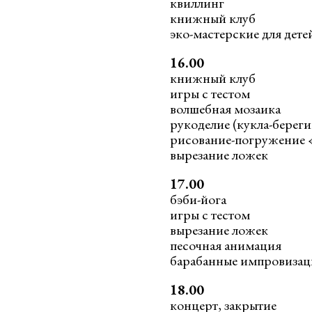
квиллинг
книжный клуб
эко-мастерские для дете
16.00
книжный клуб
игры с тестом
волшебная мозаика
рукоделие (кукла-береги
рисование-погружение «
вырезание ложек
17.00
бэби-йога
игры с тестом
вырезание ложек
песочная анимация
барабанные импровиза
18.00
концерт, закрытие