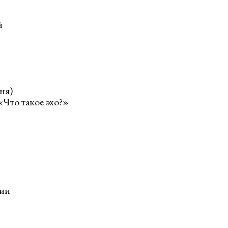
й
ня)
Что такое эхо?»
ции