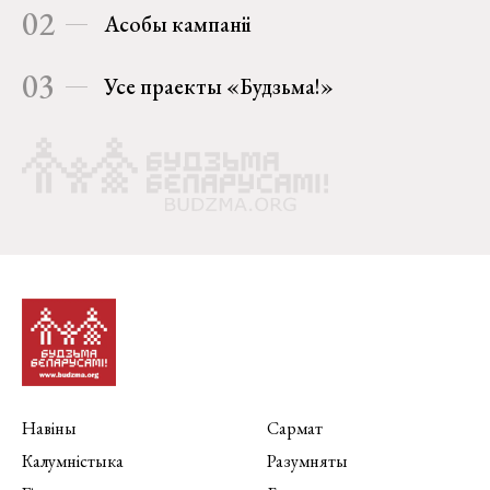
02
Асобы кампаніі
03
Усе праекты «Будзьма!»
Навіны
Сармат
Калумністыка
Разумняты