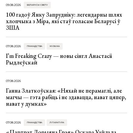
09.08.2026
БЕЛАРУСЫ СВЕТУ
100 гадоў Янку Запрудніку: легендарны шлях
хлопчыка з Міра, які стаў голасам Беларусі ў
ЗША
07.08.2026
ГРАМАДСТВА
МУЗЫКА
I’m Freaking Crazy — новы сінгл Анастасіі
Рыдлеўскай
07.08.2026
Ганна Златкоўская: «Няхай не перамаглі, але
магчы — гэта рабіць і не здавацца, нават цяпер,
нават у думках»
07.08.2026
ГРАМАДСТВА
ЛІТАРАТУРА
«Партрэт Дорыяна Грэя» Оскара Уайльда