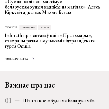
«Сумна, калі наш максімум —
беларускамоўныя надпісы на магілах». Алесь
Кіркевіч адказвае Міколу Бугаю
03.08.2026
ГРАМАДСТВА
МУЗЫКА
Irdorath прэзентаваў кліп «Праз хмары»,
створаны разам з музыкамі нідэрландскага
гурта Omnia
ЧЫТАЦЬ ЯШЧЭ
Важнае пра нас
01
Што такое «Будзьма беларусамі!»