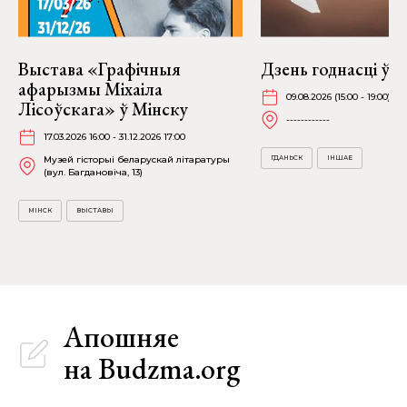
Выстава «Графічныя
Дзень годнасці ў Г
афарызмы Міхаіла
09.08.2026 (15:00 - 19:00)
Лісоўскага» ў Мінску
------------
17.03.2026 16:00 - 31.12.2026 17:00
Музей гісторыі беларускай літаратуры
ГДАНЬСК
ІНШАЕ
(вул. Багдановіча, 13)
МІНСК
ВЫСТАВЫ
Апошняе
на Budzma.org