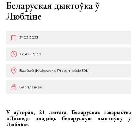
Беларуская дыктоўка ў
Любліне
21.02.2023
18:30 - 19:30
Баабаб (Krakowskie Przedmieście 39b)
Бясплатнае
У аўторак, 21 лютага, Беларускае таварыства
«Досвед» зладзіць беларускую дыктоўку ў
Любліне.