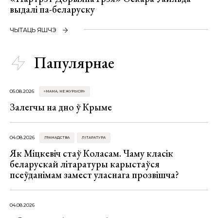
выдалі па-беларуску
ЧЫТАЦЬ ЯШЧЭ
Папулярнае
05.08.2026
«МАМА, НЕ ЖУРЫСЯ!»
Залегчы на дно ў Крыме
04.08.2026
ГРАМАДСТВА
ЛІТАРАТУРА
Як Міцкевіч стаў Коласам. Чаму класік
беларускай літаратуры карыстаўся
псеўданімам замест уласнага прозвішча?
04.08.2026