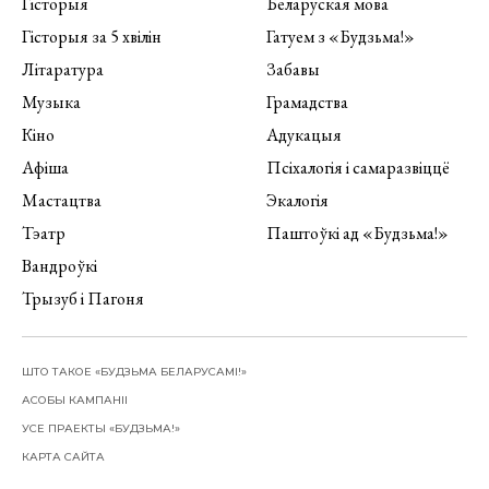
Гісторыя
Беларуская мова
Гісторыя за 5 хвілін
Гатуем з «Будзьма!»
Літаратура
Забавы
Музыка
Грамадства
Кіно
Адукацыя
Афіша
Псіхалогія і самаразвіццё
Мастацтва
Экалогія
Тэатр
Паштоўкі ад «Будзьма!»
Вандроўкі
Трызуб і Пагоня
ШТО ТАКОЕ «БУДЗЬМА БЕЛАРУСАМІ!»
АСОБЫ КАМПАНІІ
УСЕ ПРАЕКТЫ «БУДЗЬМА!»
КАРТА САЙТА