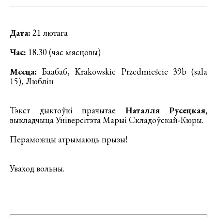
Дата:
21 лютага
Час:
18.30 (час мясцовы)
Месца:
Баабаб, Krakowskie Przedmieście 39b (sala
15), Люблін
Тэкст дыктоўкі прачытае
Наталля Русецкая,
выкладчыца Універсітэта Марыі Складоўскай-Кюры.
Пераможцы атрымаюць прызы!
Уваход вольны.