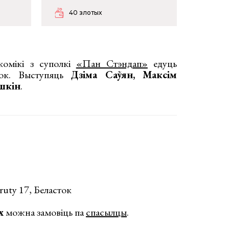
40 злотых
комікі з суполкі
«Пан Стэндап»
едуць
ток. Выступяць
Дзіма Саўян, Максім
шкін
.
ruty 17, Беласток
х
можна замовіць па
спасылцы
.