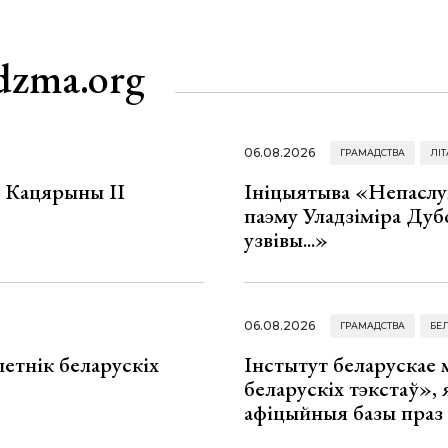
dzma.org
06.08.2026
ГРАМАДСТВА
ЛІТ
а Кацярыны ІІ
Ініцыятыва «Непаслу
паэму Уладзіміра Дуб
узвівы...»
06.08.2026
ГРАМАДСТВА
БЕ
летнік беларускіх
Інстытут беларускае
беларускіх тэкстаў», я
афіцыйныя базы праз