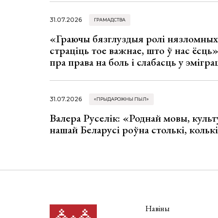
31.07.2026
ГРАМАДСТВА
«Граючы бязглуздыя ролі нязломны
страціць тое важнае, што ў нас ёсць
пра права на боль і слабасць у эмігра
31.07.2026
«ПРЫДАРОЖНЫ ПЫЛ»
Валера Руселік: «Роднай мовы, культ
нашай Беларусі роўна столькі, колькі
Навіны