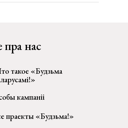
 пра нас
то такое «Будзьма
еларусамі!»
собы кампаніі
се праекты «Будзьма!»