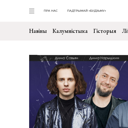
ПРА НАС
ПАДТРЫМАЙ «БУДЗЬМУ»
Навіны
Калумністыка
Гісторыя
Лі