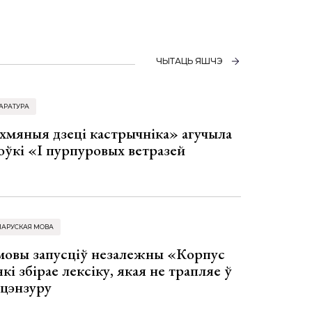
ЧЫТАЦЬ ЯШЧЭ
АРАТУРА
хмяныя дзеці кастрычніка» агучыла
оўкі «І пурпуровых ветразей
ЛАРУСКАЯ МОВА
 мовы запусціў незалежны «Корпус
кі збірае лексіку, якая не трапляе ў
 цэнзуру