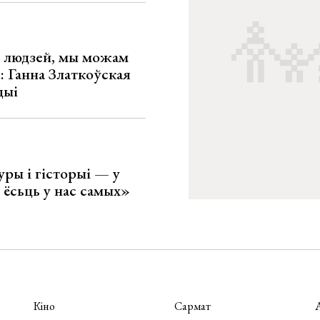
х людзей, мы можам
»: Ганна Златкоўская
цыі
уры і гісторыі — у
 ёсьць у нас самых»
Кіно
Сармат