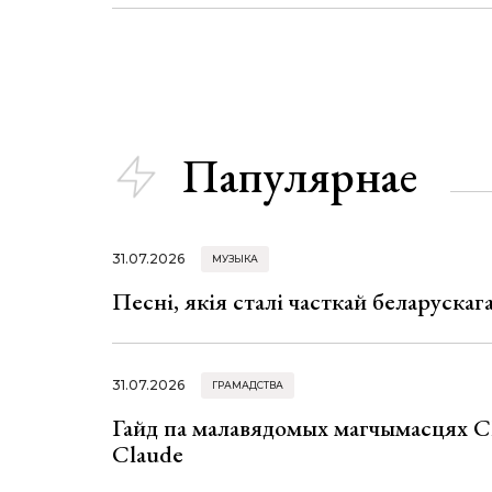
Папулярнае
31.07.2026
МУЗЫКА
Песні, якія сталі часткай беларуска
31.07.2026
ГРАМАДСТВА
Гайд па малавядомых магчымасцях C
Claude