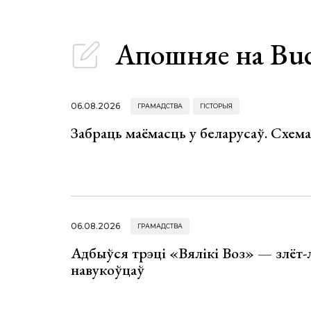
Апошняе
на Bu
06.08.2026
ГРАМАДСТВА
ГІСТОРЫЯ
Забраць маёмасць у беларусаў. Схем
06.08.2026
ГРАМАДСТВА
Адбыўся трэці «Вялікі Воз» — злёт-
навукоўцаў