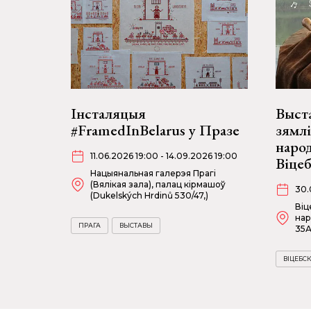
Інсталяцыя
Выста
#FramedInBelarus у Празе
зямлі
наро
11.06.2026 19:00 - 14.09.2026 19:00
Віце
Нацыянальная галерэя Прагі
(Вялікая зала), палац кірмашоў
30.
(Dukelských Hrdinů 530/47,)
Віц
нар
ПРАГА
ВЫСТАВЫ
35А
ВІЦЕБСК