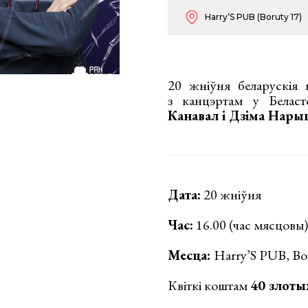
Harry’S PUB (Boruty 17)
20 жніўня беларускія 
з канцэртам у Белас
Канавал і Дзіма Нары
Дата:
20 жніўня
Час:
16.00 (час мясцовы)
Месца:
Harry’S PUB, Bo
Квіткі коштам
40 злоты