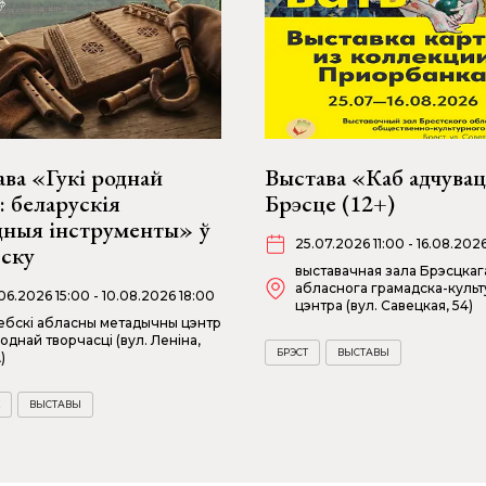
ва «Гукі роднай
Выстава «Каб адчувац
: беларускія
Брэсце (12+)
дныя інструменты» ў
25.07.2026 11:00 - 16.08.202
бску
выставачная зала Брэсцкаг
абласнога грамадска-культ
06.2026 15:00 - 10.08.2026 18:00
цэнтра (вул. Савецкая, 54)
ебскі абласны метадычны цэнтр
однай творчасці (вул. Леніна,
БРЭСТ
ВЫСТАВЫ
)
ВЫСТАВЫ