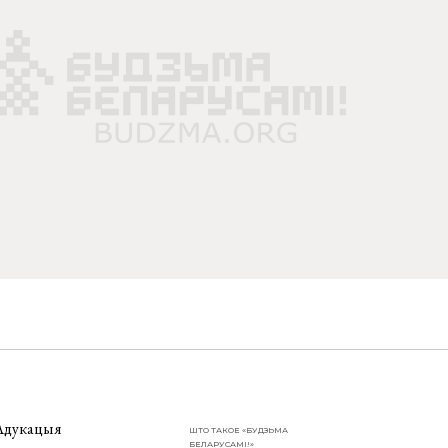
Адукацыя
ШТО ТАКОЕ «БУДЗЬМА
БЕЛАРУСАМІ!»