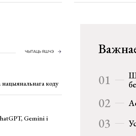
Важнае
ЧЫТАЦЬ ЯШЧЭ
Ш
01
га нацыянальнага коду
б
02
А
hatGPT, Gemini і
03
У