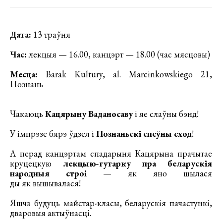
Дата:
13 траўня
Час:
лекцыя — 16.00, канцэрт — 18.00 (час мясцовы)
Месца:
Barak Kultury, al. Marcinkowskiego 21,
Познань
Чакаюць
Кацярыну Ваданосаву
і яе слаўны бэнд!
У імпрэзе бярэ ўдзел і
Познаньскі спеўны сход
!
А перад канцэртам спадарыня Кацярына прачытае
круцецкую
лекцыю-гутарку пра беларускія
народныя строі
— як яно шылася
ды як вышывалася!
Яшчэ будуць майстар-класы, беларускія пачастункі,
дваровыя актыўнасці.