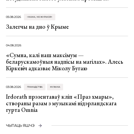
05.08.2026
«МАМА, НЕ ЖУРЫСЯ!»
Залегчы на дно ў Крыме
04.08.2026
«Сумна, калі наш максімум —
беларускамоўныя надпісы на магілах». Алесь
Кіркевіч адказвае Міколу Бугаю
03.08.2026
ГРАМАДСТВА
МУЗЫКА
Irdorath прэзентаваў кліп «Праз хмары»,
створаны разам з музыкамі нідэрландскага
гурта Omnia
ЧЫТАЦЬ ЯШЧЭ