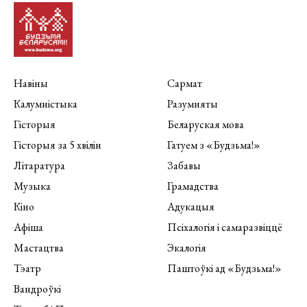
Навіны
Сармат
Калумністыка
Разумняты
Гісторыя
Беларуская мова
Гісторыя за 5 хвілін
Гатуем з «Будзьма!»
Літаратура
Забавы
Музыка
Грамадства
Кіно
Адукацыя
Афіша
Псіхалогія і самаразвіццё
Мастацтва
Экалогія
Тэатр
Паштоўкі ад «Будзьма!»
Вандроўкі