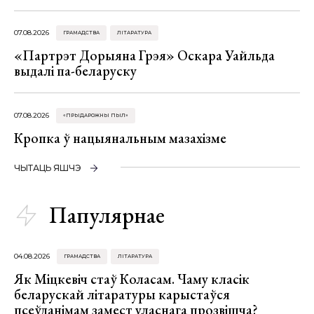
07.08.2026
ГРАМАДСТВА
ЛІТАРАТУРА
«Партрэт Дорыяна Грэя» Оскара Уайльда
выдалі па-беларуску
07.08.2026
«ПРЫДАРОЖНЫ ПЫЛ»
Кропка ў нацыянальным мазахізме
ЧЫТАЦЬ ЯШЧЭ
Папулярнае
04.08.2026
ГРАМАДСТВА
ЛІТАРАТУРА
Як Міцкевіч стаў Коласам. Чаму класік
беларускай літаратуры карыстаўся
псеўданімам замест уласнага прозвішча?