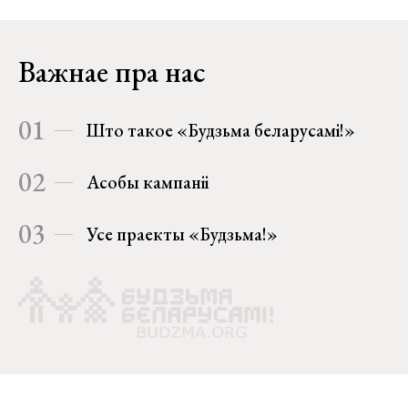
Важнае пра нас
01
Што такое «Будзьма беларусамі!»
02
Асобы кампаніі
03
Усе праекты «Будзьма!»