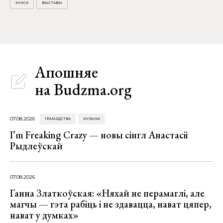
МІНСК
ВЫСТАВЫ
Апошняе
на Budzma.org
07.08.2026
ГРАМАДСТВА
МУЗЫКА
I’m Freaking Crazy — новы сінгл Анастасіі
Рыдлеўскай
07.08.2026
Ганна Златкоўская: «Няхай не перамаглі, але
магчы — гэта рабіць і не здавацца, нават цяпер,
нават у думках»