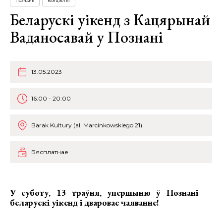
ПОЗНАНЬ
КАНЦЭРТЫ
Беларускі уікенд з Кацярынай
Ваданосавай у Познані
13.05.2023
16:00 - 20:00
Barak Kultury (al. Marcinkowskiego 21)
Бясплатнае
У суботу, 13 траўня, упершыню ў Познані —
беларускі уікенд і дваровае чаяванне!