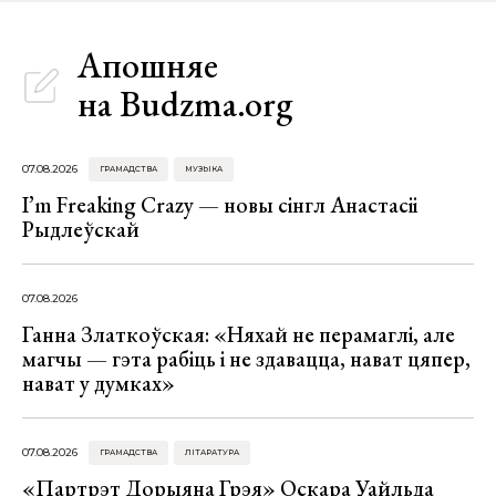
Апошняе
на Budzma.org
07.08.2026
ГРАМАДСТВА
МУЗЫКА
I’m Freaking Crazy — новы сінгл Анастасіі
Рыдлеўскай
07.08.2026
Ганна Златкоўская: «Няхай не перамаглі, але
магчы — гэта рабіць і не здавацца, нават цяпер,
нават у думках»
07.08.2026
ГРАМАДСТВА
ЛІТАРАТУРА
«Партрэт Дорыяна Грэя» Оскара Уайльда