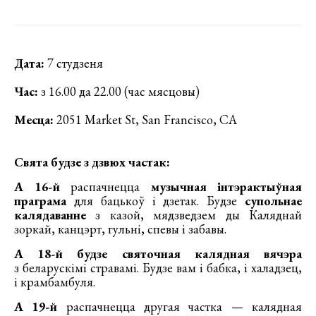
Дата:
7 студзеня
Час:
з 16.00 да 22.00 (час мясцовы)
Месца:
2051 Market St, San Francisco, CA
Свята будзе з дзвюх частак:
А 16-й
распачнецца
музычная інтэрактыўная
праграма
для бацькоў і дзетак. Будзе
супольнае
калядаванне
з казой, мядзведзем ды Каляднай
зоркай, канцэрт, гульні, спевы і забавы.
А 18-й будзе святочная калядная вячэра
з беларускiмi стравaмі. Будзе вам і бабка, і халадзец,
і крамбамбуля.
А 19-й
распачнецца другая частка — калядная