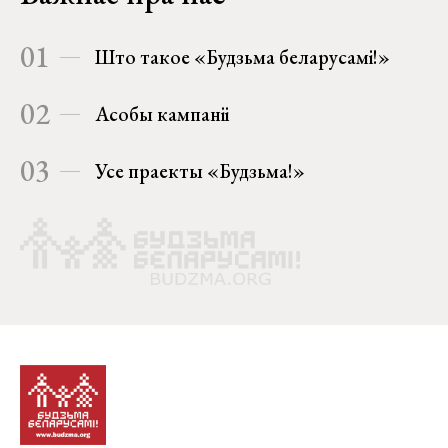
01
Што такое «Будзьма беларусамі!»
02
Асобы кампаніі
03
Усе праекты «Будзьма!»