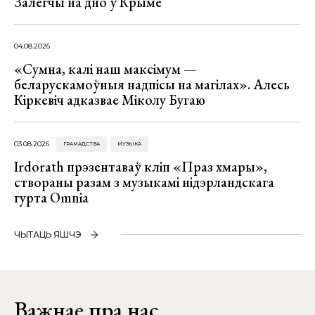
Залегчы на дно ў Крыме
04.08.2026
«Сумна, калі наш максімум —
беларускамоўныя надпісы на магілах». Алесь
Кіркевіч адказвае Міколу Бугаю
03.08.2026
ГРАМАДСТВА
МУЗЫКА
Irdorath прэзентаваў кліп «Праз хмары»,
створаны разам з музыкамі нідэрландскага
гурта Omnia
ЧЫТАЦЬ ЯШЧЭ
Важнае пра нас