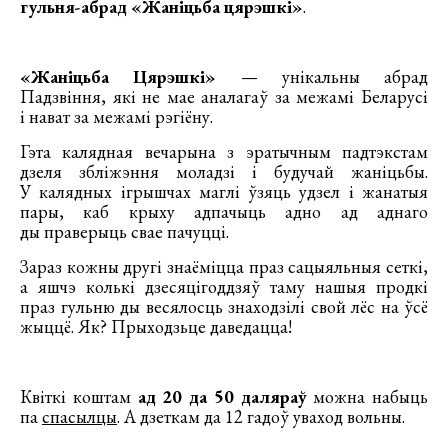
гульня-абрад «Жаніцьба цярэшкі»
.
«Жаніцьба Цярэшкі»
— унікальны абрад
Падзвіння, які не мае аналагаў за межамі Беларусі
і нават за межамі рэгіёну.
Гэта калядная вечарына з эратычным падтэкстам
дзеля збліжэння моладзі і будучай жаніцьбы.
У калядных ігрышчах маглі ўзяць удзел і жанатыя
пары, каб крыху адпачыць адно ад аднаго
ды праверыць свае пачуцці.
Зараз кожны другі знаёміцца праз сацыяльныя сеткі,
а яшчэ колькі дзесяцігоддзяў таму нашыя продкі
праз гульню ды весялосць знаходзілі свой лёс на ўсё
жыццё. Як? Прыходзьце даведацца!
Квіткі коштам
ад 20 да 50 даляраў
можна набыць
па
спасылцы
. А дзеткам да 12 гадоў уваход вольны.