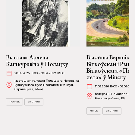
Выстава Арлена
Выстава Веранікі
Кашкурэвіча ў Полацку
Віткоўскай і Рыго
Віткоўскага «Пад
20.05.2026 10:00 - 30.04.2027 18:00
лета» ў Мінску
мастацкая галерэя Полацкага гісторыка-
культурнага музея-запаведніка (вул.
11.06.2026 18:00 - 09.08.2026
Стралецкая, 4A-4)
галерэя Шчамялёва (вул
Рэвалюцыйная, 10)
ПОЛАЦК
ВЫСТАВЫ
МІНСК
ВЫСТАВЫ