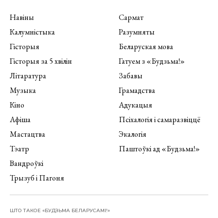
Навіны
Сармат
Калумністыка
Разумняты
Гісторыя
Беларуская мова
Гісторыя за 5 хвілін
Гатуем з «Будзьма!»
Літаратура
Забавы
Музыка
Грамадства
Кіно
Адукацыя
Афіша
Псіхалогія і самаразвіццё
Мастацтва
Экалогія
Тэатр
Паштоўкі ад «Будзьма!»
Вандроўкі
Трызуб і Пагоня
ШТО ТАКОЕ «БУДЗЬМА БЕЛАРУСАМІ!»