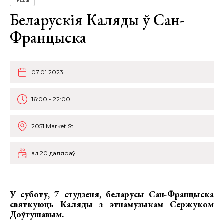
ІНШАЕ
Беларускія Каляды ў Сан-
Францыска
07.01.2023
16:00 - 22:00
2051 Market St
ад 20 даляраў
У суботу, 7 студзеня, беларусы Сан-Францыска
святкуюць
Каляды з этнамузыкам Сержуком
Доўгушавым
.