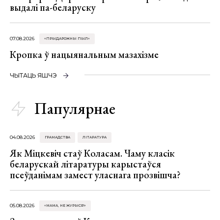
выдалі па-беларуску
07.08.2026
«ПРЫДАРОЖНЫ ПЫЛ»
Кропка ў нацыянальным мазахізме
ЧЫТАЦЬ ЯШЧЭ
Папулярнае
04.08.2026
ГРАМАДСТВА
ЛІТАРАТУРА
Як Міцкевіч стаў Коласам. Чаму класік
беларускай літаратуры карыстаўся
псеўданімам замест уласнага прозвішча?
05.08.2026
«МАМА, НЕ ЖУРЫСЯ!»