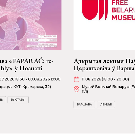
ава «PAPARAĆ: re-
Адкрытая лекцыя Па
bly» ў Познані
Церашковіча ў Варша
07.2026 18:30 - 09.08.2026 19:00
11.08.2026 (18:00 - 20:00)
дацыя КУТ (Крамарска, 32)
Музей Вольнай Беларусі (Fo
11/1)
НЬ
ВЫСТАВЫ
ВАРШАВА
ЛЕКЦЫІ