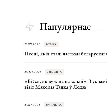
Папулярнае
31.07.2026
МУЗЫКА
Песні, якія сталі часткай беларуска
30.07.2026
ЛІТАРАТУРА
«Віўся, як вуж на патэльні». З успа
візіт Максіма Танка ў Лодзь
31.07.2026
ГРАМАДСТВА