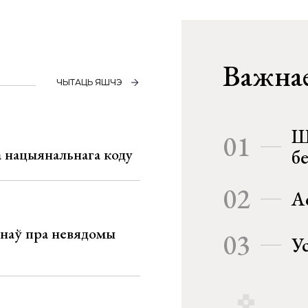
Важнае
ЧЫТАЦЬ ЯШЧЭ
Ш
01
га нацыянальнага коду
б
02
А
мінаў пра невядомы
03
У