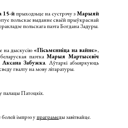
а 15-й
прыходзьце на сустрэчу з
Марыяй
ентуе польскае выданне сваёй прыўкраснай
еракладзе польскага паэта Богдана Задуры.
це на дыскусію
«Пісьменніца на вайне»
,
 беларуская паэтка
Марыя Мартысевіч
а
Аксана Забужка
. Аўтаркі абмяркуюць
веду гвалту на мову літаратуры.
у палацы Патоцкіх.
 болей імпрэз у
праграме
ды завітвайце.