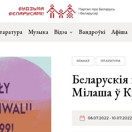
таратура
Музыка
Відэа
Вандроўкі
Афіша
КРАКАЎ
ЛІТАРАТУРА
Беларускія 
Мілаша ў К
06.07.2022 - 10.07.2022