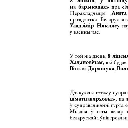
8 ліпеня, у пятніцу
на барыкадах»
пра сіл
Перакладчыцы
Анэт
прэзідэнтка Беларуск
Уладзімір Някляеў
пар
у ваенны час.
У той жа дзень,
8 ліпеня
Хадановічам
, які будз
Віталя Дарашука, Вол
Дзякуючы гэтаму супра
шматпавярховы»
, на
ў суправаджэнні гурта
Мілаша ў гэты вечар 
беларускай і ўніверсальн