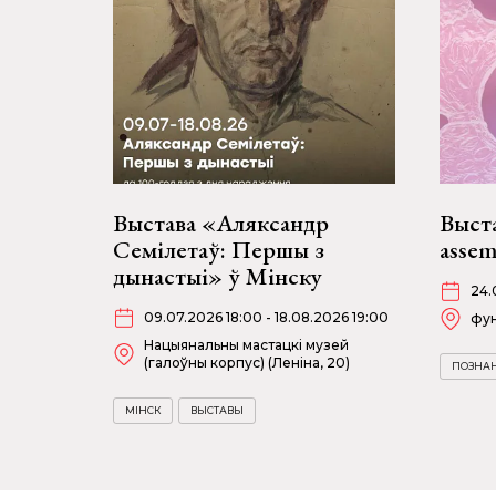
Выстава «Аляксандр
Выст
Семілетаў: Першы з
assem
дынастыі» ў Мінску
24.
09.07.2026 18:00 - 18.08.2026 19:00
фун
Нацыянальны мастацкі музей
(галоўны корпус) (Леніна, 20)
ПОЗНА
МІНСК
ВЫСТАВЫ