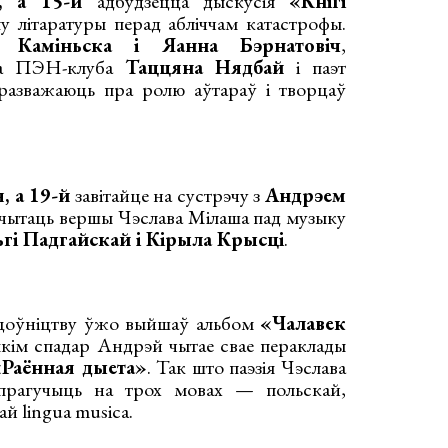
, а 15-й
адбудзецца дыскусія
«Кнігі
у літаратуры перад абліччам катастрофы.
а Каміньска і Яанна Бэрнатовіч
,
ага ПЭН-клуба
Таццяна Нядбай
і паэт
азважаюць пра ролю аўтараў і творцаў
, а 19-й
завітайце на сустрэчу з
Андрэем
е чытаць вершы Чэслава Мілаша пад музыку
ьгі Падгайскай і Кірыла Крысці
.
цоўніцтву ўжо выйшаў альбом
«Чалавек
 якім спадар Андрэй чытае свае пераклады
«Раённая дыета»
. Так што паэзія Чэслава
прагучыць на трох мовах — польскай,
ай lingua musica.