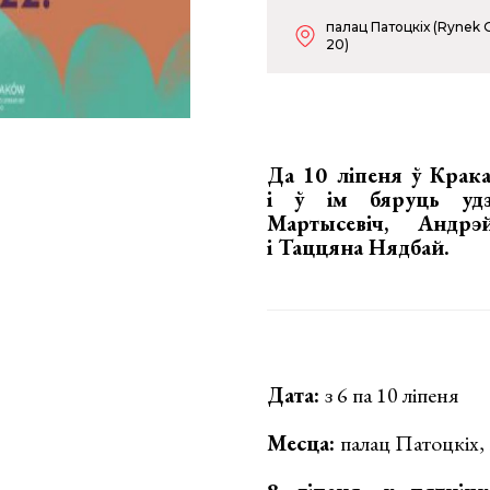
палац Патоцкіх (Rynek
20)
Да 10 ліпеня ў Крака
і ў ім бяруць удз
Мартысевіч, Андрэ
і Таццяна Нядбай
.
Дата:
з 6 па 10 ліпеня
Месца:
палац Патоцкіх,