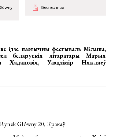
 Główny
Бясплатнае
ве ідзе паэтычны фестываль Мілаша,
ел беларускія літаратары
Марыя
й Хадановіч, Уладзімір Някляеў
 Rynek Główny 20, Кракаў