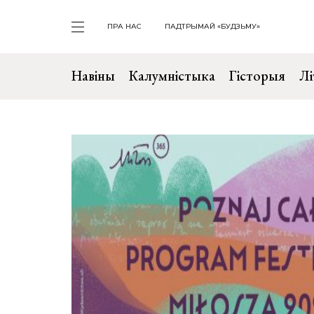
ПРА НАС
ПАДТРЫМАЙ «БУДЗЬМУ»
Навіны
Калумністыка
Гісторыя
Лі