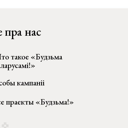
 пра нас
то такое «Будзьма
еларусамі!»
собы кампаніі
се праекты «Будзьма!»