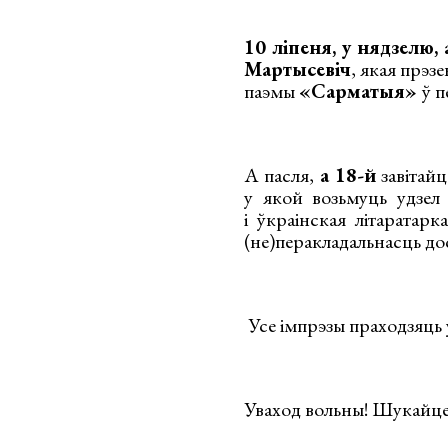
10 ліпеня, у нядзелю, 
Мартысевіч
, якая прэз
паэмы
«Сарматыя»
ў п
А пасля,
а 18-й
завітай
у якой возьмуць удзел
і ўкраінская літаратарк
(не)перакладальнасць дос
Усе імпрэзы праходзяць 
Уваход вольны! Шукайце