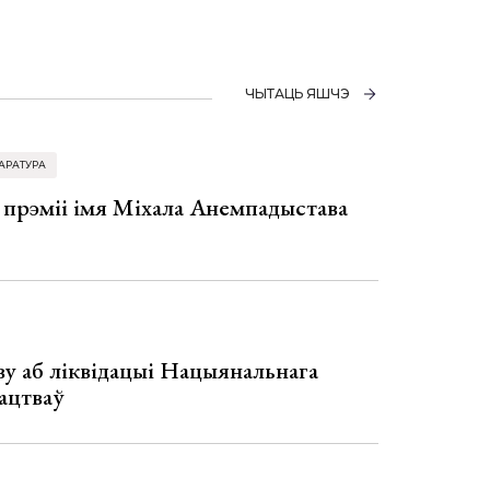
ЧЫТАЦЬ ЯШЧЭ
АРАТУРА
 прэміі імя Міхала Анемпадыстава
у аб ліквідацыі Нацыянальнага
ацтваў