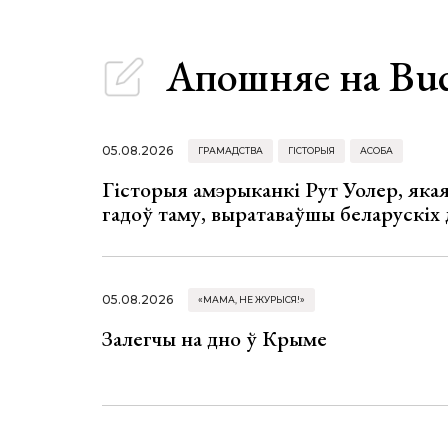
Апошняе
на Bu
05.08.2026
ГРАМАДСТВА
ГІСТОРЫЯ
АСОБА
Гісторыя амэрыканкі Рут Уолер, яка
гадоў таму, выратаваўшы беларускіх
05.08.2026
«МАМА, НЕ ЖУРЫСЯ!»
Залегчы на дно ў Крыме