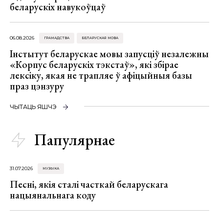
беларускіх навукоўцаў
06.08.2026
ГРАМАДСТВА
БЕЛАРУСКАЯ МОВА
Інстытут беларускае мовы запусціў незалежны
«Корпус беларускіх тэкстаў», які збірае
лексіку, якая не трапляе ў афіцыйныя базы
праз цэнзуру
ЧЫТАЦЬ ЯШЧЭ
Папулярнае
31.07.2026
МУЗЫКА
Песні, якія сталі часткай беларускага
нацыянальнага коду