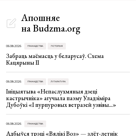
Апошняе
на Budzma.org
06.08.2026
ГРАМАДСТВА
ГІСТОРЫЯ
Забраць маёмасць у беларусаў. Схема
Кацярыны ІІ
06.08.2026
ГРАМАДСТВА
ЛІТАРАТУРА
Ініцыятыва «Непаслухмяныя дзеці
кастрычніка» агучыла паэму Уладзіміра
Дубоўкі «І пурпуровых ветразей узвівы...»
06.08.2026
ГРАМАДСТВА
Адбыўся трэці «Вялікі Воз» — злёт-летнік