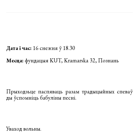
Дата і час:
16 снежня ў 18.30
Месца:
фундацыя KUT, Kramarska 32, Познань
Прыходзьце паспяваць разам традыцыйных спеваў
ды ўспомніць бабуліны песні.
Уваход вольны.