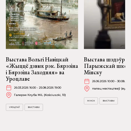
Выстава Вольгі Навіцкай
Выстава шэдэўраў
«Жыццё дзвюх рэк. Бярэзіна
Парыжскай школ
і Бярэзіна Заходняя» ва
Мінску
Уроцлаве
26.06.2026 10:00 - 30.08.202
26.03.2026 16:00 - 25.08.2026 19:00
палац мастацтваў (вул. К
Галерэя Клуба MiL (Kościuszki, 10)
МІНСК
ВЫСТАВЫ
УРОЦЛАЎ
ВЫСТАВЫ