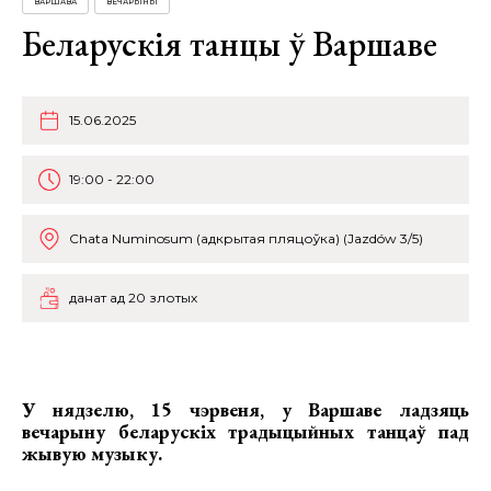
ВАРШАВА
ВЕЧАРЫНЫ
Беларускія танцы ў Варшаве
15.06.2025
19:00 - 22:00
Chata Numinosum (адкрытая пляцоўка) (Jazdów 3/5)
данат ад 20 злотых
У нядзелю, 15 чэрвеня, у Варшаве ладзяць
вечарыну беларускіх традыцыйных танцаў пад
жывую музыку.