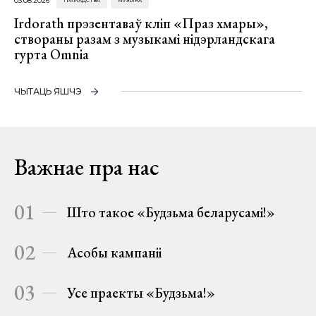
03.08.2026
ГРАМАДСТВА
МУЗЫКА
Irdorath прэзентаваў кліп «Праз хмары»,
створаны разам з музыкамі нідэрландскага
гурта Omnia
ЧЫТАЦЬ ЯШЧЭ
Важнае пра нас
01
Што такое «Будзьма беларусамі!»
02
Асобы кампаніі
03
Усе праекты «Будзьма!»