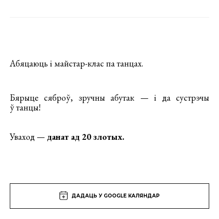
Абяцаюць і майстар-клас па танцах.
Бярыце сяброў, зручны абутак — і да сустрэчы
ў танцы!
Уваход —
данат ад 20 злотых.
ДАДАЦЬ У GOOGLE КАЛЯНДАР