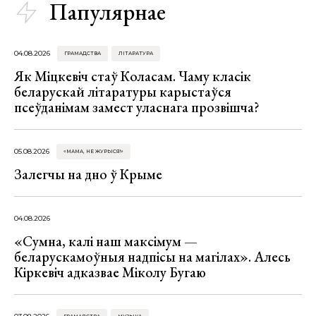
Папулярнае
04.08.2026
ГРАМАДСТВА
ЛІТАРАТУРА
Як Міцкевіч стаў Коласам. Чаму класік
беларускай літаратуры карыстаўся
псеўданімам замест уласнага прозвішча?
05.08.2026
«МАМА, НЕ ЖУРЫСЯ!»
Залегчы на дно ў Крыме
04.08.2026
«Сумна, калі наш максімум —
беларускамоўныя надпісы на магілах». Алесь
Кіркевіч адказвае Міколу Бугаю