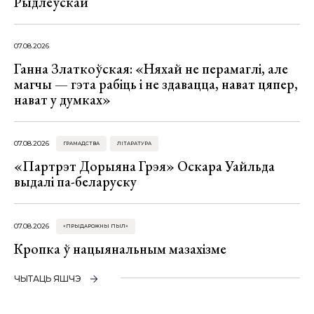
Рыдлеўскай
07.08.2026
Ганна Златкоўская: «Няхай не перамаглі, але
магчы — гэта рабіць і не здавацца, нават цяпер,
нават у думках»
07.08.2026
ГРАМАДСТВА
ЛІТАРАТУРА
«Партрэт Дорыяна Грэя» Оскара Уайльда
выдалі па-беларуску
07.08.2026
«ПРЫДАРОЖНЫ ПЫЛ»
Кропка ў нацыянальным мазахізме
ЧЫТАЦЬ ЯШЧЭ