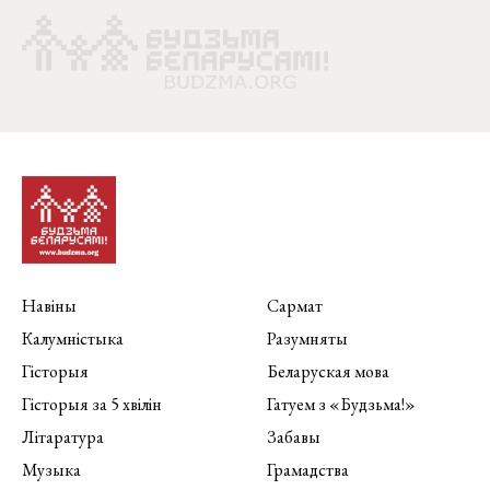
Навіны
Сармат
Калумністыка
Разумняты
Гісторыя
Беларуская мова
Гісторыя за 5 хвілін
Гатуем з «Будзьма!»
Літаратура
Забавы
Музыка
Грамадства