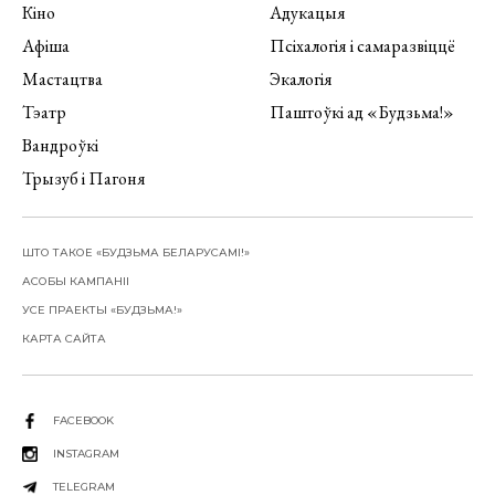
Кіно
Адукацыя
Афіша
Псіхалогія і самаразвіццё
Мастацтва
Экалогія
Тэатр
Паштоўкі ад «Будзьма!»
Вандроўкі
Трызуб і Пагоня
ШТО ТАКОЕ «БУДЗЬМА БЕЛАРУСАМІ!»
АСОБЫ КАМПАНІІ
УСЕ ПРАЕКТЫ «БУДЗЬМА!»
КАРТА САЙТА
FACEBOOK
INSTAGRAM
TELEGRAM