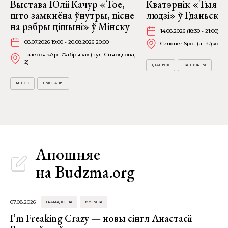
Выстава Юліі Качур «Тое,
Кватэрнік «Тыя с
што замкнёна ўнутры, цісне
людзі» ў Гданьску
на рэбры цішыні» ў Мінску
14.08.2026 (18:30 - 21:00)
08.07.2026 19:00 - 20.08.2026 20:00
Czudner Spot (ul. Łąkowa 
галерэя «Арт Фабрыка» (вул. Свярдлова,
2)
ГДАНЬСК
КАНЦЭРТЫ
МІНСК
ВЫСТАВЫ
Апошняе
на Budzma.org
07.08.2026
ГРАМАДСТВА
МУЗЫКА
I’m Freaking Crazy — новы сінгл Анастасіі