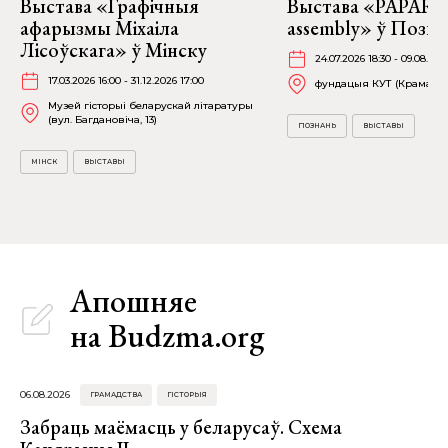
Выстава «Графічныя
Выстава «PAPARAĆ
афарызмы Міхаіла
assembly» ў Позна
Лісоўскага» ў Мінску
24.07.2026 18:30 - 09.08.202
17.03.2026 16:00 - 31.12.2026 17:00
фундацыя КУТ (Крамарска
Музей гісторыі беларускай літаратуры
(вул. Багдановіча, 13)
ПОЗНАНЬ
ВЫСТАВЫ
МІНСК
ВЫСТАВЫ
Апошняе
на Budzma.org
06.08.2026
ГРАМАДСТВА
ГІСТОРЫЯ
Забраць маёмасць у беларусаў. Схема