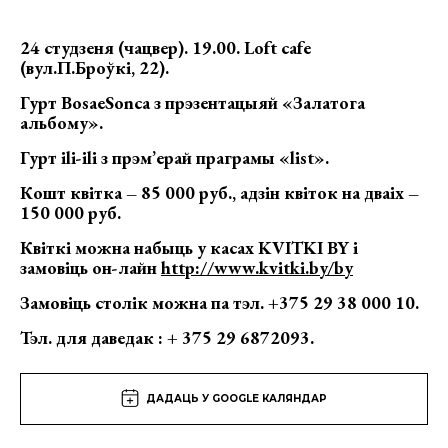
24 студзеня (чацвер). 19.00.
Loft
caf
е
(вул.П.Броўкі, 22).
Гурт
BosaeSonca
з прэзентацыяй «Залатога
альбому».
Гурт ili-ili з прэм’ерай праграмы «list».
Кошт квітка – 8
5 000 руб.
, адзін квіток на дваіх –
150 000 руб.
Квіткі можна набыць у касах
KVITKI
BY
і
замовіць он-лайн
http://www.kvitki.by/by
Замовіць столік можна па тэл. +375 29 38 000 10
.
Тэл. для даведак : + 375 29 6872093.
ДАДАЦЬ У GOOGLE КАЛЯНДАР