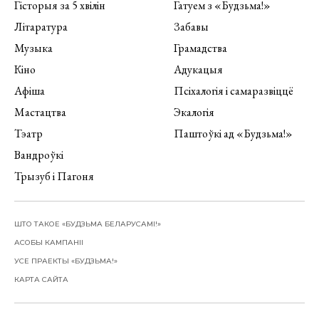
Гісторыя за 5 хвілін
Гатуем з «Будзьма!»
Літаратура
Забавы
Музыка
Грамадства
Кіно
Адукацыя
Афіша
Псіхалогія і самаразвіццё
Мастацтва
Экалогія
Тэатр
Паштоўкі ад «Будзьма!»
Вандроўкі
Трызуб і Пагоня
ШТО ТАКОЕ «БУДЗЬМА БЕЛАРУСАМІ!»
АСОБЫ КАМПАНІІ
УСЕ ПРАЕКТЫ «БУДЗЬМА!»
КАРТА САЙТА