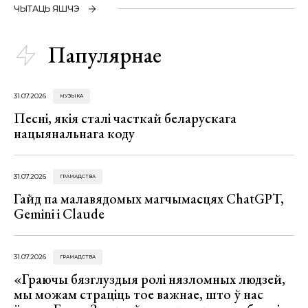
ЧЫТАЦЬ ЯШЧЭ
Папулярнае
31.07.2026
МУЗЫКА
Песні, якія сталі часткай беларускага
нацыянальнага коду
31.07.2026
ГРАМАДСТВА
Гайд па малавядомых магчымасцях ChatGPT,
Gemini і Claude
31.07.2026
ГРАМАДСТВА
«Граючы бязглуздыя ролі нязломных людзей,
мы можам страціць тое важнае, што ў нас