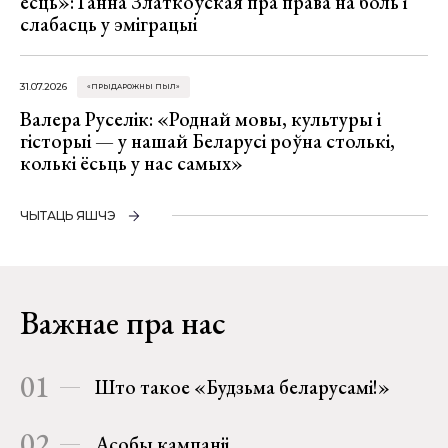
ёсць»: Ганна Златкоўская пра права на боль і
слабасць у эміграцыі
31.07.2026
«ПРЫДАРОЖНЫ ПЫЛ»
Валера Руселік: «Роднай мовы, культуры і
гісторыі — у нашай Беларусі роўна столькі,
колькі ёсьць у нас самых»
ЧЫТАЦЬ ЯШЧЭ
Важнае пра нас
01
Што такое «Будзьма беларусамі!»
02
Асобы кампаніі