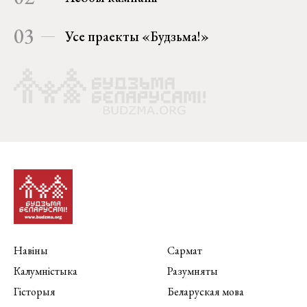
03
Усе праекты «Будзьма!»
Навіны
Сармат
Калумністыка
Разумняты
Гісторыя
Беларуская мова