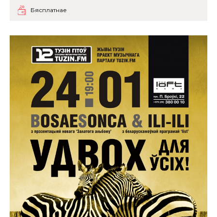
Бясплатнае