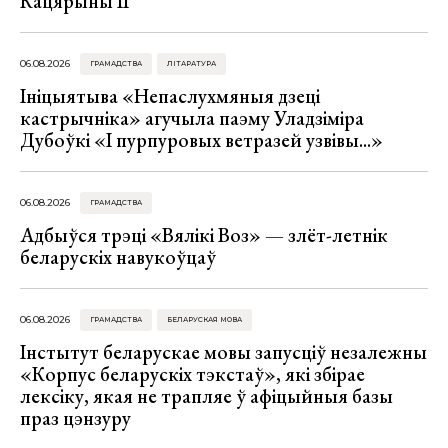
Кацярыны ІІ
06.08.2026
ГРАМАДСТВА
ЛІТАРАТУРА
Ініцыятыва «Непаслухмяныя дзеці
кастрычніка» агучыла паэму Уладзіміра
Дубоўкі «І пурпуровых ветразей узвівы...»
06.08.2026
ГРАМАДСТВА
Адбыўся трэці «Вялікі Воз» — злёт-летнік
беларускіх навукоўцаў
06.08.2026
ГРАМАДСТВА
БЕЛАРУСКАЯ МОВА
Інстытут беларускае мовы запусціў незалежны
«Корпус беларускіх тэкстаў», які збірае
лексіку, якая не трапляе ў афіцыйныя базы
праз цэнзуру