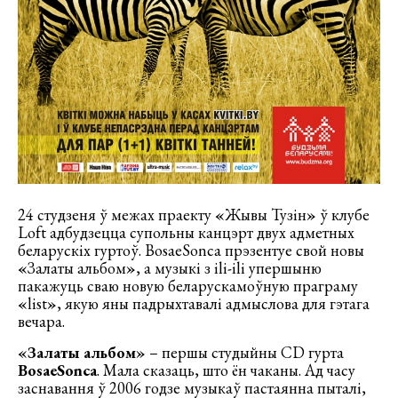
24 студзеня ў межах праекту
«
Жывы Тузін
»
ў клубе
Loft адбудзецца супольны канцэрт двух адметных
беларускіх гуртоў. BosaeSonca прэзентуе свой новы
«
Залаты альбом
»
, а музыкі з ili-ili упершыню
пакажуць сваю новую беларускамоўную праграму
«
list
»
, якую яны падрыхтавалі адмыслова для гэтага
вечара.
«Залаты альбом»
– першы студыйны CD гурта
BosaeSonca
. Мала сказаць, што ён чаканы. Ад часу
заснавання ў 2006 годзе музыкаў пастаянна пыталі,