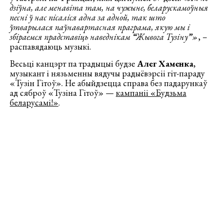
дзіўна, але менавіта там, на чужыне, беларускамоўныя
песні ў нас пісаліся адна за адной, так што
ўтварылася паўнавартасная праграма, якую мы і
збіраемся прадставіць наведнікам
“
Жывога Тузіну
”
»
, –
распавядаюць музыкі.
Весьці канцэрт па традыцыі будзе
Алег Хаменка
,
музыкант і нязьменны вядучы радыёвэрсіі гіт-параду
«Тузін Гітоў». Не абыйдзецца справа без падарункаў
ад сяброў «Тузіна Гітоў» —
кампаніі «Будзьма
беларусамі!»
.