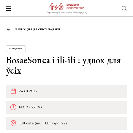
ВЯРНУЦЦА ДА СПІСУ ПАДЗЕЙ
КАНЦЭРТЫ
BosaeSonca і ili-ili : удвох для
ўсіх
24.01.2013
19:00 - 22:00
Loft cafе (вул.П.Броўкі, 22)