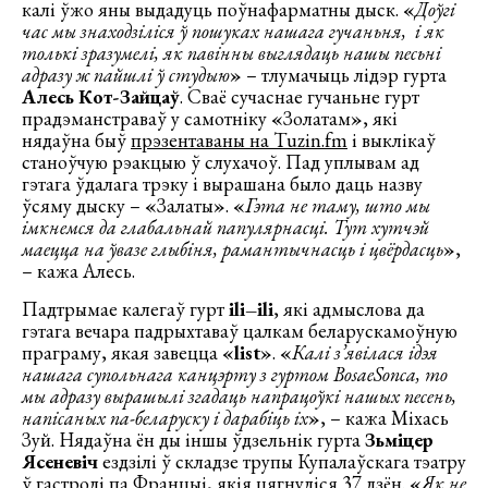
калі ўжо яны выдадуць поўнафарматны дыск.
«
Доўгі
час мы знаходзіліся ў пошуках нашага гучаньня, і як
толькі зразумелі, як павінны выглядаць нашы песьні
адразу ж пайшлі ў студыю
»
– тлумачыць лідэр гурта
Алесь Кот-Зайцаў
. Сваё сучаснае гучаньне гурт
прадэманстраваў у самотніку
«
Золатам
»
, які
нядаўна быў
прэзентаваны на Tuzin.fm
і выклікаў
станоўчую рэакцыю ў слухачоў. Пад уплывам ад
гэтага ўдалага трэку і вырашана было даць назву
ўсяму дыску –
«
Залаты
»
.
«
Гэта не таму, што мы
імкнемся да глабальнай папулярнасці. Тут хутчэй
маецца на ўвазе глыбіня, рамантычнасць і цвёрдасць
»
,
– кажа Алесь.
Падтрымае калегаў гурт
ili
–
ili
, які адмыслова да
гэтага вечара падрыхтаваў цалкам беларускамоўную
праграму, якая завецца
«list»
.
«
Калі з’явілася ідэя
нашага супольнага канцэрту з гуртом
BosaeSonca
, то
мы адразу вырашылі згадаць напрацоўкі нашых песень,
напісаных па-беларуску і дарабіць іх
»
, – кажа Міхась
Зуй. Нядаўна ён ды іншы ўдзельнік гурта
Зьміцер
Ясеневіч
ездзілі ў складзе трупы Купалаўскага тэатру
ў гастролі па Францыі, якія цягнуліся 37 дзён.
«
Як не