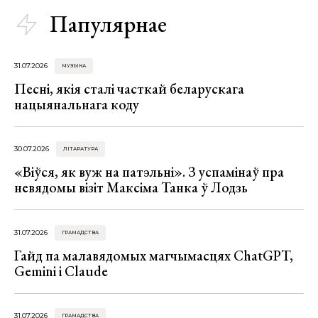
Папулярнае
31.07.2026
МУЗЫКА
Песні, якія сталі часткай беларускага
нацыянальнага коду
30.07.2026
ЛІТАРАТУРА
«Віўся, як вуж на патэльні». З успамінаў пра
невядомы візіт Максіма Танка ў Лодзь
31.07.2026
ГРАМАДСТВА
Гайд па малавядомых магчымасцях ChatGPT,
Gemini і Claude
31.07.2026
ГРАМАДСТВА