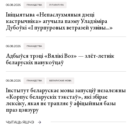
06.08.2026
ГРАМАДСТВА
ЛІТАРАТУРА
Ініцыятыва «Непаслухмяныя дзеці
кастрычніка» агучыла паэму Уладзіміра
Дубоўкі «І пурпуровых ветразей узвівы...»
06.08.2026
ГРАМАДСТВА
Адбыўся трэці «Вялікі Воз» — злёт-летнік
беларускіх навукоўцаў
06.08.2026
ГРАМАДСТВА
БЕЛАРУСКАЯ МОВА
Інстытут беларускае мовы запусціў незалежны
«Корпус беларускіх тэкстаў», які збірае
лексіку, якая не трапляе ў афіцыйныя базы
праз цэнзуру
ЧЫТАЦЬ ЯШЧЭ