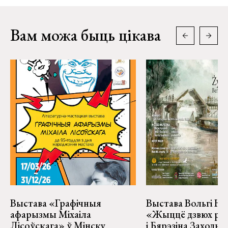
Вам можа быць цікава
Выстава «Графічныя
Выстава Вольгі На
афарызмы Міхаіла
«Жыццё дзвюх рэк
Лісоўскага» ў Мінску
і Бярэзіна Заходня