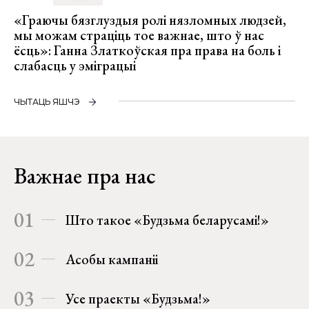
«Граючы бязглуздыя ролі нязломных людзей,
мы можам страціць тое важнае, што ў нас
ёсць»: Ганна Златкоўская пра права на боль і
слабасць у эміграцыі
ЧЫТАЦЬ ЯШЧЭ
Важнае пра нас
01
Што такое «Будзьма беларусамі!»
02
Асобы кампаніі
03
Усе праекты «Будзьма!»