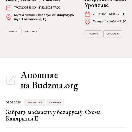
Уроцлаве
17.03.2026 16:00 - 31.12.2026 17:00
26.03.2026 16:00 - 25.08.202
Музей гісторыі беларускай літаратуры
(вул. Багдановіча, 13)
Галерэя Клуба MiL (Kościu
МІНСК
ВЫСТАВЫ
УРОЦЛАЎ
ВЫСТАВЫ
Апошняе
на Budzma.org
06.08.2026
ГРАМАДСТВА
ГІСТОРЫЯ
Забраць маёмасць у беларусаў. Схема
Кацярыны ІІ