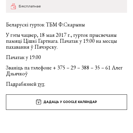
Бясплатнае
Беларускі гурток ТБМ Ф.Скарыны
У гэты чацвер, 18 мая 2017 г., гурток прысвечаны
памяці Цішкі Гартнага. Пачатак у 19.00 на месцы
пахавання ў Пячэрску.
Пачатак у 19.00
Званіць па тэлефоне + 375 – 29 – 388 – 35 – 61 Алег
Дзьячкоў
Падрабязней
тут
.
ДАДАЦЬ У GOOGLE КАЛЯНДАР