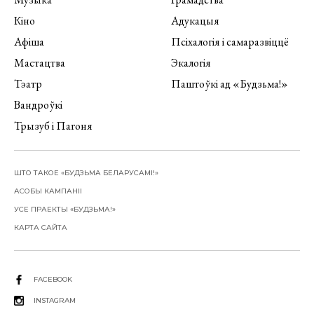
Кіно
Адукацыя
Афіша
Псіхалогія і самаразвіццё
Мастацтва
Экалогія
Тэатр
Паштоўкі ад «Будзьма!»
Вандроўкі
Трызуб і Пагоня
ШТО ТАКОЕ «БУДЗЬМА БЕЛАРУСАМІ!»
АСОБЫ КАМПАНІІ
УСЕ ПРАЕКТЫ «БУДЗЬМА!»
КАРТА САЙТА
FACEBOOK
INSTAGRAM