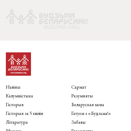
Навіны
Сармат
Калумністыка
Разумняты
Гісторыя
Беларуская мова
Гісторыя за 5 хвілін
Гатуем з «Будзьма!»
Літаратура
Забавы
Музыка
Грамадства